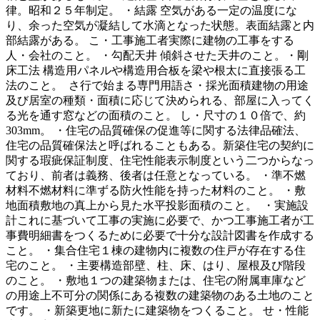
律。昭和２５年制定。 ・結露 空気がある一定の温度にな
り、余った空気が凝結して水滴となった状態。表面結露と内
部結露がある。 こ・工事施工者実際に建物の工事をする
人・会社のこと。 ・勾配天井 傾斜させた天井のこと。・剛
床工法 構造用パネルや構造用合板を梁や根太に直接張る工
法のこと。 さ行で始まる専門用語さ・採光面積建物の用途
及び居室の種類・面積に応じて決められる、部屋に入ってく
る光を通す窓などの面積のこと。 し・尺寸の１０倍で、約
303mm。 ・住宅の品質確保の促進等に関する法律品確法、
住宅の品質確保法と呼ばれることもある。新築住宅の契約に
関する瑕疵保証制度、住宅性能表示制度という二つからなっ
ており、前者は義務、後者は任意となっている。 ・準不燃
材料不燃材料に準ずる防火性能を持った材料のこと。 ・敷
地面積敷地の真上から見た水平投影面積のこと。 ・実施設
計これに基づいて工事の実施に必要で、かつ工事施工者が工
事費明細書をつくるために必要で十分な設計図書を作成する
こと。 ・集合住宅１棟の建物内に複数の住戸が存在する住
宅のこと。 ・主要構造部壁、柱、床、はり、屋根及び階段
のこと。 ・敷地１つの建築物または、住宅の附属車庫など
の用途上不可分の関係にある複数の建築物のある土地のこと
です。 ・新築更地に新たに建築物をつくること。 せ・性能