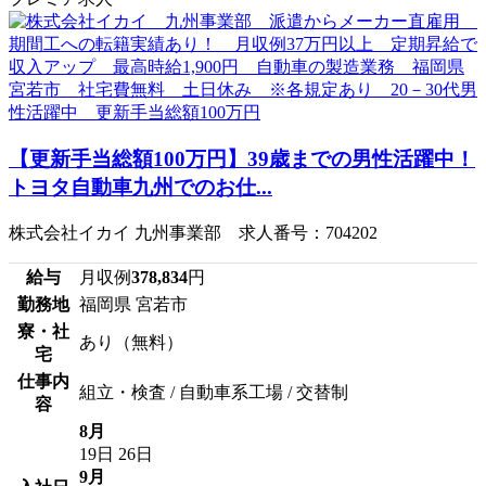
【更新手当総額100万円】39歳までの男性活躍中！
トヨタ自動車九州でのお仕...
株式会社イカイ 九州事業部 求人番号：704202
給与
月収例
378,834
円
勤務地
福岡県 宮若市
寮・社
あり（無料）
宅
仕事内
組立・検査 / 自動車系工場 / 交替制
容
8月
19日
26日
9月