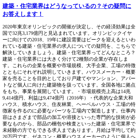
建築・住宅業界はどうなっているの？その疑問に
お答えします！
2020年東京オリンピックの開催が決定し、その経済効果は全
国で32兆3,179億円と見込まれています。オリンピックイヤ
ーに向けての2018、19年に建設需要はピークを迎えるといわ
れている建築・住宅業界の求人についての疑問を、こちらで
解決していきましょう。建築・住宅業界ってどんなところ？
建築・住宅業界には大きく分けて2種類の企業が存在しま
す。これらの企業を概要や市場規模、大手企業、工場の特徴
とともにそれぞれ説明していきます。ハウスメーカー・概要
家を売ることを目的としており戸建てやマンション、アパー
トなど個人に向けた建築物を扱っています。全国各地に拠点
をもち、事業を展開しています。・市場規模売上高は14兆
9,414億円、利益は9,474億円（2016年）・代表的な企業大和
ハウス、積水ハウス、住友林業、ヘーベルハウス・工場の特
徴家を作るのに必要なパーツを工場内で製造します。仕事内
容はさまざまで部品の加工や溶接といった専門的な技術が必
要なものから、部品の梱包や検査といった建築・住宅業界で
未経験の方でもできる求人まであります。月給は平均して約
20万円です。ゼネコン・概要ハウスメーカーのように個人へ