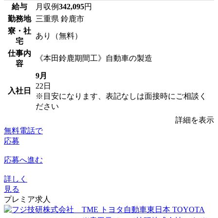
給与
月収例
342,095
円
勤務地
三重県 鈴鹿市
寮・社
あり（無料）
宅
仕事内
《本田鈴鹿期間工》自動車の製造
容
9月
22日
入社日
※目安になります、表記なしは面接時にご相談く
ださい
詳細を表示
無料電話で
応募
応募へ進む
詳しく
見る
プレミア求人