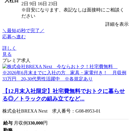
入社日
2日
9日
16日
23日
※目安になります、表記なしは面接時にご相談く
ださい
詳細を表示
＼最短45秒で完了／
応募へ進む
詳しく
見る
プレミア求人
【12月末入社限定】社宅費無料でおトクに暮らせ
る◎／トラックの組み立てなど...
株式会社BREXA Next 求人番号：G08-8953-01
給与
月収例
330,000
円
勤務