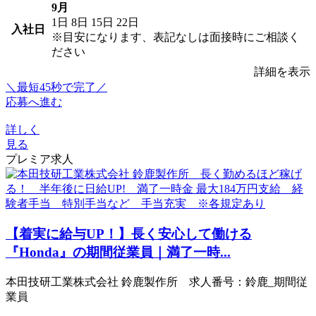
9月
1日
8日
15日
22日
入社日
※目安になります、表記なしは面接時にご相談く
ださい
詳細を表示
＼最短45秒で完了／
応募へ進む
詳しく
見る
プレミア求人
【着実に給与UP！】長く安心して働ける
『Honda』の期間従業員｜満了一時...
本田技研工業株式会社 鈴鹿製作所 求人番号：鈴鹿_期間従
業員