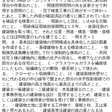
まる専門用語 か・カウンタートップ流し台の左右にある調
理台や作業台のこと。 ・間接照明照明の光を反射させて利
用する照明のこと。 ・完了検査工事の工程がすべて終わっ
たあと、工事した内容が確認済証の通りに施工されているか
を確認する検査のこと。 ・瑕疵かしと読む。いわゆる欠陥
のこと。 ・瑕疵保証瑕疵担保期間は１０年。 ・改築従前の
建築物を取り壊して、それと位置・用途・構造・階数・規模
などほぼ同程度のものを建てること。 ・間６尺＝１
間。 き・基本設計建築物の空間構成を具体化した設計図書
を作成すること。 ・基礎建物を支える構造体のこと。 ・強
制換気送風機を使用して行う強制的な換気のこと。 ・共同
住宅１棟の建物内に複数の住戸が存在し、外廊下などの共用
部分がある住宅のこと。 く・グラスウールガラスを繊維状
にしたもの。短繊維などの断熱・吸音材として使われ
る。 ・クローゼット収納庫のこと。 け・建築面積外壁やこ
れに代わる柱の中心線等で囲まれた部分の水平投影面積での
こと。 ・建築物の高さ地面から最高点までの高さこと。 ・
建築士一級建築士・二級建築士・木造建築士のこと。・建築
士事務所他人の建築物を設計・監理することため、建築士も
しくは建築士の雇用者が登録を受けて開く事務所のこ
と。 ・建築物土地に定着する工作物で、屋根と柱、又は屋
根と壁があるもの。 ・建築基準法建築行政の基となる法