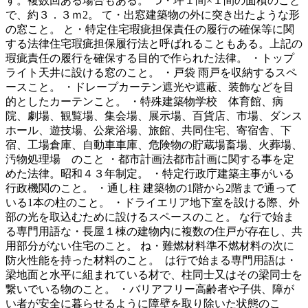
す。複数回ある場合もある。 つ・坪１間×１間の面積のこと
で、約３．３ｍ2。 て・出窓建築物の外に突き出たような形
の窓こと。 と・特定住宅瑕疵担保責任の履行の確保等に関
する法律住宅瑕疵担保履行法と呼ばれることもある。上記の
瑕疵責任の履行を確保する目的で作られた法律。 ・トップ
ライト天井に設ける窓のこと。 ・戸袋 雨戸を収納するスペ
ースこと。 ・ドレープカーテン遮光や遮蔽、装飾などを目
的としたカーテンこと。 ・特殊建築物学校 体育館、病
院、劇場、観覧場、集会場、展示場、百貨店、市場、ダンス
ホール、遊技場、公衆浴場、旅館、共同住宅、寄宿舎、下
宿、工場倉庫、自動車車庫、危険物の貯蔵場畜場、火葬場、
汚物処理場 のこと ・都市計画法都市計画に関する事を定
めた法律。昭和４３年制定。 ・特定行政庁建築主事がいる
行政機関のこと。 ・通し柱 建築物の1階から2階まで通って
いる1本の柱のこと。 ・ドライエリア地下室を設ける際、外
部の光を取込むために設けるスペースのこと。 な行で始ま
る専門用語な・長屋１棟の建物内に複数の住戸が存在し、共
用部分がない住宅のこと。 ね・難燃材料準不燃材料の次に
防火性能を持った材料のこと。 は行で始まる専門用語は・
梁地面と水平に組まれている材で、柱同士又はその梁同士を
繋いでいる物のこと。 ・バリアフリー高齢者や子供、障が
い者が安全に暮らせるように障壁を取り除いた状態のこ