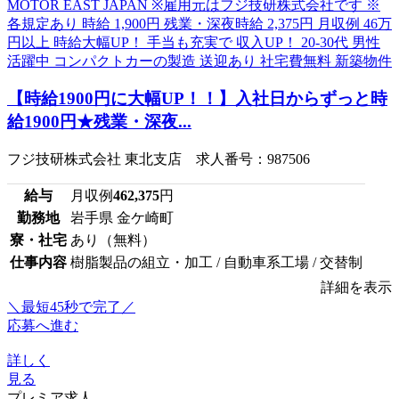
【時給1900円に大幅UP！！】入社日からずっと時
給1900円★残業・深夜...
フジ技研株式会社 東北支店 求人番号：987506
給与
月収例
462,375
円
勤務地
岩手県 金ケ崎町
寮・社宅
あり（無料）
仕事内容
樹脂製品の組立・加工 / 自動車系工場 / 交替制
詳細を表示
＼最短45秒で完了／
応募へ進む
詳しく
見る
プレミア求人