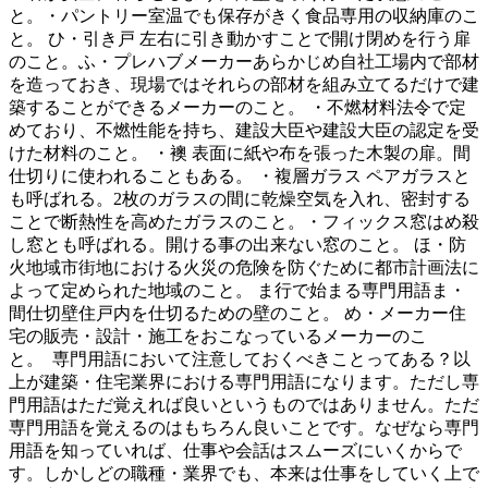
と。・パントリー室温でも保存がきく食品専用の収納庫のこ
と。 ひ・引き戸 左右に引き動かすことで開け閉めを行う扉
のこと。ふ・プレハブメーカーあらかじめ自社工場内で部材
を造っておき、現場ではそれらの部材を組み立てるだけで建
築することができるメーカーのこと。 ・不燃材料法令で定
めており、不燃性能を持ち、建設大臣や建設大臣の認定を受
けた材料のこと。 ・襖 表面に紙や布を張った木製の扉。間
仕切りに使われることもある。 ・複層ガラス ペアガラスと
も呼ばれる。2枚のガラスの間に乾燥空気を入れ、密封する
ことで断熱性を高めたガラスのこと。・フィックス窓はめ殺
し窓とも呼ばれる。開ける事の出来ない窓のこと。 ほ・防
火地域市街地における火災の危険を防ぐために都市計画法に
よって定められた地域のこと。 ま行で始まる専門用語ま・
間仕切壁住戸内を仕切るための壁のこと。 め・メーカー住
宅の販売・設計・施工をおこなっているメーカーのこ
と。 専門用語において注意しておくべきことってある？以
上が建築・住宅業界における専門用語になります。ただし専
門用語はただ覚えれば良いというものではありません。ただ
専門用語を覚えるのはもちろん良いことです。なぜなら専門
用語を知っていれば、仕事や会話はスムーズにいくからで
す。しかしどの職種・業界でも、本来は仕事をしていく上で