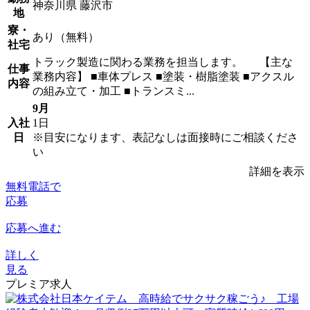
神奈川県 藤沢市
地
寮・
あり（無料）
社宅
トラック製造に関わる業務を担当します。 【主な
仕事
業務内容】 ■車体プレス ■塗装・樹脂塗装 ■アクスル
内容
の組み立て・加工 ■トランスミ...
9月
入社
1日
日
※目安になります、表記なしは面接時にご相談くださ
い
詳細を表示
無料電話で
応募
応募へ進む
詳しく
見る
プレミア求人