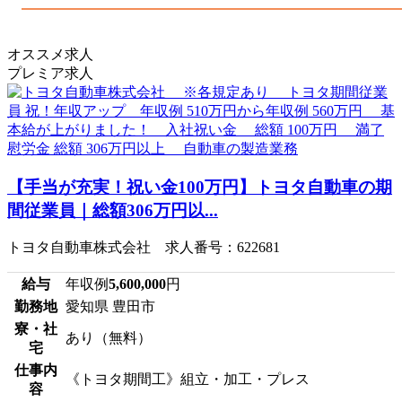
オススメ求人
プレミア求人
【手当が充実！祝い金100万円】トヨタ自動車の期
間従業員｜総額306万円以...
トヨタ自動車株式会社 求人番号：622681
給与
年収例
5,600,000
円
勤務地
愛知県 豊田市
寮・社
あり（無料）
宅
仕事内
《トヨタ期間工》組立・加工・プレス
容