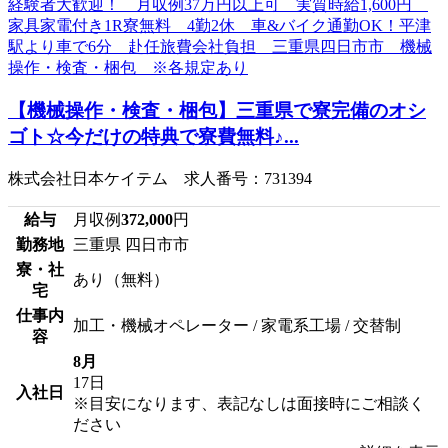
【機械操作・検査・梱包】三重県で寮完備のオシ
ゴト☆今だけの特典で寮費無料♪...
株式会社日本ケイテム 求人番号：731394
給与
月収例
372,000
円
勤務地
三重県 四日市市
寮・社
あり（無料）
宅
仕事内
加工・機械オペレーター / 家電系工場 / 交替制
容
8月
17日
入社日
※目安になります、表記なしは面接時にご相談く
ださい