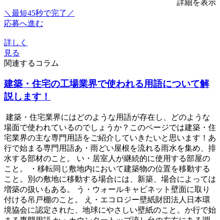
詳細を表示
＼最短45秒で完了／
応募へ進む
詳しく
見る
関連するコラム
建築・住宅の工場業界で使われる用語について解
説します！
建築・住宅業界にはどのような用語が存在し、どのような
場面で使われているのでしょうか？このページでは建築・住
宅業界の主な専門用語をご紹介していきたいと思います！あ
行で始まる専門用語あ・雨どい屋根を流れる雨水を集め、排
水する部材のこと。 い・居室人が継続的に使用する部屋の
こと。 ・移転同じ敷地内において建築物の位置を移動する
こと。別の敷地に移動する場合には、新築、場合によっては
増築の扱いもある。 う・ウォールキャビネット壁面に取り
付ける吊戸棚のこと。 え・エコロジー壁紙財団法人日本環
境協会に認定された、地球にやさしい壁紙のこと。か行で始