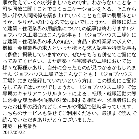
順次覚えていくのが好ましいものです。わからないことを上
司や同僚に聞くことでコミュニケーションをとる、そこから
強い絆や人間関係を築き上げていくことも仕事の醍醐味とい
うか、やりがいの1つなのではないでしょうか。 最後に以上
で建築・住宅業界の用語集についての記事は終わります! ジ
ョブハウス工場にはこんな記事も！《ジョブハウス工場》に
は建築・住宅業界の求人のほか、食品・飲料業界の求人や、
機械・金属業界の求人といった様々な求人記事や特集記事も
（多数）掲載していますので、ぜひそちらも併せてご覧にな
ってみてください。また建築・住宅業界の工場においては
様々な職種があり、自分に合ったものが見つかるかもしれま
せん ジョブハウス工場ではこんなことも！《ジョブハウス
工場》にまだ登録していないという方は、この機会にご登録
をしてみてはいかがでしょうか。《ジョブハウス工場》では
専属のキャリアコンサルタントによる、転職・就職活動の際
に必要な履歴書や面接の対策に関する相談や、求職者様に合
ったお仕事の紹介などもメールや電話で随時承っています。
こちらのサービスも併せてご利用ください。最後まで読んで
読んでいただきありがとうございました。
建築・住宅業界
2017/05/22