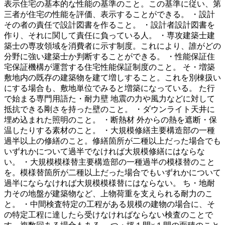
表示住宅の基本的な性能の基準のこと。この基準に従い、第
三者が住宅の性能を評価、表示することができる。 ・設計
その者の責任で設計図書を作ること。 ・設計者設計図書を
作り、それに関して責任に負っている人。 ・専攻建築士建
築士の専攻領域を消費者に示す制度。これにより、誰がどの
分野に強い建築士か判断することができる。 ・性能保証住
宅保証機構が運営する住宅性能保証制度のこと。 そ・増築
敷地内の既存の建築物を建て増しすること。これを別棟扱い
にする場合も、敷地単位でみると増築になっている。 た行
で始まる専門用語た・耐力壁 地震の力や風力などに対して
抵抗できる剛さを持った壁のこと。 ・ダウンライト天井に
埋め込まれた照明のこと。 ・断熱材 外からの熱を遮断・保
温したりする素材のこと。 ・大規模修繕主要構造部の一種
過半以上の修繕のこと。修繕箇所が二種以上だった場合でも
いずれかについて過半でなければ大規模修繕にはならな
い。 ・大規模模様替主要構造部の一種過半の模様替のこと
を。模様替箇所が二種以上だった場合でもいずれかについて
過半にならなければ大規模模様替にはならない。 ち・地耐
力その地盤が建築物など、上物荷重を支えられる耐力のこ
と。 ・中間検査特定の工程がある規模の建物の場合に、そ
の特定工程に達したら受けなければならない検査のことで