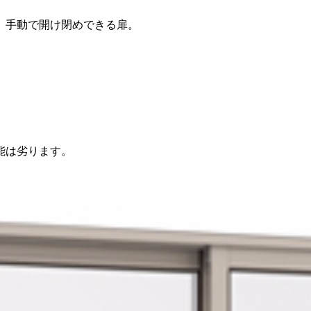
、手動で開け閉めできる扉。
。
能は劣ります。