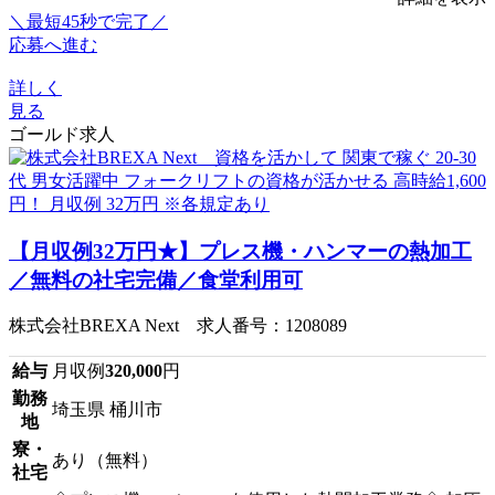
＼最短45秒で完了／
応募へ進む
詳しく
見る
ゴールド求人
【月収例32万円★】プレス機・ハンマーの熱加工
／無料の社宅完備／食堂利用可
株式会社BREXA Next 求人番号：1208089
給与
月収例
320,000
円
勤務
埼玉県 桶川市
地
寮・
あり（無料）
社宅