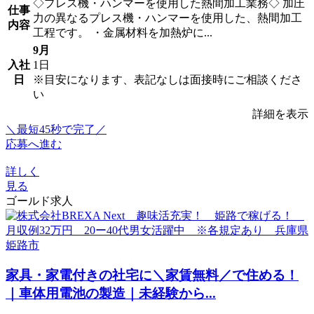
◇プレス機・ハンマーを使用した熱間加工業務◇ 加圧
仕事
力の異なるプレス機・ハンマーを使用した、熱間加工
内容
工程です。 ・金属材料を加熱炉に...
9月
入社
1日
日
※目安になります、表記なしは面接時にご相談くださ
い
詳細を表示
＼最短45秒で完了／
応募へ進む
詳しく
見る
ゴールド求人
家具・家電付きの社宅に＼家賃無料／で住める！
｜車体用電池の製造｜未経験から...