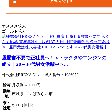
どちらでも可
オススメ求人
ゴールド求人
履歴書不要で正社員へ！＜トラクタやエンジンの
組立｜20～30代男女活躍中＞...
株式会社BREXA Next 求人番号：1086072
給与
月収例
370,000
円
勤務
茨城県 つくばみらい市
地
寮・
あり（無料）
社宅