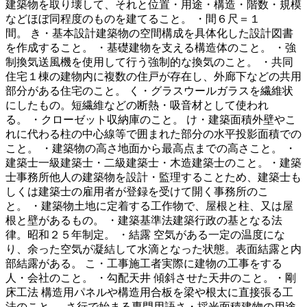
建築物を取り壊して、それと位置・用途・構造・階数・規模
などほぼ同程度のものを建てること。 ・間６尺＝１
間。 き・基本設計建築物の空間構成を具体化した設計図書
を作成すること。 ・基礎建物を支える構造体のこと。 ・強
制換気送風機を使用して行う強制的な換気のこと。 ・共同
住宅１棟の建物内に複数の住戸が存在し、外廊下などの共用
部分がある住宅のこと。 く・グラスウールガラスを繊維状
にしたもの。短繊維などの断熱・吸音材として使われ
る。 ・クローゼット収納庫のこと。 け・建築面積外壁やこ
れに代わる柱の中心線等で囲まれた部分の水平投影面積での
こと。 ・建築物の高さ地面から最高点までの高さこと。 ・
建築士一級建築士・二級建築士・木造建築士のこと。・建築
士事務所他人の建築物を設計・監理することため、建築士も
しくは建築士の雇用者が登録を受けて開く事務所のこ
と。 ・建築物土地に定着する工作物で、屋根と柱、又は屋
根と壁があるもの。 ・建築基準法建築行政の基となる法
律。昭和２５年制定。 ・結露 空気がある一定の温度にな
り、余った空気が凝結して水滴となった状態。表面結露と内
部結露がある。 こ・工事施工者実際に建物の工事をする
人・会社のこと。 ・勾配天井 傾斜させた天井のこと。・剛
床工法 構造用パネルや構造用合板を梁や根太に直接張る工
法のこと。 さ行で始まる専門用語さ・採光面積建物の用途