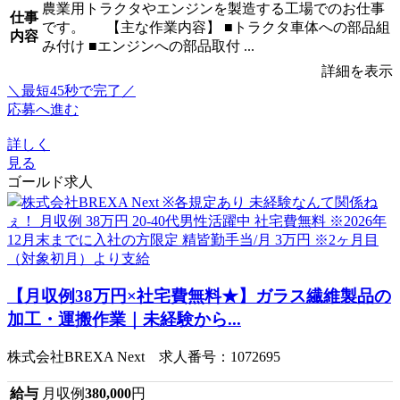
農業用トラクタやエンジンを製造する工場でのお仕事
仕事
です。 【主な作業内容】 ■トラクタ車体への部品組
内容
み付け ■エンジンへの部品取付 ...
詳細を表示
＼最短45秒で完了／
応募へ進む
詳しく
見る
ゴールド求人
【月収例38万円×社宅費無料★】ガラス繊維製品の
加工・運搬作業｜未経験から...
株式会社BREXA Next 求人番号：1072695
給与
月収例
380,000
円