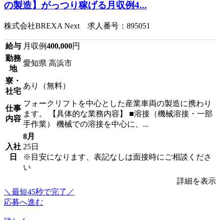
の製造】がっつり稼げる月収例4...
株式会社BREXA Next 求人番号：895051
給与
月収例
400,000
円
勤務
愛知県 高浜市
地
寮・
あり（無料）
社宅
フォークリフトを中心とした産業車両の製造に携わり
仕事
ます。 【具体的な業務内容】 ■溶接（機械溶接・一部
内容
手作業） 機械での溶接を中心に、...
8月
入社
25日
日
※目安になります、表記なしは面接時にご相談くださ
い
詳細を表示
＼最短45秒で完了／
応募へ進む