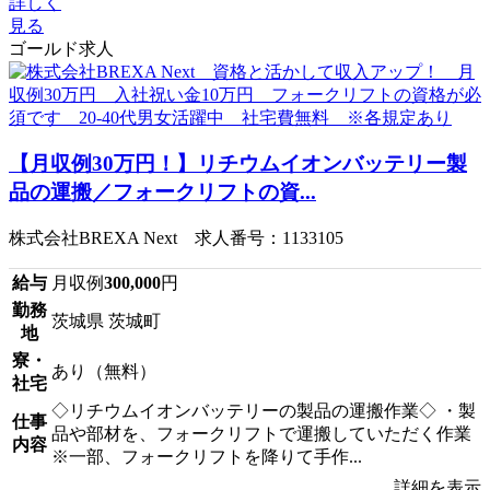
詳しく
見る
ゴールド求人
【月収例30万円！】リチウムイオンバッテリー製
品の運搬／フォークリフトの資...
株式会社BREXA Next 求人番号：1133105
給与
月収例
300,000
円
勤務
茨城県 茨城町
地
寮・
あり（無料）
社宅
◇リチウムイオンバッテリーの製品の運搬作業◇ ・製
仕事
品や部材を、フォークリフトで運搬していただく作業
内容
※一部、フォークリフトを降りて手作...
詳細を表示