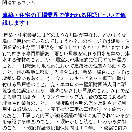
関連するコラム
建築・住宅の工場業界で使われる用語について解
説します！
建築・住宅業界にはどのような用語が存在し、どのような
場面で使われているのでしょうか？このページでは建築・住
宅業界の主な専門用語をご紹介していきたいと思います！あ
行で始まる専門用語あ・雨どい屋根を流れる雨水を集め、排
水する部材のこと。 い・居室人が継続的に使用する部屋の
こと。 ・移転同じ敷地内において建築物の位置を移動する
こと。別の敷地に移動する場合には、新築、場合によっては
増築の扱いもある。 う・ウォールキャビネット壁面に取り
付ける吊戸棚のこと。 え・エコロジー壁紙財団法人日本環
境協会に認定された、地球にやさしい壁紙のこと。か行で始
まる専門用語 か・カウンタートップ流し台の左右にある調
理台や作業台のこと。 ・間接照明照明の光を反射させて利
用する照明のこと。 ・完了検査工事の工程がすべて終わっ
たあと、工事した内容が確認済証の通りに施工されているか
を確認する検査のこと。 ・瑕疵かしと読む。いわゆる欠陥
のこと。 ・瑕疵保証瑕疵担保期間は１０年。 ・改築従前の