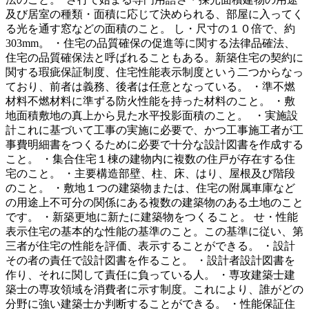
及び居室の種類・面積に応じて決められる、部屋に入ってく
る光を通す窓などの面積のこと。 し・尺寸の１０倍で、約
303mm。 ・住宅の品質確保の促進等に関する法律品確法、
住宅の品質確保法と呼ばれることもある。新築住宅の契約に
関する瑕疵保証制度、住宅性能表示制度という二つからなっ
ており、前者は義務、後者は任意となっている。 ・準不燃
材料不燃材料に準ずる防火性能を持った材料のこと。 ・敷
地面積敷地の真上から見た水平投影面積のこと。 ・実施設
計これに基づいて工事の実施に必要で、かつ工事施工者が工
事費明細書をつくるために必要で十分な設計図書を作成する
こと。 ・集合住宅１棟の建物内に複数の住戸が存在する住
宅のこと。 ・主要構造部壁、柱、床、はり、屋根及び階段
のこと。 ・敷地１つの建築物または、住宅の附属車庫など
の用途上不可分の関係にある複数の建築物のある土地のこと
です。 ・新築更地に新たに建築物をつくること。 せ・性能
表示住宅の基本的な性能の基準のこと。この基準に従い、第
三者が住宅の性能を評価、表示することができる。 ・設計
その者の責任で設計図書を作ること。 ・設計者設計図書を
作り、それに関して責任に負っている人。 ・専攻建築士建
築士の専攻領域を消費者に示す制度。これにより、誰がどの
分野に強い建築士か判断することができる。 ・性能保証住