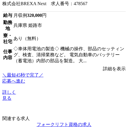
株式会社BREXA Next 求人番号：478567
給与
月収例
320,000
円
勤務
兵庫県 姫路市
地
寮・
あり（無料）
社宅
◇車体用電池の製造◇ 機械の操作、部品のセッティン
仕事
グ、検査、清掃業務など。 電気自動車のバッテリー
内容
（蓄電池）内部の部品を製造。 大...
詳細を表示
＼最短45秒で完了／
応募へ進む
詳しく
見る
関連する求人
フォークリフト資格の求人