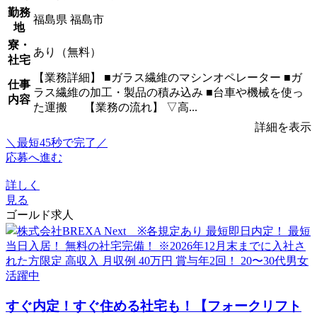
勤務
福島県 福島市
地
寮・
あり（無料）
社宅
【業務詳細】 ■ガラス繊維のマシンオペレーター ■ガ
仕事
ラス繊維の加工・製品の積み込み ■台車や機械を使っ
内容
た運搬 【業務の流れ】 ▽高...
詳細を表示
＼最短45秒で完了／
応募へ進む
詳しく
見る
ゴールド求人
すぐ内定！すぐ住める社宅も！【フォークリフト