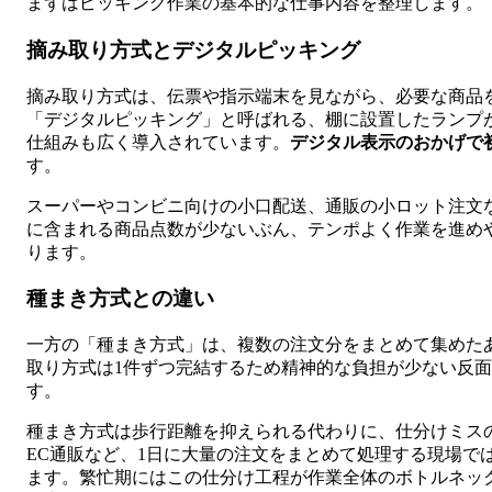
まずはピッキング作業の基本的な仕事内容を整理します。
摘み取り方式とデジタルピッキング
摘み取り方式は、伝票や指示端末を見ながら、必要な商品
「デジタルピッキング」と呼ばれる、棚に設置したランプ
仕組みも広く導入されています。
デジタル表示のおかげで
す。
スーパーやコンビニ向けの小口配送、通販の小ロット注文
に含まれる商品点数が少ないぶん、テンポよく作業を進め
ります。
種まき方式との違い
一方の「種まき方式」は、複数の注文分をまとめて集めた
取り方式は1件ずつ完結するため精神的な負担が少ない反
す。
種まき方式は歩行距離を抑えられる代わりに、仕分けミス
EC通販など、1日に大量の注文をまとめて処理する現場で
ます。繁忙期にはこの仕分け工程が作業全体のボトルネッ