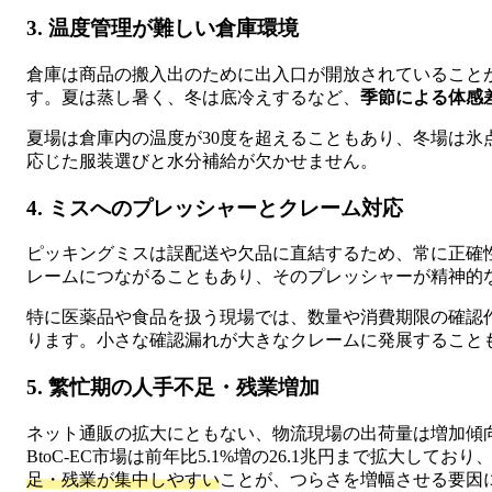
3. 温度管理が難しい倉庫環境
倉庫は商品の搬入出のために出入口が開放されていること
す。夏は蒸し暑く、冬は底冷えするなど、
季節による体感
夏場は倉庫内の温度が30度を超えることもあり、冬場は氷
応じた服装選びと水分補給が欠かせません。
4. ミスへのプレッシャーとクレーム対応
ピッキングミスは誤配送や欠品に直結するため、常に正確
レームにつながることもあり、そのプレッシャーが精神的
特に医薬品や食品を扱う現場では、数量や消費期限の確認
ります。小さな確認漏れが大きなクレームに発展すること
5. 繁忙期の人手不足・残業増加
ネット通販の拡大にともない、物流現場の出荷量は増加傾
BtoC-EC市場は前年比5.1%増の26.1兆円まで拡大しており
足・残業が集中しやすい
ことが、つらさを増幅させる要因