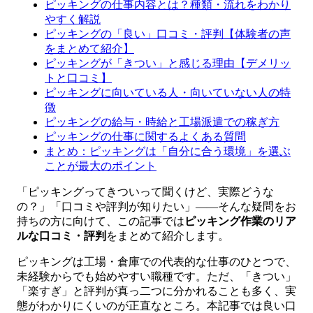
ピッキングの仕事内容とは？種類・流れをわかり
やすく解説
ピッキングの「良い」口コミ・評判【体験者の声
をまとめて紹介】
ピッキングが「きつい」と感じる理由【デメリッ
トと口コミ】
ピッキングに向いている人・向いていない人の特
徴
ピッキングの給与・時給と工場派遣での稼ぎ方
ピッキングの仕事に関するよくある質問
まとめ：ピッキングは「自分に合う環境」を選ぶ
ことが最大のポイント
「ピッキングってきついって聞くけど、実際どうな
の？」「口コミや評判が知りたい」——そんな疑問をお
持ちの方に向けて、この記事では
ピッキング作業のリア
ルな口コミ・評判
をまとめて紹介します。
ピッキングは工場・倉庫での代表的な仕事のひとつで、
未経験からでも始めやすい職種です。ただ、「きつい」
「楽すぎ」と評判が真っ二つに分かれることも多く、実
態がわかりにくいのが正直なところ。本記事では良い口