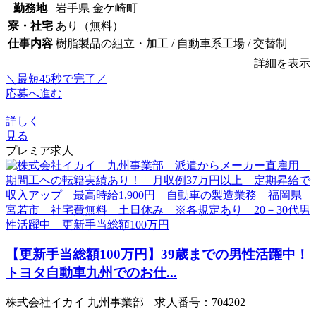
勤務地
岩手県 金ケ崎町
寮・社宅
あり（無料）
仕事内容
樹脂製品の組立・加工 / 自動車系工場 / 交替制
詳細を表示
＼最短45秒で完了／
応募へ進む
詳しく
見る
プレミア求人
【更新手当総額100万円】39歳までの男性活躍中！
トヨタ自動車九州でのお仕...
株式会社イカイ 九州事業部 求人番号：704202