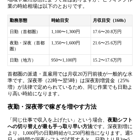
業の時給相場は以下のとおりです。
勤務形態
時給目安
月収目安（160h）
日勤（首都圏）
1,100〜1,300円
17.6〜20.8万円
夜勤・深夜（首都
1,350〜1,600円
21.6〜25.6万円
圏）
日勤（地方）
950〜1,100円
15.2〜17.6万円
首都圏の派遣・直雇用では月収20万円前後が一般的な水
準です。深夜帯（22時〜翌5時）は深夜割増賃金（25%
増）が法律で定められているため、同じ作業でも日勤よ
り高い時給になります。
夜勤・深夜帯で稼ぎを増やす方法
「同じ仕事で収入を上げたい」という場合、
夜勤シフト
への切り替えが最も手っ取り早い方法
です。深夜割増に
より、1,000円の日勤時給が1,250円相当になります。週5
日・8時間の深夜シフトで試算すると、日勤より月3〜5