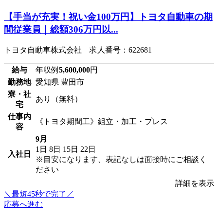
【手当が充実！祝い金100万円】トヨタ自動車の期
間従業員｜総額306万円以...
トヨタ自動車株式会社 求人番号：622681
給与
年収例
5,600,000
円
勤務地
愛知県 豊田市
寮・社
あり（無料）
宅
仕事内
《トヨタ期間工》組立・加工・プレス
容
9月
1日
8日
15日
22日
入社日
※目安になります、表記なしは面接時にご相談く
ださい
詳細を表示
＼最短45秒で完了／
応募へ進む