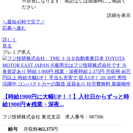
※目安になります、表記なしは面接時にご相談く
ださい
詳細を表示
＼最短45秒で完了／
応募へ進む
詳しく
見る
プレミア求人
【時給1900円に大幅UP！！】入社日からずっと時
給1900円★残業・深夜...
フジ技研株式会社 東北支店 求人番号：987506
給与
月収例
462,375
円