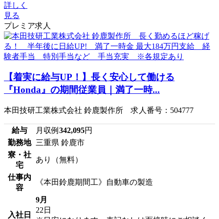
詳しく
見る
プレミア求人
【着実に給与UP！】長く安心して働ける
『Honda』の期間従業員｜満了一時...
本田技研工業株式会社 鈴鹿製作所 求人番号：504777
給与
月収例
342,095
円
勤務地
三重県 鈴鹿市
寮・社
あり（無料）
宅
仕事内
《本田鈴鹿期間工》自動車の製造
容
9月
22日
入社日