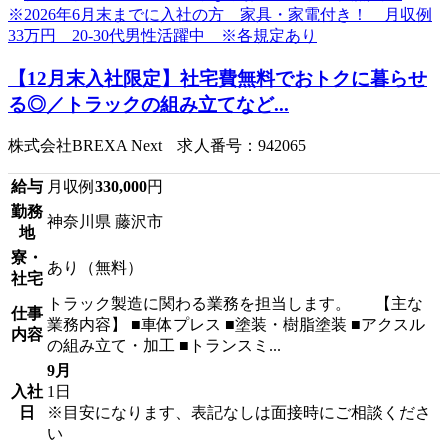
【12月末入社限定】社宅費無料でおトクに暮らせ
る◎／トラックの組み立てなど...
株式会社BREXA Next 求人番号：942065
給与
月収例
330,000
円
勤務
神奈川県 藤沢市
地
寮・
あり（無料）
社宅
トラック製造に関わる業務を担当します。 【主な
仕事
業務内容】 ■車体プレス ■塗装・樹脂塗装 ■アクスル
内容
の組み立て・加工 ■トランスミ...
9月
入社
1日
日
※目安になります、表記なしは面接時にご相談くださ
い