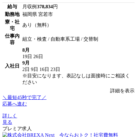
給与
月収例
378,834
円
勤務地
福岡県 宮若市
寮・社
あり（無料）
宅
仕事内
組立・検査 / 自動車系工場 / 交替制
容
8月
19日
26日
9月
入社日
2日
9日
16日
23日
※目安になります、表記なしは面接時にご相談く
ださい
詳細を表示
＼最短45秒で完了／
応募へ進む
詳しく
見る
プレミア求人