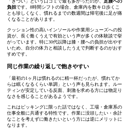
「きつい」という口コミで最も多かったのが、
足腰への
負担
です。8時間シフトの場合、倉庫内を数キロ歩くこ
とも珍しくなく、慣れるまでの数週間は帰宅後に足が痛
くなることがあります。
クッション性の高いインソールや作業用シューズへの投
資が、長く働くうえで有効という声が多くの体験談で挙
がっています。特に30代以降は膝・腰への負担が出やす
いため、自分の体力と相談したうえで判断するのがおす
すめです。
同じ作業の繰り返しで飽きやすい
「最初の1ヶ月は慣れるのに精一杯だったが、慣れてか
らは眠くなるくらい単調」という声も見られます。ルー
ティンが安定している反面、刺激を求める方には物足り
なさを感じることがあるようです。
これはピッキングに限った話ではなく、工場・倉庫系の
仕事全般に共通する特性です。作業に没頭したい・余計
なことを考えずに働きたいという方には逆にメリットに
なります。