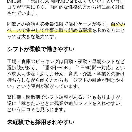
的に楽」「余計な人間関係に悩まなくていい」という口
コミが非常に多く、内向的な性格の方から特に高く評価
されています。
同僚との会話も必要最低限で済むケースが多く、
自分の
ペースで集中して仕事に取り組める環境
を求める方にと
っては大きな魅力です。
シフトが柔軟で働きやすい
工場・倉庫のピッキングは日勤・夜勤・早朝シフトなど
選択肢が多く、「週3日〜OK」「1日5時間〜対応」とい
う求人も少なくありません。育児・介護・学業との掛け
持ちをしながら働く方からも「シフトの融通が利きやす
い」という評判が挙がっています。
繁忙期・閑散期でシフト調整があることもありますが、
逆に「稼ぎたいときに残業や追加シフトを入れやすい」
という口コミも見られます。
未経験でも採用されやすい