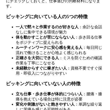
にチェックしておくと、仕事選びの判断材料になりま
す。
ピッキングに向いている人の5つの特徴
一人で黙々と作業するのが好きな人
：余計な会話
なしに集中できる環境が魅力
体を動かすことが苦にならない人
：歩き回る仕事
をポジティブに捉えられる
ルーティンワークに安心感を覚える人
：毎日同じ
流れで働けることが心地よく感じられる
正確さを大切にできる人
：ミスを防ぐための確認
作業を丁寧にこなせる
未経験からすぐに稼ぎたい人
：資格不要ですぐ採
用・即収入につながりやすい
ピッキングに向いていない人の特徴
立ち仕事・歩き仕事が体的につらい人
：腰痛・膝
痛を抱えている場合は特に注意が必要
変化や刺激がないと飽きやすい人
：単調な繰り返
しに苦痛を感じる可能性がある