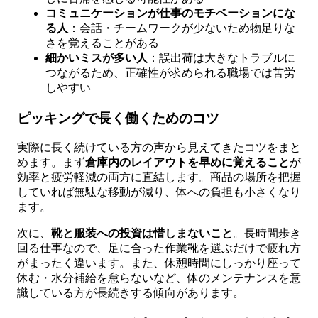
コミュニケーションが仕事のモチベーションにな
る人
：会話・チームワークが少ないため物足りな
さを覚えることがある
細かいミスが多い人
：誤出荷は大きなトラブルに
つながるため、正確性が求められる職場では苦労
しやすい
ピッキングで長く働くためのコツ
実際に長く続けている方の声から見えてきたコツをまと
めます。まず
倉庫内のレイアウトを早めに覚えること
が
効率と疲労軽減の両方に直結します。商品の場所を把握
していれば無駄な移動が減り、体への負担も小さくなり
ます。
次に、
靴と服装への投資は惜しまないこと
。長時間歩き
回る仕事なので、足に合った作業靴を選ぶだけで疲れ方
がまったく違います。また、休憩時間にしっかり座って
休む・水分補給を怠らないなど、体のメンテナンスを意
識している方が長続きする傾向があります。