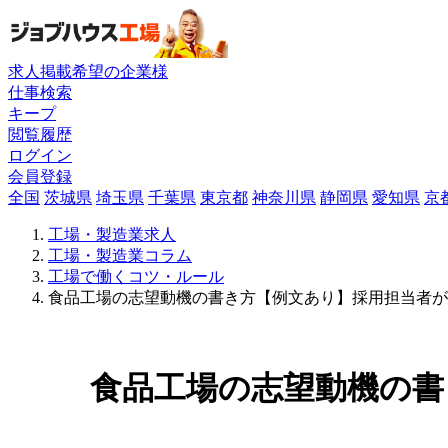
求人掲載希望の企業様
仕事検索
キープ
閲覧履歴
ログイン
会員登録
全国
茨城県
埼玉県
千葉県
東京都
神奈川県
静岡県
愛知県
京
工場・製造業求人
工場・製造業コラム
工場で働くコツ・ルール
食品工場の志望動機の書き方【例文あり】採用担当者が
食品工場の志望動機の書