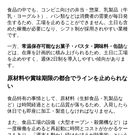
食品の中でも、コンビニ向けの弁当・惣菜、乳製品（牛
乳・ヨーグルト）、パン類などは消費者の需要が毎日発
生するため、工場を止めることができません。土日も含
めた稼働が必要になり、シフト制が採用されやすい業種
です。
一方、
常温保存可能なお菓子・パスタ・調味料・缶詰
な
どは、在庫を計画的に積み上げられるため、土日に工場
を止めやすく、週休2日制を導入しやすい傾向がありま
す。
原材料や賞味期限の都合でラインを止められな
い
食品特有の事情として、原材料（生鮮食品・乳製品な
ど）は時間経過とともに品質が落ちるため、入荷したら
休日でも即座に加工・製造しなければなりません。
また、食品工場の設備（大型オーブン・殺菌機など）は
一度稼働を止めると再起動に時間とコストがかかるケー
スもあり、「週末も動かし続けたほうが効率的」という