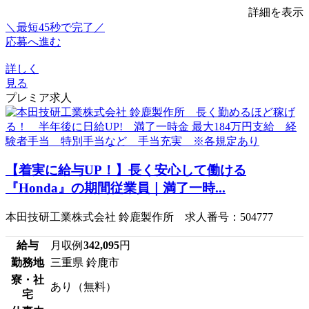
詳細を表示
＼最短45秒で完了／
応募へ進む
詳しく
見る
プレミア求人
【着実に給与UP！】長く安心して働ける
『Honda』の期間従業員｜満了一時...
本田技研工業株式会社 鈴鹿製作所 求人番号：504777
給与
月収例
342,095
円
勤務地
三重県 鈴鹿市
寮・社
あり（無料）
宅