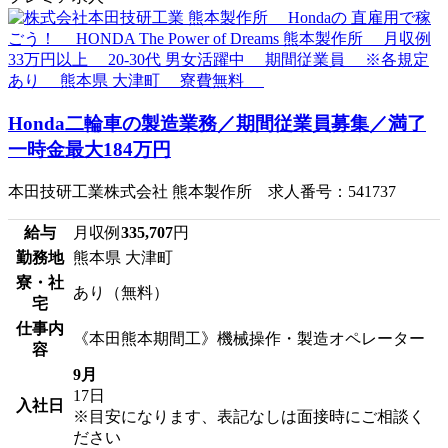
Honda二輪車の製造業務／期間従業員募集／満了
一時金最大184万円
本田技研工業株式会社 熊本製作所 求人番号：541737
給与
月収例
335,707
円
勤務地
熊本県 大津町
寮・社
あり（無料）
宅
仕事内
《本田熊本期間工》機械操作・製造オペレーター
容
9月
17日
入社日
※目安になります、表記なしは面接時にご相談く
ださい