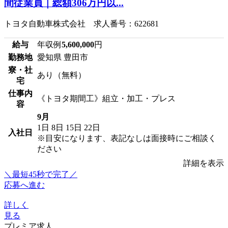
間従業員｜総額306万円以...
トヨタ自動車株式会社 求人番号：622681
給与
年収例
5,600,000
円
勤務地
愛知県 豊田市
寮・社
あり（無料）
宅
仕事内
《トヨタ期間工》組立・加工・プレス
容
9月
1日
8日
15日
22日
入社日
※目安になります、表記なしは面接時にご相談く
ださい
詳細を表示
＼最短45秒で完了／
応募へ進む
詳しく
見る
プレミア求人