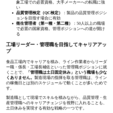
象工場での必置資格。大手メーカーへの転職に強
い
品質管理検定（QC検定）
：製品の品質管理ポジシ
ョンを目指す場合に有効
衛生管理者（第一種・第二種）
：50人以上の職場
で必置の国家資格。管理ポジションへの道が開け
る
工場リーダー・管理職を目指してキャリアアッ
プ
食品工場内でキャリアを積み、ライン作業者からリーダ
ー職・係長・工場長補佐といった管理職ポジションに就
くことで、
「管理職は土日固定休み」という職場も少な
くありません。
製造現場の指揮を取る管理職は、ライン
の稼働日とは別のスケジュールで動くことが多いためで
す。
製造職として現場でスキルを積みながら、品質管理・生
産管理職へのキャリアチェンジを視野に入れることも、
土日休みを実現する有効な戦略の一つです。