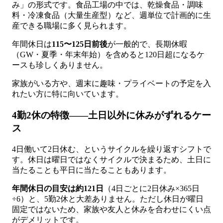
み」の形式です。食品工場の中では、乾燥食品・調味
料・冷凍食品（大量生産型）など、週単位で計画的に生
産できる職場に多く見られます。
年間休日は
115〜125日前後
が一般的で、長期休暇
（GW・夏季・年末年始）を含めると120日超になるケ
ースも珍しくありません。
家族がいる方や、週末に趣味・プライベートの予定を入
れたい方に特に向いています。
4勤2休の特徴——土日以外に休みがずれるケー
ス
4日働いて2日休む、というサイクルを繰り返すシフトで
す。休日は曜日ではなくサイクルで決まるため、土日に
当たることも平日に当たることもあります。
年間休日の目安は約121日
（4日ごとに2日休み×365日
÷6）と、5勤2休と大差ありません。ただし休日が曜日
固定ではないため、家族や友人と休みを合わせにくい点
がデメリットです。