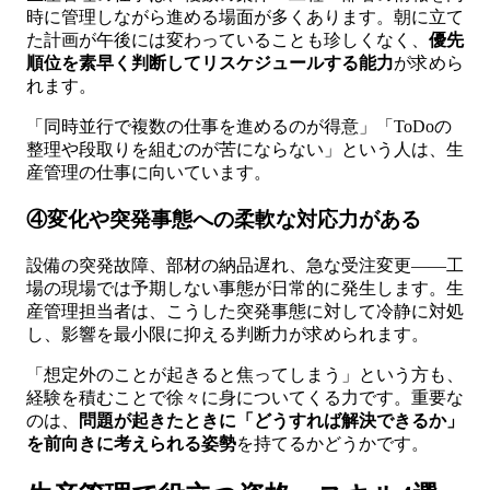
時に管理しながら進める場面が多くあります。朝に立て
た計画が午後には変わっていることも珍しくなく、
優先
順位を素早く判断してリスケジュールする能力
が求めら
れます。
「同時並行で複数の仕事を進めるのが得意」「ToDoの
整理や段取りを組むのが苦にならない」という人は、生
産管理の仕事に向いています。
④変化や突発事態への柔軟な対応力がある
設備の突発故障、部材の納品遅れ、急な受注変更——工
場の現場では予期しない事態が日常的に発生します。生
産管理担当者は、こうした突発事態に対して冷静に対処
し、影響を最小限に抑える判断力が求められます。
「想定外のことが起きると焦ってしまう」という方も、
経験を積むことで徐々に身についてくる力です。重要な
のは、
問題が起きたときに「どうすれば解決できるか」
を前向きに考えられる姿勢
を持てるかどうかです。