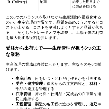
D（Delivery）
納期
約束した期日まで
に製品を届ける
この3つのバランスを取りながら生産活動を最適化する
のが、生産管理の本質です。品質を高めようとするとコ
ストが上がる、コストを削減しようとすると品質が落ち
る——そうしたトレードオフを調整し、工場全体の利益
を最大化する役割を担います。
受注から出荷まで——生産管理が担う6つの主
な業務
生産管理の業務は多岐にわたります。主なものを6つ挙
げます。
生産計画
：何をいつ・どれだけ作るかを計画する
受注・発注管理
：顧客からの注文内容と、材料・
部品の発注を管理する
在庫管理
：原材料・仕掛品・完成品の在庫量を適
切に維持する
工程管理
：製造の各工程の進捗を管理し、遅延や