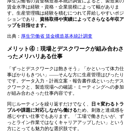
厚生労働省の賃金構造基本統計調査によると、製造業の
賃金水準は経験・資格・企業規模によって幅がありま
す。生産管理職は経験を積むにつれて昇給しやすいポジ
ションであり、
資格取得や実績によってさらなる年収ア
ップを目指せます。
出典：
厚生労働省 賃金構造基本統計調査
メリット④：現場とデスクワークが組み合わさ
ったメリハリある仕事
「ずっとデスクワークは飽きそう」「かといって体力仕
事ばかりもきつい」——そんな方に生産管理はぴったり
です。データ入力・計画立案・報告書作成といったデス
クワークと、製造現場への確認・ミーティングへの参加
が組み合わさった仕事内容です。
同じルーティンを繰り返すだけでなく、
日々変わるトラ
ブルや課題に対応しながら働ける
ため、刺激と達成感を
感じやすい仕事でもあります。「工場で働きたいが、ず
っとライン作業ではなくキャリアアップしたい」という
方にとっても魅力的な選択肢です。