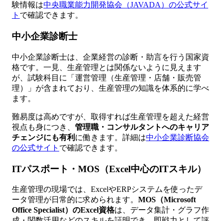
験情報は
中央職業能力開発協会（JAVADA）の公式サイ
ト
で確認できます。
中小企業診断士
中小企業診断士は、企業経営の診断・助言を行う国家資
格です。一見、生産管理とは関係ないように見えます
が、試験科目に「運営管理（生産管理・店舗・販売管
理）」が含まれており、生産管理の知識を体系的に学べ
ます。
難易度は高めですが、取得すれば生産管理を超えた経営
視点も身につき、
管理職・コンサルタントへのキャリア
チェンジにも有利
に働きます。詳細は
中小企業診断協会
の公式サイト
で確認できます。
ITパスポート・MOS（Excel中心のITスキル）
生産管理の現場では、ExcelやERPシステムを使ったデ
ータ管理が日常的に求められます。
MOS（Microsoft
Office Specialist）のExcel資格
は、データ集計・グラフ作
成・関数活用などのスキルを証明でき、即戦力として評