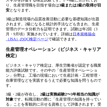
スキルを評価する検定試験です。1〜4級に分かれてお
り、生産管理職を目指す場合は
3級または2級の取得が目
安
となります。
3級は製造現場の品質改善活動に必要な基礎知識が出題
されます。2級になると統計的手法なども含まれ、生産
管理のデータ分析力を証明できます。試験は年2回（3
月・9月頃）実施されています。詳細は
日本規格協会
（JSA）のQC検定ページ
で確認できます。
生産管理オペレーション（ビジネス・キャリア
検定）
ビジネス・キャリア検定は、厚生労働省が認定する職業
能力評価試験です。その中の「生産管理オペレーショ
ン」分野は、工場の現場において生産計画・工程管理・
在庫管理などを実践するうえで必要な知識を問うもので
す。
3級・2級が存在し、
2級は実務経験2〜3年相当の知識が
対象
です。転職活動の際に「生産管理の知識を持ってい
る」ことを客観的に示せる資格として評価されます。受