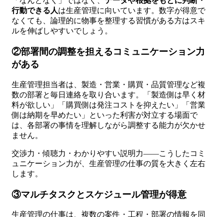
「なんとなく」ではなく、
データや根拠をもとに判断・
行動できる人
は生産管理に向いています。数字が得意で
なくても、論理的に物事を整理する習慣がある方はスキ
ルを伸ばしやすいでしょう。
②部署間の調整を担えるコミュニケーション力
がある
生産管理担当者は、製造・営業・購買・品質管理など複
数の部署と毎日連絡を取り合います。「製造側は早く材
料が欲しい」「購買側は発注コストを抑えたい」「営業
側は納期を早めたい」といった利害が対立する場面で
は、各部署の事情を理解しながら調整する能力が欠かせ
ません。
交渉力・傾聴力・わかりやすい説明力——こうしたコミ
ュニケーション力が、生産管理の仕事の質を大きく左右
します。
③マルチタスクとスケジュール管理が得意
生産管理の仕事は、複数の案件・工程・部署の情報を同