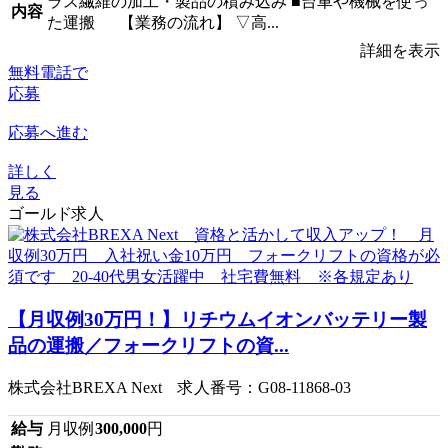
ラス繊維の加工・製品の積み込み ■台車や機械を使っ
内容
た運搬 【業務の流れ】 ▽高...
詳細を表示
無料電話で
応募
応募へ進む
詳しく
見る
ゴールド求人
【月収例30万円！】リチウムイオンバッテリー製
品の運搬／フォークリフトの資...
株式会社BREXA Next 求人番号：G08-11868-03
給与
月収例
300,000
円