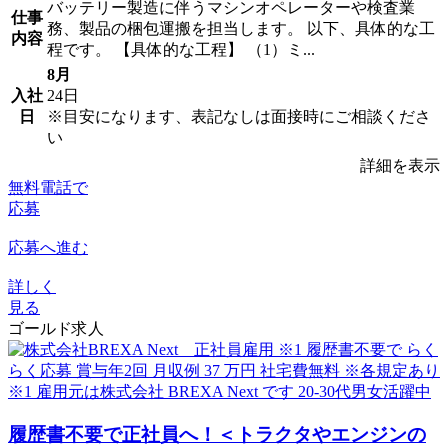
バッテリー製造に伴うマシンオペレーターや検査業
仕事
務、製品の梱包運搬を担当します。 以下、具体的な工
内容
程です。 【具体的な工程】 （1）ミ...
8月
入社
24日
日
※目安になります、表記なしは面接時にご相談くださ
い
詳細を表示
無料電話で
応募
応募へ進む
詳しく
見る
ゴールド求人
履歴書不要で正社員へ！＜トラクタやエンジンの