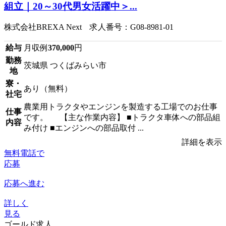
組立｜20～30代男女活躍中＞...
株式会社BREXA Next 求人番号：G08-8981-01
給与
月収例
370,000
円
勤務
茨城県 つくばみらい市
地
寮・
あり（無料）
社宅
農業用トラクタやエンジンを製造する工場でのお仕事
仕事
です。 【主な作業内容】 ■トラクタ車体への部品組
内容
み付け ■エンジンへの部品取付 ...
詳細を表示
無料電話で
応募
応募へ進む
詳しく
見る
ゴールド求人