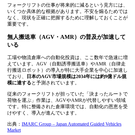
フォークリフトの仕事が将来的に減るという見方には、
いくつか具体的な根拠があります。不安を煽るためでは
なく、現状を正確に把握するために理解しておくことが
重要です。
無人搬送車（AGV・AMR）の普及が加速して
いる
工場や物流倉庫への自動化投資は、ここ数年で急速に増
えています。AGV（自動誘導搬送車）やAMR（自律走
行搬送ロボット）の導入が特に大手企業を中心に加速し
ており、
日本のAGV市場規模は2034年には約9億ドル規
模に達する
と予測されています。
従来のフォークリフトが担っていた「決まったルートで
荷物を運ぶ」作業は、AGVやAMRが代替しやすい領域
です。特に整備された倉庫環境では、自動化の恩恵を受
けやすく、導入が進んでいます。
出典：
IMARC Group – Japan Automated Guided Vehicles
Market