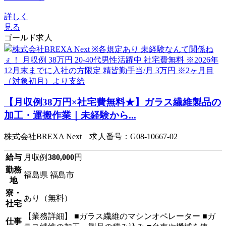
詳しく
見る
ゴールド求人
【月収例38万円×社宅費無料★】ガラス繊維製品の
加工・運搬作業｜未経験から...
株式会社BREXA Next 求人番号：G08-10667-02
給与
月収例
380,000
円
勤務
福島県 福島市
地
寮・
あり（無料）
社宅
【業務詳細】 ■ガラス繊維のマシンオペレーター ■ガ
仕事