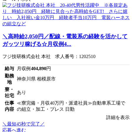
＼高時給2,050円／配線・電装系の経験を活かして
ガッツリ稼げる☆月収例4...
フジ技研株式会社 本社 求人番号：1202510
給与
月収例
404,890
円
勤務
神奈川県 相模原市
地
寮・
あり
社宅
仕事
≪寮完備・月収40万円・派遣社員≫自動車系工場で
内容
の組立・加工・プレス 日勤
詳細を表示
＼最短45秒で完了／
応募へ進む