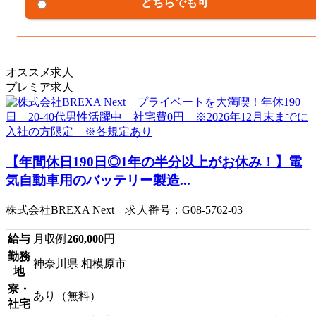
どちらでも可
オススメ求人
プレミア求人
【年間休日190日◎1年の半分以上がお休み！】電
気自動車用のバッテリー製造...
株式会社BREXA Next 求人番号：G08-5762-03
給与
月収例
260,000
円
勤務
神奈川県 相模原市
地
寮・
あり（無料）
社宅