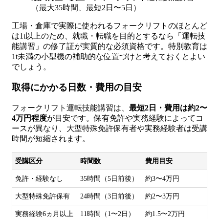
（最大35時間、最短2日〜5日）
工場・倉庫で実際に使われるフォークリフトのほとんど
は1t以上のため、就職・転職を目的とするなら「運転技
能講習」の修了証が実質的な必須資格です。特別教育は
1t未満の小型機の補助的な位置づけと考えておくとよい
でしょう。
取得にかかる日数・費用の目安
フォークリフト運転技能講習は、
最短2日・費用は約2〜
4万円程度
が目安です。保有免許や実務経験によってコ
ースが異なり、大型特殊免許保有者や実務経験者は受講
時間が短縮されます。
受講区分
時間数
費用目安
免許・経験なし
35時間（5日前後）
約3〜4万円
大型特殊免許保有
24時間（3日前後）
約2〜3万円
実務経験6ヵ月以上
11時間（1〜2日）
約1.5〜2万円