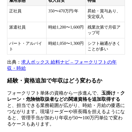
雇用形態
収入目安
特徴
正社員
350〜470万円/年
昇給・賞与あり、
安定収入
派遣社員
時給1,200〜1,600円
残業次第で月収ア
ップ可
パート・アルバイ
時給1,050〜1,300円
シフト融通がきく
ト
ことが多い
出典：
求人ボックス 給料ナビ – フォークリフトの年
収・時給
経験・資格追加で年収はどう変わるか
フォークリフト単体の資格から一歩進んで、
玉掛け・ク
レーン・危険物取扱者などの関連資格を追加取得する
と、担当できる業務範囲が広がり、時給・月給の優遇に
つながります。現場リーダーや班長職を担えるようにな
ると、管理手当が加わり年収が50〜100万円単位で変わ
るケースもあります。