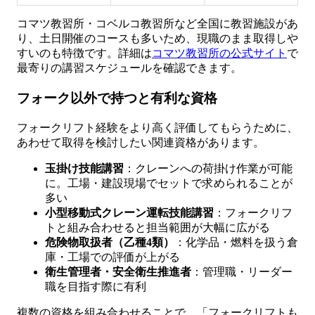
コマツ教習所・コベルコ教習所など全国に教習施設があ
り、土日開催のコースも多いため、現職のまま取得しや
すいのも特徴です。詳細は
コマツ教習所の公式サイト
で
最寄りの講習スケジュールを確認できます。
フォーク以外で持つと有利な資格
フォークリフト経験をより高く評価してもらうために、
あわせて取得を検討したい関連資格があります。
玉掛け技能講習
：クレーンへの荷掛け作業が可能
に。工場・建設現場でセットで求められることが
多い
小型移動式クレーン運転技能講習
：フォークリフ
トと組み合わせると担当範囲が大幅に広がる
危険物取扱者（乙種4類）
：化学品・燃料を扱う倉
庫・工場での評価が上がる
衛生管理者・安全衛生推進者
：管理職・リーダー
職を目指す際に有利
複数の資格を組み合わせることで、「フォークリフトも