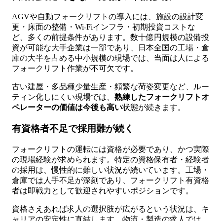
AGVや自動フォークリフトの導入には、施設の設計変
更・床面の整備・Wi-Fiインフラ・初期投資コストな
ど、多くの前提条件があります。数十億円規模の設備投
資が可能な大手企業は一部であり、日本全国の工場・倉
庫の大半を占める中小規模の現場では、当面は人による
フォークリフト作業が不可欠です。
古い建屋・多品種少量生産・頻繁な荷姿変更など、ルー
ティン化しにくい現場では、
熟練したフォークリフトオ
ペレーターの価値は今後も高い
状態が続きます。
有資格者不足で採用難が続く
フォークリフトの運転には資格が必要であり、かつ実際
の現場経験が求められます。特定の資格保有者・経験者
の採用は、慢性的に難しい状況が続いています。工場・
倉庫では人手不足が深刻であり、フォークリフト有資格
者は即戦力として歓迎されやすいポジションです。
資格さえあれば求人の選択肢が広がるという状況は、キ
ャリアの安定性に直結します。物流・製造の求人では、