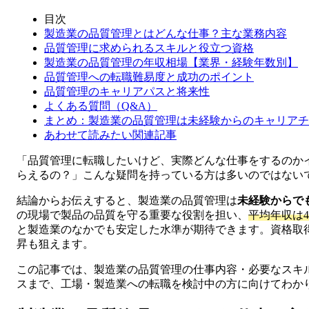
目次
製造業の品質管理とはどんな仕事？主な業務内容
品質管理に求められるスキルと役立つ資格
製造業の品質管理の年収相場【業界・経験年数別】
品質管理への転職難易度と成功のポイント
品質管理のキャリアパスと将来性
よくある質問（Q&A）
まとめ：製造業の品質管理は未経験からのキャリアチ
あわせて読みたい関連記事
「品質管理に転職したいけど、実際どんな仕事をするのか
らえるの？」こんな疑問を持っている方は多いのではない
結論からお伝えすると、製造業の品質管理は
未経験からで
の現場で製品の品質を守る重要な役割を担い、
平均年収は4
と製造業のなかでも安定した水準が期待できます。資格取
昇も狙えます。
この記事では、製造業の品質管理の仕事内容・必要なスキ
スまで、工場・製造業への転職を検討中の方に向けてわか