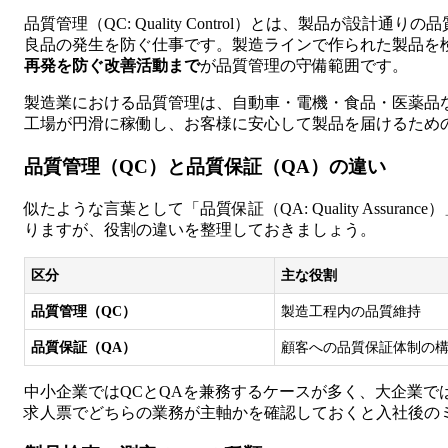
品質管理（QC: Quality Control）とは、製品が設
良品の発生を防ぐ仕事です。製造ラインで作られた製品を
再発を防ぐ改善活動まで
が品質管理の守備範囲です。
製造業における品質管理は、自動車・電機・食品・医薬品
工場が円滑に稼働し、お客様に安心して製品を届けるため
品質管理（QC）と品質保証（QA）の違い
似たような言葉として「品質保証（QA: Quality Assur
りますが、役割の違いを整理しておきましょう。
区分
主な役割
品質管理（QC）
製造工程内の品質維持
品質保証（QA）
顧客への品質保証体制の
中小企業ではQCとQAを兼務するケースが多く、大企業で
求人票でどちらの業務が主軸かを確認しておくと入社後の