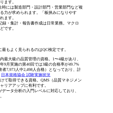
ります。
発生時には製造部門・設計部門・営業部門など複
る力が求められます。「板挟みになりやす
れます。
データの記録・集計・報告書作成は日常業務。マクロ
どです。
に最もよく見られるのはQC検定です。
国内最大級の品質管理の資格。1〜4級があり、
5年9月実施の第40回では3級の合格率が49.7%
受験者7,973人中2,498人合格）となっており、計
：
日本規格協会 試験実施状況
を受けて取得できる資格。QMS（品質マネジメン
ャリアアップに有利です。
級がデータ分析の入門レベルに対応しており、
す。