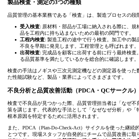
製品検査・測定の3つの種類
品質管理の基本業務である「検査」は、製造プロセスの段
受入検査
: 原材料・部品が工場に納入される際に、
品を工程内に持ち込まないための最初の関門です。
工程内検査
: 製造工程の途中で行う検査。加工中の
不良を早期に発見します。工程管理とも呼ばれます。
出荷検査
: 完成品を顧客に出荷する前に行う最終検
る品質基準を満たしているかを総合的に確認します。
検査の手法はノギスや三次元測定機などの測定器を使った
た性能試験など、製品・業界によってさまざまです。
不良分析と品質改善活動（PDCA・QCサークル
検査で不良品が見つかった際、品質管理担当者は「なぜ不
策を講じます。代表的な手法として「なぜなぜ分析」や「
根本原因を特定するために活用されます。
また、PDCA（Plan-Do-Check-Act）サイクルを使
とつです。現場スタッフが自発的にチームで品質改善に取