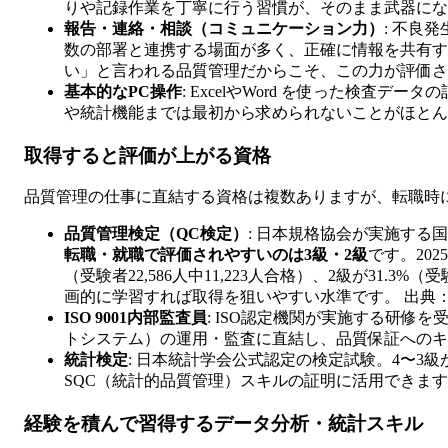
りや記録作業を丁寧に行う習慣が、そのまま武器にな
報告・連絡・相談（コミュニケーション力）
: 不良
数の部署と連携する場面が多く、正確に情報を共有す
い」と言われる品質管理だからこそ、この力が評価さ
基本的なPC操作
: ExcelやWord を使った検査
や統計機能までは最初から求められないことがほとん
取得すると評価が上がる資格
品質管理の仕事に直結する資格は複数ありますが、転職時
品質管理検定（QC検定）
: 日本規格協会が実施する
転職・就職で評価されやすいのは3級・2級
です。202
（受験者22,586人中11,223人合格）、2級が31.3%（
画的に学習すれば取得を狙いやすい水準です。 出典
ISO 9001内部監査員
: ISO認定機関が実施する研修
トシステム）の運用・監査に直結し、品質保証へのキ
統計検定
: 日本統計学会公式認定の検定試験。4〜3
SQC（統計的品質管理）スキルの証明に活用できま
経験を積んで習得するデータ分析・統計スキル