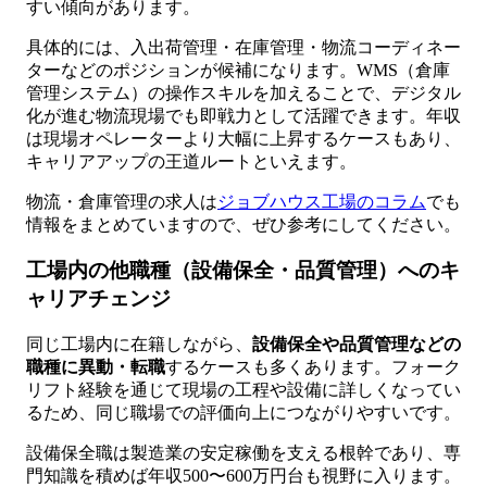
すい傾向があります。
具体的には、入出荷管理・在庫管理・物流コーディネー
ターなどのポジションが候補になります。WMS（倉庫
管理システム）の操作スキルを加えることで、デジタル
化が進む物流現場でも即戦力として活躍できます。年収
は現場オペレーターより大幅に上昇するケースもあり、
キャリアアップの王道ルートといえます。
物流・倉庫管理の求人は
ジョブハウス工場のコラム
でも
情報をまとめていますので、ぜひ参考にしてください。
工場内の他職種（設備保全・品質管理）へのキ
ャリアチェンジ
同じ工場内に在籍しながら、
設備保全や品質管理などの
職種に異動・転職
するケースも多くあります。フォーク
リフト経験を通じて現場の工程や設備に詳しくなってい
るため、同じ職場での評価向上につながりやすいです。
設備保全職は製造業の安定稼働を支える根幹であり、専
門知識を積めば年収500〜600万円台も視野に入ります。