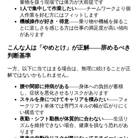
量物を扱う現場では体力が大前提です
1人で集中して作業したい
——チームワークより個
人作業を好む方にはフィットします
機械操作が好き・得意
——乗り物や機械を操るこ
とに楽しさを感じる方は仕事の満足度が高い傾向
があります
こんな人は「やめとけ」が正解——辞めるべき
判断基準
一方、以下に当てはまる場合は、無理に続けることが正
解ではないかもしれません。
腰や関節に持病がある
——身体への負担が蓄積
し、症状を悪化させるリスクがあります
スキルを身につけてキャリアを積みたい
——フォ
ークリフト単体では専門スキルの幅が広がりにく
い構造です
夜勤・シフト勤務が体質的に合わない
——生活リ
ズムを維持できない場合、健康を損なう恐れがあ
ります