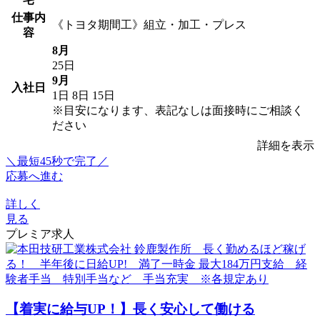
仕事内
《トヨタ期間工》組立・加工・プレス
容
8月
25日
9月
入社日
1日
8日
15日
※目安になります、表記なしは面接時にご相談く
ださい
詳細を表示
＼最短45秒で完了／
応募へ進む
詳しく
見る
プレミア求人
【着実に給与UP！】長く安心して働ける