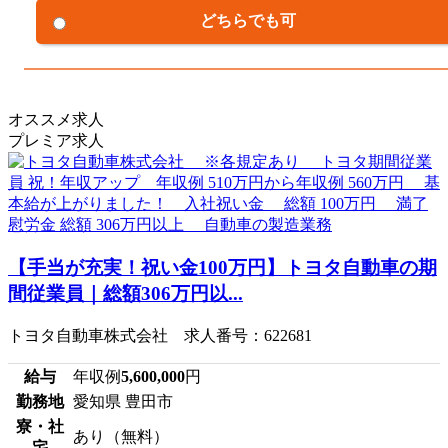
どちらでも可
オススメ求人
プレミア求人
【手当が充実！祝い金100万円】トヨタ自動車の期
間従業員｜総額306万円以...
トヨタ自動車株式会社 求人番号：622681
給与
年収例
5,600,000
円
勤務地
愛知県 豊田市
寮・社
あり（無料）
宅