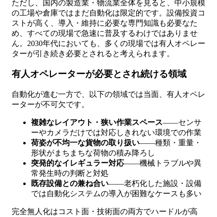
ただし、国内の製造業・物流業全体を見ると、中小規模
の工場や倉庫ではまだ自動化は限定的です。設備投資コ
ストが高く、導入・維持に必要な専門知識も必要なた
め、すべての現場で急速に普及するわけではありませ
ん。2030年代においても、多くの現場では有人オペレー
ターが引き続き必要とされると考えられます。
有人オペレーターが必要とされ続ける領域
自動化が進む一方で、以下の領域では当面、有人オペレ
ーターが不可欠です。
複雑なレイアウト・狭い作業スペース
——センサ
ーやカメラだけでは対応しきれない環境での作業
荷姿が不均一な貨物の取り扱い
——種類・重量・
形状がまちまちな荷物の積み降ろし
突発的なイレギュラー対応
——機械トラブルや異
常発生時の判断と対処
既存設備との兼ね合い
——老朽化した施設・設備
では自動化システムの導入が困難なケースも多い
完全無人化はコスト面・技術面の両方でハードルが高