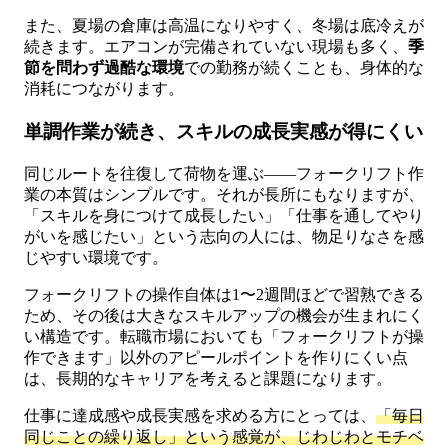
また、夏場の倉庫は高温になりやすく、冬場は底冷えが
続きます。エアコンが完備されていない現場も多く、
季
節を問わず過酷な環境
での勤務が続くことも、身体的な
消耗につながります。
単調作業が続き、スキルの成長実感が得にくい
同じルートを往復して荷物を運ぶ——フォークリフト作
業の本質はシンプルです。それが長所にもなりますが、
「スキルを身につけて成長したい」「仕事を通してやり
がいを感じたい」という志向の人には、物足りなさを感
じやすい環境です。
フォークリフトの操作自体は1〜2週間ほどで習熟できる
ため、その後は大きなスキルアップの機会が生まれにく
い構造です。転職市場においても「フォークリフトが操
作できます」以外のアピールポイントを作りにくい点
は、長期的なキャリアを考えると課題になります。
仕事に達成感や成長実感を求める方にとっては、
「毎日
同じことの繰り返し」という感覚が、じわじわとモチベ