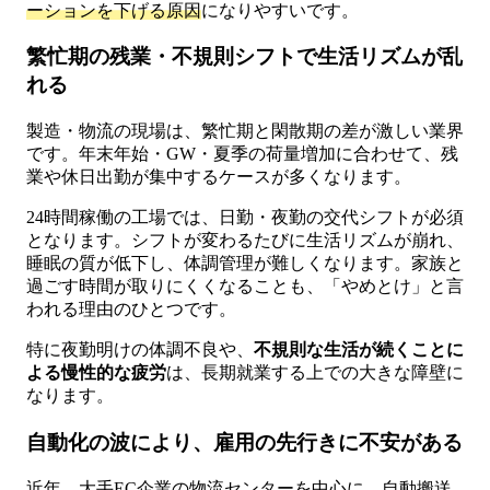
ーションを下げる原因
になりやすいです。
繁忙期の残業・不規則シフトで生活リズムが乱
れる
製造・物流の現場は、繁忙期と閑散期の差が激しい業界
です。年末年始・GW・夏季の荷量増加に合わせて、残
業や休日出勤が集中するケースが多くなります。
24時間稼働の工場では、日勤・夜勤の交代シフトが必須
となります。シフトが変わるたびに生活リズムが崩れ、
睡眠の質が低下し、体調管理が難しくなります。家族と
過ごす時間が取りにくくなることも、「やめとけ」と言
われる理由のひとつです。
特に夜勤明けの体調不良や、
不規則な生活が続くことに
よる慢性的な疲労
は、長期就業する上での大きな障壁に
なります。
自動化の波により、雇用の先行きに不安がある
近年、大手EC企業の物流センターを中心に、自動搬送