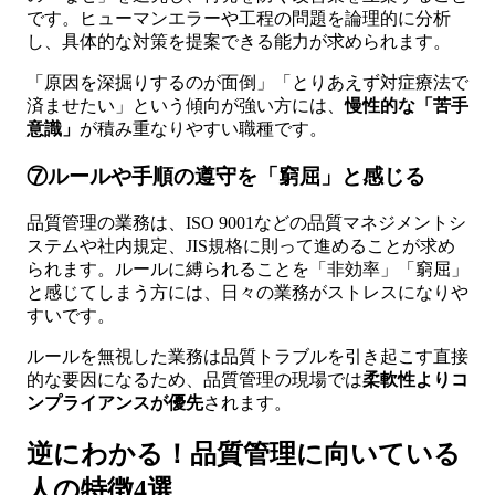
です。ヒューマンエラーや工程の問題を論理的に分析
し、具体的な対策を提案できる能力が求められます。
「原因を深掘りするのが面倒」「とりあえず対症療法で
済ませたい」という傾向が強い方には、
慢性的な「苦手
意識」
が積み重なりやすい職種です。
⑦ルールや手順の遵守を「窮屈」と感じる
品質管理の業務は、ISO 9001などの品質マネジメントシ
ステムや社内規定、JIS規格に則って進めることが求め
られます。ルールに縛られることを「非効率」「窮屈」
と感じてしまう方には、日々の業務がストレスになりや
すいです。
ルールを無視した業務は品質トラブルを引き起こす直接
的な要因になるため、品質管理の現場では
柔軟性よりコ
ンプライアンスが優先
されます。
逆にわかる！品質管理に向いている
人の特徴4選