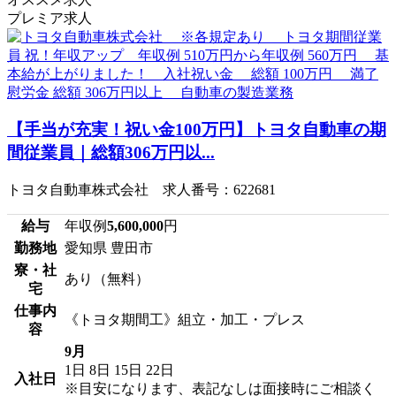
プレミア求人
【手当が充実！祝い金100万円】トヨタ自動車の期
間従業員｜総額306万円以...
トヨタ自動車株式会社 求人番号：622681
給与
年収例
5,600,000
円
勤務地
愛知県 豊田市
寮・社
あり（無料）
宅
仕事内
《トヨタ期間工》組立・加工・プレス
容
9月
1日
8日
15日
22日
入社日
※目安になります、表記なしは面接時にご相談く