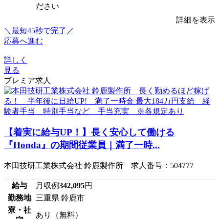
ださい
詳細を表示
＼最短45秒で完了／
応募へ進む
詳しく
見る
プレミア求人
【着実に給与UP！】長く安心して働ける
『Honda』の期間従業員｜満了一時...
本田技研工業株式会社 鈴鹿製作所 求人番号：504777
給与
月収例
342,095
円
勤務地
三重県 鈴鹿市
寮・社
あり（無料）