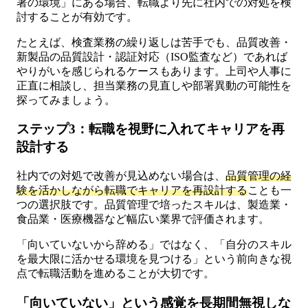
署の環境」にある場合、転職より先に社内での対処を検
討することが有効です。
たとえば、検査業務の繰り返しは苦手でも、品質改善・
新製品の品質設計・認証対応（ISO監査など）であれば
やりがいを感じられるケースもあります。上司や人事に
正直に相談し、担当業務の見直しや部署異動の可能性を
探ってみましょう。
ステップ3：転職を視野に入れてキャリアを再
設計する
社内での対処で改善が見込めない場合は、
品質管理の経
験を活かしながら転職でキャリアを再設計する
ことも一
つの選択肢です。品質管理で培ったスキルは、製造業・
食品業・医療機器など幅広い業界で評価されます。
「向いていないから辞める」ではなく、「自分のスキル
を最大限に活かせる環境を見つける」という前向きな視
点で転職活動を進めることが大切です。
「向いていない」という感覚を長期間無視しな