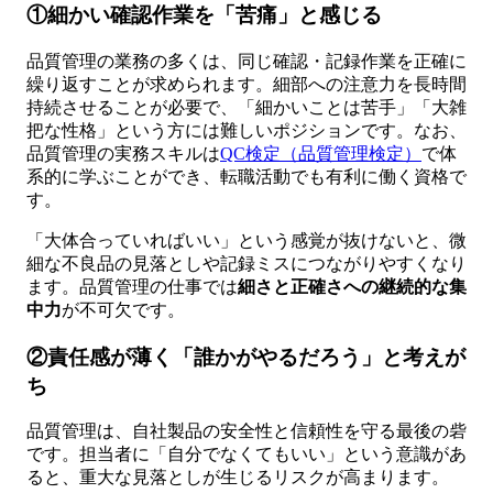
①細かい確認作業を「苦痛」と感じる
品質管理の業務の多くは、同じ確認・記録作業を正確に
繰り返すことが求められます。細部への注意力を長時間
持続させることが必要で、「細かいことは苦手」「大雑
把な性格」という方には難しいポジションです。なお、
品質管理の実務スキルは
QC検定（品質管理検定）
で体
系的に学ぶことができ、転職活動でも有利に働く資格で
す。
「大体合っていればいい」という感覚が抜けないと、微
細な不良品の見落としや記録ミスにつながりやすくなり
ます。品質管理の仕事では
細さと正確さへの継続的な集
中力
が不可欠です。
②責任感が薄く「誰かがやるだろう」と考えが
ち
品質管理は、自社製品の安全性と信頼性を守る最後の砦
です。担当者に「自分でなくてもいい」という意識があ
ると、重大な見落としが生じるリスクが高まります。