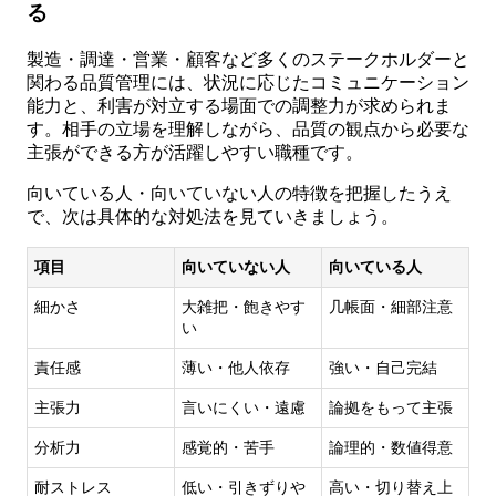
る
製造・調達・営業・顧客など多くのステークホルダーと
関わる品質管理には、状況に応じたコミュニケーション
能力と、利害が対立する場面での調整力が求められま
す。相手の立場を理解しながら、品質の観点から必要な
主張ができる方が活躍しやすい職種です。
向いている人・向いていない人の特徴を把握したうえ
で、次は具体的な対処法を見ていきましょう。
項目
向いていない人
向いている人
細かさ
大雑把・飽きやす
几帳面・細部注意
い
責任感
薄い・他人依存
強い・自己完結
主張力
言いにくい・遠慮
論拠をもって主張
分析力
感覚的・苦手
論理的・数値得意
耐ストレス
低い・引きずりや
高い・切り替え上