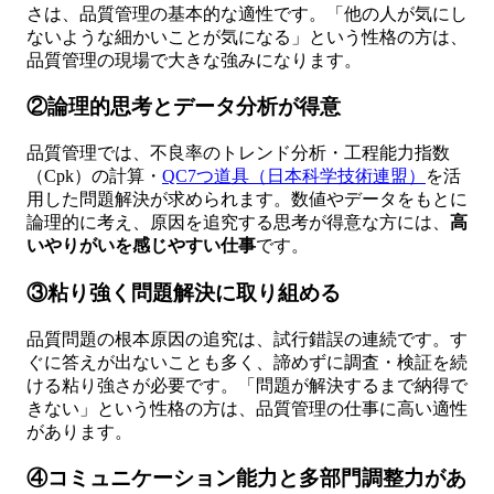
さは、品質管理の基本的な適性です。「他の人が気にし
ないような細かいことが気になる」という性格の方は、
品質管理の現場で大きな強みになります。
②論理的思考とデータ分析が得意
品質管理では、不良率のトレンド分析・工程能力指数
（Cpk）の計算・
QC7つ道具（日本科学技術連盟）
を活
用した問題解決が求められます。数値やデータをもとに
論理的に考え、原因を追究する思考が得意な方には、
高
いやりがいを感じやすい仕事
です。
③粘り強く問題解決に取り組める
品質問題の根本原因の追究は、試行錯誤の連続です。す
ぐに答えが出ないことも多く、諦めずに調査・検証を続
ける粘り強さが必要です。「問題が解決するまで納得で
きない」という性格の方は、品質管理の仕事に高い適性
があります。
④コミュニケーション能力と多部門調整力があ