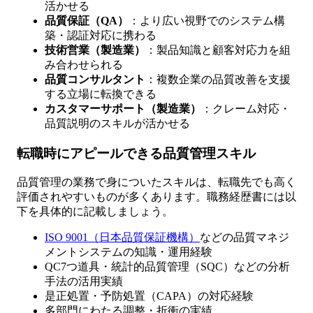
活かせる
品質保証（QA）
：より広い視野でのシステム構
築・認証対応に携わる
技術営業（製造業）
：製品知識と顧客対応力を組
み合わせられる
品質コンサルタント
：複数企業の品質改善を支援
する立場に転換できる
カスタマーサポート（製造業）
：クレーム対応・
品質説明のスキルが活かせる
転職時にアピールできる品質管理スキル
品質管理の業務で身についたスキルは、転職先でも高く
評価されやすいものが多くあります。職務経歴書には以
下を具体的に記載しましょう。
ISO 9001（日本品質保証機構）
などの品質マネジ
メントシステムの知識・運用経験
QC7つ道具・統計的品質管理（SQC）などの分析
手法の活用実績
是正処置・予防処置（CAPA）の対応経験
多部門にわたる調整・折衝の実績