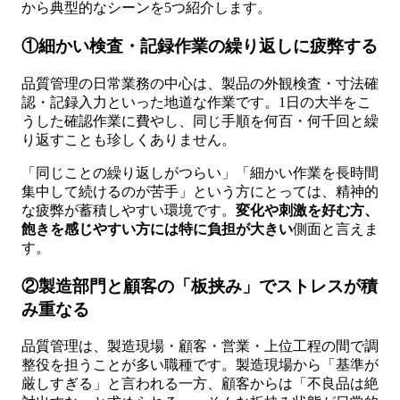
から典型的なシーンを5つ紹介します。
①細かい検査・記録作業の繰り返しに疲弊する
品質管理の日常業務の中心は、製品の外観検査・寸法確
認・記録入力といった地道な作業です。1日の大半をこ
うした確認作業に費やし、同じ手順を何百・何千回と繰
り返すことも珍しくありません。
「同じことの繰り返しがつらい」「細かい作業を長時間
集中して続けるのが苦手」という方にとっては、精神的
な疲弊が蓄積しやすい環境です。
変化や刺激を好む方、
飽きを感じやすい方には特に負担が大きい
側面と言えま
す。
②製造部門と顧客の「板挟み」でストレスが積
み重なる
品質管理は、製造現場・顧客・営業・上位工程の間で調
整役を担うことが多い職種です。製造現場から「基準が
厳しすぎる」と言われる一方、顧客からは「不良品は絶