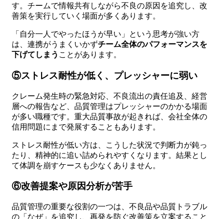
す。チームで情報共有しながら不良の原因を追究し、改
善策を実行していく場面が多くあります。
「自分一人でやったほうが早い」という思考が強い方
は、連携がうまくいかず
チーム全体のパフォーマンスを
下げてしまう
ことがあります。
⑤ストレス耐性が低く、プレッシャーに弱い
クレーム発生時の緊急対応、不良流出の責任追及、経営
層への報告など、品質管理はプレッシャーのかかる場面
が多い職種です。重大品質事故が起きれば、会社全体の
信用問題にまで発展することもあります。
ストレス耐性が低い方は、こうした状況で判断力が鈍っ
たり、精神的に追い詰められやすくなります。結果とし
て体調を崩すケースも少なくありません。
⑥改善提案や原因分析が苦手
品質管理の重要な役割の一つは、不良品や品質トラブル
の「なぜ」を追究し、再発を防ぐ改善策を立案すること