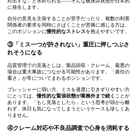
対出すな」と求められる——そんな板挟み状態が日常的
に発生します。
自分の意見を主張することが苦手だったり、複数の利害
関係者の要求を同時にさばくことが苦痛に感じる方は、
このポジションに
慢性的なストレス
を抱えやすいです。
③「ミス一つが許されない」重圧に押しつぶさ
れそうになる
品質管理での見落としは、製品回収・クレーム、最悪の
場合は重大事故につながる可能性があります。「責任の
重さ」が常についてまわるポジションです。
プレッシャーに弱い方、ミスを過度に引きずりやすい方
にとっては、
慢性的な緊張状態が業務外まで続く
ことが
あります。「もし見落としたら」という思考が頭から離
れず、休日も気になってしまうというケースも珍しくあ
りません。
④クレーム対応や不良品調査で心身を消耗する