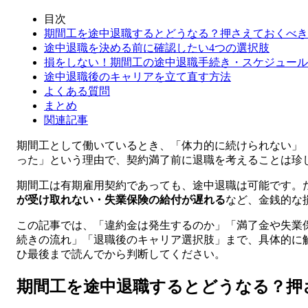
目次
期間工を途中退職するとどうなる？押さえておくべき
途中退職を決める前に確認したい4つの選択肢
損をしない！期間工の途中退職手続き・スケジュール
途中退職後のキャリアを立て直す方法
よくある質問
まとめ
関連記事
期間工として働いているとき、「体力的に続けられない」
った」という理由で、契約満了前に退職を考えることは珍
期間工は有期雇用契約であっても、途中退職は可能です。
が受け取れない・失業保険の給付が遅れる
など、金銭的な
この記事では、「違約金は発生するのか」「満了金や失業
続きの流れ」「退職後のキャリア選択肢」まで、具体的に
ひ最後まで読んでから判断してください。
期間工を途中退職するとどうなる？押