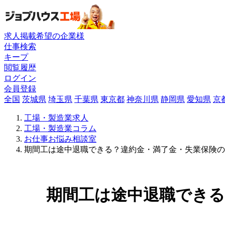
求人掲載希望の企業様
仕事検索
キープ
閲覧履歴
ログイン
会員登録
全国
茨城県
埼玉県
千葉県
東京都
神奈川県
静岡県
愛知県
京
工場・製造業求人
工場・製造業コラム
お仕事お悩み相談室
期間工は途中退職できる？違約金・満了金・失業保険の
期間工は途中退職できる