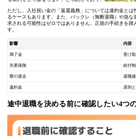
ただし、入社祝い金の「返還義務」については違約金とは
るケースもあります。また、バックレ（無断退職）や急な
求される可能性はゼロではありません。正規の手続きを踏
す。
影響
内容
満了金
受け取
失業保険
給付制
寮の退去
退職後
違約金
原則と
途中退職を決める前に確認したい4つ