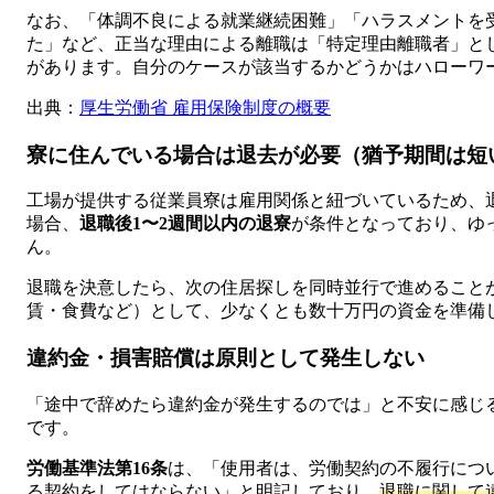
なお、「体調不良による就業継続困難」「ハラスメントを
た」など、正当な理由による離職は「特定理由離職者」と
があります。自分のケースが該当するかどうかはハローワ
出典：
厚生労働省 雇用保険制度の概要
寮に住んでいる場合は退去が必要（猶予期間は短
工場が提供する従業員寮は雇用関係と紐づいているため、
場合、
退職後1〜2週間以内の退寮
が条件となっており、ゆ
ん。
退職を決意したら、次の住居探しを同時並行で進めること
賃・食費など）として、少なくとも数十万円の資金を準備
違約金・損害賠償は原則として発生しない
「途中で辞めたら違約金が発生するのでは」と不安に感じ
です。
労働基準法第16条
は、「使用者は、労働契約の不履行につ
る契約をしてはならない」と明記しており、
退職に関して