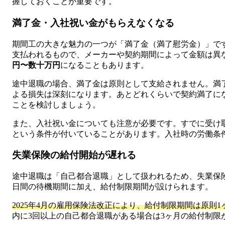
握しておくことが重要です。
満了金・入社祝い金がもらえなくなる
期間工の大きな魅力の一つが「満了金（満了慰労金）」で
支払われるもので、メーカーや契約期間によって金額は異
円〜数十万円
になることもあります。
途中退職の場合、満了金は原則として支給されません。満
よる損失は深刻になります。あとどれくらいで契約満了に
ことを検討しましょう。
また、入社祝い金についても注意が必要です。すでに受け
という条件が付いていることがあります。入社時の労働条
失業保険の給付開始が遅れる
途中退職は「自己都合退職」として扱われるため、失業保
日間の待機期間に加え、給付制限期間が設けられます。
2025年4月の雇用保険法改正により、給付制限期間は原則
内に3回以上の自己都合退職がある場合は3ヶ月の給付制限