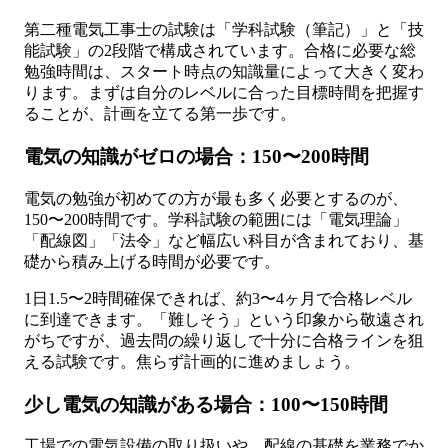
第二種電気工事士の試験は「学科試験（筆記）」と「技
能試験」の2段階で構成されています。合格に必要な総
勉強時間は、スタート時点の知識量によって大きく変わ
ります。まずは自分のレベルに合った目標時間を把握す
ることが、計画を立てる第一歩です。
電気の知識がゼロの場合：150〜200時間
電気の勉強が初めての方が最も多く必要とするのが、
150〜200時間です。学科試験の範囲には「電気理論」
「配線図」「法令」など幅広い科目が含まれており、基
礎から積み上げる時間が必要です。
1日1.5〜2時間確保できれば、約3〜4ヶ月で合格レベル
に到達できます。「難しそう」という印象から敬遠され
がちですが、過去問の繰り返しで十分に合格ラインを狙
える試験です。焦らず計画的に進めましょう。
少し電気の知識がある場合：100〜150時間
工場での電気設備の取り扱いや、配線の基礎を業務でか