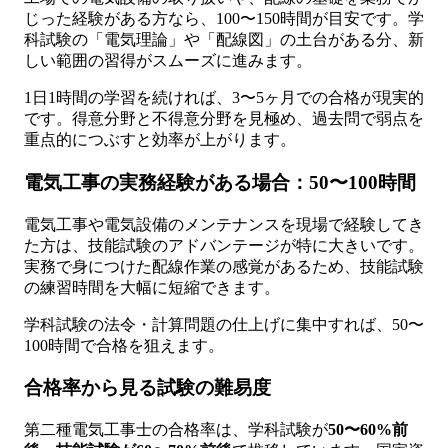
じった経験がある方なら、100〜150時間が目安です。学
科試験の「電気理論」や「配線図」の土台がある分、新
しい範囲の習得がスムーズに進みます。
1日1時間の学習を続ければ、3〜5ヶ月での合格が現実的
です。得意分野と不得意分野を見極め、過去問で弱点を
重点的につぶすと効率が上がります。
電気工事の実務経験がある場合：50〜100時間
電気工事や電気設備のメンテナンスを現場で経験してき
た方は、技能試験のアドバンテージが特に大きいです。
実務で身につけた配線作業の感覚があるため、技能試験
の練習時間を大幅に短縮できます。
学科試験の法令・計算問題の仕上げに集中すれば、50〜
100時間で合格を狙えます。
合格率から見る試験の難易度
第二種電気工事士の合格率は、学科試験が
50〜60%前