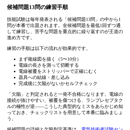
候補問題13問の練習手順
技能試験は毎年発表される「候補問題13問」の中から1
問が本番で出題されます。全候補問題を最低1回ずつ通
して練習し、苦手な問題を重点的に繰り返すのが王道の
進め方です。
練習の手順は以下の流れが効果的です。
まず複線図を描く（5〜10分）
電線の長さを測って切断する
電線被覆をストリッパーで正確にむく
器具への結線・差し込み
完成後に欠陥がないかセルフチェック
「欠陥」と判定されると一発不合格になります。電線の
接続が抜けやすい、被覆を傷つける、ランプレセプタク
ルの極性が逆——こうした典型的なミスをあらかじめ知
っておき、チェックリストを用意して本番に臨みましょ
う。
候補問題の詳細と欠陥判定基準は、
電気技術者試験セン