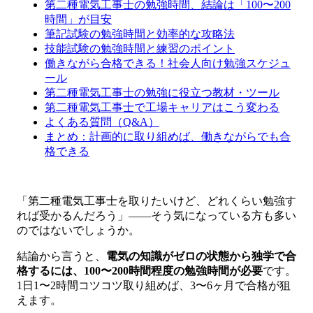
第二種電気工事士の勉強時間、結論は「100〜200
時間」が目安
筆記試験の勉強時間と効率的な攻略法
技能試験の勉強時間と練習のポイント
働きながら合格できる！社会人向け勉強スケジュ
ール
第二種電気工事士の勉強に役立つ教材・ツール
第二種電気工事士で工場キャリアはこう変わる
よくある質問（Q&A）
まとめ：計画的に取り組めば、働きながらでも合
格できる
「第二種電気工事士を取りたいけど、どれくらい勉強す
れば受かるんだろう」——そう気になっている方も多い
のではないでしょうか。
結論から言うと、
電気の知識がゼロの状態から独学で合
格するには、100〜200時間程度の勉強時間が必要
です。
1日1〜2時間コツコツ取り組めば、3〜6ヶ月で合格が狙
えます。