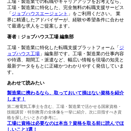
工場・製造業での転職やキャリアアップをお考えなら、
工場・製造業に特化した、完全無料の転職支援サービス
「
ジョブハウスエージェント
」をご利用ください。 業
界に精通したアドバイザーが、経験や希望条件に合わせ
て最適な求人をご提案します。
著者：ジョブハウス工場 編集部
工場・製造業に特化した転職支援プラットフォーム「
ジ
ョブハウス工場
」編集部です。工場・製造業の仕事内容
や待遇、期間工・派遣など、幅広い情報を現場の知見と
最新データをもとに正確かつわかりやすく発信していま
す。
あわせて読みたい
製造業に携わるなら、取っておいて損はない資格を紹介
します！
第二種電気工事士を含む、工場・製造業で活かせる国家資格・
技能講習・特別教育の全体像を一挙に紹介。次に目指すべき資
格を探したいときの参考に。
工場に資格は必要なのは本当？資格を取る前に読んでほ
しいこと3選！