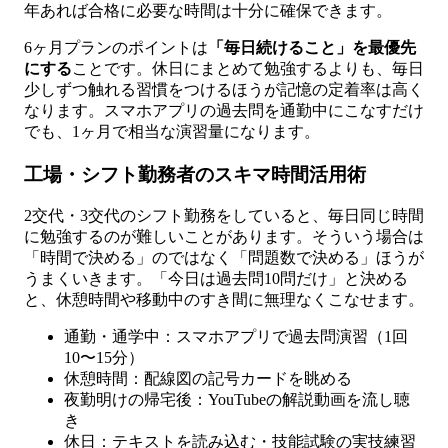
年あれば合格に必要な時間は十分に確保できます。
6ヶ月プランのポイントは
「毎日続けること」を最優先
にする
ことです。休日にまとめて勉強するよりも、毎日
少しずつ触れる習慣をつけるほうが記憶の定着率は高く
なります。スマホアプリの過去問を通勤中にこなすだけ
でも、1ヶ月で相当な演習量になります。
工場・シフト勤務者のスキマ時間活用術
2交代・3交代のシフト勤務をしていると、毎日同じ時間
に勉強するのが難しいことがあります。そういう場合は
「時間で決める」のではなく「問題数で決める」ほうが
うまくいきます。「今日は過去問10問だけ」と決める
と、休憩時間や移動中のすき間に無理なくこなせます。
通勤・通学中：スマホアプリで過去問演習（1回
10〜15分）
休憩時間：配線図の記号カードを眺める
夜勤明けの帰宅後：YouTubeの解説動画を流し聴
き
休日：テキストを読み込む・技能試験の実技練習