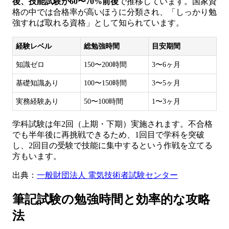
後、技能試験が60〜70%前後
で推移しています。国家資
格の中では合格率が高いほうに分類され、「しっかり勉
強すれば取れる資格」として知られています。
経験レベル
総勉強時間
目安期間
知識ゼロ
150〜200時間
3〜6ヶ月
基礎知識あり
100〜150時間
3〜5ヶ月
実務経験あり
50〜100時間
1〜3ヶ月
学科試験は年2回（上期・下期）実施されます。不合格
でも半年後に再挑戦できるため、1回目で学科を突破
し、2回目の受験で技能に集中するという作戦を立てる
方もいます。
出典：
一般財団法人 電気技術者試験センター
筆記試験の勉強時間と効率的な攻略
法