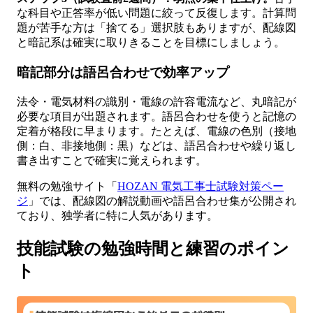
な科目や正答率が低い問題に絞って反復します。計算問
題が苦手な方は「捨てる」選択肢もありますが、配線図
と暗記系は確実に取りきることを目標にしましょう。
暗記部分は語呂合わせで効率アップ
法令・電気材料の識別・電線の許容電流など、丸暗記が
必要な項目が出題されます。語呂合わせを使うと記憶の
定着が格段に早まります。たとえば、電線の色別（接地
側：白、非接地側：黒）などは、語呂合わせや繰り返し
書き出すことで確実に覚えられます。
無料の勉強サイト「
HOZAN 電気工事士試験対策ペー
ジ
」では、配線図の解説動画や語呂合わせ集が公開され
ており、独学者に特に人気があります。
技能試験の勉強時間と練習のポイン
ト