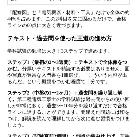
「配線図」と「電気機器・材料・工具」だけで全体の約
44%を占めます。この2科目を先に固めるだけで、合格
ラインの60点に大きく近づきます。
テキスト・過去問を使った王道の進め方
学科試験の勉強は大きく3ステップで進めます。
ステップ1（最初の2〜3週間）：テキストで全体像をつ
かむ。
分厚いテキストを精読する必要はありません。図
や写真が豊富な入門書を1冊選び、「こういう内容が出
るんだ」という概観をつかむ程度で十分です。
ステップ2（中盤の1〜2ヶ月）：過去問を繰り返し解
く。
第二種電気工事士の学科試験は過去問からの使い回
しが非常に多く、過去5〜10年分を繰り返すだけで合格
ラインに達することができます。間違えた問題には印を
つけ、解説を読んで理解してから次に進む習慣をつけま
しょう。
ステップ3（試験直前2週間）：弱点の集中仕上げ。
苦手