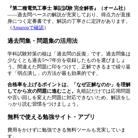
『第二種電気工事士 筆記試験 完全解答』（オーム社）
——過去問ベースの解説が充実しており、得点力が直接
身につく定番書です。解説の丁寧さに定評があります。
（
Amazonで確認
）
過去問集・問題集の活用法
学科試験対策の核は「過去問の反復」です。過去問集は
少なくとも過去5〜7年分を収録したものを選びましょ
う。間違えた問題に印をつけて、正解できるまで繰り返
す「弱点潰し」の方法が最も効果的です。
合格率を上げるポイントは、「なぜ正解なのか」を理解
してから次の問題に進むこと。
丸暗記だけでは応用問題
や言い回しを変えた問題に対応できないため、解説をし
っかり読む習慣をつけましょう。
無料で使える勉強サイト・アプリ
費用をかけずに勉強できる無料ツールも充実していま
す。