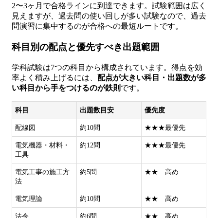
2〜3ヶ月で合格ラインに到達できます。試験範囲は広く
見えますが、過去問の使い回しが多い試験なので、過去
問演習に集中するのが合格への最短ルートです。
科目別の配点と優先すべき出題範囲
学科試験は7つの科目から構成されています。得点を効
率よく積み上げるには、
配点が大きい科目・出題数が多
い科目から手をつけるのが鉄則
です。
科目
出題数目安
優先度
配線図
約10問
★★★最優先
電気機器・材料・
約12問
★★★最優先
工具
電気工事の施工方
約5問
★★ 高め
法
電気理論
約10問
★★ 高め
法令
約6問
★★ 高め