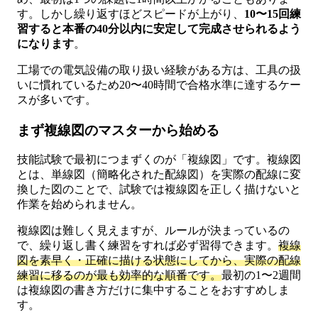
す。しかし繰り返すほどスピードが上がり、
10〜15回練
習すると本番の40分以内に安定して完成させられるよう
になります
。
工場での電気設備の取り扱い経験がある方は、工具の扱
いに慣れているため20〜40時間で合格水準に達するケー
スが多いです。
まず複線図のマスターから始める
技能試験で最初につまずくのが「複線図」です。複線図
とは、単線図（簡略化された配線図）を実際の配線に変
換した図のことで、試験では複線図を正しく描けないと
作業を始められません。
複線図は難しく見えますが、ルールが決まっているの
で、繰り返し書く練習をすれば必ず習得できます。
複線
図を素早く・正確に描ける状態にしてから、実際の配線
練習に移るのが最も効率的な順番です。
最初の1〜2週間
は複線図の書き方だけに集中することをおすすめしま
す。