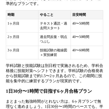
準的なプランです。
時期
やること
目安時間
1ヶ月目
テキスト通読・過
40〜50時間
去問スタート
2ヶ月目
過去問反復・弱点
40〜50時間
つぶし
3ヶ月目
技能試験の複線図
40〜60時間
＋実技練習
学科試験と技能試験は別日程で実施されるため、学科合
格後に技能対策へシフトできます。学科試験の合格発表
から技能試験まで約1.5〜2ヶ月あるので、この期間に技
能を集中的に練習するプランが現実的です。
1日30分〜1時間で目指す6ヶ月合格プラン
まとまった勉強時間がとれない方は、6ヶ月プランで無
理なく進めましょう。1日30分〜1時間のペースでも、半