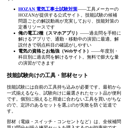
HOZAN 電気工事士試験対策
——工具メーカーの
HOZANが提供する公式サイト。技能試験の候補
問題ごとの解説動画が充実しており、技能対策の
定番リソースです
俺の電工2種（スマホアプリ）
——過去問を手軽に
解けるアプリで、通勤・移動中の演習に最適。解
説付きで弱点科目の確認がしやすい
電気の資格とお勉強（Webサイト）
——年度別・
科目別に過去問を解けるサイト。無料で膨大な量
の演習ができます
技能試験向けの工具・部材セット
技能試験には自前の工具持ち込みが必要です。最初から
一式揃えるなら、試験向けに厳選されたセット品が便利
です。個別に揃えると用途に合わない工具を買いがちな
ので、定評のあるセットを選ぶのが失敗を防ぐ近道で
す。
部材（電線・スイッチ・コンセントなど）は、全候補問
題13問分が揃う練習セットを購入するのが効率的です。