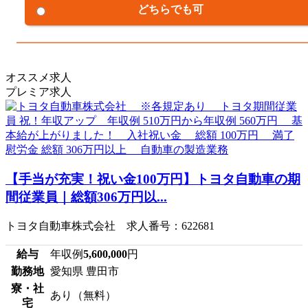
どちらでも可
オススメ求人
プレミア求人
【手当が充実！祝い金100万円】トヨタ自動車の期
間従業員｜総額306万円以...
トヨタ自動車株式会社 求人番号：622681
給与
年収例
5,600,000
円
勤務地
愛知県 豊田市
寮・社
あり（無料）
宅