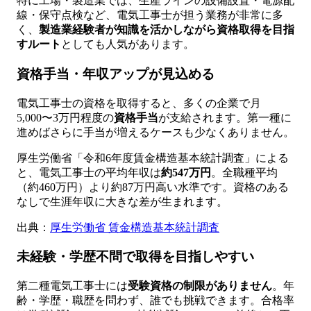
特に工場・製造業では、生産ラインの設備設置・電源配
線・保守点検など、電気工事士が担う業務が非常に多
く、
製造業経験者が知識を活かしながら資格取得を目指
すルート
としても人気があります。
資格手当・年収アップが見込める
電気工事士の資格を取得すると、多くの企業で月
5,000〜3万円程度の
資格手当
が支給されます。第一種に
進めばさらに手当が増えるケースも少なくありません。
厚生労働省「令和6年度賃金構造基本統計調査」による
と、電気工事士の平均年収は
約547万円
。全職種平均
（約460万円）より約87万円高い水準です。資格のある
なしで生涯年収に大きな差が生まれます。
出典：
厚生労働省 賃金構造基本統計調査
未経験・学歴不問で取得を目指しやすい
第二種電気工事士には
受験資格の制限がありません
。年
齢・学歴・職歴を問わず、誰でも挑戦できます。合格率