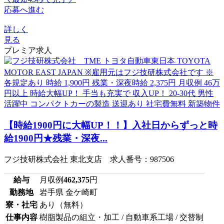
応募へ進む
詳しく
見る
プレミア求人
【時給1900円に大幅UP！！】入社日からずっと時
給1900円★残業・深夜...
フジ技研株式会社 東北支店 求人番号：987506
給与
月収例
462,375
円
勤務地
岩手県 金ケ崎町
寮・社宅
あり（無料）
仕事内容
樹脂製品の組立・加工 / 自動車系工場 / 交替制