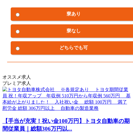
寮あり
寮なし
どちらでも可
オススメ求人
プレミア求人
【手当が充実！祝い金100万円】トヨタ自動車の期
間従業員｜総額306万円以...