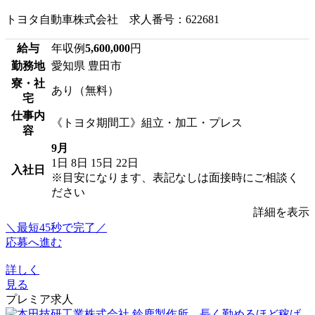
トヨタ自動車株式会社 求人番号：622681
給与
年収例
5,600,000
円
勤務地
愛知県 豊田市
寮・社
あり（無料）
宅
仕事内
《トヨタ期間工》組立・加工・プレス
容
9月
1日
8日
15日
22日
入社日
※目安になります、表記なしは面接時にご相談く
ださい
詳細を表示
＼最短45秒で完了／
応募へ進む
詳しく
見る
プレミア求人