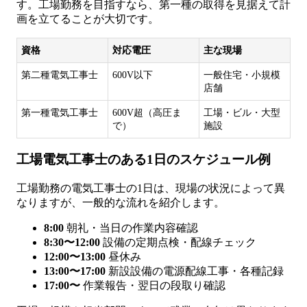
す。工場勤務を目指すなら、第一種の取得を見据えて計
画を立てることが大切です。
資格
対応電圧
主な現場
第二種電気工事士
600V以下
一般住宅・小規模
店舗
第一種電気工事士
600V超（高圧ま
工場・ビル・大型
で）
施設
工場電気工事士のある1日のスケジュール例
工場勤務の電気工事士の1日は、現場の状況によって異
なりますが、一般的な流れを紹介します。
8:00
朝礼・当日の作業内容確認
8:30〜12:00
設備の定期点検・配線チェック
12:00〜13:00
昼休み
13:00〜17:00
新設設備の電源配線工事・各種記録
17:00〜
作業報告・翌日の段取り確認