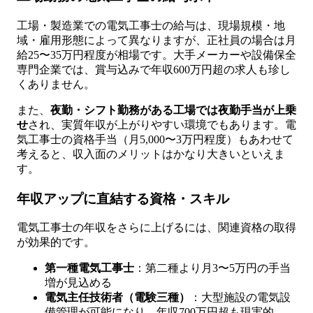
工場・製造業での電気工事士の給与は、現場規模・地
域・雇用形態によって異なりますが、正社員の場合は月
給25〜35万円程度が相場です。大手メーカーや設備保全
専門企業では、賞与込みで年収600万円超の求人も珍し
くありません。
また、
夜勤・シフト勤務がある工場では夜勤手当が上乗
せ
され、実質年収が上がりやすい環境でもあります。電
気工事士の資格手当（月5,000〜3万円程度）もあわせて
考えると、収入面のメリットはかなり大きいといえま
す。
年収アップに直結する資格・スキル
電気工事士の年収をさらに上げるには、関連資格の取得
が効果的です。
第一種電気工事士
：第二種より月3〜5万円の手当
増が見込める
電気主任技術者（電験三種）
：大型施設の電気設
備管理が可能になり、年収700万円超も現実的