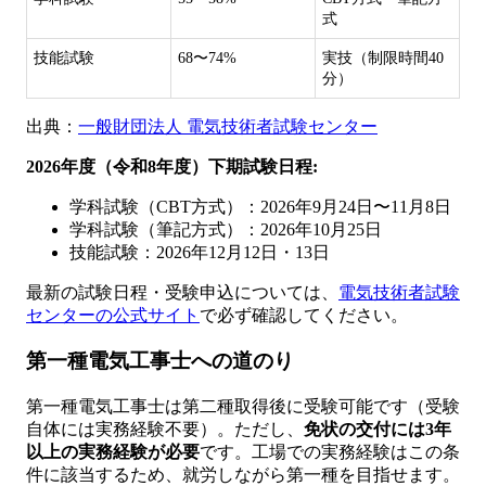
式
技能試験
68〜74%
実技（制限時間40
分）
出典：
一般財団法人 電気技術者試験センター
2026年度（令和8年度）下期試験日程:
学科試験（CBT方式）：2026年9月24日〜11月8日
学科試験（筆記方式）：2026年10月25日
技能試験：2026年12月12日・13日
最新の試験日程・受験申込については、
電気技術者試験
センターの公式サイト
で必ず確認してください。
第一種電気工事士への道のり
第一種電気工事士は第二種取得後に受験可能です（受験
自体には実務経験不要）。ただし、
免状の交付には3年
以上の実務経験が必要
です。工場での実務経験はこの条
件に該当するため、就労しながら第一種を目指せます。