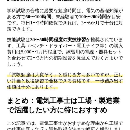
学科試験の合格に必要な勉強時間は、電気の基礎知識が
ある方で
50〜100時間
、未経験者で
100〜200時間
が目安
です。毎日1〜2時間確保できれば、3〜6か月で十分に対
策できます。
技能試験は
30〜50時間程度の実技練習
が推奨されていま
す。工具（ペンチ・ドライバー・電工ナイフ等）の購入
費用は5,000〜1万円程度で、練習用の電線・器具セット
と合わせて2〜3万円の初期投資を見込んでおくとよいで
しょう。
「試験勉強は大変そう」と感じる方も多いですが、正し
い計画と反復練習で合格できる資格です。一歩踏み出す
価値は十分にあります。
まとめ：電気工事士は工場・製造業
で活躍したい方に特におすすめ
この記事では、電気工事士がおすすめな理由から工場で
の仕事内容・年収・資格取得方法まで幅広く解説しまし