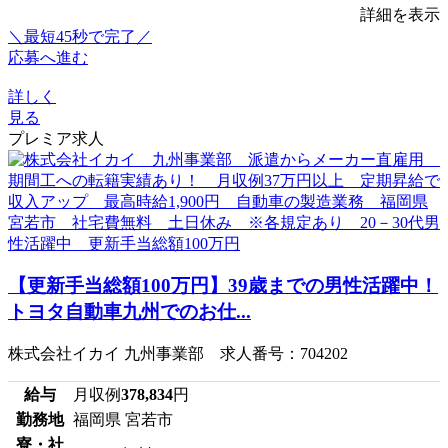
詳細を表示
＼最短45秒で完了／
応募へ進む
詳しく
見る
プレミア求人
【更新手当総額100万円】39歳までの男性活躍中！
トヨタ自動車九州でのお仕...
株式会社イカイ 九州事業部 求人番号：704202
給与
月収例
378,834
円
勤務地
福岡県 宮若市
寮・社