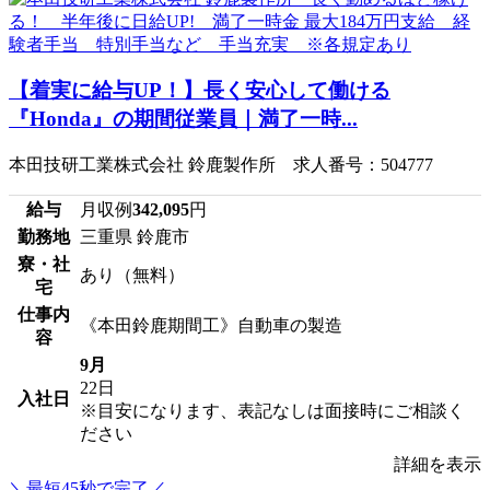
【着実に給与UP！】長く安心して働ける
『Honda』の期間従業員｜満了一時...
本田技研工業株式会社 鈴鹿製作所 求人番号：504777
給与
月収例
342,095
円
勤務地
三重県 鈴鹿市
寮・社
あり（無料）
宅
仕事内
《本田鈴鹿期間工》自動車の製造
容
9月
22日
入社日
※目安になります、表記なしは面接時にご相談く
ださい
詳細を表示
＼最短45秒で完了／