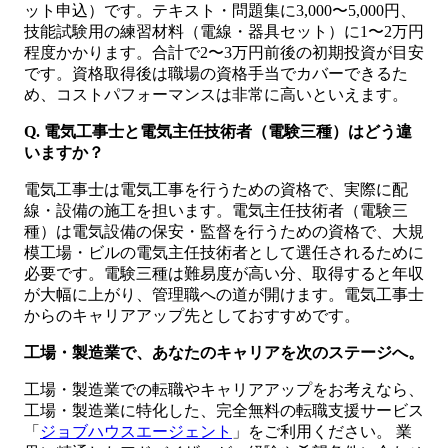
ット申込）です。テキスト・問題集に3,000〜5,000円、
技能試験用の練習材料（電線・器具セット）に1〜2万円
程度かかります。合計で2〜3万円前後の初期投資が目安
です。資格取得後は職場の資格手当でカバーできるた
め、コストパフォーマンスは非常に高いといえます。
Q. 電気工事士と電気主任技術者（電験三種）はどう違
いますか？
電気工事士は電気工事を行うための資格で、実際に配
線・設備の施工を担います。電気主任技術者（電験三
種）は電気設備の保安・監督を行うための資格で、大規
模工場・ビルの電気主任技術者として選任されるために
必要です。電験三種は難易度が高い分、取得すると年収
が大幅に上がり、管理職への道が開けます。電気工事士
からのキャリアアップ先としておすすめです。
工場・製造業で、あなたのキャリアを次のステージへ。
工場・製造業での転職やキャリアアップをお考えなら、
工場・製造業に特化した、完全無料の転職支援サービス
「
ジョブハウスエージェント
」をご利用ください。 業