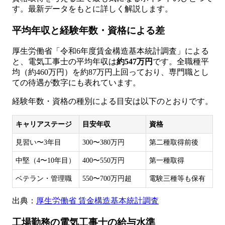
す。最新データをもとに詳しく解説します。
平均年収と経験年数・資格による差
厚生労働省「令和6年度賃金構造基本統計調査」による
と、電気工事士の平均年収は
約547万円
です。全職種平
均（約460万円）を約87万円上回っており、専門職とし
ての待遇が数字にも表れています。
経験年数・資格の種別による目安は以下のとおりです。
キャリアステージ
目安年収
資格
見習い〜3年目
300〜380万円
第二種取得前後
中堅（4〜10年目）
400〜550万円
第一種取得
ベテラン・管理職
550〜700万円超
電験三種等も保有
出典：
厚生労働省 賃金構造基本統計調査
工場勤務の電気工事士の給与水準