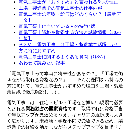
電気工事士が「おすすめ」と言われる5つの理由
工場・製造業での電気工事士の仕事内容
電気工事士の年収・給与はどのくらい？【最新デ
ータ】
電気工事士に向いている人の特徴4選
電気工事士資格を取得する方法と試験情報【2026
年版】
まとめ：電気工事士は工場・製造業で活躍したい
方に特におすすめ
電気工事士に関するよくある質問（Q&A）
あわせて読みたい記事
「電気工事士って本当に将来性があるの？」「工場で働
きながら取れる資格なの？」――そんな疑問をお持ちの
方に向けて、電気工事士がおすすめな理由を工場・製造
業目線で徹底解説します。
電気工事士は、住宅・ビル・工場など幅広い現場で必要
とされる
業務独占の国家資格
です。取得すれば資格手当
や年収アップが見込めるうえ、キャリアの選択肢も大き
く広がります。未経験・学歴不問で受験できるため、製
造業での経験を活かしながらステップアップを目指す方