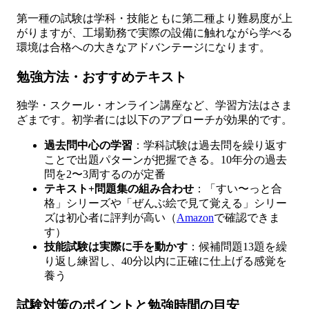
第一種の試験は学科・技能ともに第二種より難易度が上
がりますが、工場勤務で実際の設備に触れながら学べる
環境は合格への大きなアドバンテージになります。
勉強方法・おすすめテキスト
独学・スクール・オンライン講座など、学習方法はさま
ざまです。初学者には以下のアプローチが効果的です。
過去問中心の学習
：学科試験は過去問を繰り返す
ことで出題パターンが把握できる。10年分の過去
問を2〜3周するのが定番
テキスト+問題集の組み合わせ
：「すい〜っと合
格」シリーズや「ぜんぶ絵で見て覚える」シリー
ズは初心者に評判が高い（
Amazon
で確認できま
す）
技能試験は実際に手を動かす
：候補問題13題を繰
り返し練習し、40分以内に正確に仕上げる感覚を
養う
試験対策のポイントと勉強時間の目安