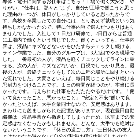
導体・電子に関するお仕事はこちら「工場で働く大変さ、や
りがい」”仕事は、黙々と”まず、自分が工場で働こうと思っ
た理由の一つが、休日がしっかりしていると思ったからで
す。高校を卒業したての自分には、とりあえず就職という気
持ちしかなかったので、特に仕事内容で選んだつもりはあり
ませんでした。入社して１日だけ研修で、2日目からは普通
に工場内で働くという感じでした。働くといっても、仕事内
容は、液晶にキズなどないかをひたすらチェックし続ける、
ライン作業でした。自分のグループは、3人1組でやる現場で
した。一番最初の人が、液晶を軽くチェックしてラインに乗
せる。次の人が、キズなどないか、目視でしっかり見る。最
後の人が、最終チェックをして次の工程の場所に回すといっ
た流れでした。大変さといえば、毎日同じことをやり続ける
忍耐力をつけることです。１日の時間が経つのが、本当に長
かったです。与えられた仕事をただただやるだけです。「働
いて良かったこと、悪かったこと」 ”安定と不安”働いて良
かったといえば、大手企業同士なので、安定感はあります。
まわりにも羨ましがられた記憶がありますが、現在豊田自動
織機は、液晶事業から撤退してしまったため、以前までの安
定感はなくなったかもしれません。どんな、大手でも絶対は
ないということです。「休日の過ごし方」”土日休みの友人
とはなかなか遊べない”自分の現場は4勤2休制でしたので、