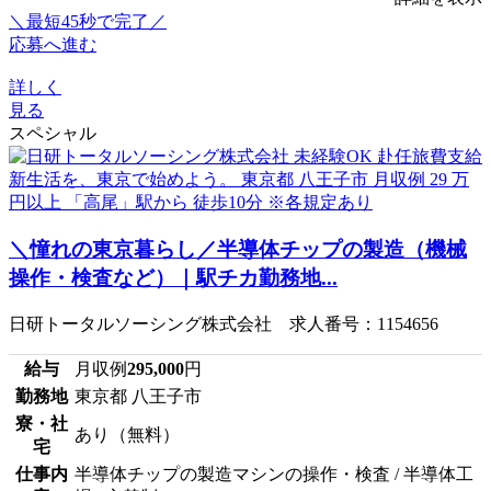
＼最短45秒で完了／
応募へ進む
詳しく
見る
スペシャル
＼憧れの東京暮らし／半導体チップの製造（機械
操作・検査など）｜駅チカ勤務地...
日研トータルソーシング株式会社 求人番号：1154656
給与
月収例
295,000
円
勤務地
東京都 八王子市
寮・社
あり（無料）
宅
仕事内
半導体チップの製造マシンの操作・検査 / 半導体工