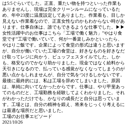
は5:5ぐらいでした。正直、重たい物を持つといった作業も
ありませんし、現場は完全クリーンルームになっているた
め、年中23度に温度設定してありました。作業着も、目しか
見えない作業着なので、正直女性なのかもわからない時があ
ります。仕事自体は、誰でもできるような仕事でした。▶▶
女性活躍中のお仕事はこちら「工場で働く魅力」”やはり食
堂です”工場で働いていて、何が一番楽しみかといったら、
やはりご飯です。企業によって食堂の形式は違うと思います
が、自分が働いていた工場の食堂は、好きなものを好きなだ
け取ってレジに向かう、ビュッフェスタイルでした。しか
も、格安なのでかなり助かりました。現金ではなく給料から
天引きになるので、払っている感覚がなくなってしまうのが
悪い点かもしれませんが、自分で気をつけるしかないです。
最後に最終的には、私は工場を辞めてしまいました。原因
は、単純に向いてなかったからです。仕事は、やり甲斐あっ
てのものだと、工場勤務を経験してよくわかりました。それ
がわかっただけでも、かなりの成長だと自分は思っていま
す。工場とは、自分の精神を鍛え、将来をじっくり考えるに
は最適な場所だと思いました。
工場のお仕事エピソード
2021/10/26