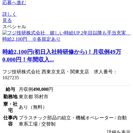
応募へ進む
詳しく
見る
スペシャル
時給2,100円(初日入社時研修から)！月収例49万
0,000円！年間収入...
フジ技研株式会社 西東京支店・関東支店 求人番号：
1027235
給与
月収例
490,000
円
勤務地
東京都 羽村市
寮・社
あり（無料）
宅
仕事内
プラスチック部品の組立・機械オペレーター / 自動
容
車系工場 / 交替制
詳細を表示