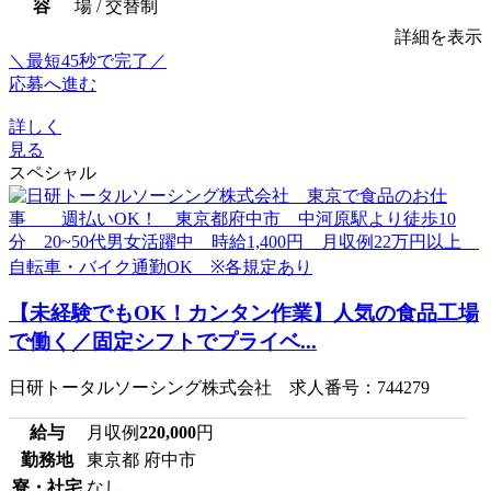
容
場 / 交替制
詳細を表示
＼最短45秒で完了／
応募へ進む
詳しく
見る
スペシャル
【未経験でもOK！カンタン作業】人気の食品工場
で働く／固定シフトでプライベ...
日研トータルソーシング株式会社 求人番号：744279
給与
月収例
220,000
円
勤務地
東京都 府中市
寮・社宅
なし