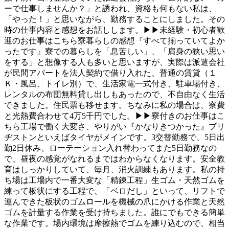
ーで仕事しませんか？」と誘われ、資格も何もない私は、
「やった！」と思いながら、勤務することにしました。その
時の仕事内容と感想をお話しします。▶▶未経験・初心者歓
迎のお仕事はこちら寮暮らしの感想『すべて揃っていてよか
ったです』寮での暮らしを「息苦しい」、「肩身の狭い思い
をする」と想像する人も多いと思いますが、実際は派遣会社
が民間アパートを法人契約で借り入れた、普通の賃貸（１
Ｋ・風呂、トイレ別）で、生活家電一式付き、駐車場付き、
レンタルの布団無料貸し出しもあったので、不自由なく生活
できました。住民票も移せます。ちなみに私の場合は、寮費
と光熱費合わせて4万5千円でした。▶▶寮付きのお仕事はこ
ちら工場で働く大変さ、やりがい『かなりきつかった』ブリ
ヂストンといえばタイヤがメインです。3交替勤務で、5日出
勤2日休み、ローテーション入れ替わってまた5日勤務なの
で、昼夜の感覚がなれるまではわからなくなります。安全教
育はしっかりしていて、毎月、消火訓練もあります。私の持
ち場は工場内で一番大変な「精錬工程」生ゴム・天然ゴムを
練って板状にする工程で、「ベロだし」といって、リフトで
運んできた板状のゴムロールを機械の爪にかける作業と天然
ゴムを計量する作業を受け持ちました。誰にでもできる簡単
な作業です。場内環境は摩擦熱でゴムを練り込むので、相当