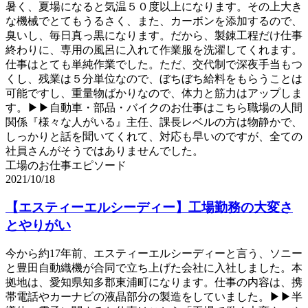
暑く、夏場になると気温５０度以上になります。その上大き
な機械でとてもうるさく、また、カーボンを添加するので、
臭いし、毎日真っ黒になります。だから、製錬工程だけ仕事
終わりに、専用の風呂に入れて作業服を洗濯してくれます。
仕事はとても単純作業でした。ただ、交代制で深夜手当もつ
くし、残業は５分単位なので、ぼちぼち給料をもらうことは
可能ですし、重量物ばかりなので、体力と筋力はアップしま
す。▶▶自動車・部品・バイクのお仕事はこちら職場の人間
関係『様々な人がいる』主任、課長レベルの方は物静かで、
しっかりと話を聞いてくれて、対応も早いのですが、全ての
社員さんがそうではありませんでした。
工場のお仕事エピソード
2021/10/18
【エスティーエルシーディー】工場勤務の大変さ
とやりがい
今から約17年前、エスティーエルシーディーと言う、ソニー
と豊田自動織機が合同で立ち上げた会社に入社しました。本
拠地は、愛知県知多郡東浦町になります。仕事の内容は、携
帯電話やカーナビの液晶部分の製造をしていました。▶▶半