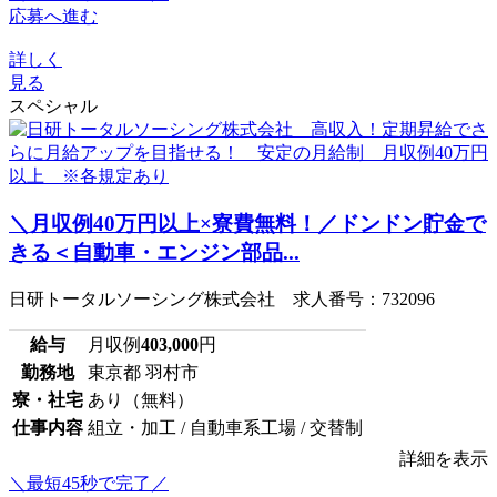
応募へ進む
詳しく
見る
スペシャル
＼月収例40万円以上×寮費無料！／ドンドン貯金で
きる＜自動車・エンジン部品...
日研トータルソーシング株式会社 求人番号：732096
給与
月収例
403,000
円
勤務地
東京都 羽村市
寮・社宅
あり（無料）
仕事内容
組立・加工 / 自動車系工場 / 交替制
詳細を表示
＼最短45秒で完了／