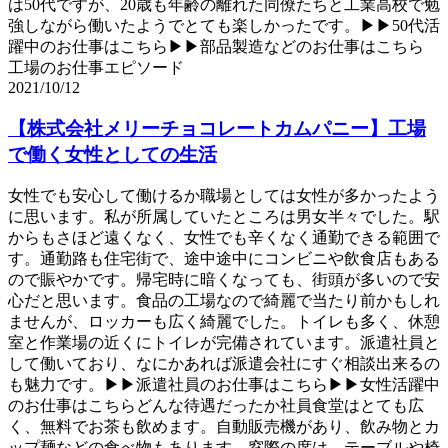
は50代ですが、20歳も年齢の離れた同僚たちと工業高校で勉
強しながら働いたようでとても楽しかったです。▶▶50代活
躍中のお仕事はこちら▶▶部品製造などのお仕事はこちら
工場のお仕事エピソード
2021/10/12
【株式会社メリーチョコレートカムパニー】工場
で働く女性としての生活
女性でも安心して働けるか職場としては女性が多かったよう
に思います。私が所属していたところは男女半々でした。駅
からもさほど遠くなく、女性でも辛くなく通勤できる範囲で
す。通勤路も住宅街で、途中途中にコンビニや飲食店もある
ので賑やかです。帰宅時に暗くなっても、街頭が多いので安
心だと思います。食品の工場なので綺麗で当たり前かもしれ
ませんが、ロッカーも広く綺麗でした。トイレも多く、休憩
室と作業場の近くにトイレが完備されています。派遣社員と
して働いており、なにかあれば派遣会社にすぐ相談出来るの
も魅力です。▶▶派遣社員のお仕事はこちら▶▶女性活躍中
のお仕事はこちらどんな待遇だったか社員食堂はとても広
く、無料でお茶も飲めます。自動販売機があり、飲み物とカ
ップ麺などの食べ物もあります。窓際の席は、テーブルや椅