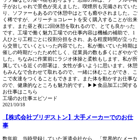
子がおしゃれで景色が見えました。喫煙所も完備されていた
り、ソファーもあるので休憩中はとても癒やされました。ご
く稀ですが、メリーチョコレートを安く購入することが出来
ます。また昼と夜に2回休憩を取れるので、とても良かった
です。工場で働く魅力工場での仕事内容は機械の補助で、1
人ひとり工程ごとに役割分担をされ、ある程度時間が立った
ら交替していくといった内容でした。私が働いていた時期は
催しの時期だったため忙しく、従業員の数も多くにぎやかで
した。ちなみに作業前にラジオ体操と柔軟もします。私が所
属している近くの部署は、女性が多いように思います。休憩
もみんなで合わせて取れるので、一緒に休むことができ、こ
こで友達をつくることもできます。また体を動かすお仕事な
ので、健康的なところも魅力的です。▶▶食品加工に関する
お仕事はこちら
工場のお仕事エピソード
2021/10/18
【株式会社ブリヂストン】大手メーカーでのお仕
事
数年前、当時登録していた派遣会社から、「世界的なメーカ