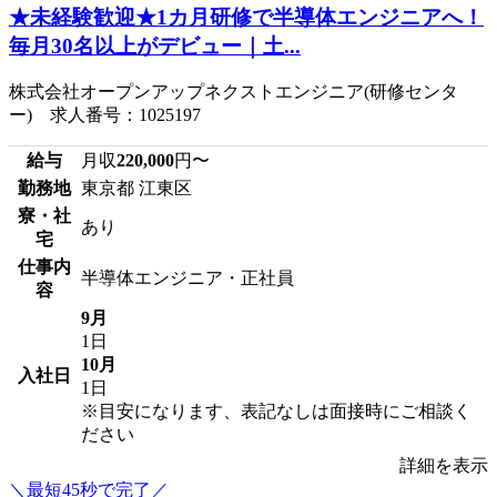
★未経験歓迎★1カ月研修で半導体エンジニアへ！
毎月30名以上がデビュー｜土...
株式会社オープンアップネクストエンジニア(研修センタ
ー) 求人番号：1025197
給与
月収
220,000
円〜
勤務地
東京都 江東区
寮・社
あり
宅
仕事内
半導体エンジニア・正社員
容
9月
1日
10月
入社日
1日
※目安になります、表記なしは面接時にご相談く
ださい
詳細を表示
＼最短45秒で完了／