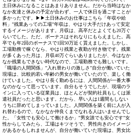
土日休みになることはあまりありません。だから当時はなか
なか友達と休みの予定が合わず、一人で休日を過ごすことが
多かったです。▶▶土日休みのお仕事はこちら「年収や給
料」”残業あっての工場”年収は、やはり大手だけあって安定
するイメージがあります。月収は、高卒だとよくても20万ぐ
らいでした。ただ、ボーナスはそれなりにもらえました。高
卒でも年2回のボーナスで1回50万近く貰えました。しかし、
工場勤務で稼ぐなら、やはり残業と夜勤が付き物です。残業
が多くあった月は、月収40万ぐらいありましたが、今はなか
なか残業もできない時代なので、工場勤務でも難しいです。
「職場の人間関係」”入れ替わりの激しさ”自分が働いていた
現場は、比較的若い年齢の男女が働いていたので、楽しく働
けていました。やはり長く勤めるには、人間関係が一番大事
なのかなって思っています。自分もそうでしたが、現場のラ
インに入っている従業員は、ほとんどが契約社員もしくは派
遣社員だったと思います。だから、早い人は1週間もしない
うちに辞めてしまっていました。人間関係を築く前に人が入
れ替わるので、なかなか仲良くまでなれる人はいませんでし
た。「女性でも安心して働けるか」”男女誰でも安心です”女
性からしてみたら、工場はキツそうで、男性向きのイメージ
があるかもしれませんが、自分が働いていた現場は、男女比