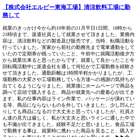
【株式会社エルビー東海工場】清涼飲料工場に勤
務して
就業のきっかけ今から約10年前の11月平日1日間、18時から
21時頃まで、派遣社員として就業させて頂きました。業務内
容は、清涼飲料などの製造及び販売です。当時、転職活動を
行っていました。実家から前社の勤務先まで電車通勤をして
いたので定期券が残っていたこと、午前中に就職活動後夕方
から就業出来ると思ったからです。就業して良かったこと今
回転職活動中に派遣会社を通して何社かで工場勤務を経験さ
せて頂きました。通勤距離は1時間半程かかりましたが、工
場勤務の大変さや工場勤務している方達への感謝の気持ちが
出てくるようになりました。就業後にホームページで商品を
調べて店頭で購入すると、商品や就業先への愛着心が出てき
ます。私の仕事内容はライン作業で、パッケージが潰れてい
る等、商品にならないものを外していきました。少し凹んだ
りしても商品になるので大丈夫と思っていましたが、社員さ
ん達の見方は厳しく、私が大丈夫と思いラインに通した中で
も不備が出てきました。経験不足だと思いました。食品工場
で勤務する事は、就業時に携わった商品を見ること、購入す