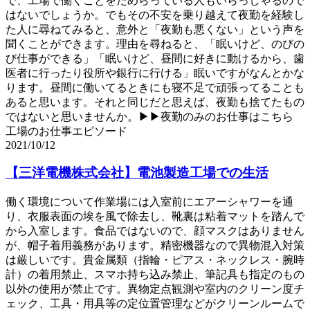
で、工場で働くことをためらっている人もいらっしゃるので
はないでしょうか。でもその不安を乗り越えて夜勤を経験し
た人に尋ねてみると、意外と「夜勤も悪くない」という声を
聞くことができます。理由を尋ねると、「眠いけど、のびの
び仕事ができる」「眠いけど、昼間に好きに動けるから、歯
医者に行ったり役所や銀行に行ける」眠いですがなんとかな
ります。昼間に働いてるときにも寝不足で頑張ってることも
あると思います。それと同じだと思えば、夜勤も捨てたもの
ではないと思いませんか。▶▶夜勤のみのお仕事はこちら
工場のお仕事エピソード
2021/10/12
【三洋電機株式会社】電池製造工場での生活
働く環境について作業場には入室前にエアーシャワーを通
り、衣服表面の埃を風で除去し、靴裏は粘着マットを踏んで
から入室します。食品ではないので、顔マスクはありません
が、帽子着用義務があります。精密機器なので異物混入対策
は厳しいです。貴金属類（指輪・ピアス・ネックレス・腕時
計）の着用禁止、スマホ持ち込み禁止、筆記具も指定のもの
以外の使用が禁止です。異物定点観測や室内のクリーン度チ
ェック、工具・用具等の定位置管理などがクリーンルームで