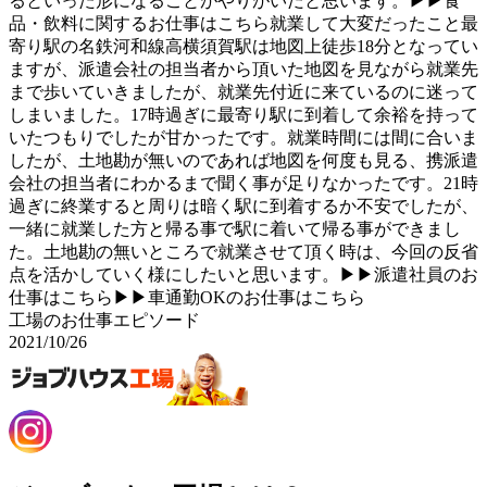
るといった形になることがやりがいだと思います。▶▶食
品・飲料に関するお仕事はこちら就業して大変だったこと最
寄り駅の名鉄河和線高横須賀駅は地図上徒歩18分となってい
ますが、派遣会社の担当者から頂いた地図を見ながら就業先
まで歩いていきましたが、就業先付近に来ているのに迷って
しまいました。17時過ぎに最寄り駅に到着して余裕を持って
いたつもりでしたが甘かったです。就業時間には間に合いま
したが、土地勘が無いのであれば地図を何度も見る、携派遣
会社の担当者にわかるまで聞く事が足りなかったです。21時
過ぎに終業すると周りは暗く駅に到着するか不安でしたが、
一緒に就業した方と帰る事で駅に着いて帰る事ができまし
た。土地勘の無いところで就業させて頂く時は、今回の反省
点を活かしていく様にしたいと思います。▶▶派遣社員のお
仕事はこちら▶▶車通勤OKのお仕事はこちら
工場のお仕事エピソード
2021/10/26