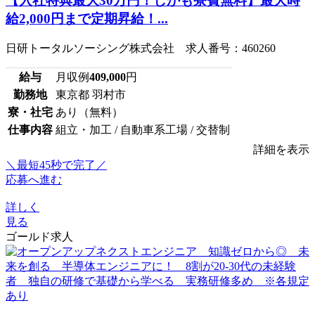
【入社特典最大30万円！しかも寮費無料】最大時
給2,000円まで定期昇給！...
日研トータルソーシング株式会社 求人番号：460260
給与
月収例
409,000
円
勤務地
東京都 羽村市
寮・社宅
あり（無料）
仕事内容
組立・加工 / 自動車系工場 / 交替制
詳細を表示
＼最短45秒で完了／
応募へ進む
詳しく
見る
ゴールド求人