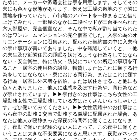
ために、メーカーや派遣会社は寮を用意します。そしてその
寮にも色々な形態があります。例えば工場の敷地のすぐ隣に
団地を作っていたり、市街地のアパートを一棟まるごと借り
上げてみたり、一部屋のなかに二段ベッドが三台並べられた
六人部屋や、完全個室など。そんな中で私が割り当てられた
のはワンルームマンションの完全個室でした。入寮の為のオ
リエンテーションに召集され、配られた契約書の中に入寮時
の禁止事項が書いてありました。中を確認していくと、・他
の寮生及び近隣住民の睡眠を妨げるような行為をしてはなら
ない・安全衛生、特に防火・防災についての所定の事項を守
ること・居室の使用権の譲渡、転貸しまたはこれに類する行
為をしてはならない・寮における商行為、またはこれに類す
る行為・居室に外来者を宿泊、または居住させること他にも
色々とありました。他人に迷惑を及ぼす行為や、商行為など
が禁止されています。▶▶寮付きのお仕事はこちら女性の工
場勤務女性で工場勤務している方はたくさんいらっしゃいま
す。ぜひ働いてみてください。▶▶女性活躍中のお仕事はこ
ちら夜中の勤務２交替で勤務する職場に配属された場合、あ
なたは他人が寝静まった深夜の時間帯に働くことになりま
す。夜勤で働いた経験のない人にとって、この夜中に働くと
いうことは大きな不安要素になると思います。夜勤がネック