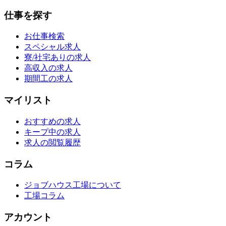
仕事を探す
お仕事検索
スペシャル求人
寮/社宅ありの求人
高収入の求人
期間工の求人
マイリスト
おすすめの求人
キープ中の求人
求人の閲覧履歴
コラム
ジョブハウス工場について
工場コラム
アカウント