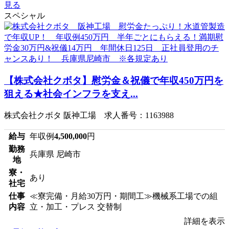
見る
スペシャル
【株式会社クボタ】慰労金＆祝儀で年収450万円を
狙える★社会インフラを支え...
株式会社クボタ 阪神工場 求人番号：1163988
給与
年収例
4,500,000
円
勤務
兵庫県 尼崎市
地
寮・
あり
社宅
仕事
≪寮完備・月給30万円・期間工≫機械系工場での組
内容
立・加工・プレス 交替制
詳細を表示