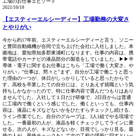
工場のお仕事エピソード
2021/10/18
【エスティーエルシーディー】工場勤務の大変さ
とやりがい
今から約17年前、エスティーエルシーディーと言う、ソニー
と豊田自動織機が合同で立ち上げた会社に入社しました。本
拠地は、愛知県知多郡東浦町になります。仕事の内容は、携
帯電話やカーナビの液晶部分の製造をしていました。▶▶半
導体・電子に関するお仕事はこちら「工場で働く大変さ、や
りがい」”仕事は、黙々と”まず、自分が工場で働こうと思っ
た理由の一つが、休日がしっかりしていると思ったからで
す。高校を卒業したての自分には、とりあえず就職という気
持ちしかなかったので、特に仕事内容で選んだつもりはあり
ませんでした。入社して１日だけ研修で、2日目からは普通
に工場内で働くという感じでした。働くといっても、仕事内
容は、液晶にキズなどないかをひたすらチェックし続ける、
ライン作業でした。自分のグループは、3人1組でやる現場で
した。一番最初の人が、液晶を軽くチェックしてラインに乗
せる。次の人が、キズなどないか、目視でしっかり見る。最
後の人が、最終チェックをして次の工程の場所に回すといっ