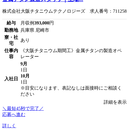
株式会社大阪チタニウムテクノロジーズ 求人番号：711258
給与
月収例
393,000
円
勤務地
兵庫県 尼崎市
寮・社
あり
宅
仕事内
《大阪チタニウム期間工》金属チタンの製造オペ
容
レーター
9月
1日
10月
入社日
1日
※目安になります、表記なしは面接時にご相談く
ださい
詳細を表示
＼最短45秒で完了／
応募へ進む
詳しく