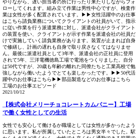
やりながら、遅い担当者の所に行ったり来たりしながらフォ
ローしてくれます。組み立て作業は男性中心ですが、検査作
業は女性が多く配置されています。▶▶女性活躍中のお仕事
はこちら請負業務についてクライアントの社員がいて、指示
に従い作業を行う派遣業務に対し、派遣会社がクライアント
の装置を使い、クライアントが示す作業を派遣会社の社員だ
けで実施していく請負業務があります。装置が止まれば自身
で修繕し、計画の遅れも自身で取り戻さなくてはなりませ
ん。最後に派遣社員として3年半、派遣会社の正社員に登用
されて5年、三洋電機徳島工場で電池をつくりました。自分
は50代ですが、20歳も年齢の離れた同僚たちと工業高校で勉
強しながら働いたようでとても楽しかったです。▶▶50代活
躍中のお仕事はこちら▶▶部品製造などのお仕事はこちら
工場のお仕事エピソード
2021/10/12
【株式会社メリーチョコレートカムパニー】工場
で働く女性としての生活
女性でも安心して働けるか職場としては女性が多かったよう
に思います。私が所属していたところは男女半々でした。駅