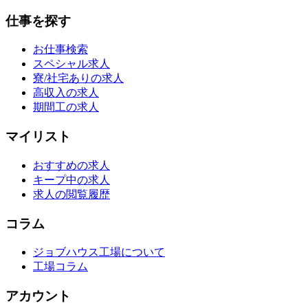
仕事を探す
お仕事検索
スペシャル求人
寮/社宅ありの求人
高収入の求人
期間工の求人
マイリスト
おすすめの求人
キープ中の求人
求人の閲覧履歴
コラム
ジョブハウス工場について
工場コラム
アカウント