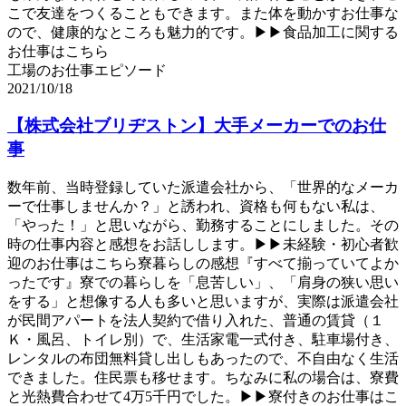
こで友達をつくることもできます。また体を動かすお仕事な
ので、健康的なところも魅力的です。▶▶食品加工に関する
お仕事はこちら
工場のお仕事エピソード
2021/10/18
【株式会社ブリヂストン】大手メーカーでのお仕
事
数年前、当時登録していた派遣会社から、「世界的なメーカ
ーで仕事しませんか？」と誘われ、資格も何もない私は、
「やった！」と思いながら、勤務することにしました。その
時の仕事内容と感想をお話しします。▶▶未経験・初心者歓
迎のお仕事はこちら寮暮らしの感想『すべて揃っていてよか
ったです』寮での暮らしを「息苦しい」、「肩身の狭い思い
をする」と想像する人も多いと思いますが、実際は派遣会社
が民間アパートを法人契約で借り入れた、普通の賃貸（１
Ｋ・風呂、トイレ別）で、生活家電一式付き、駐車場付き、
レンタルの布団無料貸し出しもあったので、不自由なく生活
できました。住民票も移せます。ちなみに私の場合は、寮費
と光熱費合わせて4万5千円でした。▶▶寮付きのお仕事はこ