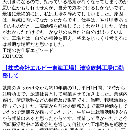
天引きになるので、払っている感覚がなくなってしまうのが
悪い点かもしれませんが、自分で気をつけるしかないです。
最後に最終的には、私は工場を辞めてしまいました。原因
は、単純に向いてなかったからです。仕事は、やり甲斐あっ
てのものだと、工場勤務を経験してよくわかりました。それ
がわかっただけでも、かなりの成長だと自分は思っていま
す。工場とは、自分の精神を鍛え、将来をじっくり考えるに
は最適な場所だと思いました。
工場のお仕事エピソード
2021/10/26
【株式会社エルビー東海工場】清涼飲料工場に勤
務して
就業のきっかけ今から約10年前の11月平日1日間、18時から
21時頃まで、派遣社員として就業させて頂きました。業務内
容は、清涼飲料などの製造及び販売です。当時、転職活動を
行っていました。実家から前社の勤務先まで電車通勤をして
いたので定期券が残っていたこと、午前中に就職活動後夕方
から就業出来ると思ったからです。就業して良かったこと今
回転職活動中に派遣会社を通して何社かで工場勤務を経験さ