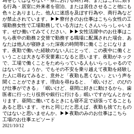
為をしてはならない・寮における商行為、またはこれに類す
る行為・居室に外来者を宿泊、または居住させること他にも
色々とありました。他人に迷惑を及ぼす行為や、商行為など
が禁止されています。▶▶寮付きのお仕事はこちら女性の工
場勤務女性で工場勤務している方はたくさんいらっしゃいま
す。ぜひ働いてみてください。▶▶女性活躍中のお仕事はこ
ちら夜中の勤務２交替で勤務する職場に配属された場合、あ
なたは他人が寝静まった深夜の時間帯に働くことになりま
す。夜勤で働いた経験のない人にとって、この夜中に働くと
いうことは大きな不安要素になると思います。夜勤がネック
で、工場で働くことをためらっている人もいらっしゃるので
はないでしょうか。でもその不安を乗り越えて夜勤を経験し
た人に尋ねてみると、意外と「夜勤も悪くない」という声を
聞くことができます。理由を尋ねると、「眠いけど、のびの
び仕事ができる」「眠いけど、昼間に好きに動けるから、歯
医者に行ったり役所や銀行に行ける」眠いですがなんとかな
ります。昼間に働いてるときにも寝不足で頑張ってることも
あると思います。それと同じだと思えば、夜勤も捨てたもの
ではないと思いませんか。▶▶夜勤のみのお仕事はこちら
工場のお仕事エピソード
2021/10/12