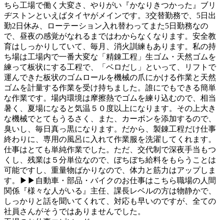
ちら工場で働く大変さ、やりがい『かなりきつかった』ブリ
ヂストンといえばタイヤがメインです。3交替勤務で、5日出
勤2日休み、ローテーション入れ替わってまた5日勤務なの
で、昼夜の感覚がなれるまではわからなくなります。安全教
育はしっかりしていて、毎月、消火訓練もあります。私の持
ち場は工場内で一番大変な「精錬工程」生ゴム・天然ゴムを
練って板状にする工程で、「ベロだし」といって、リフトで
運んできた板状のゴムロールを機械の爪にかける作業と天然
ゴムを計量する作業を受け持ちました。誰にでもできる簡単
な作業です。場内環境は摩擦熱でゴムを練り込むので、相当
暑く、夏場になると気温５０度以上になります。その上大き
な機械でとてもうるさく、また、カーボンを添加するので、
臭いし、毎日真っ黒になります。だから、製錬工程だけ仕事
終わりに、専用の風呂に入れて作業服を洗濯してくれます。
仕事はとても単純作業でした。ただ、交代制で深夜手当もつ
くし、残業は５分単位なので、ぼちぼち給料をもらうことは
可能ですし、重量物ばかりなので、体力と筋力はアップしま
す。▶▶自動車・部品・バイクのお仕事はこちら職場の人間
関係『様々な人がいる』主任、課長レベルの方は物静かで、
しっかりと話を聞いてくれて、対応も早いのですが、全ての
社員さんがそうではありませんでした。