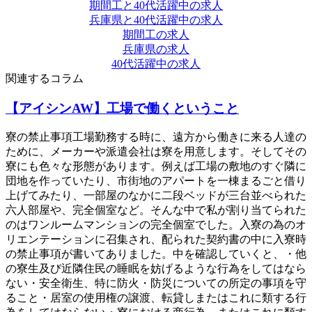
期間工と40代活躍中の求人
兵庫県と40代活躍中の求人
期間工の求人
兵庫県の求人
40代活躍中の求人
関連するコラム
【アイシンAW】工場で働くということ
寮の禁止事項工場勤務する時に、遠方から働きに来る人達の
ために、メーカーや派遣会社は寮を用意します。そしてその
寮にも色々な形態があります。例えば工場の敷地のすぐ隣に
団地を作っていたり、市街地のアパートを一棟まるごと借り
上げてみたり、一部屋のなかに二段ベッドが三台並べられた
六人部屋や、完全個室など。そんな中で私が割り当てられた
のはワンルームマンションの完全個室でした。入寮の為のオ
リエンテーションに召集され、配られた契約書の中に入寮時
の禁止事項が書いてありました。中を確認していくと、・他
の寮生及び近隣住民の睡眠を妨げるような行為をしてはなら
ない・安全衛生、特に防火・防災についての所定の事項を守
ること・居室の使用権の譲渡、転貸しまたはこれに類する行