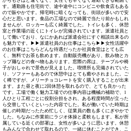
からもさほど遠くなく、女性でも辛くなく通勤できる範囲で
す。通勤路も住宅街で、途中途中にコンビニや飲食店もある
ので賑やかです。帰宅時に暗くなっても、街頭が多いので安
心だと思います。食品の工場なので綺麗で当たり前かもしれ
ませんが、ロッカーも広く綺麗でした。トイレも多く、休憩
室と作業場の近くにトイレが完備されています。派遣社員と
して働いており、なにかあれば派遣会社にすぐ相談出来るの
も魅力です。▶▶派遣社員のお仕事はこちら▶▶女性活躍中
のお仕事はこちらどんな待遇だったか社員食堂はとても広
く、無料でお茶も飲めます。自動販売機があり、飲み物とカ
ップ麺などの食べ物もあります。窓際の席は、テーブルや椅
子がおしゃれで景色が見えました。喫煙所も完備されていた
り、ソファーもあるので休憩中はとても癒やされました。ご
く稀ですが、メリーチョコレートを安く購入することが出来
ます。また昼と夜に2回休憩を取れるので、とても良かった
です。工場で働く魅力工場での仕事内容は機械の補助で、1
人ひとり工程ごとに役割分担をされ、ある程度時間が立った
ら交替していくといった内容でした。私が働いていた時期は
催しの時期だったため忙しく、従業員の数も多くにぎやかで
した。ちなみに作業前にラジオ体操と柔軟もします。私が所
属している近くの部署は、女性が多いように思います。休憩
もみんなで合わせて取れるので、一緒に休むことができ、こ