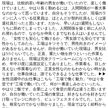
現場は、比較的若い年齢の男女が働いていたので、楽しく働
けていました。やはり長く勤めるには、人間関係が一番大事
なのかなって思っています。自分もそうでしたが、現場のラ
インに入っている従業員は、ほとんどが契約社員もしくは派
遣社員だったと思います。だから、早い人は1週間もしない
うちに辞めてしまっていました。人間関係を築く前に人が入
れ替わるので、なかなか仲良くまでなれる人はいませんでし
た。「女性でも安心して働けるか」”男女誰でも安心です”女
性からしてみたら、工場はキツそうで、男性向きのイメージ
があるかもしれませんが、自分が働いていた現場は、男女比
は5:5ぐらいでした。正直、重たい物を持つといった作業も
ありませんし、現場は完全クリーンルームになっているた
め、年中23度に温度設定してありました。作業着も、目しか
見えない作業着なので、正直女性なのかもわからない時があ
ります。仕事自体は、誰でもできるような仕事でした。▶▶
女性活躍中のお仕事はこちら「工場で働く魅力」”やはり食
堂です”工場で働いていて、何が一番楽しみかといったら、
やはりご飯です。企業によって食堂の形式は違うと思います
が、自分が働いていた工場の食堂は、好きなものを好きなだ
け取ってレジに向かう、ビュッフェスタイルでした。しか
も、格安なのでかなり助かりました。現金ではなく給料から