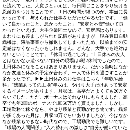
た流れでした。大変さといえば、毎日同じことをやり続ける
忍耐力をつけることです。１日の時間が経つのが、本当に長
かったです。与えられた仕事をただただやるだけです。「働
いて良かったこと、悪かったこと」 ”安定と不安”働いて良
かったといえば、大手企業同士なので、安定感はあります。
まわりにも羨ましがられた記憶がありますが、現在豊田自動
織機は、液晶事業から撤退してしまったため、以前までの安
定感はなくなったかもしれません。どんな、大手でも絶対は
ないということです。「休日の過ごし方」”土日休みの友人
とはなかなか遊べない”自分の現場は4勤2休制でしたので、
土日休みになることはあまりありません。だから当時はなか
なか友達と休みの予定が合わず、一人で休日を過ごすことが
多かったです。▶▶土日休みのお仕事はこちら「年収や給
料」”残業あっての工場”年収は、やはり大手だけあって安定
するイメージがあります。月収は、高卒だとよくても20万ぐ
らいでした。ただ、ボーナスはそれなりにもらえました。高
卒でも年2回のボーナスで1回50万近く貰えました。しかし、
工場勤務で稼ぐなら、やはり残業と夜勤が付き物です。残業
が多くあった月は、月収40万ぐらいありましたが、今はなか
なか残業もできない時代なので、工場勤務でも難しいです。
「職場の人間関係」”入れ替わりの激しさ”自分が働いていた