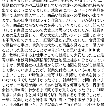
せて頂きました。通勤距離は1時間半程かかりましたが、工
場勤務の大変さや工場勤務している方達への感謝の気持ちが
出てくるようになりました。就業後にホームページで商品を
調べて店頭で購入すると、商品や就業先への愛着心が出てき
ます。私の仕事内容はライン作業で、パッケージが潰れてい
る等、商品にならないものを外していきました。少し凹んだ
りしても商品になるので大丈夫と思っていましたが、社員さ
ん達の見方は厳しく、私が大丈夫と思いラインに通した中で
も不備が出てきました。経験不足だと思いました。食品工場
で勤務する事は、就業時に携わった商品を見ること、購入す
るといった形になることがやりがいだと思います。▶▶食
品・飲料に関するお仕事はこちら就業して大変だったこと最
寄り駅の名鉄河和線高横須賀駅は地図上徒歩18分となってい
ますが、派遣会社の担当者から頂いた地図を見ながら就業先
まで歩いていきましたが、就業先付近に来ているのに迷って
しまいました。17時過ぎに最寄り駅に到着して余裕を持って
いたつもりでしたが甘かったです。就業時間には間に合いま
したが、土地勘が無いのであれば地図を何度も見る、携派遣
会社の担当者にわかるまで聞く事が足りなかったです。21時
過ぎに終業すると周りは暗く駅に到着するか不安でしたが、
一緒に就業した方と帰る事で駅に着いて帰る事ができまし
た。土地勘の無いところで就業させて頂く時は、今回の反省