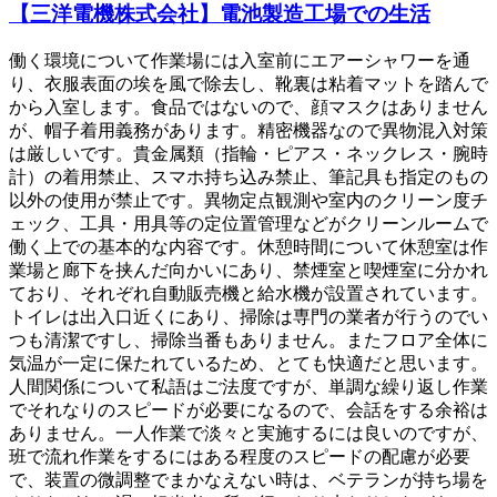
【三洋電機株式会社】電池製造工場での生活
働く環境について作業場には入室前にエアーシャワーを通
り、衣服表面の埃を風で除去し、靴裏は粘着マットを踏んで
から入室します。食品ではないので、顔マスクはありません
が、帽子着用義務があります。精密機器なので異物混入対策
は厳しいです。貴金属類（指輪・ピアス・ネックレス・腕時
計）の着用禁止、スマホ持ち込み禁止、筆記具も指定のもの
以外の使用が禁止です。異物定点観測や室内のクリーン度チ
ェック、工具・用具等の定位置管理などがクリーンルームで
働く上での基本的な内容です。休憩時間について休憩室は作
業場と廊下を挟んだ向かいにあり、禁煙室と喫煙室に分かれ
ており、それぞれ自動販売機と給水機が設置されています。
トイレは出入口近くにあり、掃除は専門の業者が行うのでい
つも清潔ですし、掃除当番もありません。またフロア全体に
気温が一定に保たれているため、とても快適だと思います。
人間関係について私語はご法度ですが、単調な繰り返し作業
でそれなりのスピードが必要になるので、会話をする余裕は
ありません。一人作業で淡々と実施するには良いのですが、
班で流れ作業をするにはある程度のスピードの配慮が必要
で、装置の微調整でまかなえない時は、ベテランが持ち場を