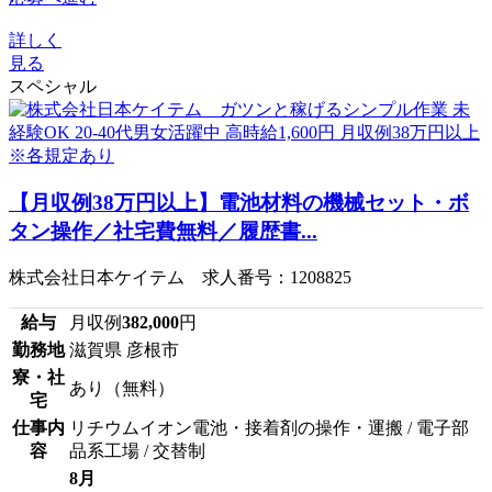
詳しく
見る
スペシャル
【月収例38万円以上】電池材料の機械セット・ボ
タン操作／社宅費無料／履歴書...
株式会社日本ケイテム 求人番号：1208825
給与
月収例
382,000
円
勤務地
滋賀県 彦根市
寮・社
あり（無料）
宅
仕事内
リチウムイオン電池・接着剤の操作・運搬 / 電子部
容
品系工場 / 交替制
8月