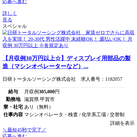
応募へ進む
詳しく
見る
スペシャル
【月収例30万円以上☆】ディスプレイ用部品の製
造（マシンオペレーターなど）...
日研トータルソーシング株式会社 求人番号：1182057
給与
月収例
305,000
円
勤務地
滋賀県 甲賀市
寮・社宅
あり（無料）
仕事内容
マシンオペレータ・検査 / 化学系工場 / 交替制
詳細を表示
＼最短45秒で完了／
応募へ進む