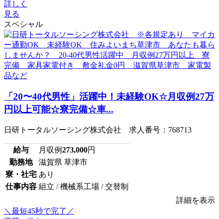
詳しく
見る
スペシャル
「20〜40代男性」活躍中！未経験OK☆月収例27万
円以上可能☆寮完備☆車...
日研トータルソーシング株式会社 求人番号：768713
給与
月収例
273,000
円
勤務地
滋賀県 草津市
寮・社宅
あり
仕事内容
組立 / 機械系工場 / 交替制
詳細を表示
＼最短45秒で完了／