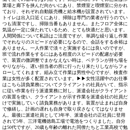
業場と廊下を挟んだ向かいにあり、禁煙室と喫煙室に分かれ
ており、それぞれ自動販売機と給水機が設置されています。
トイレは出入口近くにあり、掃除は専門の業者が行うのでい
つも清潔ですし、掃除当番もありません。またフロア全体に
気温が一定に保たれているため、とても快適だと思います。
人間関係について私語はご法度ですが、単調な繰り返し作業
でそれなりのスピードが必要になるので、会話をする余裕は
ありません。一人作業で淡々と実施するには良いのですが、
班で流れ作業をするにはある程度のスピードの配慮が必要
で、装置の微調整でまかなえない時は、ベテランが持ち場を
やりながら、遅い担当者の所に行ったり来たりしながらフォ
ローしてくれます。組み立て作業は男性中心ですが、検査作
業は女性が多く配置されています。▶▶女性活躍中のお仕事
はこちら請負業務についてクライアントの社員がいて、指示
に従い作業を行う派遣業務に対し、派遣会社がクライアント
の装置を使い、クライアントが示す作業を派遣会社の社員だ
けで実施していく請負業務があります。装置が止まれば自身
で修繕し、計画の遅れも自身で取り戻さなくてはなりませ
ん。最後に派遣社員として3年半、派遣会社の正社員に登用
されて5年、三洋電機徳島工場で電池をつくりました。自分
は50代ですが、20歳も年齢の離れた同僚たちと工業高校で勉