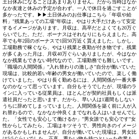
土日休みになることはあまりありません。だから当時はなか
なか友達と休みの予定が合わず、一人で休日を過ごすことが
多かったです。▶▶土日休みのお仕事はこちら「年収や給
料」”残業あっての工場”年収は、やはり大手だけあって安定
するイメージがあります。月収は、高卒だとよくても20万ぐ
らいでした。ただ、ボーナスはそれなりにもらえました。高
卒でも年2回のボーナスで1回50万近く貰えました。しかし、
工場勤務で稼ぐなら、やはり残業と夜勤が付き物です。残業
が多くあった月は、月収40万ぐらいありましたが、今はなか
なか残業もできない時代なので、工場勤務でも難しいです。
「職場の人間関係」”入れ替わりの激しさ”自分が働いていた
現場は、比較的若い年齢の男女が働いていたので、楽しく働
けていました。やはり長く勤めるには、人間関係が一番大事
なのかなって思っています。自分もそうでしたが、現場のラ
インに入っている従業員は、ほとんどが契約社員もしくは派
遣社員だったと思います。だから、早い人は1週間もしない
うちに辞めてしまっていました。人間関係を築く前に人が入
れ替わるので、なかなか仲良くまでなれる人はいませんでし
た。「女性でも安心して働けるか」”男女誰でも安心です”女
性からしてみたら、工場はキツそうで、男性向きのイメージ
があるかもしれませんが、自分が働いていた現場は、男女比
は5:5ぐらいでした。正直、重たい物を持つといった作業も