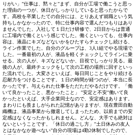
りがい」”仕事は、黙々と”まず、自分が工場で働こうと思っ
た理由の一つが、休日がしっかりしていると思ったからで
す。高校を卒業したての自分には、とりあえず就職という気
持ちしかなかったので、特に仕事内容で選んだつもりはあり
ませんでした。入社して１日だけ研修で、2日目からは普通
に工場内で働くという感じでした。働くといっても、仕事内
容は、液晶にキズなどないかをひたすらチェックし続ける、
ライン作業でした。自分のグループは、3人1組でやる現場で
した。一番最初の人が、液晶を軽くチェックしてラインに乗
せる。次の人が、キズなどないか、目視でしっかり見る。最
後の人が、最終チェックをして次の工程の場所に回すといっ
た流れでした。大変さといえば、毎日同じことをやり続ける
忍耐力をつけることです。１日の時間が経つのが、本当に長
かったです。与えられた仕事をただただやるだけです。「働
いて良かったこと、悪かったこと」 ”安定と不安”働いて良
かったといえば、大手企業同士なので、安定感はあります。
まわりにも羨ましがられた記憶がありますが、現在豊田自動
織機は、液晶事業から撤退してしまったため、以前までの安
定感はなくなったかもしれません。どんな、大手でも絶対は
ないということです。「休日の過ごし方」”土日休みの友人
とはなかなか遊べない”自分の現場は4勤2休制でしたので、