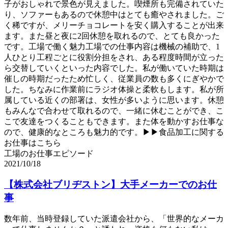
子がおしゃれで景色が見えました。喫煙所も完備されていた
り、ソファーもあるので休憩中はとても癒やされました。ご
く稀ですが、メリーチョコレートを安く購入することが出来
ます。また昼と夜に2回休憩を取れるので、とても良かった
です。工場で働く魅力工場での仕事内容は機械の補助で、1
人ひとり工程ごとに役割分担をされ、ある程度時間が立った
ら交替していくといった内容でした。私が働いていた時期は
催しの時期だったため忙しく、従業員の数も多くにぎやかで
した。ちなみに作業前にラジオ体操と柔軟もします。私が所
属している近くの部署は、女性が多いように思います。休憩
もみんなで合わせて取れるので、一緒に休むことができ、こ
こで友達をつくることもできます。また体を動かすお仕事な
ので、健康的なところも魅力的です。▶▶食品加工に関する
お仕事はこちら
工場のお仕事エピソード
2021/10/18
【株式会社ブリヂストン】大手メーカーでのお仕
事
数年前、当時登録していた派遣会社から、「世界的なメーカ