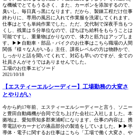
な機械でとてもうるさく、また、カーボンを添加するので、
臭いし、毎日真っ黒になります。だから、製錬工程だけ仕事
終わりに、専用の風呂に入れて作業服を洗濯してくれます。
仕事はとても単純作業でした。ただ、交代制で深夜手当もつ
くし、残業は５分単位なので、ぼちぼち給料をもらうことは
可能ですし、重量物ばかりなので、体力と筋力はアップしま
す。▶▶自動車・部品・バイクのお仕事はこちら職場の人間
関係『様々な人がいる』主任、課長レベルの方は物静かで、
しっかりと話を聞いてくれて、対応も早いのですが、全ての
社員さんがそうではありませんでした。
工場のお仕事エピソード
2021/10/18
【エスティーエルシーディー】工場勤務の大変さ
とやりがい
今から約17年前、エスティーエルシーディーと言う、ソニー
と豊田自動織機が合同で立ち上げた会社に入社しました。本
拠地は、愛知県知多郡東浦町になります。仕事の内容は、携
帯電話やカーナビの液晶部分の製造をしていました。▶▶半
導体・電子に関するお仕事はこちら「工場で働く大変さ、や