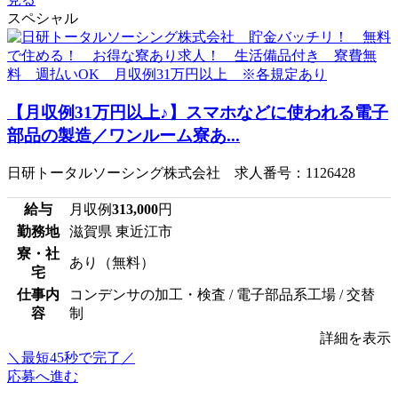
スペシャル
【月収例31万円以上♪】スマホなどに使われる電子
部品の製造／ワンルーム寮あ...
日研トータルソーシング株式会社 求人番号：1126428
給与
月収例
313,000
円
勤務地
滋賀県 東近江市
寮・社
あり（無料）
宅
仕事内
コンデンサの加工・検査 / 電子部品系工場 / 交替
容
制
詳細を表示
＼最短45秒で完了／
応募へ進む