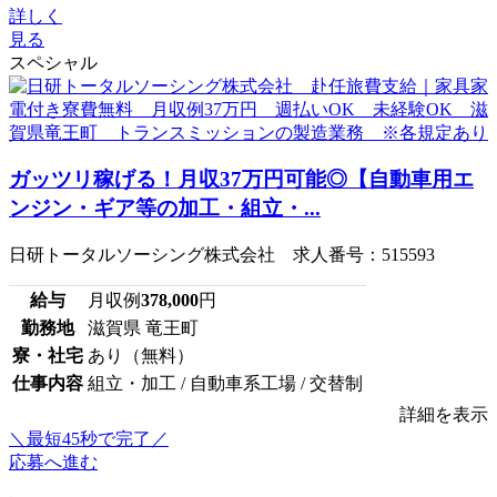
詳しく
見る
スペシャル
ガッツリ稼げる！月収37万円可能◎【自動車用エ
ンジン・ギア等の加工・組立・...
日研トータルソーシング株式会社 求人番号：515593
給与
月収例
378,000
円
勤務地
滋賀県 竜王町
寮・社宅
あり（無料）
仕事内容
組立・加工 / 自動車系工場 / 交替制
詳細を表示
＼最短45秒で完了／
応募へ進む