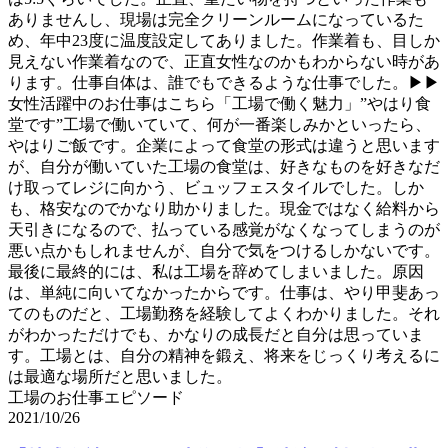
ありませんし、現場は完全クリーンルームになっているた
め、年中23度に温度設定してありました。作業着も、目しか
見えない作業着なので、正直女性なのかもわからない時があ
ります。仕事自体は、誰でもできるような仕事でした。▶▶
女性活躍中のお仕事はこちら「工場で働く魅力」”やはり食
堂です”工場で働いていて、何が一番楽しみかといったら、
やはりご飯です。企業によって食堂の形式は違うと思います
が、自分が働いていた工場の食堂は、好きなものを好きなだ
け取ってレジに向かう、ビュッフェスタイルでした。しか
も、格安なのでかなり助かりました。現金ではなく給料から
天引きになるので、払っている感覚がなくなってしまうのが
悪い点かもしれませんが、自分で気をつけるしかないです。
最後に最終的には、私は工場を辞めてしまいました。原因
は、単純に向いてなかったからです。仕事は、やり甲斐あっ
てのものだと、工場勤務を経験してよくわかりました。それ
がわかっただけでも、かなりの成長だと自分は思っていま
す。工場とは、自分の精神を鍛え、将来をじっくり考えるに
は最適な場所だと思いました。
工場のお仕事エピソード
2021/10/26