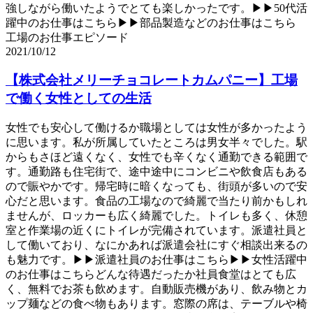
強しながら働いたようでとても楽しかったです。▶▶50代活
躍中のお仕事はこちら▶▶部品製造などのお仕事はこちら
工場のお仕事エピソード
2021/10/12
【株式会社メリーチョコレートカムパニー】工場
で働く女性としての生活
女性でも安心して働けるか職場としては女性が多かったよう
に思います。私が所属していたところは男女半々でした。駅
からもさほど遠くなく、女性でも辛くなく通勤できる範囲で
す。通勤路も住宅街で、途中途中にコンビニや飲食店もある
ので賑やかです。帰宅時に暗くなっても、街頭が多いので安
心だと思います。食品の工場なので綺麗で当たり前かもしれ
ませんが、ロッカーも広く綺麗でした。トイレも多く、休憩
室と作業場の近くにトイレが完備されています。派遣社員と
して働いており、なにかあれば派遣会社にすぐ相談出来るの
も魅力です。▶▶派遣社員のお仕事はこちら▶▶女性活躍中
のお仕事はこちらどんな待遇だったか社員食堂はとても広
く、無料でお茶も飲めます。自動販売機があり、飲み物とカ
ップ麺などの食べ物もあります。窓際の席は、テーブルや椅