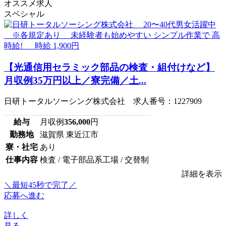
オススメ求人
スペシャル
【光通信用セラミック部品の検査・組付けなど】
月収例35万円以上／寮完備／土...
日研トータルソーシング株式会社 求人番号：1227909
給与
月収例
356,000
円
勤務地
滋賀県 東近江市
寮・社宅
あり
仕事内容
検査 / 電子部品系工場 / 交替制
詳細を表示
＼最短45秒で完了／
応募へ進む
詳しく
見る