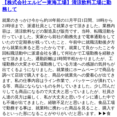
【株式会社エルビー東海工場】清涼飲料工場に勤
務して
就業のきっかけ今から約10年前の11月平日1日間、18時から
21時頃まで、派遣社員として就業させて頂きました。業務内
容は、清涼飲料などの製造及び販売です。当時、転職活動を
行っていました。実家から前社の勤務先まで電車通勤をして
いたので定期券が残っていたこと、午前中に就職活動後夕方
から就業出来ると思ったからです。就業して良かったこと今
回転職活動中に派遣会社を通して何社かで工場勤務を経験さ
せて頂きました。通勤距離は1時間半程かかりましたが、工
場勤務の大変さや工場勤務している方達への感謝の気持ちが
出てくるようになりました。就業後にホームページで商品を
調べて店頭で購入すると、商品や就業先への愛着心が出てき
ます。私の仕事内容はライン作業で、パッケージが潰れてい
る等、商品にならないものを外していきました。少し凹んだ
りしても商品になるので大丈夫と思っていましたが、社員さ
ん達の見方は厳しく、私が大丈夫と思いラインに通した中で
も不備が出てきました。経験不足だと思いました。食品工場
で勤務する事は、就業時に携わった商品を見ること、購入す
るといった形になることがやりがいだと思います。▶▶食