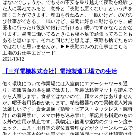
はないでしょうか。でもその不安を乗り越えて夜勤を経験し
た人に尋ねてみると、意外と「夜勤も悪くない」という声を
聞くことができます。理由を尋ねると、「眠いけど、のびの
び仕事ができる」「眠いけど、昼間に好きに動けるから、歯
医者に行ったり役所や銀行に行ける」眠いですがなんとかな
ります。昼間に働いてるときにも寝不足で頑張ってることも
あると思います。それと同じだと思えば、夜勤も捨てたもの
ではないと思いませんか。▶▶夜勤のみのお仕事はこちら
工場のお仕事エピソード
2021/10/12
【三洋電機株式会社】電池製造工場での生活
働く環境について作業場には入室前にエアーシャワーを通
り、衣服表面の埃を風で除去し、靴裏は粘着マットを踏んで
から入室します。食品ではないので、顔マスクはありません
が、帽子着用義務があります。精密機器なので異物混入対策
は厳しいです。貴金属類（指輪・ピアス・ネックレス・腕時
計）の着用禁止、スマホ持ち込み禁止、筆記具も指定のもの
以外の使用が禁止です。異物定点観測や室内のクリーン度チ
ェック、工具・用具等の定位置管理などがクリーンルームで
働く上での基本的な内容です。休憩時間について休憩室は作