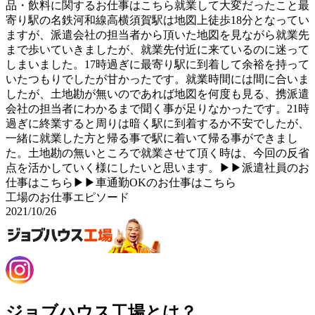
品・飲料に関するお仕事はこちら就業して大変だったこと最
寄り駅の名鉄河和線高横須賀駅は地図上徒歩18分となってい
ますが、派遣会社の担当者から頂いた地図を見ながら就業先
まで歩いていきましたが、就業先付近に来ているのに迷って
しまいました。17時過ぎに最寄り駅に到着して余裕を持って
いたつもりでしたが甘かったです。就業時間には間に合いま
したが、土地勘が無いのであれば地図を何度も見る、携派遣
会社の担当者にわかるまで聞く事が足りなかったです。21時
過ぎに終業すると周りは暗く駅に到着するか不安でしたが、
一緒に就業した方と帰る事で駅に着いて帰る事ができまし
た。土地勘の無いところで就業させて頂く時は、今回の反省
点を活かしていく様にしたいと思います。▶▶派遣社員のお
仕事はこちら▶▶車通勤OKのお仕事はこちら
工場のお仕事エピソード
2021/10/26
ジョブハウス工場とは？