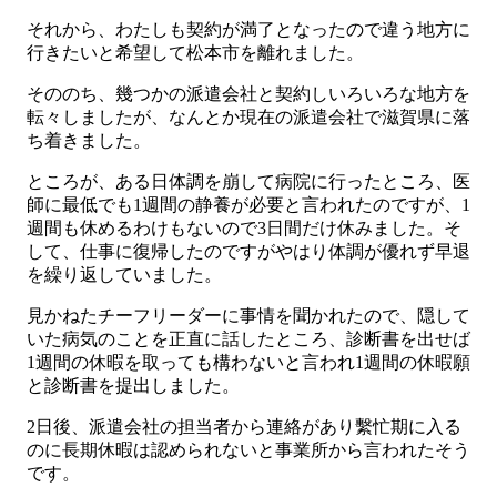
それから、わたしも契約が満了となったので違う地方に
行きたいと希望して松本市を離れました。
そののち、幾つかの派遣会社と契約しいろいろな地方を
転々しましたが、なんとか現在の派遣会社で滋賀県に落
ち着きました。
ところが、ある日体調を崩して病院に行ったところ、医
師に最低でも1週間の静養が必要と言われたのですが、1
週間も休めるわけもないので3日間だけ休みました。そ
して、仕事に復帰したのですがやはり体調が優れず早退
を繰り返していました。
見かねたチーフリーダーに事情を聞かれたので、隠して
いた病気のことを正直に話したところ、診断書を出せば
1週間の休暇を取っても構わないと言われ1週間の休暇願
と診断書を提出しました。
2日後、派遣会社の担当者から連絡があり繫忙期に入る
のに長期休暇は認められないと事業所から言われたそう
です。