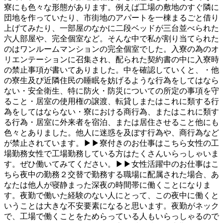
寮にも色々な形態があります。例えば工場の敷地のすぐ隣に
団地を作っていたり、市街地のアパートを一棟まるごと借り
上げてみたり、一部屋のなかに二段ベッドが三台並べられた
六人部屋や、完全個室など。そんな中で私が割り当てられた
のはワンルームマンションの完全個室でした。入寮の為のオ
リエンテーションに召集され、配られた契約書の中に入寮時
の禁止事項が書いてありました。中を確認していくと、・他
の寮生及び近隣住民の睡眠を妨げるような行為をしてはなら
ない・安全衛生、特に防火・防災についての所定の事項を守
ること・居室の使用権の譲渡、転貸しまたはこれに類する行
為をしてはならない・寮における商行為、またはこれに類す
る行為・居室に外来者を宿泊、または居住させること他にも
色々とありました。他人に迷惑を及ぼす行為や、商行為など
が禁止されています。▶▶寮付きのお仕事はこちら女性の工
場勤務女性で工場勤務している方はたくさんいらっしゃいま
す。ぜひ働いてみてください。▶▶女性活躍中のお仕事はこ
ちら夜中の勤務２交替で勤務する職場に配属された場合、あ
なたは他人が寝静まった深夜の時間帯に働くことになりま
す。夜勤で働いた経験のない人にとって、この夜中に働くと
いうことは大きな不安要素になると思います。夜勤がネック
で、工場で働くことをためらっている人もいらっしゃるので