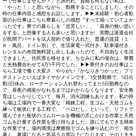
ーで仕事しませんか？」と誘われ、資格も何もない私は、
「やった！」と思いながら、勤務することにしました。その
時の仕事内容と感想をお話しします。▶▶未経験・初心者歓
迎のお仕事はこちら寮暮らしの感想『すべて揃っていてよか
ったです』寮での暮らしを「息苦しい」、「肩身の狭い思い
をする」と想像する人も多いと思いますが、実際は派遣会社
が民間アパートを法人契約で借り入れた、普通の賃貸（１
Ｋ・風呂、トイレ別）で、生活家電一式付き、駐車場付き、
レンタルの布団無料貸し出しもあったので、不自由なく生活
できました。住民票も移せます。ちなみに私の場合は、寮費
と光熱費合わせて4万5千円でした。▶▶寮付きのお仕事はこ
ちら工場で働く大変さ、やりがい『かなりきつかった』ブリ
ヂストンといえばタイヤがメインです。3交替勤務で、5日出
勤2日休み、ローテーション入れ替わってまた5日勤務なの
で、昼夜の感覚がなれるまではわからなくなります。安全教
育はしっかりしていて、毎月、消火訓練もあります。私の持
ち場は工場内で一番大変な「精錬工程」生ゴム・天然ゴムを
練って板状にする工程で、「ベロだし」といって、リフトで
運んできた板状のゴムロールを機械の爪にかける作業と天然
ゴムを計量する作業を受け持ちました。誰にでもできる簡単
な作業です。場内環境は摩擦熱でゴムを練り込むので、相当
暑く、夏場になると気温５０度以上になります。その上大き