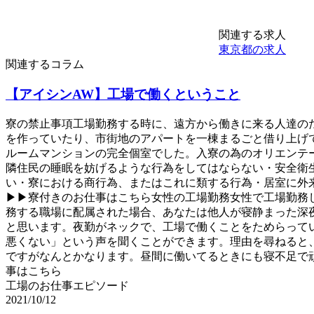
関連する求人
東京都の求人
関連するコラム
【アイシンAW】工場で働くということ
寮の禁止事項工場勤務する時に、遠方から働きに来る人達の
を作っていたり、市街地のアパートを一棟まるごと借り上げ
ルームマンションの完全個室でした。入寮の為のオリエンテ
隣住民の睡眠を妨げるような行為をしてはならない・安全衛
い・寮における商行為、またはこれに類する行為・居室に外
▶▶寮付きのお仕事はこちら女性の工場勤務女性で工場勤務
務する職場に配属された場合、あなたは他人が寝静まった深
と思います。夜勤がネックで、工場で働くことをためらって
悪くない」という声を聞くことができます。理由を尋ねると
ですがなんとかなります。昼間に働いてるときにも寝不足で
事はこちら
工場のお仕事エピソード
2021/10/12