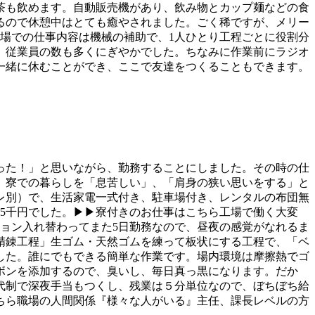
茶も飲めます。自動販売機があり、飲み物とカップ麺などの食
るので休憩中はとても癒やされました。ごく稀ですが、メリー
場での仕事内容は機械の補助で、1人ひとり工程ごとに役割分
、従業員の数も多くにぎやかでした。ちなみに作業前にラジオ
一緒に休むことができ、ここで友達をつくることもできます。
った！」と思いながら、勤務することにしました。その時の仕
』寮での暮らしを「息苦しい」、「肩身の狭い思いをする」と
レ別）で、生活家電一式付き、駐車場付き、レンタルの布団無
5千円でした。▶▶寮付きのお仕事はこちら工場で働く大変
ション入れ替わってまた5日勤務なので、昼夜の感覚がなれるま
精錬工程」生ゴム・天然ゴムを練って板状にする工程で、「ベ
した。誰にでもできる簡単な作業です。場内環境は摩擦熱でゴ
ボンを添加するので、臭いし、毎日真っ黒になります。だか
代制で深夜手当もつくし、残業は５分単位なので、ぼちぼち給
ちら職場の人間関係『様々な人がいる』主任、課長レベルの方