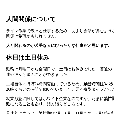
人間関係について
ライン作業で淡々と仕事するため、あまり会話が弾むよう
関係は希薄かもしれません。
人と関わるのが苦手な人にぴったりな仕事だと思います。
休日は土日休み
勤務は月曜日から金曜日で、
土日はお休み
でした。普通の
達や彼女と遊ぶことができました。
工場自体はほぼ24時間稼働しているため、
勤務時間は3パ
26時くらいの時間で働いていました。元々夜型タイプだっ
就業形態に関してはホワイト企業なのですが、たまに
繁忙
勤になることもあり
、踏ん張りどころです。
具体的に言うと、繁忙期は2月、6月、11月です。2月は決