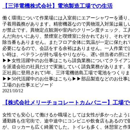
【三洋電機株式会社】電池製造工場での生活
働く環境について作業場には入室前にエアーシャワーを通り
子着用義務があります。精密機器なので異物混入対策は厳し
が禁止です。異物定点観測や室内のクリーン度チェック、工
んだ向かいにあり、禁煙室と喫煙室に分かれており、それぞ
除当番もありません。またフロア全体に気温が一定に保たれ
必要になるので、会話をする余裕はありません。一人作業で
い時は、ベテランが持ち場をやりながら、遅い担当者の所に
▶▶女性活躍中のお仕事はこちら請負業務についてクライア
を派遣会社の社員だけで実施していく請負業務があります。
正社員に登用されて5年、三洋電機徳島工場で電池をつくりま
▶▶50代活躍中のお仕事はこちら▶▶部品製造などのお仕事
工場のお仕事エピソード
2021/10/12
【株式会社メリーチョコレートカムパニー】工場で
女性でも安心して働けるか職場としては女性が多かったよう
通勤路も住宅街で、途中途中にコンビニや飲食店もあるので
が、ロッカーも広く綺麗でした。トイレも多く、休憩室と作