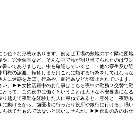
にも色々な形態があります。例えば工場の敷地のすぐ隣に団地
屋や、完全個室など。そんな中で私が割り当てられたのはワン
が書いてありました。中を確認していくと、・他の寮生及び近
使用権の譲渡、転貸しまたはこれに類する行為をしてはならな
他人に迷惑を及ぼす行為や、商行為などが禁止されています。
さい。▶▶女性活躍中のお仕事はこちら夜中の勤務２交替で勤
にとって、この夜中に働くということは大きな不安要素になる
乗り越えて夜勤を経験した人に尋ねてみると、意外と「夜勤も
きに動けるから、歯医者に行ったり役所や銀行に行ける」眠い
勤も捨てたものではないと思いませんか。▶▶夜勤のみのお仕