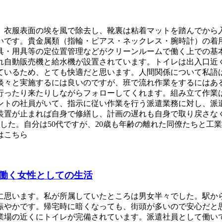
、衣服表面の埃を風で除去し、靴裏は粘着マットを踏んでから
いです。貴金属類（指輪・ピアス・ネックレス・腕時計）の着
具・用具等の定位置管理などがクリーンルームで働く上での基
れ自動販売機と給水機が設置されています。トイレは出入口近
ているため、とても快適だと思います。人間関係について私語
淡々と実施するには良いのですが、班で流れ作業をするにはあ
行ったり来たりしながらフォローしてくれます。組み立て作業
ントの社員がいて、指示に従い作業を行う派遣業務に対し、派
装置が止まれば自身で修繕し、計画の遅れも自身で取り戻さな
した。自分は50代ですが、20歳も年齢の離れた同僚たちと工
はこちら
働く女性としての生活
に思います。私が所属していたところは男女半々でした。駅か
賑やかです。帰宅時に暗くなっても、街頭が多いので安心だと
業場の近くにトイレが完備されています。派遣社員として働い