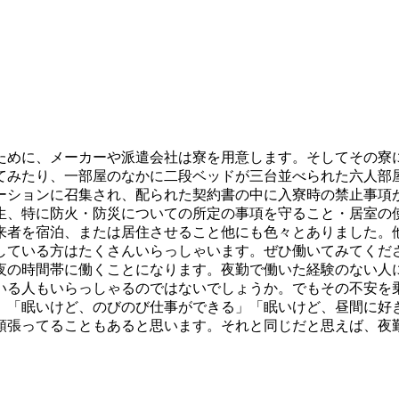
ために、メーカーや派遣会社は寮を用意します。そしてその寮
てみたり、一部屋のなかに二段ベッドが三台並べられた六人部
ーションに召集され、配られた契約書の中に入寮時の禁止事項
生、特に防火・防災についての所定の事項を守ること・居室の
来者を宿泊、または居住させること他にも色々とありました。
している方はたくさんいらっしゃいます。ぜひ働いてみてくだ
夜の時間帯に働くことになります。夜勤で働いた経験のない人
いる人もいらっしゃるのではないでしょうか。でもその不安を
、「眠いけど、のびのび仕事ができる」「眠いけど、昼間に好
頑張ってることもあると思います。それと同じだと思えば、夜