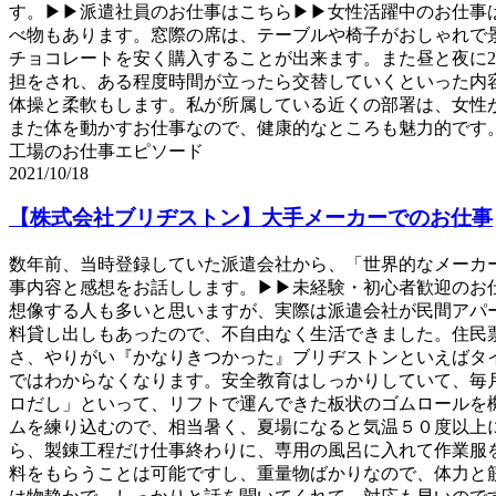
す。▶▶派遣社員のお仕事はこちら▶▶女性活躍中のお仕事
べ物もあります。窓際の席は、テーブルや椅子がおしゃれで
チョコレートを安く購入することが出来ます。また昼と夜に
担をされ、ある程度時間が立ったら交替していくといった内
体操と柔軟もします。私が所属している近くの部署は、女性
また体を動かすお仕事なので、健康的なところも魅力的です
工場のお仕事エピソード
2021/10/18
【株式会社ブリヂストン】大手メーカーでのお仕事
数年前、当時登録していた派遣会社から、「世界的なメーカ
事内容と感想をお話しします。▶▶未経験・初心者歓迎のお
想像する人も多いと思いますが、実際は派遣会社が民間アパ
料貸し出しもあったので、不自由なく生活できました。住民
さ、やりがい『かなりきつかった』ブリヂストンといえばタイ
ではわからなくなります。安全教育はしっかりしていて、毎
ロだし」といって、リフトで運んできた板状のゴムロールを
ムを練り込むので、相当暑く、夏場になると気温５０度以上
ら、製錬工程だけ仕事終わりに、専用の風呂に入れて作業服
料をもらうことは可能ですし、重量物ばかりなので、体力と