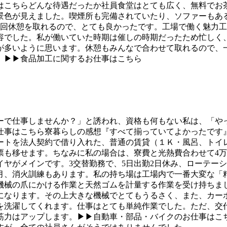
はこちらどんな待遇だったか社員食堂はとても広く、無料でお
景色が見えました。喫煙所も完備されていたり、ソファーもあ
2回休憩を取れるので、とても良かったです。工場で働く魅力工
容でした。私が働いていた時期は催しの時期だったため忙しく
が多いように思います。休憩もみんなで合わせて取れるので、
。▶▶食品加工に関するお仕事はこちら
ーで仕事しませんか？」と誘われ、資格も何もない私は、「や
仕事はこちら寮暮らしの感想『すべて揃っていてよかったです
ートを法人契約で借り入れた、普通の賃貸（１Ｋ・風呂、トイ
票も移せます。ちなみに私の場合は、寮費と光熱費合わせて4万
ヤがメインです。3交替勤務で、5日出勤2日休み、ローテー
月、消火訓練もあります。私の持ち場は工場内で一番大変な「
機械の爪にかける作業と天然ゴムを計量する作業を受け持ちま
になります。その上大きな機械でとてもうるさく、また、カー
を洗濯してくれます。仕事はとても単純作業でした。ただ、交
筋力はアップします。▶▶自動車・部品・バイクのお仕事はこ