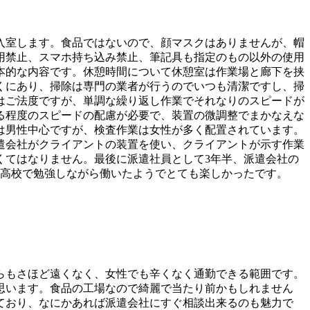
入室します。食品ではないので、顔マスクはありませんが、帽
用禁止、スマホ持ち込み禁止、筆記具も指定のもの以外の使用
本的な内容です。休憩時間について休憩室は作業場と廊下を挟
くにあり、掃除は専門の業者が行うのでいつも清潔ですし、掃
はご法度ですが、単調な繰り返し作業でそれなりのスピードが
る程度のスピードの配慮が必要で、装置の微調整でまかなえな
は男性中心ですが、検査作業は女性が多く配置されています。
遣会社がクライアントの装置を使い、クライアントが示す作業
くてはなりません。最後に派遣社員として3年半、派遣会社の
業高校で勉強しながら働いたようでとても楽しかったです。
らもさほど遠くなく、女性でも辛くなく通勤できる範囲です。
思います。食品の工場なので綺麗で当たり前かもしれません
ており、なにかあれば派遣会社にすぐ相談出来るのも魅力で