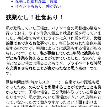
充実した福利厚生・待遇
イベントもあり、仲が良い
残業なし！社食あり！
私が勤務していた工場は、パチンコ台の両替機の製造を
行っており、ライン作業で組立と検品作業を行っていま
した。初心者でもすぐにラインに入り作業を行え、
比較
的誰でもできるお仕事
でした。毎日決められた台数を製
造するのですが、時期によっては残業もする場合がある
らしいです。ただ、
私が勤務していた3年間は残業をせ
ずとも作業を終えることができていました
。なので、定
時となる17時には帰ることもでき、
プライベートな時間
を充実させられたことが良かったなと思う点の一つ
で
す。
勤務時間は朝9時からスタートで、自宅からの距離も近
かったため、
のんびりと出勤することができたことも良
かった
です。工場の場合、三交代制を取っている場合が
ありますが、私が働いていた職場はそういった形態をと
っていなかったので働きやすかったという面もありま