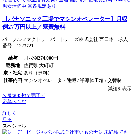
【パナソニック工場でマシンオペレーター】月収
例27万円以上／寮費無料
パーソルファクトリーパートナーズ株式会社 西日本 求人
番号：1223721
給与
月収例
274,000
円
勤務地
佐賀県 大町町
寮・社宅
あり（無料）
仕事内容
マシンオペレータ・運搬 / 半導体工場 / 交替制
詳細を表示
＼最短45秒で完了／
応募へ進む
詳しく
見る
スペシャル