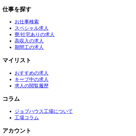
仕事を探す
お仕事検索
スペシャル求人
寮/社宅ありの求人
高収入の求人
期間工の求人
マイリスト
おすすめの求人
キープ中の求人
求人の閲覧履歴
コラム
ジョブハウス工場について
工場コラム
アカウント