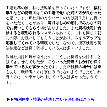
工場勤務の後、私は接客業を行っていたのですが、
福利
厚生などの待遇面はこの工場で働いた時の方が良かった
と思います。正社員の方やパートの方は誕生月にお祝い
をいただくことがあり、
毎月はじめの朝礼でみんなの前
でお祝いしてもらう
場がありました。また
資格検定に合
格すると表彰される
システムもあって、これも同じく朝
礼の際にお祝いしてもらうことがあり、
スキルアップを
応援してくれている環境
でした。なので、漢字検定や英
語検定などは良く取得している人は多くいました。
派遣社員は所属が違うため、こうした待遇を受けること
はできませんでしたが、
こういった待遇のおかげか長く
勤めている人が多かった
です。また
正社員の場合には寮
も
あり、既婚者の方は寮住みではないようでしたが、独
身の方はこの寮から出社している人は多かったようで
す。
▶▶
福利厚生・待遇が充実しているお仕事はこちら