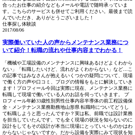
合ったお仕事の紹介などもメールや電話で随時承っていま
す。こちらのサービスも併せてご利用ください。最後まで読
んでいただき、ありがとうございました！
仕事探し体験談
2017/08/06
実際働いていた人の声からメンテナンス業務につ
いて紹介！転職の流れや仕事内容までわかる！
「機械や工場設備のメンテナンスに興味あるけどよくわから
ない」「転職したいけど、流れがよくわからない」など…こ
の記事ではみなさんが抱えるいくつかの疑問について、現場
で働く方の声や口コミ、ブログの情報をもとに解決していき
ます！プロフィール今回は実際に現在、メンテナンス業務に
転職して現場で働いている人のお話を伺っていきます。 プ
ロフィール年齢33歳性別男性仕事内容半導体の前工程設備保
全・メンテナンス業務勤務地山形県 転職時についてどうし
て転職しようと思ったんですか？実は私、前職では設計業務
を担当していたんです。でも全く現場の状況を知らないのに
設計をしてもその設計が本当に現場にとっていいものかはわ
からないじゃないですか。だから設備を実際にみて現状を知