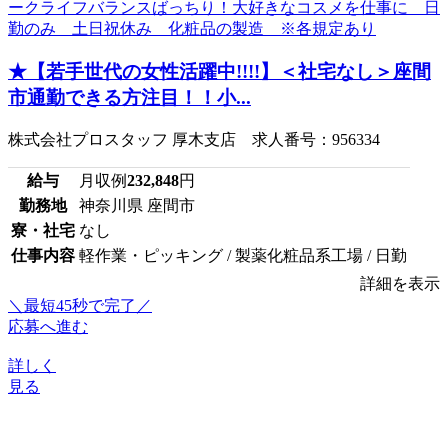
★【若手世代の女性活躍中!!!!】＜社宅なし＞座間
市通勤できる方注目！！小...
株式会社プロスタッフ 厚木支店 求人番号：956334
給与
月収例
232,848
円
勤務地
神奈川県 座間市
寮・社宅
なし
仕事内容
軽作業・ピッキング / 製薬化粧品系工場 / 日勤
詳細を表示
＼最短45秒で完了／
応募へ進む
詳しく
見る