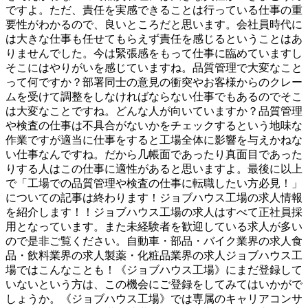
ですよ。ただ、責任を実感できることは行っている仕事の重
要性がわかるので、良いところだと思います。会社員時代に
は大きな仕事も任せてもらえず責任を感じるということはあ
りませんでした。今は緊張感をもって仕事に臨めていますし
そこにはやりがいを感じていますね。品質管理で大変なこと
って何ですか？部署同士の意見の衝突やお客様からのクレー
ムを受けて調整をしなければならない仕事でもあるのでそこ
は大変なことですね。どんな人が向いていますか？品質管理
や検査の仕事は不具合がないかをチェックするという地味な
作業ですが適当に仕事をすると工場全体に影響を与えかねな
い仕事なんですね。だから几帳面であったり真面目であった
りする人はこの仕事に適性があると思いますよ。最後に以上
で「工場での品質管理や検査の仕事に転職したい方必見！」
についての記事は終わります！ジョブハウス工場の求人情報
を紹介します！！ジョブハウス工場の求人はすべて正社員採
用となっています。また未経験者を歓迎している求人が多い
ので是非ご覧ください。自動車・部品・バイク業界の求人食
品・飲料業界の求人製薬・化粧品業界の求人ジョブハウス工
場ではこんなことも！《ジョブハウス工場》にまだ登録して
いないという方は、この機会にご登録をしてみてはいかがで
しょうか。《ジョブハウス工場》では専属のキャリアコンサ