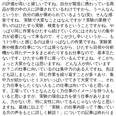
の評価が高いと嬉しいですね。自分が製造に携わっている商
品が世の中の人に評価されているわけですから。うーんなん
というか、自分の娘が褒められているような(笑)、そんな感
覚ですね。 実験で大変なことはなんですか？実験の業務で
辛いのはひたすら実験、検査をするということですかね。や
っぱり同じ作業をひたすら続けていくのにはそれなりの集中
力が必要になって来るので、そこが少し辛いというか…。も
う1つ辛いと感じるのは座りっぱなしの作業ですね。実験業
務や検査の仕事については座りながら、ひたすら目視や分析
機から得たデータをまとめたりするお仕事なので、基本立た
ないです。ひたすら椅子に座っているんですよね。そこがち
ょっと大変かなとは思いますね。 どんな人が向いています
か？この仕事に向いているのは集中力のある人ですね。先ほ
ども話しましたが、同じ作業を繰り返すことが多々あり、集
中力が続かないとミスがいっぱいでてきて大変です…。それ
と力仕事をしたくない人もこの仕事は向いていると思いま
す。工場っていうとなんとなく力仕事のイメージを持つ人も
いると思いますが、実験の場合は力を使う仕事がありませ
ん。力がない方、特に女性に向いてるんじゃないかなと思い
ますね。最後に以上で「「実験」の仕事内容って？働いてい
る方の声をもとに詳しく解説！」についての記事は終わりま