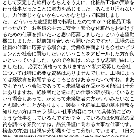
として安定した給料がもらえるうえに、化粧品工場の実験を
行う仕事だったことに魅力を感じました。あんまり汚れない
し、力仕事じゃないからいいかなと思って転職しまし
た。 どういった志望動機で転職したのですか？化粧品工場
だったので「お客様の手元に安全・安心な化粧品をお届けす
るための仕事を担いたいと思い応募しました」という志望動
機にしました。以前知り合いから聞いたのですが、工場の正
社員の仕事に応募する場合は、労働条件面よりも会社のビジ
ョンとか社会に貢献したいということをアピールした方が良
いといっていました。なので今回はこのような志望理由にし
ましたね。 必要な資格ってありますか？私の応募した会社
については特に必要な資格はありませんでした。工場によっ
ては経験者を歓迎するところとかはあるみたいですね。まあ
でもそういう会社であっても未経験者が受かる可能性は十分
にありますね。経験者だと逆に前の仕事の癖が残っていると
いう場合もあって、かえって未経験者の方がいいみたいなこ
とも聞いたことがあります。製薬・化粧品工場の基本情報を
知りたい方はコチラ 詳しい仕事内容について具体的にどの
ような仕事をしているんですか？今しているのは化粧品の品
質を調べる業務ですね。品質保証に関わる大事な仕事です。
検査の方法は目視や分析機を使って分析しています。 1日の