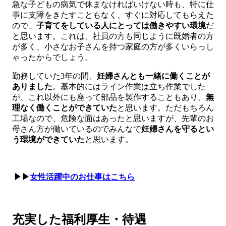
急な子どもの病気で休まなければいけない時も、特に仕
事に支障をきたすこともなく、すぐに対応してもらえた
ので、
子育てをしている人にとっては働きやすい環境
だ
と思います。これは、社員の方も同じように既婚者の方
が多く、小さなお子さんを持つ家庭の方が多くいらっし
ゃったからでしょう。
勤務していた3年の間、
妊婦さんとも一緒に働くことが
ありました
。基本的にはライン作業は立ち作業でした
が、これ以外にも座って部品を製作することもあり、
無
理なく働くことができていた
と思います。ただもちろん
工場なので、危険な面はあったと思いますが、先輩のお
母さん方が働いているのでみんなで
妊婦さんを守るとい
う環境ができていた
と思います。
▶▶
女性活躍中のお仕事はこちら
充実した福利厚生・待遇