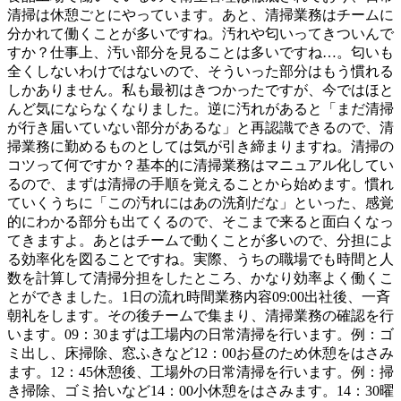
清掃は休憩ごとにやっています。あと、清掃業務はチームに
分かれて働くことが多いですね。汚れや匂いってきついんで
すか？仕事上、汚い部分を見ることは多いですね…。匂いも
全くしないわけではないので、そういった部分はもう慣れる
しかありません。私も最初はきつかったですが、今ではほと
んど気にならなくなりました。逆に汚れがあると「まだ清掃
が行き届いていない部分があるな」と再認識できるので、清
掃業務に勤めるものとしては気が引き締まりますね。清掃の
コツって何ですか？基本的に清掃業務はマニュアル化してい
るので、まずは清掃の手順を覚えることから始めます。慣れ
ていくうちに「この汚れにはあの洗剤だな」といった、感覚
的にわかる部分も出てくるので、そこまで来ると面白くなっ
てきますよ。あとはチームで動くことが多いので、分担によ
る効率化を図ることですね。実際、うちの職場でも時間と人
数を計算して清掃分担をしたところ、かなり効率よく働くこ
とができました。1日の流れ時間業務内容09:00出社後、一斉
朝礼をします。その後チームで集まり、清掃業務の確認を行
います。09：30まずは工場内の日常清掃を行います。例：ゴ
ミ出し、床掃除、窓ふきなど12：00お昼のため休憩をはさみ
ます。12：45休憩後、工場外の日常清掃を行います。例：掃
き掃除、ゴミ拾いなど14：00小休憩をはさみます。14：30曜