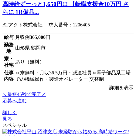
高時給ずーっと1,650円!!! 【転職支援金10万円 さ
らに 1R備品...
ATアクト株式会社 求人番号：1206405
給与
月収例
365,000
円
勤務
山形県 鶴岡市
地
寮・
あり（無料）
社宅
仕事
≪寮無料・月収36.5万円・派遣社員≫電子部品系工場
内容
での機械操作・製造オペレーター 交替制
詳細を表示
＼最短45秒で完了／
応募へ進む
詳しく
見る
スペシャル