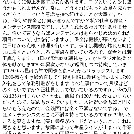
ないように修正を施す必要があります。コツというと少し違
うかもしれませんが、常に「どうすればもっと故障を減らせ
るだろう？」という意識を持ち続けることが大事ですか
ね。 保守や保全とは何が違うんですか？私の仕事も保全・
メンテナンス業務ですし、大きく変わるわけではありませ
ん。強いて言うならばメンテナンスはあらかじめ決められた
項目について点検を行いますが、保全は機械が壊れないよう
に日頃から点検・修理を行います。保守は機械が壊れた時に
元に戻すというところに重点を置いているので、保全とは若
干異なります。 1日の流れ8:00-朝礼をしてからラジオ体操で
体を動かします8:30-異変がないか巡回しつつ待機していま
す12:00-お昼は食堂で同僚と食べながらリラックスします
13:00-気を引き締め直して午後も同様に業務を行います17:00
終礼をして業務引継ぎをします 今の仕事について月収はど
のくらいですか？正社員として働いているのですが、今の月
収は35万円くらいですかね。前職では30万円いかないくらい
だったので、家族も喜んでいました。入社祝い金も20万円く
らいもらえたので、金銭面には全く不満はないですね。 で
はメンテナンスのどこに不満を持っているのですか？痛いと
ころを突きますね（笑）業務がハードだということ、これに
尽きると思います。故障によって生産ラインが止まって作業
が遅れること、このことが工場にとっては最も良くありませ