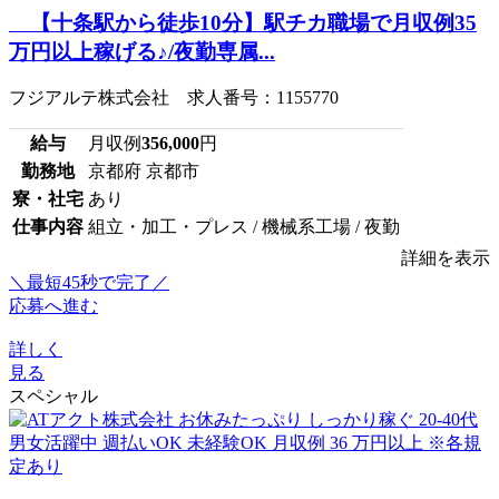
【十条駅から徒歩10分】駅チカ職場で月収例35
万円以上稼げる♪/夜勤専属...
フジアルテ株式会社 求人番号：1155770
給与
月収例
356,000
円
勤務地
京都府 京都市
寮・社宅
あり
仕事内容
組立・加工・プレス / 機械系工場 / 夜勤
詳細を表示
＼最短45秒で完了／
応募へ進む
詳しく
見る
スペシャル