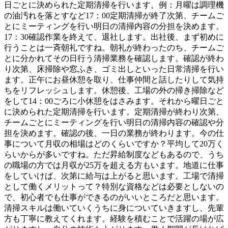
日ごとに決められた定期清掃を行います。例：月曜は調理機
の油汚れを落とすなど17：00定期清掃が終了次第、チームご
とにミーティングを行い明日の清掃内容の分担を決めます。
17：30確認作業を終えて、退社します。出社後、まず初めに
行うことは一斉朝礼ですね。朝礼が終わったのち、チームご
とに分かれてその日行う清掃業務を確認します。確認が終わ
り次第、床掃除や窓ふき、ゴミ出しといった日常清掃を行い
ます。正午にお昼休憩を取り、仕事仲間と話したりして気持
ちをリフレッシュします。休憩後、工場の外の掃き掃除など
をして14：00ごろに小休憩をはさみます。それから曜日ごと
に決められた定期清掃を行います。定期清掃が終わり次第、
チームごとにミーティングを行い明日の清掃内容の確認や分
担を決めます。確認の後、一日の業務が終わります。今の仕
事について月収の相場はどのくらいですか？平均して20万く
らいからが多いですね。ただ昇給制度などもあるので、うち
の職場の方では月収が25万を超える方もいます。地道に仕事
をしていけば、次第に給与は上がると思います。工場で清掃
として働くメリットって？特別な資格などは必要としないの
で、初心者でも仕事ができるのがいいところだと思います。
清掃スキルは働いていくうちに身についていきますし、先輩
方も丁寧に教えてくれます。経験を積むことで活躍の場が広