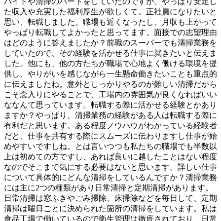
バイトや清掃のパートをしていたのですが、やっぱり安定し
た収入や充実した福利厚生が欲しくて。正社員になりたいと
思い、転職しました。職場も近くなったし、月収も上がって
やっぱり転職してよかったと思ってます。面接での志望理由
はどのように答えましたか？前職のスーパーでも清掃業務を
していたので、その経験を活かせる仕事に就きたいと伝えま
した。他にも、他の方たちが職場で心地よく働ける環境を提
供し、やりがいを感じながら一生懸命働きたいことも重点的
に伝えましたね。意外としっかりやるのが難しい清掃だから
こそ念入りにやることで、工場内の雰囲気が良くなればいい
ななんて思っています。転職する際に活かせる経験とかあり
ますか？やっぱり、清掃業務の経験がある人は転職する際に
有利だと思います。ある程度ノウハウがわかっている経験者
だと、仕事を共有する際にスムーズに伝わりますし仕事が始
めやすいですしね。とは言いつつも私たちの職場でも半数以
上は初めての方ですし、あれば良いに越したことはない程度
なのでそこまで気にする必要はないと思います。詳しい仕事
について具体的にどんな清掃をしているんですか？清掃業務
には主に2つの種類があり日常清掃と定期清掃があります。
日常清掃は窓ふきやごみ掃除、床掃除などを毎日して、定期
清掃は曜日ごとに決められた箇所の清掃をしています。私は
食品工場で働いているので衛生管理は徹底されており、日常