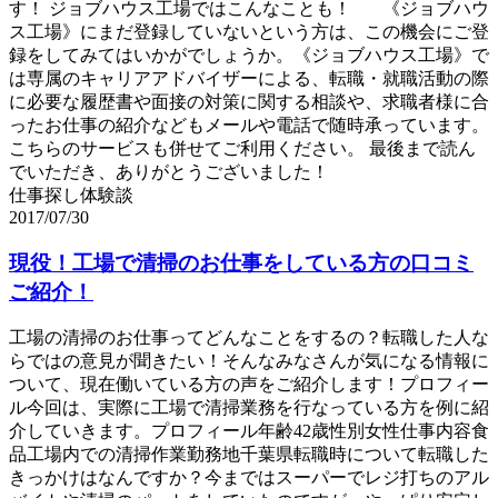
す！ ジョブハウス工場ではこんなことも！ 《ジョブハウ
ス工場》にまだ登録していないという方は、この機会にご登
録をしてみてはいかがでしょうか。《ジョブハウス工場》で
は専属のキャリアアドバイザーによる、転職・就職活動の際
に必要な履歴書や面接の対策に関する相談や、求職者様に合
ったお仕事の紹介などもメールや電話で随時承っています。
こちらのサービスも併せてご利用ください。 最後まで読ん
でいただき、ありがとうございました！
仕事探し体験談
2017/07/30
現役！工場で清掃のお仕事をしている方の口コミ
ご紹介！
工場の清掃のお仕事ってどんなことをするの？転職した人な
らではの意見が聞きたい！そんなみなさんが気になる情報に
ついて、現在働いている方の声をご紹介します！プロフィー
ル今回は、実際に工場で清掃業務を行なっている方を例に紹
介していきます。プロフィール年齢42歳性別女性仕事内容食
品工場内での清掃作業勤務地千葉県転職時について転職した
きっかけはなんですか？今まではスーパーでレジ打ちのアル