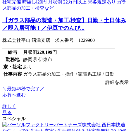
【ガラス部品の製造・加工/検査】日勤・土日休み
／即入居可能！／伊豆でのんび...
株式会社平山 沼津支店 求人番号：1229900
給与
月収例
229,199
円
勤務地
静岡県 伊東市
寮・社宅
あり
仕事内容
ガラス部品の加工・操作 / 家電系工場 / 日勤
詳細を表示
＼最短45秒で完了／
応募へ進む
詳しく
見る
スペシャル