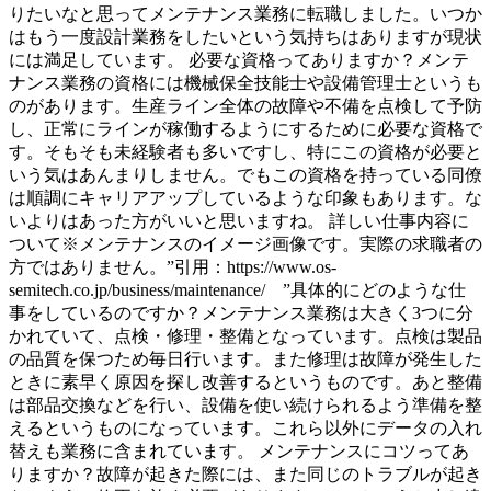
りたいなと思ってメンテナンス業務に転職しました。いつか
はもう一度設計業務をしたいという気持ちはありますが現状
には満足しています。 必要な資格ってありますか？メンテ
ナンス業務の資格には機械保全技能士や設備管理士というも
のがあります。生産ライン全体の故障や不備を点検して予防
し、正常にラインが稼働するようにするために必要な資格で
す。そもそも未経験者も多いですし、特にこの資格が必要と
いう気はあんまりしません。でもこの資格を持っている同僚
は順調にキャリアアップしているような印象もあります。な
いよりはあった方がいいと思いますね。 詳しい仕事内容に
ついて※メンテナンスのイメージ画像です。実際の求職者の
方ではありません。”引用：https://www.os-
semitech.co.jp/business/maintenance/ ”具体的にどのような仕
事をしているのですか？メンテナンス業務は大きく3つに分
かれていて、点検・修理・整備となっています。点検は製品
の品質を保つため毎日行います。また修理は故障が発生した
ときに素早く原因を探し改善するというものです。あと整備
は部品交換などを行い、設備を使い続けられるよう準備を整
えるというものになっています。これら以外にデータの入れ
替えも業務に含まれています。 メンテナンスにコツってあ
りますか？故障が起きた際には、また同じのトラブルが起き