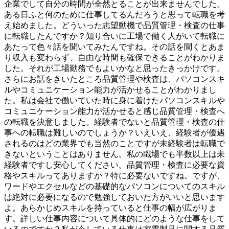
企業でして自分の時間が全然とることが出来ませんでした。
ある日ふと何のために仕事してるんだろうと思って転職を考
え始めました。どういった志望動機で品質管理・検査の仕事
に転職したんですか？知り合いに工場で働く人がいて転職に
あたって色々話を聞いてみたんですね。その話を聞くとあま
り収入も変わらず、自由な時間も確保できることがわかりま
した。それが工場勤務でもよいかなと思ったきっかけです。
さらにお話をきいたところ品質管理や検査は、パソコンスキ
ルやコミュニケーション能力が活かせることがわかりまし
た。私は会社で働いていた時に身に着けたパソコンスキルや
コミュニケーション能力が活かせると感じ品質管理・検査へ
の転職を決意しました。経験者でないと品質管理・検査の仕
事への転職は難しいのでしょうか？いえいえ、経験者が優遇
されるのはどの業界でも当然のことですが未経験者は転職で
きないということはありません。私の職場でも半数以上は未
経験者ですし安心してください。品質管理・検査に必要な資
格やスキルってありますか？特に必要ないですね。ですが、
ワードやエクセルなどの基礎的なパソコンについてのスキル
は絶対に必要になるので勉強しておいた方がいいと思います
よ。あらかじめスキルを持っていると仕事の幅が広がりま
す。詳しい仕事内容について具体的にどのような仕事をして