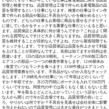
いるのですか？私が今している仕事は家電製品に関する品質
管理と検査ですね。品質管理は工場で作られる家電製品の品
質を管理するという仕事になります。検査の仕事はライン作
業で作られる部品や製品に不具合がないかを確かめるという
ものです。どちらの仕事もお客様に商品を渡せるクオリティ
に達しているかをチェックする重要な仕事だといえると思い
ます。品質保証と具体的に何が違うんですか？これはよく聞
かれる質問なんですけど大きく異なりますね。品質管理は品
質を維持することが目的なんですよね、だから製造段階でも
チェックをします。ですが品質保証は品質を向上させて利益
を上げることが目的なんですよ。名前は似てますが目的は全
然違います。1日の流れ8:30朝礼、ミーティング9:00加工済の
エアコンの部品一つ一つの検査作業をします。12:00昼休み
（食堂でいつもランチを食べます）13:00午後はエアコンの
品質管理業務を行います。不良品がないのか入念なチェック
をします。17:30終礼今の仕事について年収はどのくらいで
すか？年収ですか、月25万円弱にボーナスを入れて350万円
くらいですかね。同世代の中では高くもなく低くもないと思
います。年を取るとどんどん上がっていくという話をいろん
な人から聞くので今が正念場ですね。品質管理の良いとこ
ろ、やりがいは何ですか？不具合を見逃せば会社全体に影響
を与えかねないので品質管理には大きな責任がつきまとうん