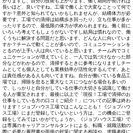
がりますし、自分の技術も上がります。働く期間が長ければ
長いほど、良いですね。工場で働く上で大変なことって何で
すか？意外と知られてないかもしれませんが、結構体力が必
要です。工場での清掃は結構歩き回ったり、立ち仕事が多か
ったりするので、最低限の体力が求められますね。働く前に
いろいろ考えてもしょうがないですし結局は慣れなので、働
くうちに解決する問題だと思います。どんな人に向いていま
すか？チームで動くことが多いので、コミュニケーションを
とるのが上手い人は向いていると思います。チーム内でコミ
ュニケーションが増えていくと、一人では気づけなかった部
分などがわかるので、清掃するときに参考になりますしチー
ムとしても個人としても業務効率が活性化するんです。あと
は責任感がある人も向いてますね。自分が働いている食品工
場では、掃除を怠ると重大なミスにつながる場合も多いの
で、しっかりと自分がしている仕事の大切さを認識して働け
る人が重宝されます。最後に以上で「現役！工場で清掃のお
仕事をしている方の口コミご紹介！」についての記事は終わ
ります！ジョブハウス工場ではこんなことも！《ジョブハウ
ス工場》にまだ登録していないという方は、この機会にご登
録をしてみてはいかがでしょうか。《ジョブハウス工場》で
は専属のキャリアコンサルタントによる、転職・就職活動の
際に必要な履歴書や面接の対策に関する相談や、求職者様に