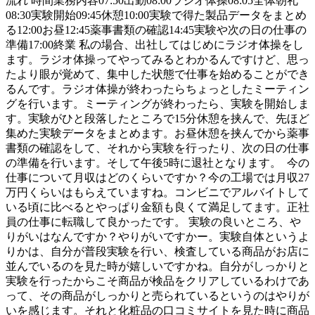
流れ 時間業務内容07:50出勤08:00ラジオ体操08:05全体朝礼
08:30実験開始09:45休憩10:00実験で得た製品データをまとめ
る12:00お昼12:45薬事書類の確認14:45実験や次の日の仕事の
準備17:00終業 私の場合、出社してはじめにラジオ体操をし
ます。ラジオ体操ってやってみるとわかるんですけど、思っ
たより眼が覚めて、集中した状態で仕事を始めることができ
るんです。ラジオ体操が終わったらちょっとしたミーティン
グを行います。ミーティングが終わったら、実験を開始しま
す。実験がひと段落したところで15分休憩を挟んで、先ほど
集めた実験データをまとめます。お昼休憩を挟んでから薬事
書類の確認をして、それから実験を行ったり、次の日の仕事
の準備を行います。そして午後5時に退社となります。 今の
仕事について月収はどのくらいですか？今の工場では月収27
万円くらいはもらえていますね。コンビニでアルバイトして
いる頃に比べるとやっぱり金額も良くて満足してます。正社
員の仕事に転職して良かったです。 実験の良いところ、や
りがいはなんですか？やりがいですかー。実験自体というよ
りかは、自分が普段実験を行い、検査している商品がお店に
並んでいるのを見た時が嬉しいですかね。自分がしっかりと
実験を行ったからこそ商品が検品をクリアしているわけであ
って、その商品がしっかりと売られているというのはやりが
いを感じます。それと化粧品の口コミサイトを見た時に商品