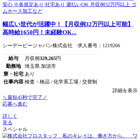
幅広い世代が活躍中！【月収例32万円以上可能】
高時給1650円！未経験OK...
シーデーピージャパン株式会社 求人番号：1219266
給与
月収例
329,265
円
勤務地
埼玉県 加須市
寮・社宅
あり
仕事内容
検査・検品 / 化学系工場 / 交替制
詳細を表示
＼最短45秒で完了／
応募へ進む
詳しく
見る
スペシャル