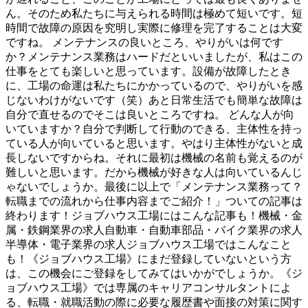
ん。そのため私たちに与えられる時間は極めて短いです。短
時間で故障の原因を究明し実際に修理を完了することは大変
ですね。 メンテナンスの良いところ、やりがいは何です
か？メンテナンス業務はハードだといいましたが、私はこの
仕事をとても楽しいと思っています。設備が故障したとき
に、工場の命運は私たちにかかっているので、やりがいを感
じないわけがないです（笑）あと日常生活でも簡単な故障は
自分で直せるのでそこは良いところですね。 どんな人が向
いていますか？自分で判断して行動のできる、主体性を持っ
ている人が向いていると思います。やはり主体性がないと成
長しないですからね。それに最初は機械の名前も覚えるのが
難しいと思います。だから機械が好きな人は向いているんじ
ゃないでしょうか。最後に以上で「メンテナンス業務って？
転職までの流れから仕事内容までご紹介！」ついての記事は
終わります！ジョブハウス工場にはこんな記事も！機械・金
属・鉄鋼業界の求人自動車・自動車部品・バイク業界の求人
半導体・電子業界の求人ジョブハウス工場ではこんなこと
も！《ジョブハウス工場》にまだ登録していないという方
は、この機会にご登録をしてみてはいかがでしょうか。《ジ
ョブハウス工場》では専属のキャリアコンサルタントによ
る、転職・就職活動の際に必要な履歴書や面接の対策に関す