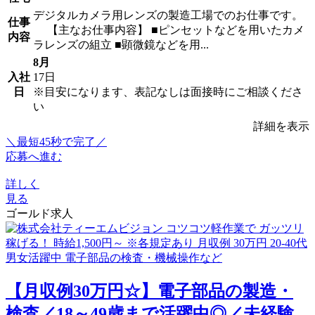
デジタルカメラ用レンズの製造工場でのお仕事です。
仕事
【主なお仕事内容】 ■ピンセットなどを用いたカメ
内容
ラレンズの組立 ■顕微鏡などを用...
8月
入社
17日
日
※目安になります、表記なしは面接時にご相談くださ
い
詳細を表示
＼最短45秒で完了／
応募へ進む
詳しく
見る
ゴールド求人
【月収例30万円☆】電子部品の製造・
検査／18～49歳まで活躍中◎／未経験...