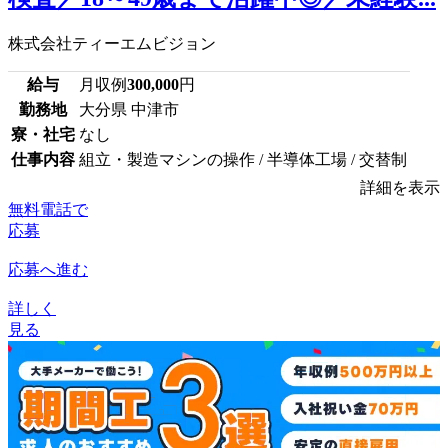
株式会社ティーエムビジョン
給与
月収例
300,000
円
勤務地
大分県 中津市
寮・社宅
なし
仕事内容
組立・製造マシンの操作 / 半導体工場 / 交替制
詳細を表示
無料電話で
応募
応募へ進む
詳しく
見る