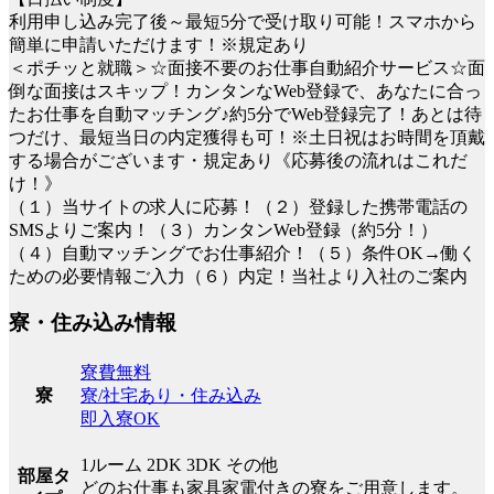
利用申し込み完了後～最短5分で受け取り可能！スマホから
簡単に申請いただけます！※規定あり
＜ポチッと就職＞☆面接不要のお仕事自動紹介サービス☆面
倒な面接はスキップ！カンタンなWeb登録で、あなたに合っ
たお仕事を自動マッチング♪約5分でWeb登録完了！あとは待
つだけ、最短当日の内定獲得も可！※土日祝はお時間を頂戴
する場合がございます・規定あり《応募後の流れはこれだ
け！》
（１）当サイトの求人に応募！（２）登録した携帯電話の
SMSよりご案内！（３）カンタンWeb登録（約5分！）
（４）自動マッチングでお仕事紹介！（５）条件OK→働く
ための必要情報ご入力（６）内定！当社より入社のご案内
寮・住み込み情報
寮費無料
寮/社宅あり・住み込み
寮
即入寮OK
1ルーム 2DK 3DK その他
部屋タ
どのお仕事も家具家電付きの寮をご用意します。