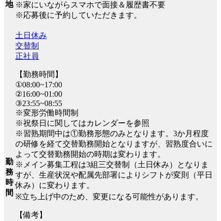
地
※家にいながらスマホで面接＆履歴書不要
※応募後に予約していただきます。
土日休み
交替制
正社員
【勤務時間】
①08:00~17:00
②16:00~01:00
③23:55~08:55
※変形労働時間制
※祝祭日に関してはカレンダーを参照
※習熟期間中は①勤務形態のみとなります。3か月程度
の研修を経て交替勤務開始となりますが、習熟度合いに
よって交替勤務開始の時期は変わります。
勤
※メイン募集工程は3組三交替制（土日休み）となりま
務
すが、生産状況や配属先部署によりシフトが変則（平日
時
休み）に変わります。
間
※立ち上げ中のため、変更になる可能性があります。
【備考】