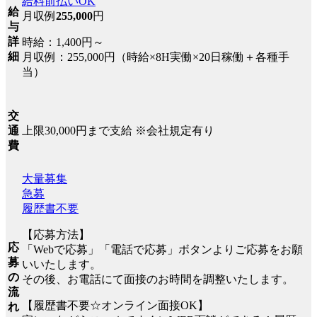
給料前払いOK
給
月収例
255,000
円
与
詳
時給：1,400円～
細
月収例：255,000円（時給×8H実働×20日稼働＋各種手
当）
交
上限30,000円まで支給 ※会社規定有り
通
費
大量募集
急募
履歴書不要
【応募方法】
応
「Webで応募」「電話で応募」ボタンよりご応募をお願
募
いいたします。
の
その後、お電話にて面接のお時間を調整いたします。
流
【履歴書不要☆オンライン面接OK】
れ