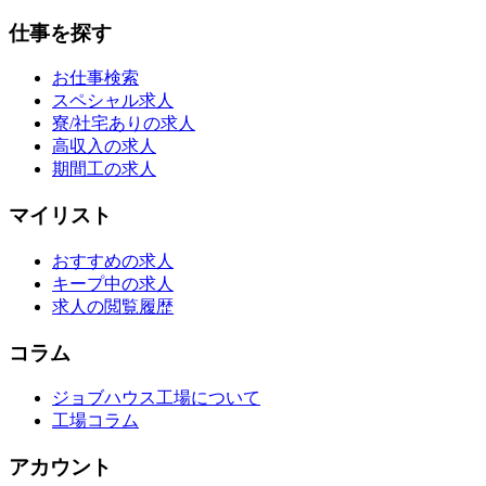
仕事を探す
お仕事検索
スペシャル求人
寮/社宅ありの求人
高収入の求人
期間工の求人
マイリスト
おすすめの求人
キープ中の求人
求人の閲覧履歴
コラム
ジョブハウス工場について
工場コラム
アカウント