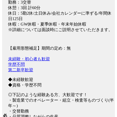
勤務：3交替
休憩：3回 計60分
休日：5勤2休/土日休み/会社カレンダーに準ずる/年間休
日125日
休暇：GW休暇・夏季休暇・年末年始休暇
※詳細については面談時にご説明させていただきます。
【雇用形態補足】期間の定め：無
未経験・初心者も歓迎
学歴不問
第二新卒歓迎
◆未経験歓迎
◆資格・学歴不問
◎下記のような経験ある方、大歓迎です！
・製造業でのオペレーター・組立・検査等ものづくり(半
年～)
・交替勤務
必
・品質調整しながらの生産