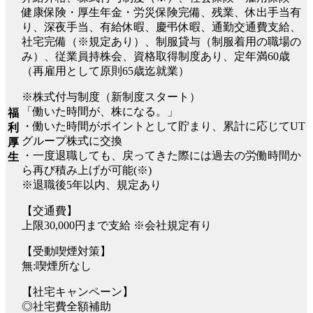
健康保険・厚生年金・労災保険完備、残業、休出手当有
り、深夜手当、有給休暇、慶弔休暇、通勤交通費支給、
社宅完備（※規定あり）、制服貸与（制服着用の職場の
み）、従業員持株会、資格取得制度あり、定年満60歳
（再雇用として原則65歳迄就業）
※株式付与制度（新制度スタート）
「働いた時間が、株になる。」
福
・働いた時間がポイントとして貯まり、累計に応じてUT
利
グループ株式に交換
厚
・一度退職しても、戻ってきた際には過去の労働時間か
生
ら再び積み上げが可能(※)
※退職後5年以内、規定あり
【交通費】
上限30,000円まで支給 ※会社規定有り
【受動喫煙対策】
無:喫煙所なし
【社宅キャンペーン】
◎社宅費全額補助