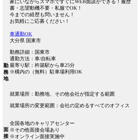
家にいながらスマホですぐにWEB面談ができる！履歴
書・志望動機不要・私服でOK！
今までの経歴も問いません！
お気軽にご応募ください！
車通勤OK
大分県 国東市
勤務詳細：国東市
通勤方法：車/自転車
最寄り駅：杵築駅から車25分
勤
※構内の（無料）駐車場利用OK
務
地
就業場所：勤務地、その他会社が指定する範囲
就業場所の変更範囲：会社の定めるすべてのオフィス
全国各地のキャリアセンター
面
※その他面接会場あり
接
※オンライン面接実施中