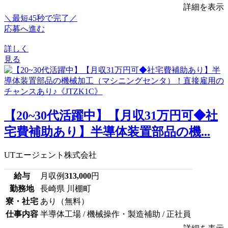
詳細を表示
＼最短45秒で完了／
応募へ進む
詳しく
見る
【20~30代活躍中】【月収31万円可◆社
宅費補助あり】半導体装置部品の機...
UTエージェント株式会社
給与
月収例
313,000
円
勤務地
長崎県 川棚町
寮・社宅
あり（無料）
仕事内容
半導体工場 / 機械操作・製造補助 / 正社員