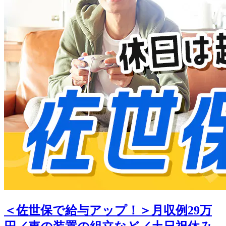
＜佐世保で給与アップ！＞月収例29万