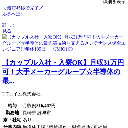
詳細を表示
＼最短45秒で完了／
応募へ進む
詳しく
見る
【カップル入社・入寮OK】月収31万円
可！大手メーカーグループ☆半導体の
最...
UTエイム株式会社
給与
月収例
316,467
円
勤務地
長崎県 諫早市
寮・社宅
あり
仕事内容
半導体工場 / 機械操作・製造補助 / 正社員