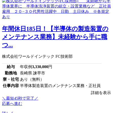
年間休日185日！【半導体の製造装置の
メンテナンス業務】未経験から手に職
つ...
株式会社ワールドインテック FC技術部
給与
年収例
3,330,000
円
勤務地
長崎県 諫早市
寮・社宅
あり（無料）
仕事内容
半導体製造装置のメンテナンス業務・正社員
詳細を表示
＼最短45秒で完了／
応募へ進む