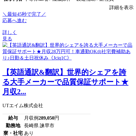
詳細を表示
＼最短45秒で完了／
応募へ進む
詳しく
見る
【英語通訳&翻訳】世界的シェアを誇
る大手メーカーで品質保証サポート★
月収2...
UTエイム株式会社
給与
月収例
289,050
円
勤務地
長崎県 諫早市
寮・社宅
あり