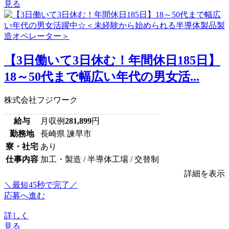
見る
【3日働いて3日休む！年間休日185日】
18～50代まで幅広い年代の男女活...
株式会社フジワーク
給与
月収例
281,899
円
勤務地
長崎県 諫早市
寮・社宅
あり
仕事内容
加工・製造 / 半導体工場 / 交替制
詳細を表示
＼最短45秒で完了／
応募へ進む
詳しく
見る