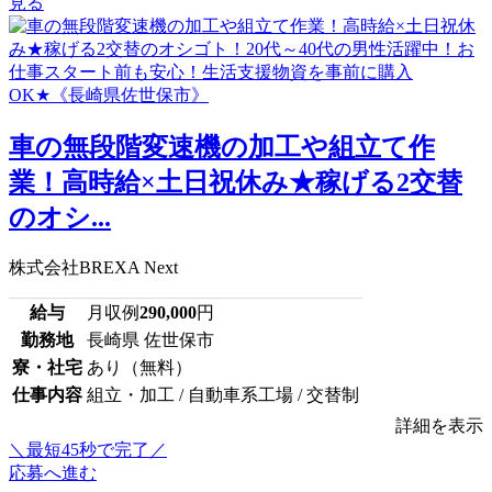
見る
車の無段階変速機の加工や組立て作
業！高時給×土日祝休み★稼げる2交替
のオシ...
株式会社BREXA Next
給与
月収例
290,000
円
勤務地
長崎県 佐世保市
寮・社宅
あり（無料）
仕事内容
組立・加工 / 自動車系工場 / 交替制
詳細を表示
＼最短45秒で完了／
応募へ進む