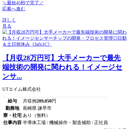
＼最短45秒で完了／
応募へ進む
詳しく
見る
【月収28万円可】大手メーカーで最先
端技術の開発に関われる！イメージセ
ンサ...
UTエイム株式会社
給与
月収例
289,050
円
勤務地
長崎県 諫早市
寮・社宅
あり（無料）
仕事内容
半導体工場 / 機械操作・製造補助 / 正社員