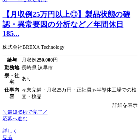
【月収例25万円以上◎】製品状態の確
認・異常要因の分析など／年間休日
185...
株式会社BREXA Technology
給与
月収例
250,000
円
勤務地
長崎県 諫早市
寮・社
あり
宅
仕事内
≪寮完備・月収25万円・正社員≫半導体工場での検
容
査・検品
詳細を表示
＼最短45秒で完了／
応募へ進む
詳しく
見る