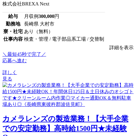
株式会社BREXA Next
給与
月収例
300,000
円
勤務地
長崎県 大村市
寮・社宅
あり（無料）
仕事内容
検査・管理 / 電子部品系工場 / 交替制
詳細を表示
＼最短45秒で完了／
応募へ進む
詳しく
見る
カメラレンズの製造業務！【大手企業
での安定勤務】高時給1500円★未経験