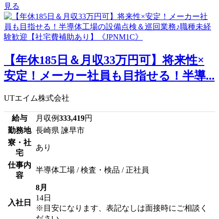
見る
【年休185日＆月収33万円可】将来性×
安定！メーカー社員も目指せる！半導...
UTエイム株式会社
給与
月収例
333,419
円
勤務地
長崎県 諫早市
寮・社
あり
宅
仕事内
半導体工場 / 検査・検品 / 正社員
容
8月
14日
入社日
※目安になります、表記なしは面接時にご相談く
ださい