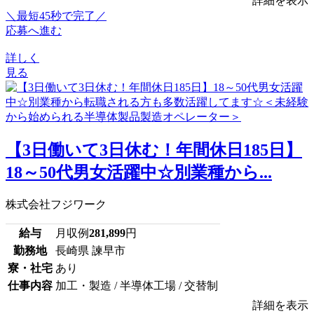
詳細を表示
＼最短45秒で完了／
応募へ進む
詳しく
見る
【3日働いて3日休む！年間休日185日】
18～50代男女活躍中☆別業種から...
株式会社フジワーク
給与
月収例
281,899
円
勤務地
長崎県 諫早市
寮・社宅
あり
仕事内容
加工・製造 / 半導体工場 / 交替制
詳細を表示