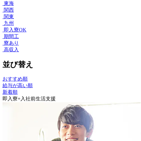
東海
関西
関東
九州
即入寮OK
期間工
寮あり
高収入
並び替え
おすすめ順
給与が高い順
新着順
即入寮+入社前生活支援