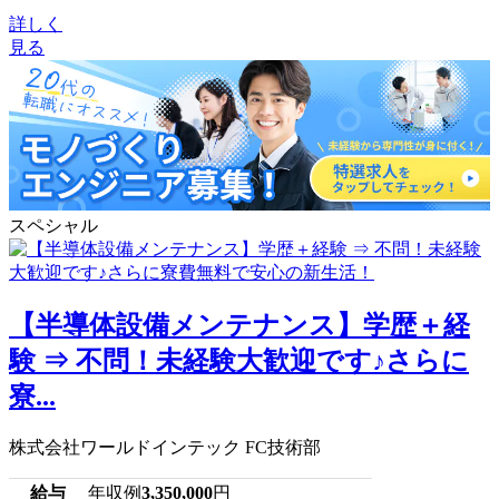
詳しく
見る
スペシャル
【半導体設備メンテナンス】学歴＋経
験 ⇒ 不問！未経験大歓迎です♪さらに
寮...
株式会社ワールドインテック FC技術部
給与
年収例
3,350,000
円