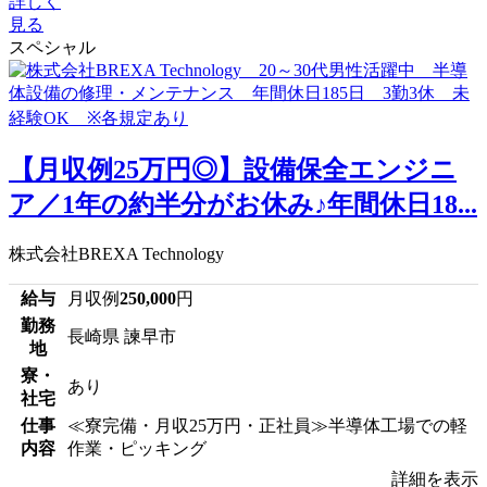
詳しく
見る
スペシャル
【月収例25万円◎】設備保全エンジニ
ア／1年の約半分がお休み♪年間休日18...
株式会社BREXA Technology
給与
月収例
250,000
円
勤務
長崎県 諫早市
地
寮・
あり
社宅
仕事
≪寮完備・月収25万円・正社員≫半導体工場での軽
内容
作業・ピッキング
詳細を表示