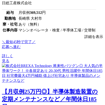
日総工産株式会社
給与
月収例
369,512
円
勤務地
長崎県 大村市
寮・社宅
あり（無料）
仕事内容
マシンオペレータ・検査 / 半導体工場 / 交替制
詳細を表示
＼最短45秒で完了／
応募へ進む
詳しく
見る
【月収例25万円◎】半導体製造装置の
定期メンテナンスなど／年間休日185