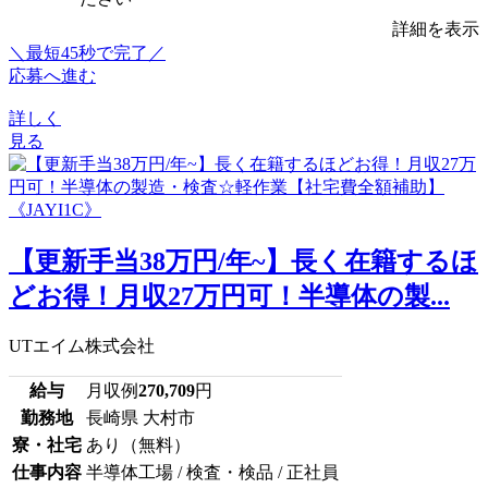
詳細を表示
＼最短45秒で完了／
応募へ進む
詳しく
見る
【更新手当38万円/年~】長く在籍するほ
どお得！月収27万円可！半導体の製...
UTエイム株式会社
給与
月収例
270,709
円
勤務地
長崎県 大村市
寮・社宅
あり（無料）
仕事内容
半導体工場 / 検査・検品 / 正社員