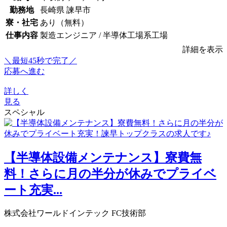
勤務地
長崎県 諫早市
寮・社宅
あり（無料）
仕事内容
製造エンジニア / 半導体工場系工場
詳細を表示
＼最短45秒で完了／
応募へ進む
詳しく
見る
スペシャル
【半導体設備メンテナンス】寮費無
料！さらに月の半分が休みでプライベ
ート充実...
株式会社ワールドインテック FC技術部