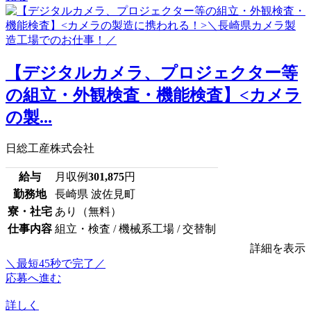
【デジタルカメラ、プロジェクター等
の組立・外観検査・機能検査】<カメラ
の製...
日総工産株式会社
給与
月収例
301,875
円
勤務地
長崎県 波佐見町
寮・社宅
あり（無料）
仕事内容
組立・検査 / 機械系工場 / 交替制
詳細を表示
＼最短45秒で完了／
応募へ進む
詳しく