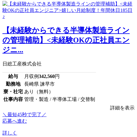
【未経験からできる半導体製造ライン
の管理補助】<未経験OKの正社員エン
ジニ...
日総工産株式会社
給与
月収例
342,560
円
勤務地
長崎県 諫早市
寮・社宅
あり（無料）
仕事内容
管理・製造 / 半導体工場 / 交替制
詳細を表示
＼最短45秒で完了／
応募へ進む
詳しく