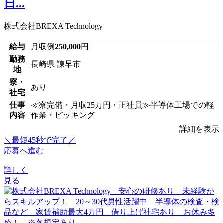
日...
株式会社BREXA Technology
給与
月収例
250,000
円
勤務
長崎県 諫早市
地
寮・
あり
社宅
仕事
≪寮完備・月収25万円・正社員≫半導体工場での軽
内容
作業・ピッキング
詳細を表示
＼最短45秒で完了／
応募へ進む
詳しく
見る