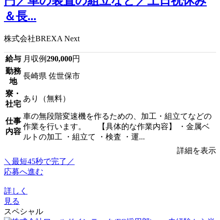
円／車の装置の組立など／土日祝休み
＆長...
株式会社BREXA Next
給与
月収例
290,000
円
勤務
長崎県 佐世保市
地
寮・
あり（無料）
社宅
車の無段階変速機を作るための、加工・組立てなどの
仕事
作業を行います。 【具体的な作業内容】 ・金属ベ
内容
ルトの加工 ・組立て ・検査 ・運...
詳細を表示
＼最短45秒で完了／
応募へ進む
詳しく
見る
スペシャル