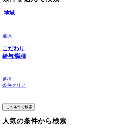
地域
選択
こだわり
給与/職種
選択
条件クリア
この条件で検索
人気の条件から検索