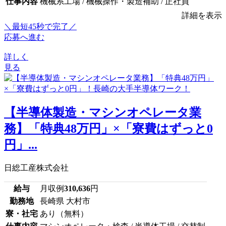
仕事内容
機械系工場 / 機械操作・製造補助 / 正社員
詳細を表示
＼最短45秒で完了／
応募へ進む
詳しく
見る
【半導体製造・マシンオペレータ業
務】「特典48万円」×「寮費はずっと0
円」...
日総工産株式会社
給与
月収例
310,636
円
勤務地
長崎県 大村市
寮・社宅
あり（無料）