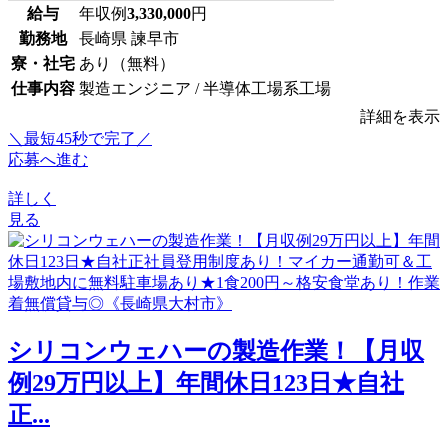
給与
年収例
3,330,000
円
勤務地
長崎県 諫早市
寮・社宅
あり（無料）
仕事内容
製造エンジニア / 半導体工場系工場
詳細を表示
＼最短45秒で完了／
応募へ進む
詳しく
見る
シリコンウェハーの製造作業！【月収
例29万円以上】年間休日123日★自社
正...