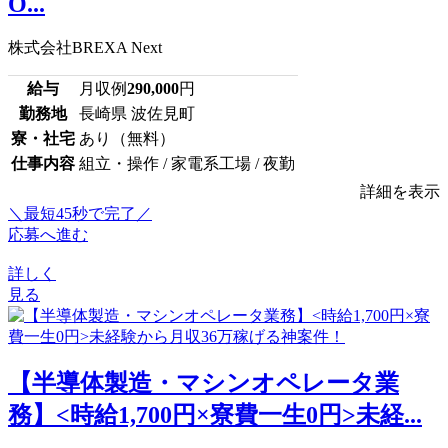
O...
株式会社BREXA Next
給与
月収例
290,000
円
勤務地
長崎県 波佐見町
寮・社宅
あり（無料）
仕事内容
組立・操作 / 家電系工場 / 夜勤
詳細を表示
＼最短45秒で完了／
応募へ進む
詳しく
見る
【半導体製造・マシンオペレータ業
務】<時給1,700円×寮費一生0円>未経...