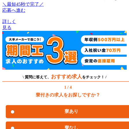
＼最短45秒で完了／
応募へ進む
詳しく
見る
おすすめ求人
\ 質問に答えて、
をチェック！ /
1 / 4
寮付きの求人をお探しですか？
寮あり
寮なし