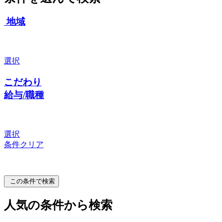
地域
選択
こだわり
給与/職種
選択
条件クリア
この条件で検索
人気の条件から検索