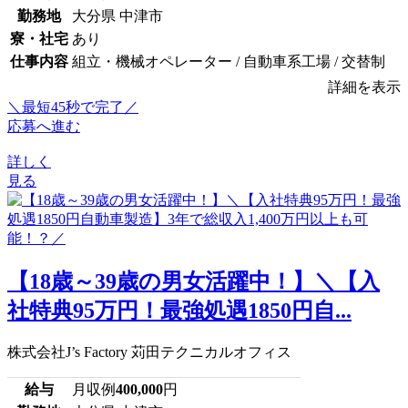
勤務地
大分県 中津市
寮・社宅
あり
仕事内容
組立・機械オペレーター / 自動車系工場 / 交替制
詳細を表示
＼最短45秒で完了／
応募へ進む
詳しく
見る
【18歳～39歳の男女活躍中！】＼【入
社特典95万円！最強処遇1850円自...
株式会社J’s Factory 苅田テクニカルオフィス
給与
月収例
400,000
円