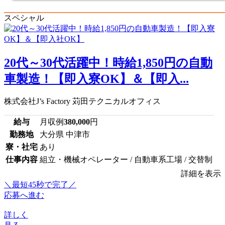
スペシャル
20代～30代活躍中！時給1,850円の自動
車製造！【即入寮OK】＆【即入...
株式会社J’s Factory 苅田テクニカルオフィス
給与
月収例
380,000
円
勤務地
大分県 中津市
寮・社宅
あり
仕事内容
組立・機械オペレーター / 自動車系工場 / 交替制
詳細を表示
＼最短45秒で完了／
応募へ進む
詳しく