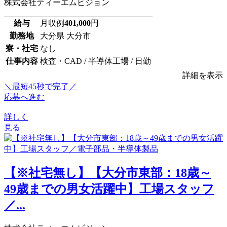
株式会社ティーエムビジョン
給与
月収例
401,000
円
勤務地
大分県 大分市
寮・社宅
なし
仕事内容
検査・CAD / 半導体工場 / 日勤
詳細を表示
＼最短45秒で完了／
応募へ進む
詳しく
見る
【※社宅無し】【大分市東部：18歳～
49歳までの男女活躍中】工場スタッフ
／...