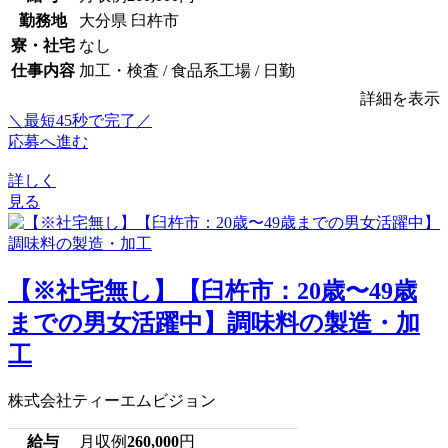
勤務地
大分県 臼杵市
寮・社宅
なし
仕事内容
加工・検査 / 食品系工場 / 日勤
詳細を表示
＼最短45秒で完了／
応募へ進む
詳しく
見る
【※社宅無し】【臼杵市：20歳〜49歳
までの男女活躍中】調味料の製造・加
工
株式会社ティーエムビジョン
給与
月収例
260,000
円