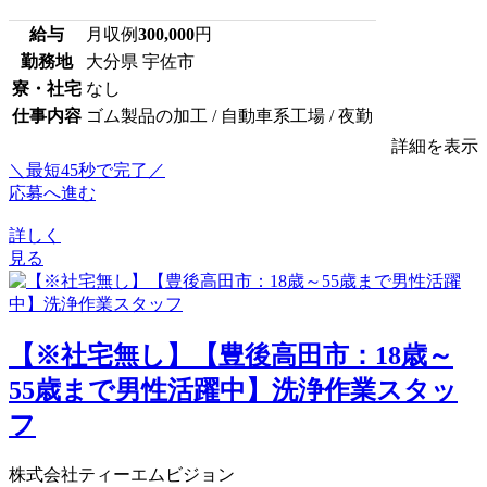
給与
月収例
300,000
円
勤務地
大分県 宇佐市
寮・社宅
なし
仕事内容
ゴム製品の加工 / 自動車系工場 / 夜勤
詳細を表示
＼最短45秒で完了／
応募へ進む
詳しく
見る
【※社宅無し】【豊後高田市：18歳～
55歳まで男性活躍中】洗浄作業スタッ
フ
株式会社ティーエムビジョン