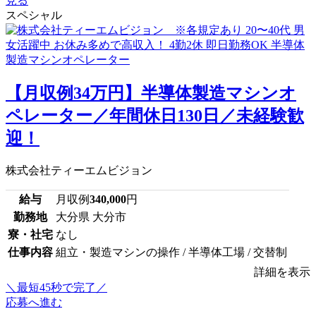
見る
スペシャル
【月収例34万円】半導体製造マシンオ
ペレーター／年間休日130日／未経験歓
迎！
株式会社ティーエムビジョン
給与
月収例
340,000
円
勤務地
大分県 大分市
寮・社宅
なし
仕事内容
組立・製造マシンの操作 / 半導体工場 / 交替制
詳細を表示
＼最短45秒で完了／
応募へ進む