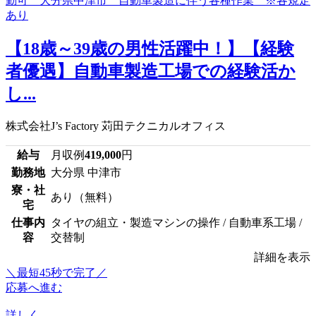
【18歳～39歳の男性活躍中！】【経験
者優遇】自動車製造工場での経験活か
し...
株式会社J’s Factory 苅田テクニカルオフィス
給与
月収例
419,000
円
勤務地
大分県 中津市
寮・社
あり（無料）
宅
仕事内
タイヤの組立・製造マシンの操作 / 自動車系工場 /
容
交替制
詳細を表示
＼最短45秒で完了／
応募へ進む
詳しく