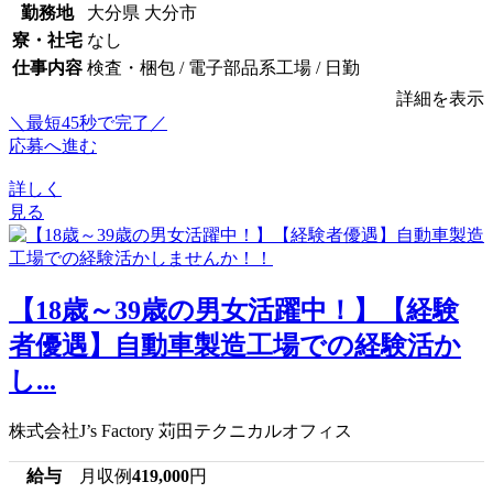
勤務地
大分県 大分市
寮・社宅
なし
仕事内容
検査・梱包 / 電子部品系工場 / 日勤
詳細を表示
＼最短45秒で完了／
応募へ進む
詳しく
見る
【18歳～39歳の男女活躍中！】【経験
者優遇】自動車製造工場での経験活か
し...
株式会社J’s Factory 苅田テクニカルオフィス
給与
月収例
419,000
円