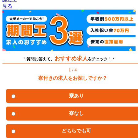
見る
おすすめ求人
\ 質問に答えて、
をチェック！ /
1 / 4
寮付きの求人をお探しですか？
寮あり
寮なし
どちらでも可