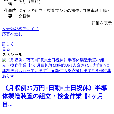
あり（無料）
宅
仕事内
タイヤの組立・製造マシンの操作 / 自動車系工場 /
容
交替制
詳細を表示
＼最短45秒で完了／
応募へ進む
詳しく
見る
スペシャル
《月収例25万円×日勤×土日祝休》半導
体製造装置の組立・検査作業【4ヶ月
目...