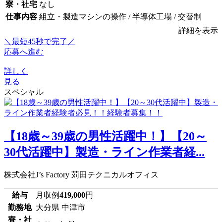
寮・社宅
なし
仕事内容
組立・製造マシンの操作 / 半導体工場 / 交替制
詳細を表示
＼最短45秒で完了／
応募へ進む
詳しく
見る
スペシャル
【18歳～39歳の男性活躍中！】【20～
30代活躍中】製造・ライン作業者経...
株式会社J’s Factory 苅田テクニカルオフィス
給与
月収例
419,000
円
勤務地
大分県 中津市
寮・社