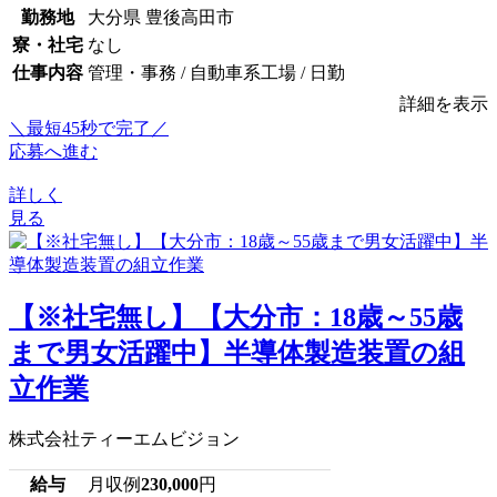
勤務地
大分県 豊後高田市
寮・社宅
なし
仕事内容
管理・事務 / 自動車系工場 / 日勤
詳細を表示
＼最短45秒で完了／
応募へ進む
詳しく
見る
【※社宅無し】【大分市：18歳～55歳
まで男女活躍中】半導体製造装置の組
立作業
株式会社ティーエムビジョン
給与
月収例
230,000
円