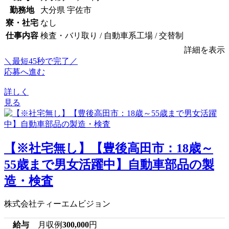
勤務地
大分県 宇佐市
寮・社宅
なし
仕事内容
検査・バリ取り / 自動車系工場 / 交替制
詳細を表示
＼最短45秒で完了／
応募へ進む
詳しく
見る
【※社宅無し】【豊後高田市：18歳～
55歳まで男女活躍中】自動車部品の製
造・検査
株式会社ティーエムビジョン
給与
月収例
300,000
円