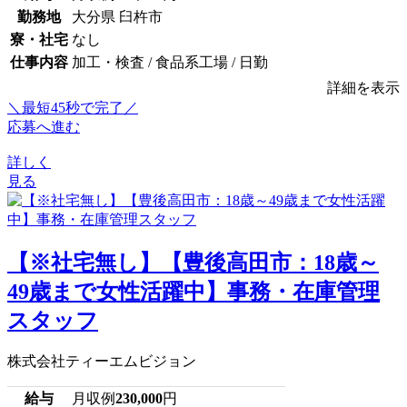
勤務地
大分県 臼杵市
寮・社宅
なし
仕事内容
加工・検査 / 食品系工場 / 日勤
詳細を表示
＼最短45秒で完了／
応募へ進む
詳しく
見る
【※社宅無し】【豊後高田市：18歳～
49歳まで女性活躍中】事務・在庫管理
スタッフ
株式会社ティーエムビジョン
給与
月収例
230,000
円