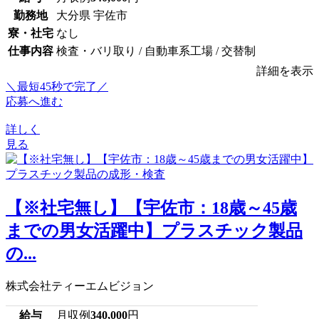
勤務地
大分県 宇佐市
寮・社宅
なし
仕事内容
検査・バリ取り / 自動車系工場 / 交替制
詳細を表示
＼最短45秒で完了／
応募へ進む
詳しく
見る
【※社宅無し】【宇佐市：18歳～45歳
までの男女活躍中】プラスチック製品
の...
株式会社ティーエムビジョン
給与
月収例
340,000
円