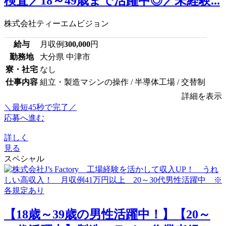
検査／18～49歳まで活躍中◎／未経験...
株式会社ティーエムビジョン
給与
月収例
300,000
円
勤務地
大分県 中津市
寮・社宅
なし
仕事内容
組立・製造マシンの操作 / 半導体工場 / 交替制
詳細を表示
＼最短45秒で完了／
応募へ進む
詳しく
見る
スペシャル
【18歳～39歳の男性活躍中！】【20～