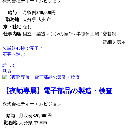
株式会社ティーエムビジョン
給与
月収例
340,000
円
勤務地
大分県 大分市
寮・社宅
なし
仕事内容
組立・製造マシンの操作 / 半導体工場 / 交替制
詳細を表示
＼最短45秒で完了／
応募へ進む
詳しく
見る
【夜勤専属】電子部品の製造・検査
株式会社ティーエムビジョン
給与
月収例
320,000
円
勤務地
大分県 中津市