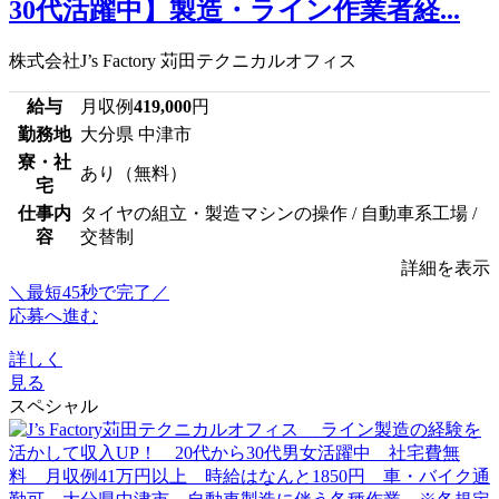
30代活躍中】製造・ライン作業者経...
株式会社J’s Factory 苅田テクニカルオフィス
給与
月収例
419,000
円
勤務地
大分県 中津市
寮・社
あり（無料）
宅
仕事内
タイヤの組立・製造マシンの操作 / 自動車系工場 /
容
交替制
詳細を表示
＼最短45秒で完了／
応募へ進む
詳しく
見る
スペシャル