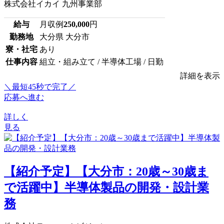
株式会社イカイ 九州事業部
給与
月収例
250,000
円
勤務地
大分県 大分市
寮・社宅
あり
仕事内容
組立・組み立て / 半導体工場 / 日勤
詳細を表示
＼最短45秒で完了／
応募へ進む
詳しく
見る
【紹介予定】【大分市：20歳～30歳ま
で活躍中】半導体製品の開発・設計業
務