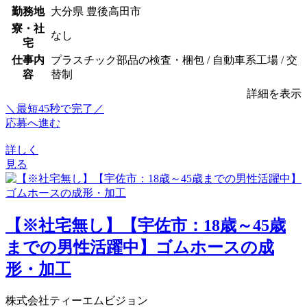
勤務地
大分県 豊後高田市
寮・社
なし
宅
仕事内
プラスチック部品の検査・梱包 / 自動車系工場 / 交
容
替制
詳細を表示
＼最短45秒で完了／
応募へ進む
詳しく
見る
【※社宅無し】【宇佐市：18歳～45歳
までの男性活躍中】ゴムホースの成
形・加工
株式会社ティーエムビジョン