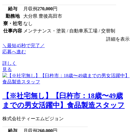
給与
月収例
270,000
円
勤務地
大分県 豊後高田市
寮・社宅
なし
仕事内容
メンテナンス・塗装 / 自動車系工場 / 交替制
詳細を表示
＼最短45秒で完了／
応募へ進む
詳しく
見る
【※社宅無し】【臼杵市：18歳〜49歳
までの男女活躍中】食品製造スタッフ
株式会社ティーエムビジョン
給与
月収例
260,000
円