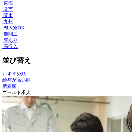
東海
関西
関東
九州
即入寮OK
期間工
寮あり
高収入
並び替え
おすすめ順
給与が高い順
新着順
ゴールド求人