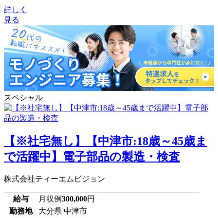
詳しく
見る
スペシャル
【※社宅無し】【中津市:18歳～45歳ま
で活躍中】電子部品の製造・検査
株式会社ティーエムビジョン
給与
月収例
300,000
円
勤務地
大分県 中津市