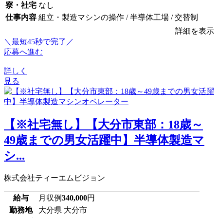
寮・社宅
なし
仕事内容
組立・製造マシンの操作 / 半導体工場 / 交替制
詳細を表示
＼最短45秒で完了／
応募へ進む
詳しく
見る
【※社宅無し】【大分市東部：18歳～
49歳までの男女活躍中】半導体製造マ
シ...
株式会社ティーエムビジョン
給与
月収例
340,000
円
勤務地
大分県 大分市