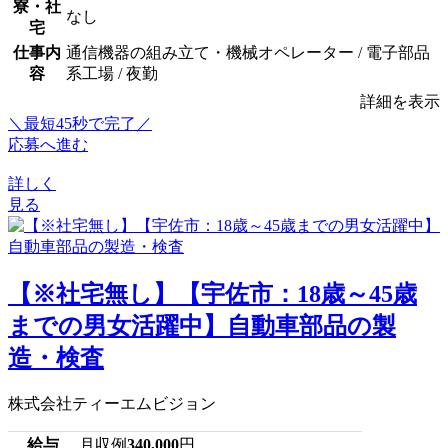
寮・社
なし
宅
仕事内
通信機器の組み立て・機械オペレーター / 電子部品
容
系工場 / 夜勤
詳細を表示
＼最短45秒で完了／
応募へ進む
詳しく
見る
【※社宅無し】【宇佐市：18歳～45歳
までの男女活躍中】自動車部品の製
造・検査
株式会社ティーエムビジョン
給与
月収例
340,000
円