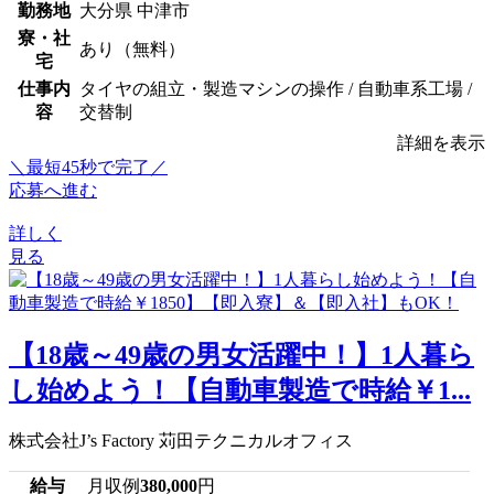
勤務地
大分県 中津市
寮・社
あり（無料）
宅
仕事内
タイヤの組立・製造マシンの操作 / 自動車系工場 /
容
交替制
詳細を表示
＼最短45秒で完了／
応募へ進む
詳しく
見る
【18歳～49歳の男女活躍中！】1人暮ら
し始めよう！【自動車製造で時給￥1...
株式会社J’s Factory 苅田テクニカルオフィス
給与
月収例
380,000
円