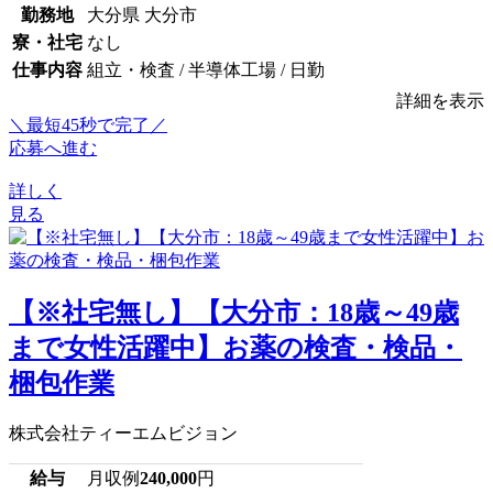
勤務地
大分県 大分市
寮・社宅
なし
仕事内容
組立・検査 / 半導体工場 / 日勤
詳細を表示
＼最短45秒で完了／
応募へ進む
詳しく
見る
【※社宅無し】【大分市：18歳～49歳
まで女性活躍中】お薬の検査・検品・
梱包作業
株式会社ティーエムビジョン
給与
月収例
240,000
円