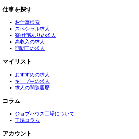
仕事を探す
お仕事検索
スペシャル求人
寮/社宅ありの求人
高収入の求人
期間工の求人
マイリスト
おすすめの求人
キープ中の求人
求人の閲覧履歴
コラム
ジョブハウス工場について
工場コラム
アカウント