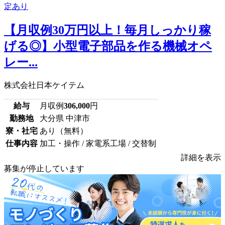
【月収例30万円以上！毎月しっかり稼
げる◎】小型電子部品を作る機械オペ
レー...
株式会社日本ケイテム
給与
月収例
306,000
円
勤務地
大分県 中津市
寮・社宅
あり（無料）
仕事内容
加工・操作 / 家電系工場 / 交替制
詳細を表示
募集が停止しています