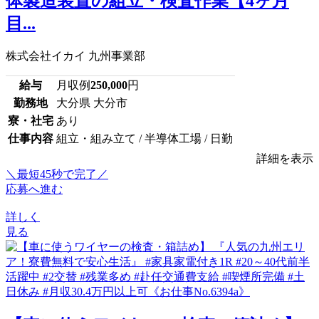
体製造装置の組立・検査作業【4ヶ月
目...
株式会社イカイ 九州事業部
給与
月収例
250,000
円
勤務地
大分県 大分市
寮・社宅
あり
仕事内容
組立・組み立て / 半導体工場 / 日勤
詳細を表示
＼最短45秒で完了／
応募へ進む
詳しく
見る