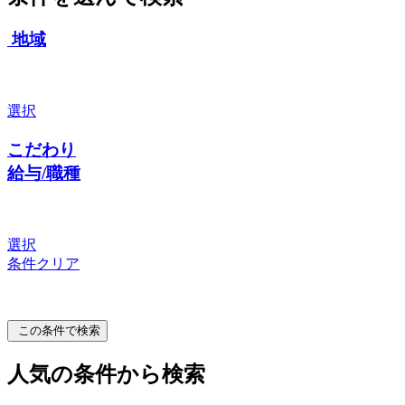
地域
選択
こだわり
給与/職種
選択
条件クリア
この条件で検索
人気の条件から検索