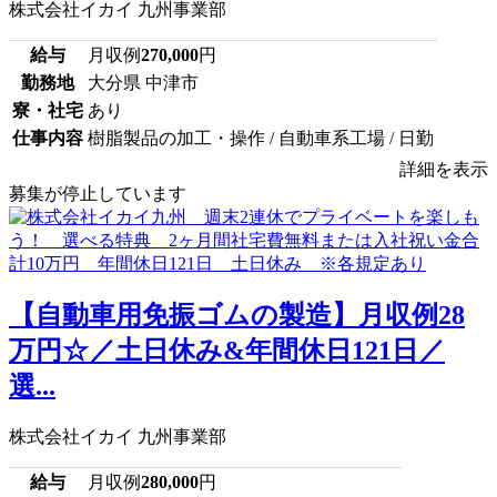
株式会社イカイ 九州事業部
給与
月収例
270,000
円
勤務地
大分県 中津市
寮・社宅
あり
仕事内容
樹脂製品の加工・操作 / 自動車系工場 / 日勤
詳細を表示
募集が停止しています
【自動車用免振ゴムの製造】月収例28
万円☆／土日休み&年間休日121日／
選...
株式会社イカイ 九州事業部
給与
月収例
280,000
円