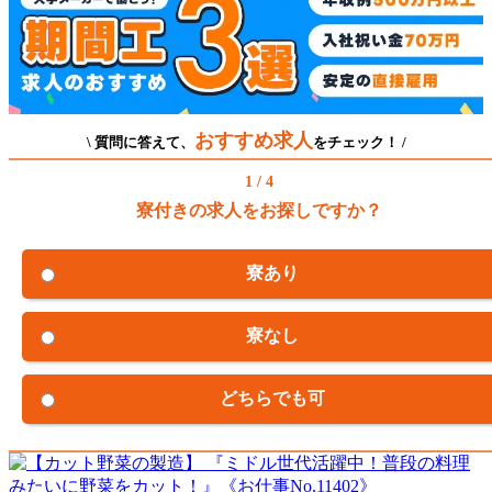
おすすめ求人
\ 質問に答えて、
をチェック！ /
1 / 4
寮付きの求人をお探しですか？
寮あり
寮なし
どちらでも可