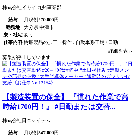
株式会社イカイ 九州事業部
給与
月収例
270,000
円
勤務地
大分県 中津市
寮・社宅
あり
仕事内容
樹脂製品の加工・操作 / 自動車系工場 / 日勤
詳細を表示
募集が停止しています
【製造装置の保全】 『慣れた作業で高
時給1700円！』 #日勤または交替...
株式会社日本ケイテム
給与
月収例
347,000
円