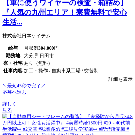
【車に使うワイヤーの検査・箱詰め】
『人気の九州エリア！寮費無料で安心
生活...
株式会社日本ケイテム
給与
月収例
304,000
円
勤務地
大分県 日田市
寮・社宅
あり（無料）
仕事内容
加工・操作 / 自動車系工場 / 交替制
詳細を表示
＼最短45秒で完了／
応募へ進む
詳しく
見る