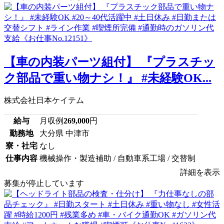
【車の内装パーツ組付】 『プラスチッ
ク部品で重い物ナシ！』 #未経験OK...
株式会社日本ケイテム
給与
月収例
269,000
円
勤務地
大分県 中津市
寮・社宅
なし
仕事内容
機械操作・製造補助 / 自動車系工場 / 交替制
詳細を表示
募集が停止しています