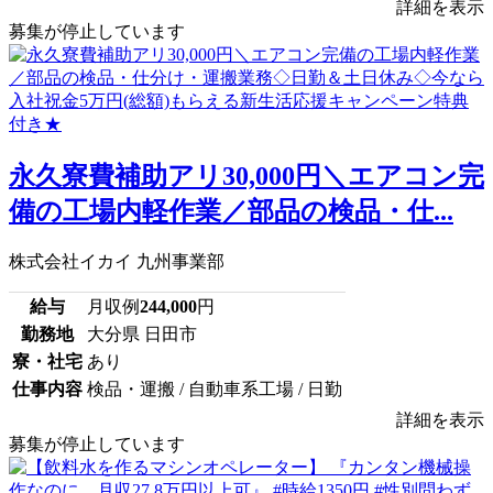
詳細を表示
募集が停止しています
永久寮費補助アリ30,000円＼エアコン完
備の工場内軽作業／部品の検品・仕...
株式会社イカイ 九州事業部
給与
月収例
244,000
円
勤務地
大分県 日田市
寮・社宅
あり
仕事内容
検品・運搬 / 自動車系工場 / 日勤
詳細を表示
募集が停止しています