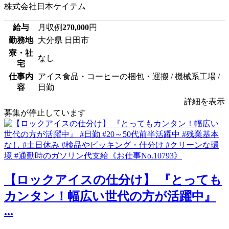
株式会社日本ケイテム
給与
月収例
270,000
円
勤務地
大分県 日田市
寮・社
なし
宅
仕事内
アイス食品・コーヒーの梱包・運搬 / 機械系工場 /
容
日勤
詳細を表示
募集が停止しています
【ロックアイスの仕分け】 『とっても
カンタン！幅広い世代の方が活躍中』
...