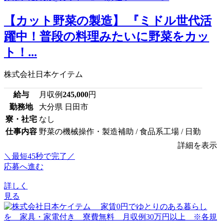
【カット野菜の製造】 『ミドル世代活
躍中！普段の料理みたいに野菜をカッ
ト！...
株式会社日本ケイテム
給与
月収例
245,000
円
勤務地
大分県 日田市
寮・社宅
なし
仕事内容
野菜の機械操作・製造補助 / 食品系工場 / 日勤
詳細を表示
＼最短45秒で完了／
応募へ進む
詳しく
見る