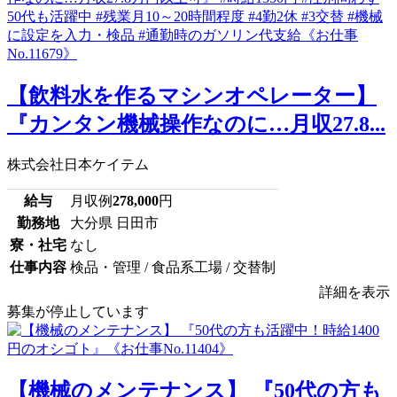
【飲料水を作るマシンオペレーター】
『カンタン機械操作なのに…月収27.8...
株式会社日本ケイテム
給与
月収例
278,000
円
勤務地
大分県 日田市
寮・社宅
なし
仕事内容
検品・管理 / 食品系工場 / 交替制
詳細を表示
募集が停止しています
【機械のメンテナンス】 『50代の方も