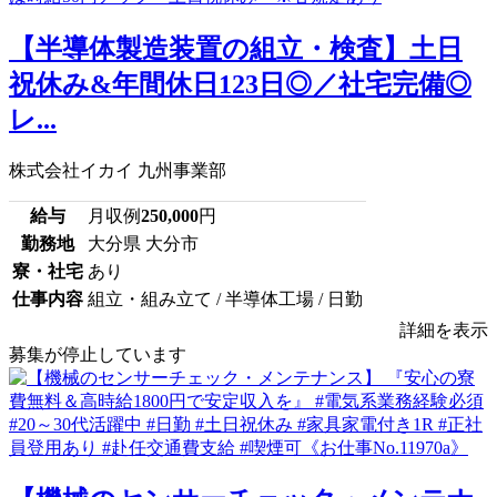
【半導体製造装置の組立・検査】土日
祝休み&年間休日123日◎／社宅完備◎
レ...
株式会社イカイ 九州事業部
給与
月収例
250,000
円
勤務地
大分県 大分市
寮・社宅
あり
仕事内容
組立・組み立て / 半導体工場 / 日勤
詳細を表示
募集が停止しています