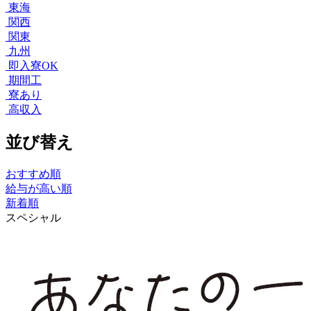
東海
関西
関東
九州
即入寮OK
期間工
寮あり
高収入
並び替え
おすすめ順
給与が高い順
新着順
スペシャル