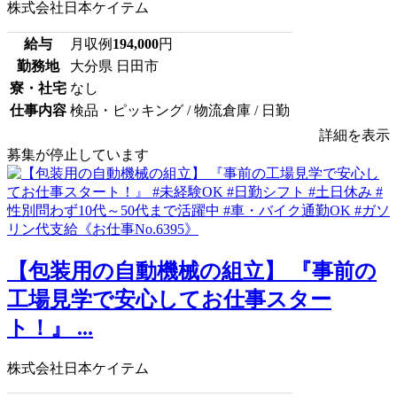
株式会社日本ケイテム
給与
月収例
194,000
円
勤務地
大分県 日田市
寮・社宅
なし
仕事内容
検品・ピッキング / 物流倉庫 / 日勤
詳細を表示
募集が停止しています
【包装用の自動機械の組立】 『事前の
工場見学で安心してお仕事スター
ト！』 ...
株式会社日本ケイテム