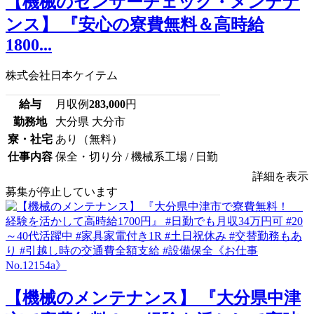
【機械のセンサーチェック・メンテナ
ンス】 『安心の寮費無料＆高時給
1800...
株式会社日本ケイテム
給与
月収例
283,000
円
勤務地
大分県 大分市
寮・社宅
あり（無料）
仕事内容
保全・切り分 / 機械系工場 / 日勤
詳細を表示
募集が停止しています
【機械のメンテナンス】 『大分県中津