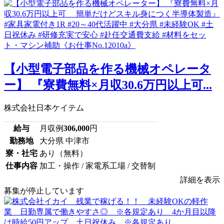
【小型電子部品を作る機械オペレータ
ー】 『寮費無料×月収30.6万円以上可...
株式会社日本ケイテム
給与
月収例
306,000
円
勤務地
大分県 中津市
寮・社宅
あり（無料）
仕事内容
加工・操作 / 家電系工場 / 交替制
詳細を表示
募集が停止しています