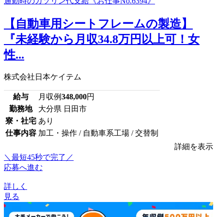
【自動車用シートフレームの製造】
『未経験から月収34.8万円以上可！女
性...
株式会社日本ケイテム
給与
月収例
348,000
円
勤務地
大分県 日田市
寮・社宅
あり
仕事内容
加工・操作 / 自動車系工場 / 交替制
詳細を表示
＼最短45秒で完了／
応募へ進む
詳しく
見る