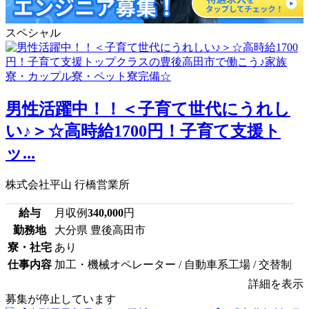
スペシャル
男性活躍中！！＜子育て世代にうれし
い♪＞☆高時給1700円！子育て支援ト
ッ...
株式会社平山 行橋営業所
給与
月収例
340,000
円
勤務地
大分県 豊後高田市
寮・社宅
あり
仕事内容
加工・機械オペレーター / 自動車系工場 / 交替制
詳細を表示
募集が停止しています