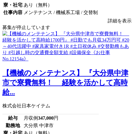
寮・社宅
あり（無料）
仕事内容
メンテナンス / 機械系工場 / 交替制
詳細を表示
募集が停止しています
【機械のメンテナンス】 『大分県中津
市で寮費無料！ 経験を活かして高時
給...
株式会社日本ケイテム
給与
月収例
347,000
円
勤務地
大分県 中津市
寮・社宅
あり（無料）