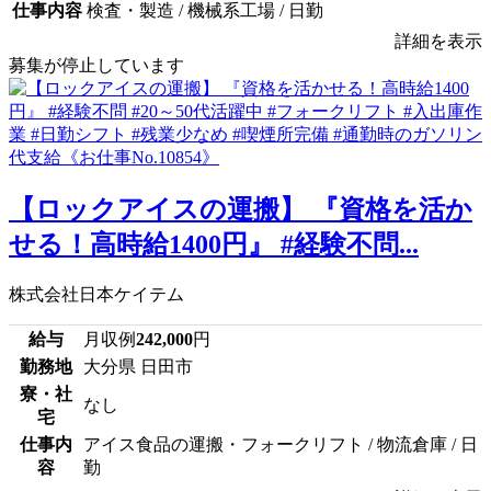
仕事内容
検査・製造 / 機械系工場 / 日勤
詳細を表示
募集が停止しています
【ロックアイスの運搬】 『資格を活か
せる！高時給1400円』 #経験不問...
株式会社日本ケイテム
給与
月収例
242,000
円
勤務地
大分県 日田市
寮・社
なし
宅
仕事内
アイス食品の運搬・フォークリフト / 物流倉庫 / 日
容
勤