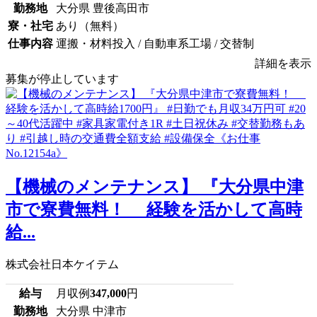
勤務地
大分県 豊後高田市
寮・社宅
あり（無料）
仕事内容
運搬・材料投入 / 自動車系工場 / 交替制
詳細を表示
募集が停止しています
【機械のメンテナンス】 『大分県中津
市で寮費無料！ 経験を活かして高時
給...
株式会社日本ケイテム
給与
月収例
347,000
円
勤務地
大分県 中津市