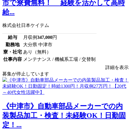
市で寮費無料！ 経験を活かして高時
給...
株式会社日本ケイテム
給与
月収例
347,000
円
勤務地
大分県 中津市
寮・社宅
あり（無料）
仕事内容
メンテナンス / 機械系工場 / 交替制
詳細を表示
募集が停止しています
《中津市》自動車部品メーカーでの内
装製品加工・検査！未経験OK！日勤固
定！...