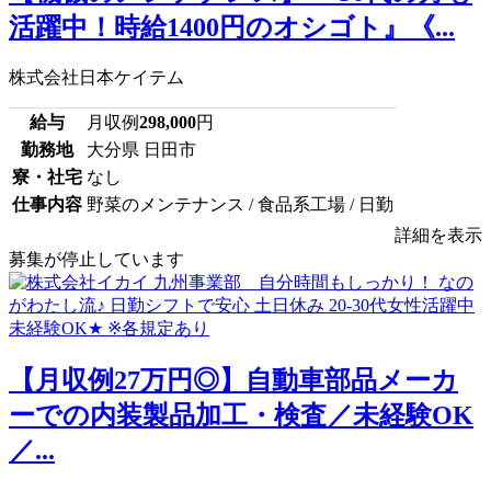
活躍中！時給1400円のオシゴト』《...
株式会社日本ケイテム
給与
月収例
298,000
円
勤務地
大分県 日田市
寮・社宅
なし
仕事内容
野菜のメンテナンス / 食品系工場 / 日勤
詳細を表示
募集が停止しています
【月収例27万円◎】自動車部品メーカ
ーでの内装製品加工・検査／未経験OK
／...