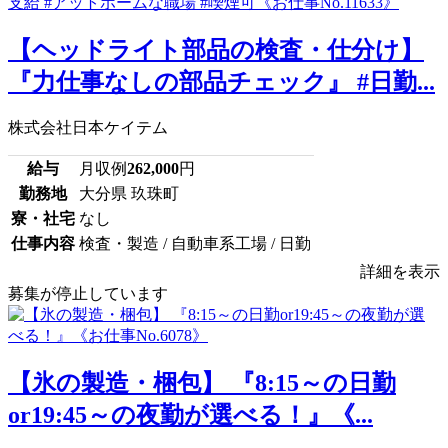
【ヘッドライト部品の検査・仕分け】
『力仕事なしの部品チェック』 #日勤...
株式会社日本ケイテム
給与
月収例
262,000
円
勤務地
大分県 玖珠町
寮・社宅
なし
仕事内容
検査・製造 / 自動車系工場 / 日勤
詳細を表示
募集が停止しています
【氷の製造・梱包】 『8:15～の日勤
or19:45～の夜勤が選べる！』《...