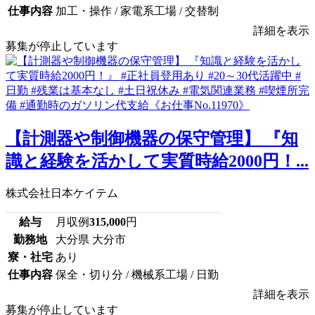
仕事内容
加工・操作 / 家電系工場 / 交替制
詳細を表示
募集が停止しています
【計測器や制御機器の保守管理】 『知
識と経験を活かして実質時給2000円！...
株式会社日本ケイテム
給与
月収例
315,000
円
勤務地
大分県 大分市
寮・社宅
あり
仕事内容
保全・切り分 / 機械系工場 / 日勤
詳細を表示
募集が停止しています