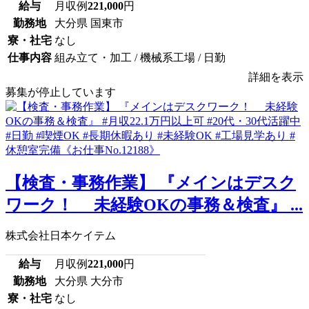
給与
月収例
221,000
円
勤務地
大分県 国東市
寮・社宅
なし
仕事内容
組み立て・加工 / 機械系工場 / 日勤
詳細を表示
募集が停止しています
【検査・事務作業】 『メインはデスク
ワーク！ 未経験OKの事務＆検査』 ...
株式会社日本ケイテム
給与
月収例
221,000
円
勤務地
大分県 大分市
寮・社宅
なし