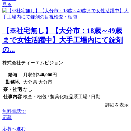
見る
【※社宅無し】【大分市：18歳～49歳
まで女性活躍中】大手工場内にて錠剤
の...
株式会社ティーエムビジョン
給与
月収例
240,000
円
勤務地
大分県 大分市
寮・社宅
なし
仕事内容
検査・梱包 / 製薬化粧品系工場 / 日勤
詳細を表示
無料電話で
応募
応募へ進む