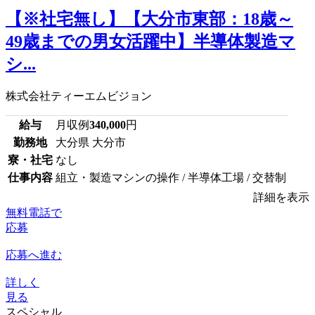
【※社宅無し】【大分市東部：18歳～
49歳までの男女活躍中】半導体製造マ
シ...
株式会社ティーエムビジョン
給与
月収例
340,000
円
勤務地
大分県 大分市
寮・社宅
なし
仕事内容
組立・製造マシンの操作 / 半導体工場 / 交替制
詳細を表示
無料電話で
応募
応募へ進む
詳しく
見る
スペシャル