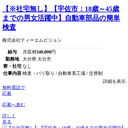
【※社宅無し】【宇佐市：18歳～45歳
までの男女活躍中】自動車部品の簡単
検査
株式会社ティーエムビジョン
給与
月収例
340,000
円
勤務地
大分県 大分市
寮・社宅
なし
仕事内容
検査・バリ取り / 自動車系工場 / 交替制
詳細を表示
無料電話で
応募
応募へ進む
詳しく
見る