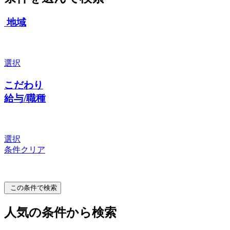
地域
選択
こだわり
給与/職種
選択
条件クリア
この条件で検索
人気の条件から検索