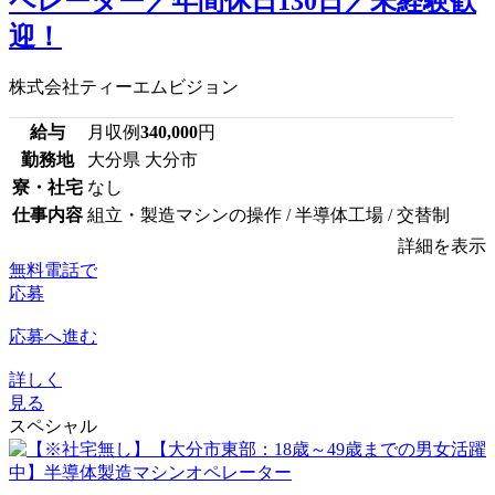
ペレーター／年間休日130日／未経験歓
迎！
株式会社ティーエムビジョン
給与
月収例
340,000
円
勤務地
大分県 大分市
寮・社宅
なし
仕事内容
組立・製造マシンの操作 / 半導体工場 / 交替制
詳細を表示
無料電話で
応募
応募へ進む
詳しく
見る
スペシャル