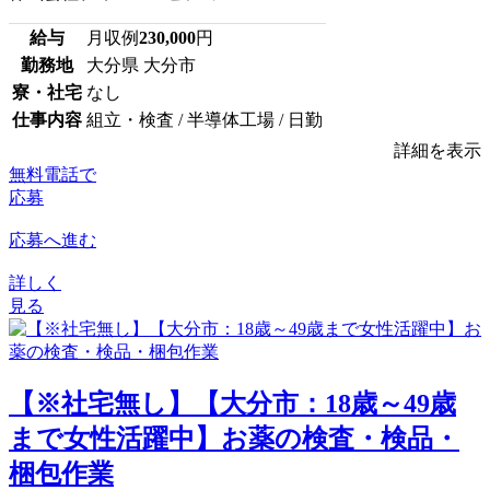
給与
月収例
230,000
円
勤務地
大分県 大分市
寮・社宅
なし
仕事内容
組立・検査 / 半導体工場 / 日勤
詳細を表示
無料電話で
応募
応募へ進む
詳しく
見る
【※社宅無し】【大分市：18歳～49歳
まで女性活躍中】お薬の検査・検品・
梱包作業