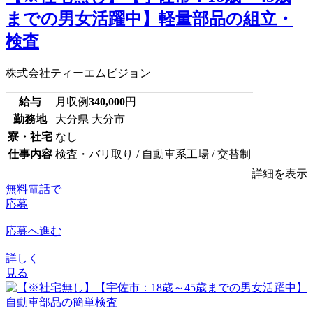
までの男女活躍中】軽量部品の組立・
検査
株式会社ティーエムビジョン
給与
月収例
340,000
円
勤務地
大分県 大分市
寮・社宅
なし
仕事内容
検査・バリ取り / 自動車系工場 / 交替制
詳細を表示
無料電話で
応募
応募へ進む
詳しく
見る