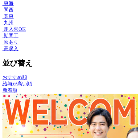
東海
関西
関東
九州
即入寮OK
期間工
寮あり
高収入
並び替え
おすすめ順
給与が高い順
新着順