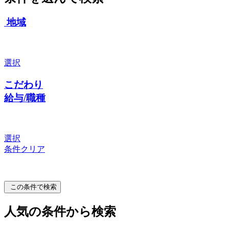
地域
選択
こだわり
給与/職種
選択
条件クリア
この条件で検索
人気の条件から検索