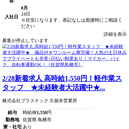
容
8月
24日
入社日
※目安になります、表記なしは面接時にご相談く
ださい
詳細を表示
募集が停止しています
2/28新着求人 高時給1,550円！軽作業ス
タッフ ★未経験者大活躍中★...
株式会社ブラステック 久留米営業所
給与
時給例
1,550
円
勤務地
佐賀県 鳥栖市
寮・社宅
あり