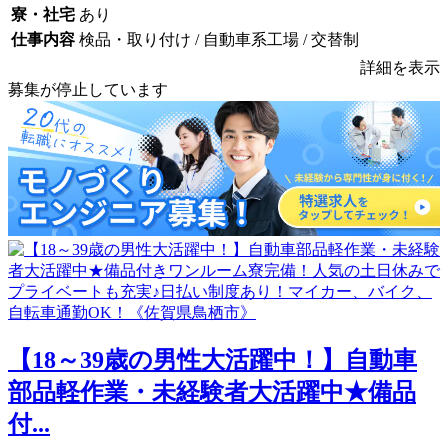
寮・社宅
あり
仕事内容
検品・取り付け / 自動車系工場 / 交替制
詳細を表示
募集が停止しています
【18～39歳の男性大活躍中！】自動車
部品軽作業・未経験者大活躍中★備品
付...