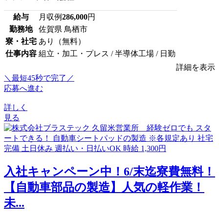
給与
月収例
286,000
円
勤務地
佐賀県 鳥栖市
寮・社宅
あり（無料）
仕事内容
組立・加工・プレス / 半導体工場 / 日勤
詳細を表示
＼最短45秒で完了／
応募へ進む
詳しく
見る
入社キャンペーン中！6/末迄寮費無料！
【自動車部品の製造】人気の軽作業！
未...