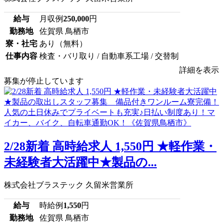
給与
月収例
250,000
円
勤務地
佐賀県 鳥栖市
寮・社宅
あり（無料）
仕事内容
検査・バリ取り / 自動車系工場 / 交替制
詳細を表示
募集が停止しています
2/28新着 高時給求人 1,550円 ★軽作業・
未経験者大活躍中★製品の...
株式会社ブラステック 久留米営業所
給与
時給例
1,550
円
勤務地
佐賀県 鳥栖市