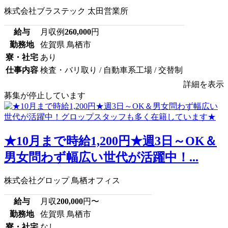
株式会社ブラステック 太田営業所
給与
月収例
260,000
円
勤務地
佐賀県 鳥栖市
寮・社宅
あり
仕事内容
検査・バリ取り / 自動車系工場 / 交替制
詳細を表示
募集が停止しています
★10月まで時給1,200円★週3日～OK＆
男女問わず幅広い世代が活躍中！...
株式会社グロップ 鳥栖オフィス
給与
月収
200,000
円〜
勤務地
佐賀県 鳥栖市
寮・社宅
なし