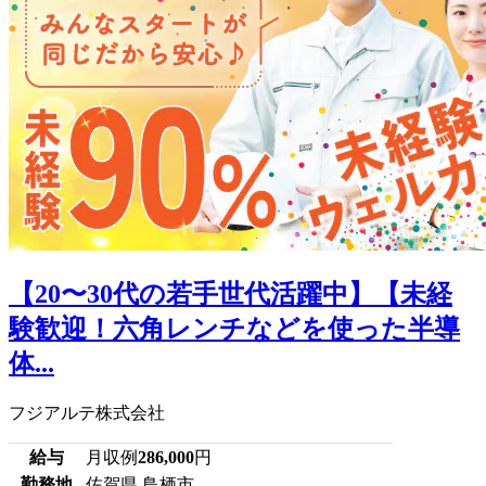
【20〜30代の若手世代活躍中】【未経
験歓迎！六角レンチなどを使った半導
体...
フジアルテ株式会社
給与
月収例
286,000
円
勤務地
佐賀県 鳥栖市