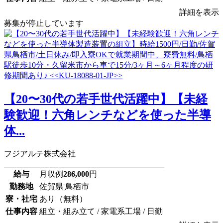
詳細を表示
募集が停止しています
【20〜30代の若手世代活躍中】【未経
験歓迎！六角レンチなどを使った半導
体...
フジアルテ株式会社
給与
月収例
286,000
円
勤務地
佐賀県 鳥栖市
寮・社宅
あり（無料）
仕事内容
組立・組み立て / 家電系工場 / 日勤