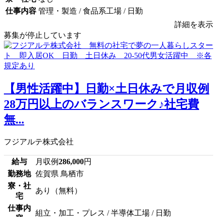
仕事内容
管理・製造 / 食品系工場 / 日勤
詳細を表示
募集が停止しています
【男性活躍中】日勤×土日休みで月収例
28万円以上のバランスワーク♪社宅費
無...
フジアルテ株式会社
給与
月収例
286,000
円
勤務地
佐賀県 鳥栖市
寮・社
あり（無料）
宅
仕事内
組立・加工・プレス / 半導体工場 / 日勤