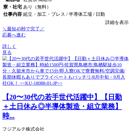
寮・社宅
あり（無料）
仕事内容
組立・加工・プレス / 半導体工場 / 日勤
詳細を表示
＼最短45秒で完了／
応募へ進む
詳しく
見る
【20〜30代の若手世代活躍中】【日勤
＋土日休み◎半導体製造・組立業務】
時...
フジアルテ株式会社