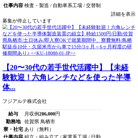
仕事内容
検査・製造 / 自動車系工場 / 交替制
詳細を表示
募集が停止しています
【20〜30代の若手世代活躍中】【未経
験歓迎！六角レンチなどを使った半導
体...
フジアルテ株式会社
給与
月収例
286,000
円
勤務地
佐賀県 鳥栖市
寮・社宅
あり（無料）
仕事内容
組立・組み立て / 家電系工場 / 日勤