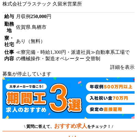
株式会社ブラステック 久留米営業所
給与
月収例
250,000
円
勤務
佐賀県 鳥栖市
地
寮・
あり（無料）
社宅
仕事
≪寮完備・時給1,300円・派遣社員≫自動車系工場で
内容
の機械操作・製造オペレーター 交替制
詳細を表示
募集が停止しています
おすすめ求人
\ 質問に答えて、
をチェック！ /