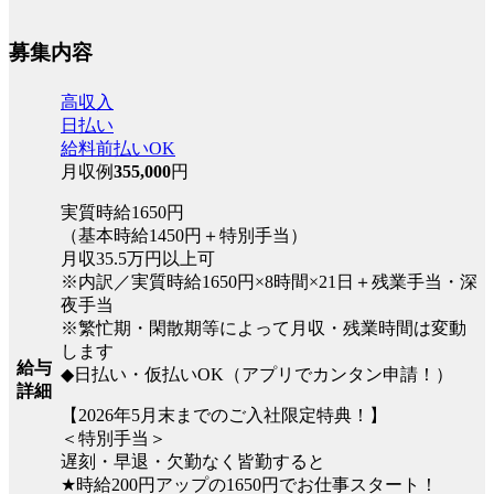
募集内容
高収入
日払い
給料前払いOK
月収例
355,000
円
実質時給1650円
（基本時給1450円＋特別手当）
月収35.5万円以上可
※内訳／実質時給1650円×8時間×21日＋残業手当・深
夜手当
※繁忙期・閑散期等によって月収・残業時間は変動
します
給与
◆日払い・仮払いOK（アプリでカンタン申請！）
詳細
【2026年5月末までのご入社限定特典！】
＜特別手当＞
遅刻・早退・欠勤なく皆勤すると
★時給200円アップの1650円でお仕事スタート！