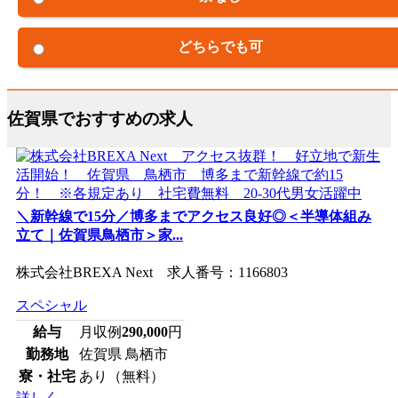
どちらでも可
佐賀県でおすすめの求人
＼新幹線で15分／博多までアクセス良好◎＜半導体組み
立て｜佐賀県鳥栖市＞家...
株式会社BREXA Next 求人番号：1166803
スペシャル
給与
月収例
290,000
円
勤務地
佐賀県 鳥栖市
寮・社宅
あり（無料）
詳しく