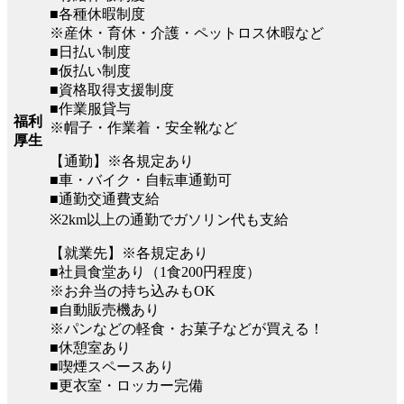
■各種休暇制度
※産休・育休・介護・ペットロス休暇など
■日払い制度
■仮払い制度
■資格取得支援制度
■作業服貸与
福利
※帽子・作業着・安全靴など
厚生
【通勤】※各規定あり
■車・バイク・自転車通勤可
■通勤交通費支給
※2km以上の通勤でガソリン代も支給
【就業先】※各規定あり
■社員食堂あり（1食200円程度）
※お弁当の持ち込みもOK
■自動販売機あり
※パンなどの軽食・お菓子などが買える！
■休憩室あり
■喫煙スペースあり
■更衣室・ロッカー完備