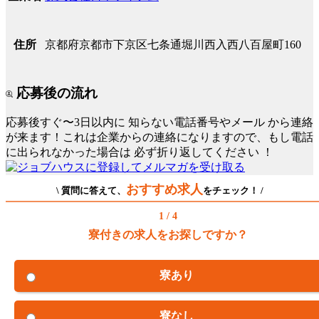
京都府京都市下京区七条通堀川西入西八百屋町160
住所
応募後の流れ
応募後すぐ〜3日以内に
知らない電話番号やメール
から連絡
が来ます！これは企業からの連絡になりますので、もし電話
に出られなかった場合は
必ず折り返してください
！
おすすめ求人
\ 質問に答えて、
をチェック！ /
1 / 4
寮付きの求人をお探しですか？
寮あり
寮なし