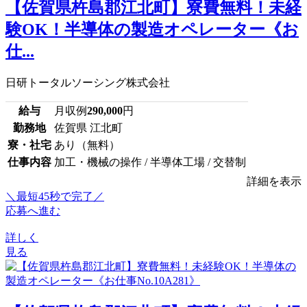
【佐賀県杵島郡江北町】寮費無料！未経
験OK！半導体の製造オペレーター《お
仕...
日研トータルソーシング株式会社
給与
月収例
290,000
円
勤務地
佐賀県 江北町
寮・社宅
あり（無料）
仕事内容
加工・機械の操作 / 半導体工場 / 交替制
詳細を表示
＼最短45秒で完了／
応募へ進む
詳しく
見る