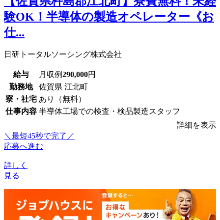
【佐賀県杵島郡江北町】寮費無料！未経
験OK！半導体の製造オペレーター《お
仕...
日研トータルソーシング株式会社
給与
月収例
290,000
円
勤務地
佐賀県 江北町
寮・社宅
あり（無料）
仕事内容
半導体工場での検査・検品製造スタッフ
詳細を表示
＼最短45秒で完了／
応募へ進む
詳しく
見る