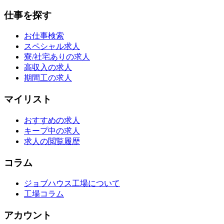
仕事を探す
お仕事検索
スペシャル求人
寮/社宅ありの求人
高収入の求人
期間工の求人
マイリスト
おすすめの求人
キープ中の求人
求人の閲覧履歴
コラム
ジョブハウス工場について
工場コラム
アカウント