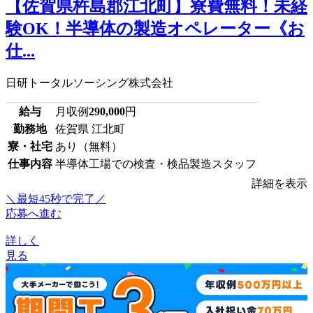
【佐賀県杵島郡江北町】寮費無料！未経
験OK！半導体の製造オペレーター《お
仕...
日研トータルソーシング株式会社
給与
月収例
290,000
円
勤務地
佐賀県 江北町
寮・社宅
あり（無料）
仕事内容
半導体工場での検査・検品製造スタッフ
詳細を表示
＼最短45秒で完了／
応募へ進む
詳しく
見る