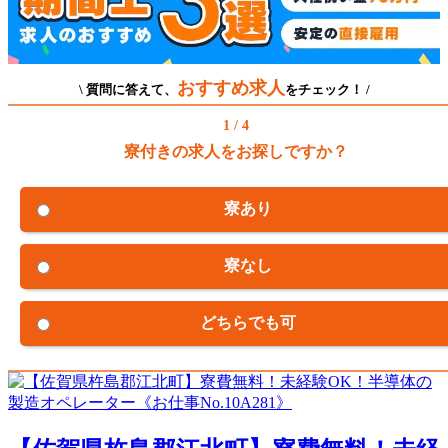
おすすめ求人
\ 質問に答えて、
をチェック！ /
1 / 4
寮付きの求人をお探しですか？
寮あり
寮なし
どちらでも可