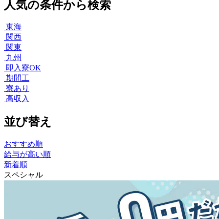
人気の条件から検索
東海
関西
関東
九州
即入寮OK
期間工
寮あり
高収入
並び替え
おすすめ順
給与が高い順
新着順
スペシャル