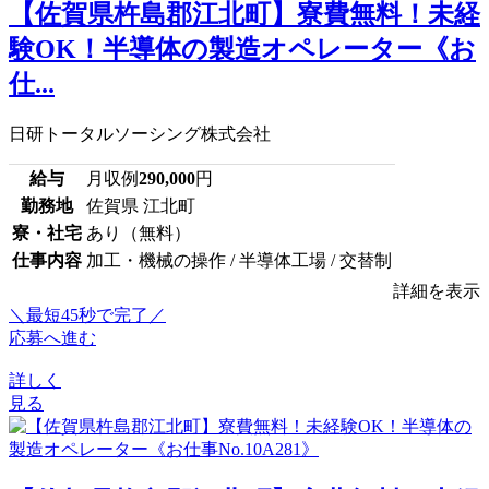
【佐賀県杵島郡江北町】寮費無料！未経
験OK！半導体の製造オペレーター《お
仕...
日研トータルソーシング株式会社
給与
月収例
290,000
円
勤務地
佐賀県 江北町
寮・社宅
あり（無料）
仕事内容
加工・機械の操作 / 半導体工場 / 交替制
詳細を表示
＼最短45秒で完了／
応募へ進む
詳しく
見る