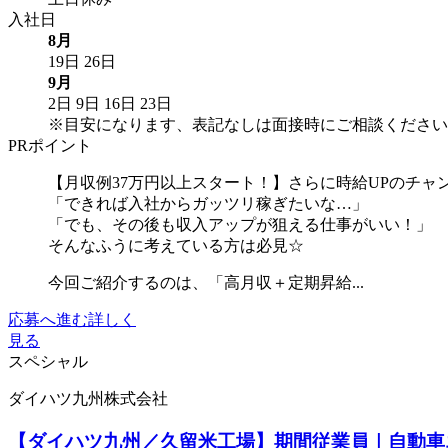
入社日
8月
19日
26日
9月
2日
9日
16日
23日
※目安になります、表記なしは面接時にご相談ください
PRポイント
【月収例37万円以上スタート！】さらに時給UPのチャ
「できれば入社からガッツリ稼ぎたいな…」
「でも、その後も収入アップが狙える仕事がいい！」
そんなふうに考えている方は必見☆
今回ご紹介するのは、「高月収＋定期昇給...
応募へ進む
詳しく
見る
スペシャル
ダイハツ九州株式会社
【ダイハツ九州／久留米工場】期間従業員｜自動車