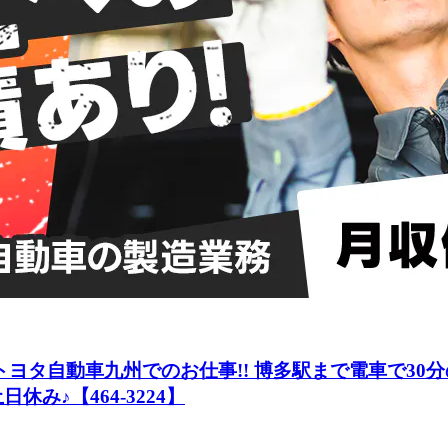
トヨタ自動車九州でのお仕事!! 博多駅まで電車で30
み♪【464-3224】