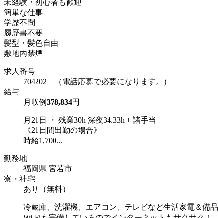
未経験・初心者も歓迎
簡単な仕事
学歴不問
履歴書不要
髪型・髪色自由
敷地内禁煙
求人番号
704202 （電話応募で必要になります。）
給与
月収例
378,834
円
月21日 ・ 残業30h 深夜34.33h + 諸手当
《21日間出勤の場合》
時給1,700...
勤務地
福岡県 宮若市
寮・社宅
あり（無料）
冷蔵庫、洗濯機、エアコン、テレビなど生活家電＆備品
Wi-Fiも完備しているのでインターネットもサクサク！