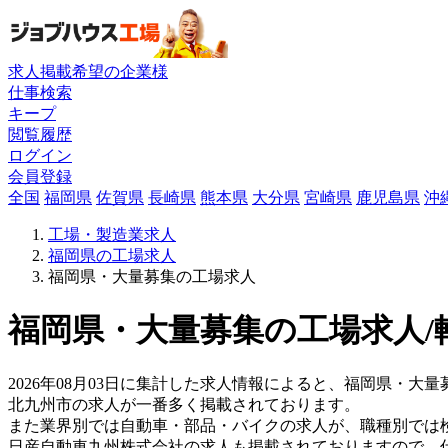
求人掲載希望の企業様
仕事検索
キープ
閲覧履歴
ログイン
会員登録
全国
福岡県
佐賀県
長崎県
熊本県
大分県
宮崎県
鹿児島県
沖
工場・製造業求人
福岡県の工場求人
福岡県・大量募集の工場求人
福岡県・大量募集の工場求人/
2026年08月03日に集計した求人情報によると、福岡県・大量募
北九州市の求人が一番多く掲載されております。
また業界別では自動車・部品・バイクの求人が、職種別では
日産自動車九州株式会社の求人も掲載されておりますので、