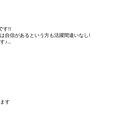
す!!
は自信があるという方も活躍間違いなし!
...
ます