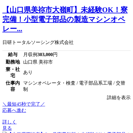
【山口県美祢市大嶺町】未経験OK！寮
完備！小型電子部品の製造マシンオペ
レー...
日研トータルソーシング株式会社
給与
月収例
303,000
円
勤務地
山口県 美祢市
寮・社
あり
宅
仕事内
マシンオペレータ・検査 / 電子部品系工場 / 交替
容
制
詳細を表示
＼最短45秒で完了／
応募へ進む
詳しく
見る