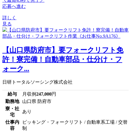
＼最短45秒で完了／
応募へ進む
詳しく
見る
【山口県防府市】要フォークリフト免
許！寮完備！自動車部品・仕分け・フ
ォーク...
日研トータルソーシング株式会社
給与
月収例
247,000
円
勤務地
山口県 防府市
寮・社
あり
宅
仕事内
ピッキング・フォークリフト / 自動車系工場 / 交替
容
制