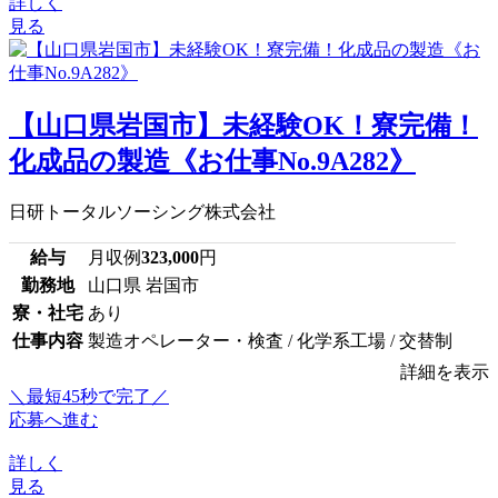
詳しく
見る
【山口県岩国市】未経験OK！寮完備！
化成品の製造《お仕事No.9A282》
日研トータルソーシング株式会社
給与
月収例
323,000
円
勤務地
山口県 岩国市
寮・社宅
あり
仕事内容
製造オペレーター・検査 / 化学系工場 / 交替制
詳細を表示
＼最短45秒で完了／
応募へ進む
詳しく
見る