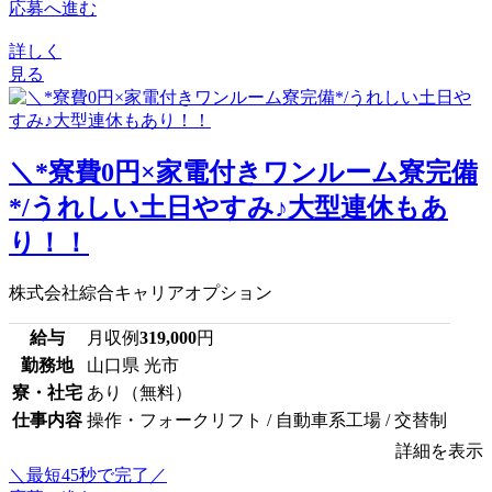
応募へ進む
詳しく
見る
＼*寮費0円×家電付きワンルーム寮完備
*/うれしい土日やすみ♪大型連休もあ
り！！
株式会社綜合キャリアオプション
給与
月収例
319,000
円
勤務地
山口県 光市
寮・社宅
あり（無料）
仕事内容
操作・フォークリフト / 自動車系工場 / 交替制
詳細を表示
＼最短45秒で完了／