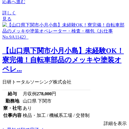
応募へ進む
詳しく
見る
【山口県下関市小月小島】未経験OK！
寮完備！自転車部品のメッキや塗装オ
ペレ...
日研トータルソーシング株式会社
給与
月収例
278,000
円
勤務地
山口県 下関市
寮・社宅
あり
仕事内容
検品・加工 / 機械系工場 / 交替制
詳細を表示