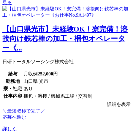
見る
【山口県光市】未経験OK！寮完備！溶
接向け鉄芯棒の加工・梱包オペレータ
ー《...
日研トータルソーシング株式会社
給与
月収例
252,000
円
勤務地
山口県 光市
寮・社宅
あり
仕事内容
梱包・溶接 / 機械系工場 / 交替制
詳細を表示
＼最短45秒で完了／
応募へ進む
詳しく