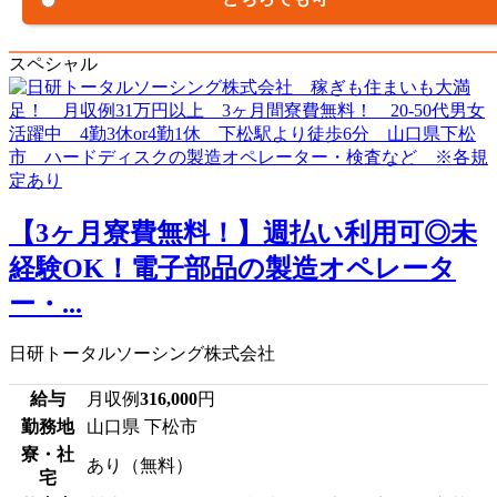
スペシャル
【3ヶ月寮費無料！】週払い利用可◎未
経験OK！電子部品の製造オペレータ
ー・...
日研トータルソーシング株式会社
給与
月収例
316,000
円
勤務地
山口県 下松市
寮・社
あり（無料）
宅