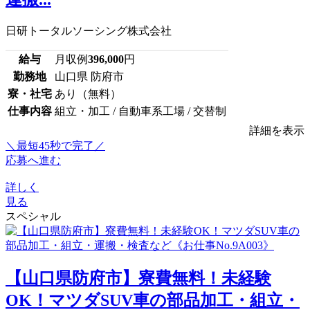
日研トータルソーシング株式会社
給与
月収例
396,000
円
勤務地
山口県 防府市
寮・社宅
あり（無料）
仕事内容
組立・加工 / 自動車系工場 / 交替制
詳細を表示
＼最短45秒で完了／
応募へ進む
詳しく
見る
スペシャル
【山口県防府市】寮費無料！未経験
OK！マツダSUV車の部品加工・組立・