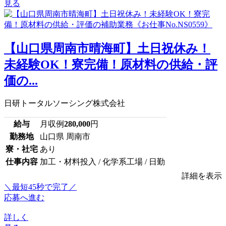
見る
【山口県周南市晴海町】土日祝休み！
未経験OK！寮完備！原材料の供給・評
価の...
日研トータルソーシング株式会社
給与
月収例
280,000
円
勤務地
山口県 周南市
寮・社宅
あり
仕事内容
加工・材料投入 / 化学系工場 / 日勤
詳細を表示
＼最短45秒で完了／
応募へ進む
詳しく