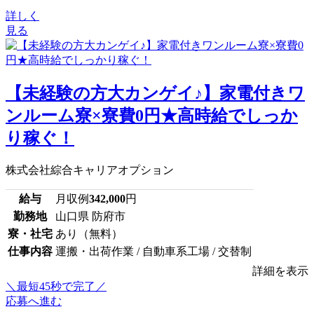
詳しく
見る
【未経験の方大カンゲイ♪】家電付きワ
ンルーム寮×寮費0円★高時給でしっか
り稼ぐ！
株式会社綜合キャリアオプション
給与
月収例
342,000
円
勤務地
山口県 防府市
寮・社宅
あり（無料）
仕事内容
運搬・出荷作業 / 自動車系工場 / 交替制
詳細を表示
＼最短45秒で完了／
応募へ進む