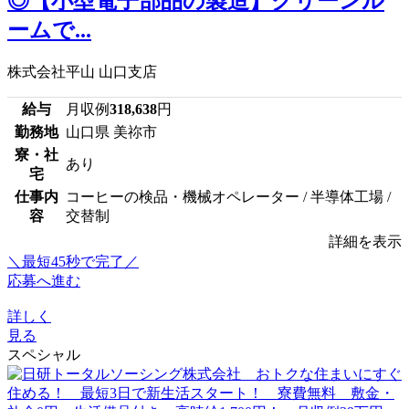
◎【小型電子部品の製造】クリーンル
ームで...
株式会社平山 山口支店
給与
月収例
318,638
円
勤務地
山口県 美祢市
寮・社
あり
宅
仕事内
コーヒーの検品・機械オペレーター / 半導体工場 /
容
交替制
詳細を表示
＼最短45秒で完了／
応募へ進む
詳しく
見る
スペシャル