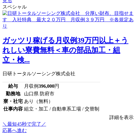
見る
スペシャル
ガッツリ稼げる月収例39万円以上＋う
れしい寮費無料＜車の部品加工・組
立・検...
日研トータルソーシング株式会社
給与
月収例
396,000
円
勤務地
山口県 防府市
寮・社宅
あり（無料）
仕事内容
組立・加工 / 自動車系工場 / 交替制
詳細を表示
＼最短45秒で完了／
応募へ進む