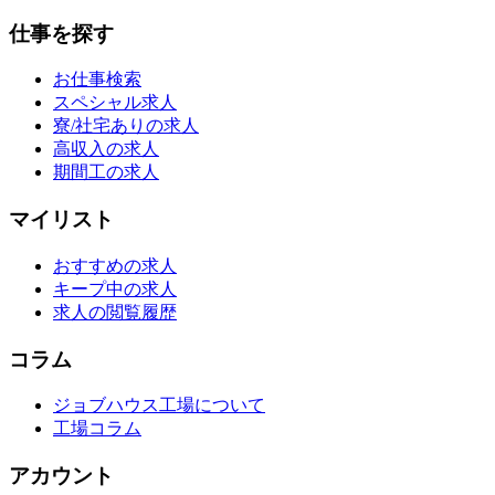
仕事を探す
お仕事検索
スペシャル求人
寮/社宅ありの求人
高収入の求人
期間工の求人
マイリスト
おすすめの求人
キープ中の求人
求人の閲覧履歴
コラム
ジョブハウス工場について
工場コラム
アカウント