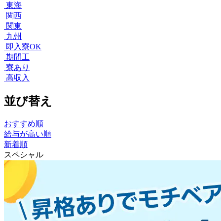
東海
関西
関東
九州
即入寮OK
期間工
寮あり
高収入
並び替え
おすすめ順
給与が高い順
新着順
スペシャル