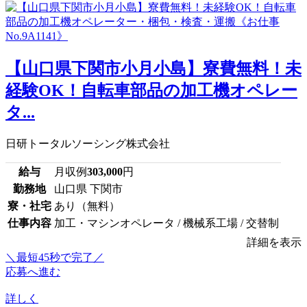
【山口県下関市小月小島】寮費無料！未
経験OK！自転車部品の加工機オペレー
タ...
日研トータルソーシング株式会社
給与
月収例
303,000
円
勤務地
山口県 下関市
寮・社宅
あり（無料）
仕事内容
加工・マシンオペレータ / 機械系工場 / 交替制
詳細を表示
＼最短45秒で完了／
応募へ進む
詳しく