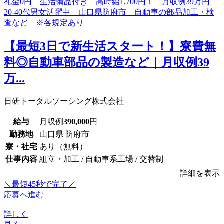
【最短3日で新生活スタート！】寮費無
料◎自動車部品の製造など｜月収例39
万...
日研トータルソーシング株式会社
給与
月収例
390,000
円
勤務地
山口県 防府市
寮・社宅
あり（無料）
仕事内容
組立・加工 / 自動車系工場 / 交替制
詳細を表示
＼最短45秒で完了／
応募へ進む
詳しく