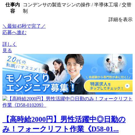
仕事内
コンデンサの製造マシンの操作 / 半導体工場 / 交替
容
制
詳細を表示
＼最短45秒で完了／
応募へ進む
詳しく
見る
【高時給2000円】男性活躍中◎日勤の
み！フォークリフト作業《D58-01...