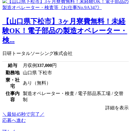
【山口県下松市】3ヶ月寮費無料！未経
験OK！電子部品の製造オペレーター・
検...
日研トータルソーシング株式会社
給与
月収例
337,000
円
勤務地
山口県 下松市
寮・社
あり（無料）
宅
仕事内
製造オペレーター・検査 / 電子部品系工場 / 交替
容
制
詳細を表示
＼最短45秒で完了／
応募へ進む