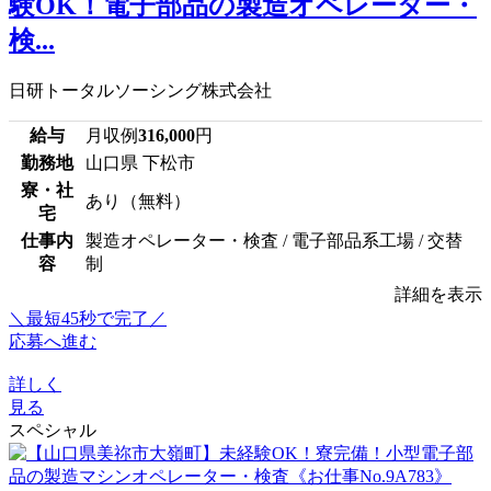
験OK！電子部品の製造オペレーター・
検...
日研トータルソーシング株式会社
給与
月収例
316,000
円
勤務地
山口県 下松市
寮・社
あり（無料）
宅
仕事内
製造オペレーター・検査 / 電子部品系工場 / 交替
容
制
詳細を表示
＼最短45秒で完了／
応募へ進む
詳しく
見る
スペシャル