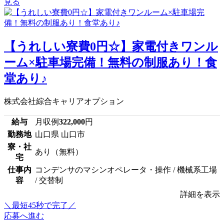
見る
【うれしい寮費0円☆】家電付きワンル
ーム×駐車場完備！無料の制服あり！食
堂あり♪
株式会社綜合キャリアオプション
給与
月収例
322,000
円
勤務地
山口県 山口市
寮・社
あり（無料）
宅
仕事内
コンデンサのマシンオペレータ・操作 / 機械系工場
容
/ 交替制
詳細を表示
＼最短45秒で完了／
応募へ進む