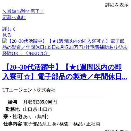
詳細を表示
＼最短45秒で完了／
応募へ進む
詳しく
見る
【20~30代活躍中】【★1週間以内の即
入寮可☆】電子部品の製造／年間休日...
UTエージェント株式会社
給与
月収例
285,000
円
勤務地
山口県 山口市
寮・社宅
あり（無料）
仕事内容
電子部品系工場 / 検査・検品 / 正社員