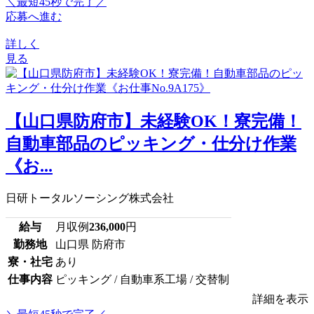
＼最短45秒で完了／
応募へ進む
詳しく
見る
【山口県防府市】未経験OK！寮完備！
自動車部品のピッキング・仕分け作業
《お...
日研トータルソーシング株式会社
給与
月収例
236,000
円
勤務地
山口県 防府市
寮・社宅
あり
仕事内容
ピッキング / 自動車系工場 / 交替制
詳細を表示