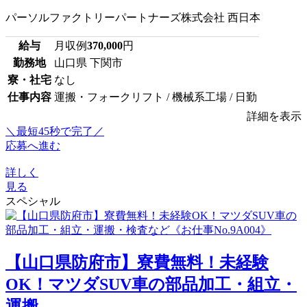
パーソルファクトリーパートナーズ株式会社 西日本
給与
月収例
370,000
円
勤務地
山口県 下関市
寮・社宅
なし
仕事内容
運搬・フォークリフト / 機械系工場 / 日勤
詳細を表示
＼最短45秒で完了／
応募へ進む
詳しく
見る
スペシャル
【山口県防府市】寮費無料！未経験
OK！マツダSUV車の部品加工・組立・
運搬...