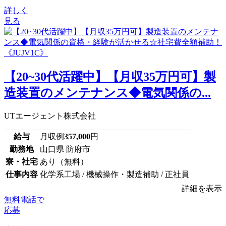
詳しく
見る
【20~30代活躍中】【月収35万円可】製
造装置のメンテナンス◆電気関係の...
UTエージェント株式会社
給与
月収例
357,000
円
勤務地
山口県 防府市
寮・社宅
あり（無料）
仕事内容
化学系工場 / 機械操作・製造補助 / 正社員
詳細を表示
無料電話で
応募