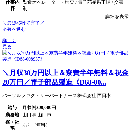
仕事内
製造オペレーター・検査 / 電子部品系工場 / 交替
容
制
詳細を表示
＼最短45秒で完了／
応募へ進む
詳しく
見る
＼月収30万円以上＆寮費半年無料＆祝金
20万円／電子部品製造《D68-00...
パーソルファクトリーパートナーズ株式会社 西日本
給与
月収例
309,000
円
勤務地
山口県 山口市
寮・社
あり（無料）
宅