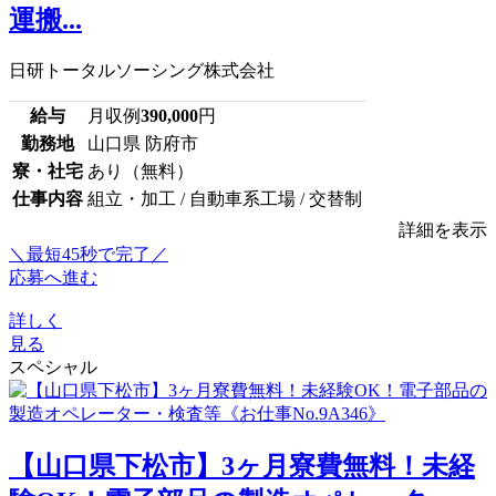
運搬...
日研トータルソーシング株式会社
給与
月収例
390,000
円
勤務地
山口県 防府市
寮・社宅
あり（無料）
仕事内容
組立・加工 / 自動車系工場 / 交替制
詳細を表示
＼最短45秒で完了／
応募へ進む
詳しく
見る
スペシャル
【山口県下松市】3ヶ月寮費無料！未経