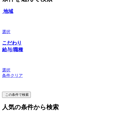
地域
選択
こだわり
給与/職種
選択
条件クリア
この条件で検索
人気の条件から検索