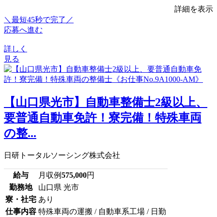
詳細を表示
＼最短45秒で完了／
応募へ進む
詳しく
見る
【山口県光市】自動車整備士2級以上、
要普通自動車免許！寮完備！特殊車両
の整...
日研トータルソーシング株式会社
給与
月収例
575,000
円
勤務地
山口県 光市
寮・社宅
あり
仕事内容
特殊車両の運搬 / 自動車系工場 / 日勤