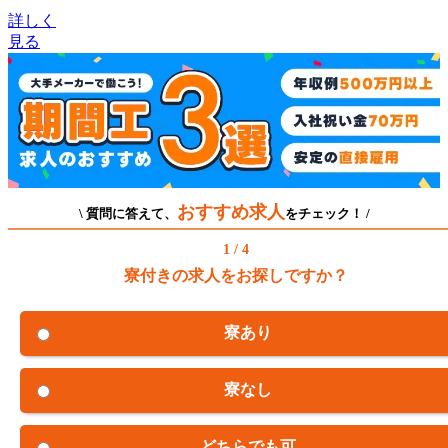
詳しく
見る
おすすめ求人
\ 質問に答えて、
をチェック！ /
1 / 4
寮付きの求人をお探しですか？
寮あり
寮なし
どちらでも可