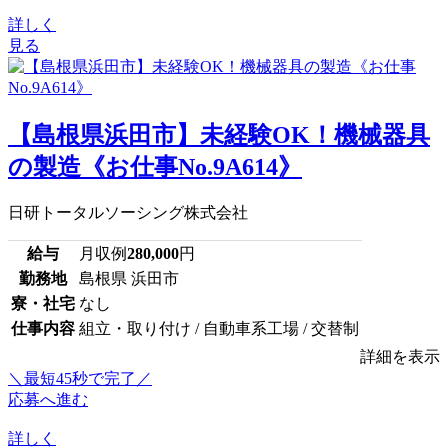
詳しく
見る
【島根県浜田市】未経験OK！機械器具
の製造《お仕事No.9A614》
日研トータルソーシング株式会社
給与
月収例
280,000
円
勤務地
島根県 浜田市
寮・社宅
なし
仕事内容
組立・取り付け / 自動車系工場 / 交替制
詳細を表示
＼最短45秒で完了／
応募へ進む
詳しく