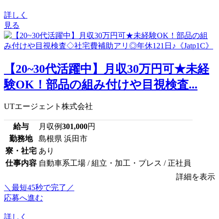
詳しく
見る
【20~30代活躍中】月収30万円可★未経
験OK！部品の組み付けや目視検査...
UTエージェント株式会社
給与
月収例
301,000
円
勤務地
島根県 浜田市
寮・社宅
あり
仕事内容
自動車系工場 / 組立・加工・プレス / 正社員
詳細を表示
＼最短45秒で完了／
応募へ進む
詳しく