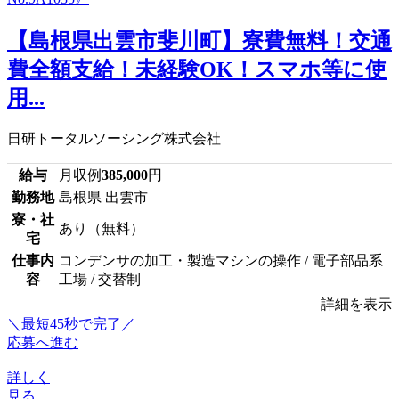
【島根県出雲市斐川町】寮費無料！交通
費全額支給！未経験OK！スマホ等に使
用...
日研トータルソーシング株式会社
給与
月収例
385,000
円
勤務地
島根県 出雲市
寮・社
あり（無料）
宅
仕事内
コンデンサの加工・製造マシンの操作 / 電子部品系
容
工場 / 交替制
詳細を表示
＼最短45秒で完了／
応募へ進む
詳しく
見る