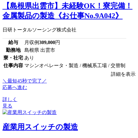
【島根県出雲市】未経験OK！寮完備！
金属製品の製造《お仕事No.9A042》
日研トータルソーシング株式会社
給与
月収例
309,000
円
勤務地
島根県 出雲市
寮・社宅
あり
仕事内容
マシンオペレータ・製造 / 機械系工場 / 交替制
詳細を表示
＼最短45秒で完了／
応募へ進む
詳しく
見る
産業用スイッチの製造