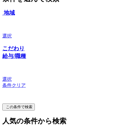
地域
選択
こだわり
給与/職種
選択
条件クリア
この条件で検索
人気の条件から検索