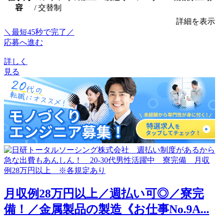
容
/ 交替制
詳細を表示
＼最短45秒で完了／
応募へ進む
詳しく
見る
月収例28万円以上／週払い可◎／寮完
備！／金属製品の製造《お仕事No.9A...