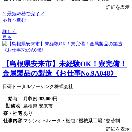
詳細を表示
＼最短45秒で完了／
応募へ進む
詳しく
見る
【島根県安来市】未経験OK！寮完備！
金属製品の製造《お仕事No.9A048》
日研トータルソーシング株式会社
給与
月収例
283,000
円
勤務地
島根県 安来市
寮・社宅
あり
仕事内容
マシンオペレータ・梱包 / 機械系工場 / 交替制
詳細を表示