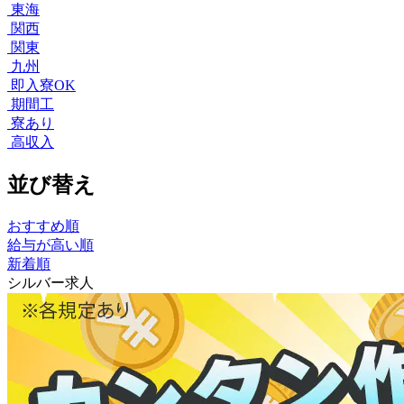
東海
関西
関東
九州
即入寮OK
期間工
寮あり
高収入
並び替え
おすすめ順
給与が高い順
新着順
シルバー求人