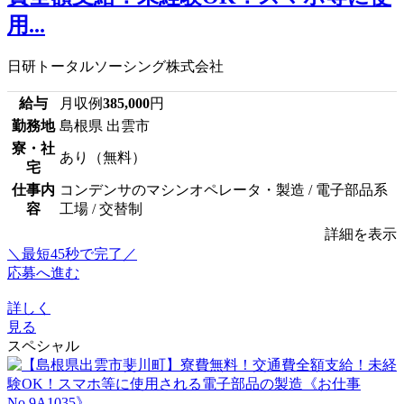
用...
日研トータルソーシング株式会社
給与
月収例
385,000
円
勤務地
島根県 出雲市
寮・社
あり（無料）
宅
仕事内
コンデンサのマシンオペレータ・製造 / 電子部品系
容
工場 / 交替制
詳細を表示
＼最短45秒で完了／
応募へ進む
詳しく
見る
スペシャル