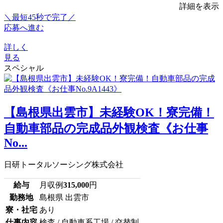
詳細を表示
＼最短45秒で完了／
応募へ進む
詳しく
見る
スペシャル
【島根県出雲市】未経験OK！寮完備！
自動車部品の完成品外観検査《お仕事
No...
日研トータルソーシング株式会社
給与
月収例
315,000
円
勤務地
島根県 出雲市
寮・社宅
あり
仕事内容
検査 / 自動車系工場 / 交替制