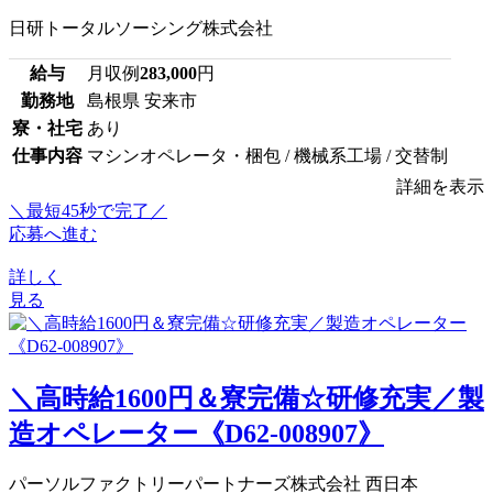
日研トータルソーシング株式会社
給与
月収例
283,000
円
勤務地
島根県 安来市
寮・社宅
あり
仕事内容
マシンオペレータ・梱包 / 機械系工場 / 交替制
詳細を表示
＼最短45秒で完了／
応募へ進む
詳しく
見る
＼高時給1600円＆寮完備☆研修充実／製
造オペレーター《D62-008907》
パーソルファクトリーパートナーズ株式会社 西日本