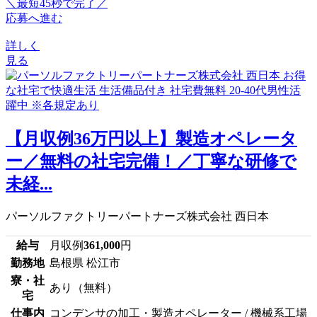
＼最短45秒で完了／
応募へ進む
詳しく
見る
【月収例36万円以上】製造オペレータ
ー／無料の社宅完備！／丁寧な研修で
未経...
パーソルファクトリーパートナーズ株式会社 西日本
給与
月収例
361,000
円
勤務地
島根県 松江市
寮・社
あり（無料）
宅
仕事内
コンデンサの加工・製造オペレーター / 機械系工場