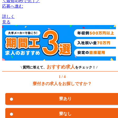
＼最短45秒で完了／
応募へ進む
詳しく
見る
おすすめ求人
\ 質問に答えて、
をチェック！ /
1 / 4
寮付きの求人をお探しですか？
寮あり
寮なし