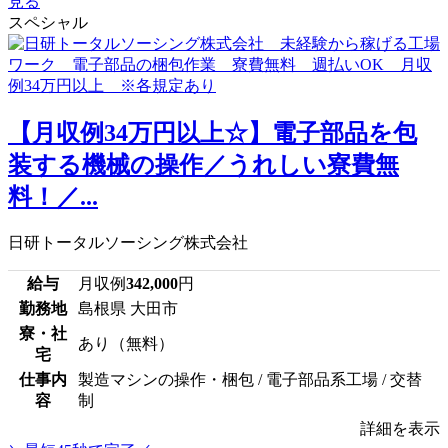
見る
スペシャル
【月収例34万円以上☆】電子部品を包
装する機械の操作／うれしい寮費無
料！／...
日研トータルソーシング株式会社
給与
月収例
342,000
円
勤務地
島根県 大田市
寮・社
あり（無料）
宅
仕事内
製造マシンの操作・梱包 / 電子部品系工場 / 交替
容
制
詳細を表示