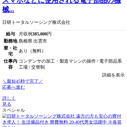
スマホなどに使用される電子部品の機
械...
日研トータルソーシング株式会社
給与
月収例
385,000
円
勤務地
島根県 出雲市
寮・社
あり（無料）
宅
仕事内
コンデンサの加工・製造マシンの操作 / 電子部品系
容
工場 / 交替制
詳細を表示
＼最短45秒で完了／
応募へ進む
詳しく
見る
スペシャル