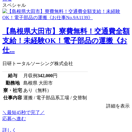
スペシャル
【島根県大田市】寮費無料！交通費全額
支給！未経験OK！電子部品の運搬《お
仕...
日研トータルソーシング株式会社
給与
月収例
342,000
円
勤務地
島根県 大田市
寮・社宅
あり（無料）
仕事内容
運搬 / 電子部品系工場 / 交替制
詳細を表示
＼最短45秒で完了／
応募へ進む
詳しく