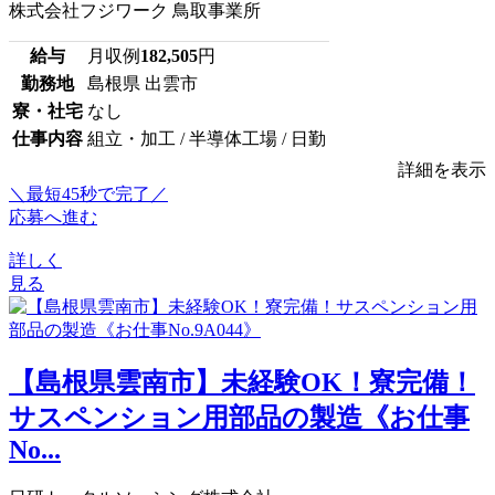
株式会社フジワーク 鳥取事業所
給与
月収例
182,505
円
勤務地
島根県 出雲市
寮・社宅
なし
仕事内容
組立・加工 / 半導体工場 / 日勤
詳細を表示
＼最短45秒で完了／
応募へ進む
詳しく
見る
【島根県雲南市】未経験OK！寮完備！
サスペンション用部品の製造《お仕事
No...