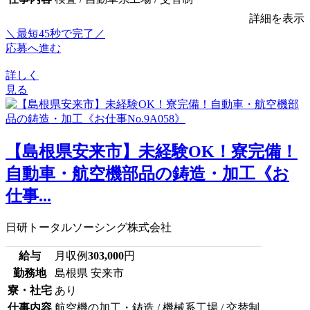
詳細を表示
＼最短45秒で完了／
応募へ進む
詳しく
見る
【島根県安来市】未経験OK！寮完備！
自動車・航空機部品の鋳造・加工《お
仕事...
日研トータルソーシング株式会社
給与
月収例
303,000
円
勤務地
島根県 安来市
寮・社宅
あり
仕事内容
航空機の加工・鋳造 / 機械系工場 / 交替制