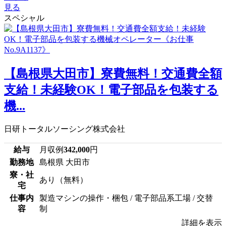
見る
スペシャル
【島根県大田市】寮費無料！交通費全額
支給！未経験OK！電子部品を包装する
機...
日研トータルソーシング株式会社
給与
月収例
342,000
円
勤務地
島根県 大田市
寮・社
あり（無料）
宅
仕事内
製造マシンの操作・梱包 / 電子部品系工場 / 交替
容
制
詳細を表示