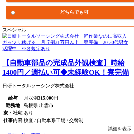
どちらでも可
スペシャル
【自動車部品の完成品外観検査】時給
1400円／週払い可◆未経験OK！寮完備
日研トータルソーシング株式会社
給与
月収例
315,000
円
勤務地
島根県 出雲市
寮・社宅
あり
仕事内容
検査 / 自動車系工場 / 交替制
詳細を表示