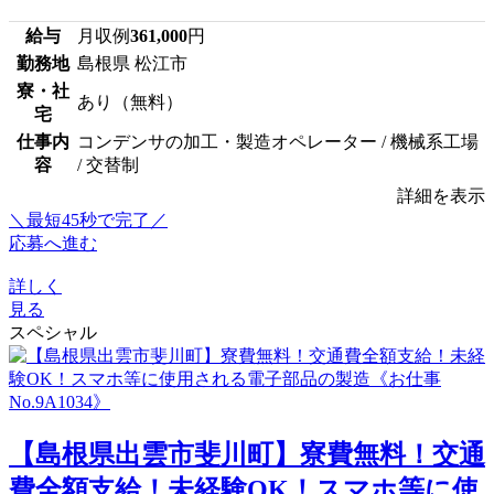
給与
月収例
361,000
円
勤務地
島根県 松江市
寮・社
あり（無料）
宅
仕事内
コンデンサの加工・製造オペレーター / 機械系工場
容
/ 交替制
詳細を表示
＼最短45秒で完了／
応募へ進む
詳しく
見る
スペシャル
【島根県出雲市斐川町】寮費無料！交通
費全額支給！未経験OK！スマホ等に使