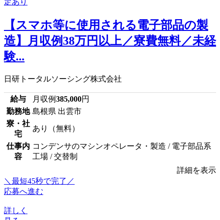
【スマホ等に使用される電子部品の製
造】月収例38万円以上／寮費無料／未経
験...
日研トータルソーシング株式会社
給与
月収例
385,000
円
勤務地
島根県 出雲市
寮・社
あり（無料）
宅
仕事内
コンデンサのマシンオペレータ・製造 / 電子部品系
容
工場 / 交替制
詳細を表示
＼最短45秒で完了／
応募へ進む
詳しく