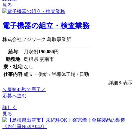
見る
電子機器の組立・検査業務
株式会社フジワーク 鳥取事業所
給与
月収例
190,080
円
勤務地
島根県 雲南市
寮・社宅
なし
仕事内容
組立・供給 / 半導体工場 / 日勤
詳細を表示
＼最短45秒で完了／
応募へ進む
詳しく
見る