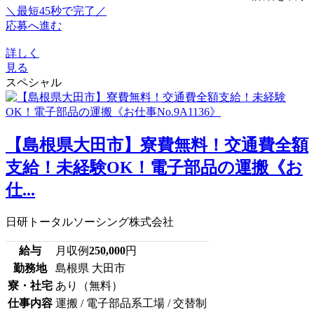
＼最短45秒で完了／
応募へ進む
詳しく
見る
スペシャル
【島根県大田市】寮費無料！交通費全額
支給！未経験OK！電子部品の運搬《お
仕...
日研トータルソーシング株式会社
給与
月収例
250,000
円
勤務地
島根県 大田市
寮・社宅
あり（無料）
仕事内容
運搬 / 電子部品系工場 / 交替制