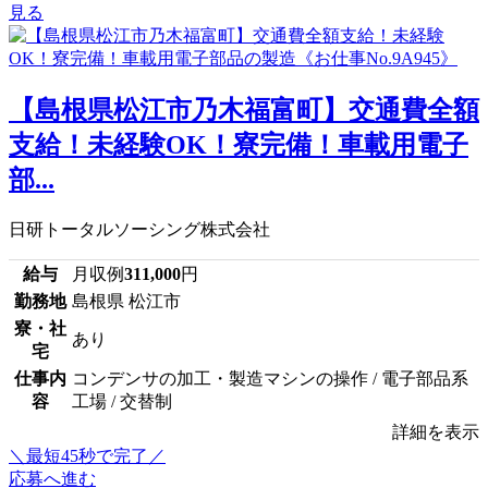
見る
【島根県松江市乃木福富町】交通費全額
支給！未経験OK！寮完備！車載用電子
部...
日研トータルソーシング株式会社
給与
月収例
311,000
円
勤務地
島根県 松江市
寮・社
あり
宅
仕事内
コンデンサの加工・製造マシンの操作 / 電子部品系
容
工場 / 交替制
詳細を表示
＼最短45秒で完了／
応募へ進む