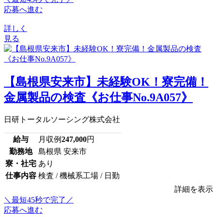
応募へ進む
詳しく
見る
【島根県安来市】未経験OK！寮完備！
金属製品の検査《お仕事No.9A057》
日研トータルソーシング株式会社
給与
月収例
247,000
円
勤務地
島根県 安来市
寮・社宅
あり
仕事内容
検査 / 機械系工場 / 日勤
詳細を表示
＼最短45秒で完了／
応募へ進む