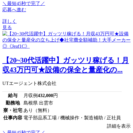
＼最短45秒で完了／
応募へ進む
詳しく
見る
【20~30代活躍中】ガッツリ稼げる！月
収43万円可★設備の保全と量産化の...
UTエージェント株式会社
給与
月収例
432,000
円
勤務地
島根県 出雲市
寮・社宅
あり（無料）
仕事内容
電子部品系工場 / 機械操作・製造補助 / 正社員
詳細を表示
＼最短45秒で完了／