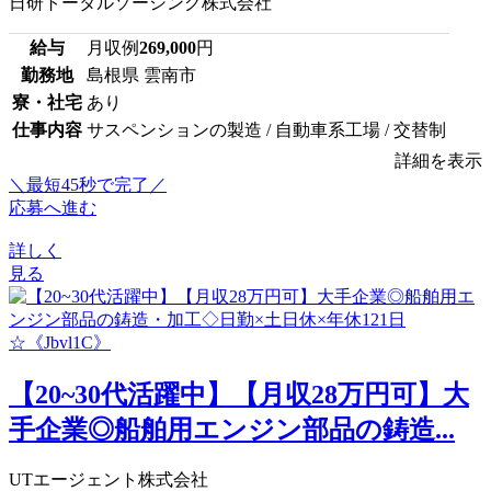
日研トータルソーシング株式会社
給与
月収例
269,000
円
勤務地
島根県 雲南市
寮・社宅
あり
仕事内容
サスペンションの製造 / 自動車系工場 / 交替制
詳細を表示
＼最短45秒で完了／
応募へ進む
詳しく
見る
【20~30代活躍中】【月収28万円可】大
手企業◎船舶用エンジン部品の鋳造...
UTエージェント株式会社