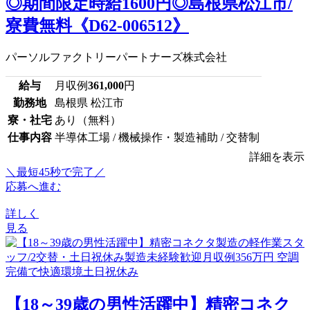
◎期間限定時給1600円◎島根県松江市/
寮費無料《D62-006512》
パーソルファクトリーパートナーズ株式会社
給与
月収例
361,000
円
勤務地
島根県 松江市
寮・社宅
あり（無料）
仕事内容
半導体工場 / 機械操作・製造補助 / 交替制
詳細を表示
＼最短45秒で完了／
応募へ進む
詳しく
見る
【18～39歳の男性活躍中】精密コネク