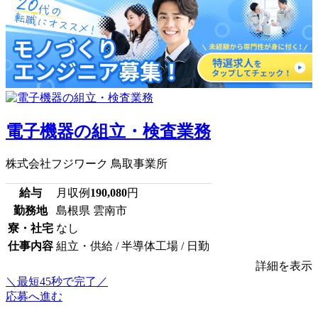
電子機器の組立・検査業務
株式会社フジワーク 鳥取事業所
給与
月収例
190,080
円
勤務地
島根県 雲南市
寮・社宅
なし
仕事内容
組立・供給 / 半導体工場 / 日勤
詳細を表示
＼最短45秒で完了／
応募へ進む