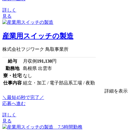
詳しく
見る
産業用スイッチの製造
株式会社フジワーク 鳥取事業所
給与
月収例
191,130
円
勤務地
島根県 出雲市
寮・社宅
なし
仕事内容
組立・加工 / 電子部品系工場 / 夜勤
詳細を表示
＼最短45秒で完了／
応募へ進む
詳しく
見る