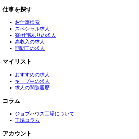
仕事を探す
お仕事検索
スペシャル求人
寮/社宅ありの求人
高収入の求人
期間工の求人
マイリスト
おすすめの求人
キープ中の求人
求人の閲覧履歴
コラム
ジョブハウス工場について
工場コラム
アカウント