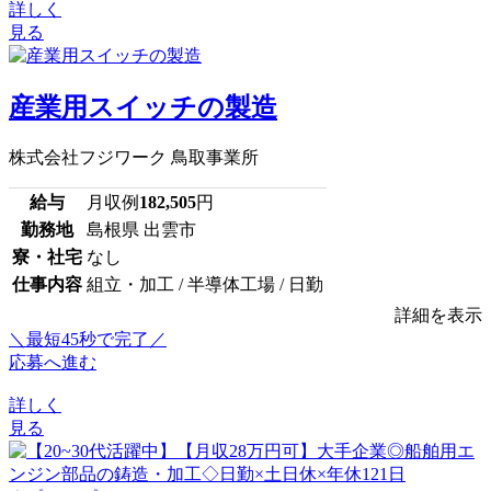
詳しく
見る
産業用スイッチの製造
株式会社フジワーク 鳥取事業所
給与
月収例
182,505
円
勤務地
島根県 出雲市
寮・社宅
なし
仕事内容
組立・加工 / 半導体工場 / 日勤
詳細を表示
＼最短45秒で完了／
応募へ進む
詳しく
見る