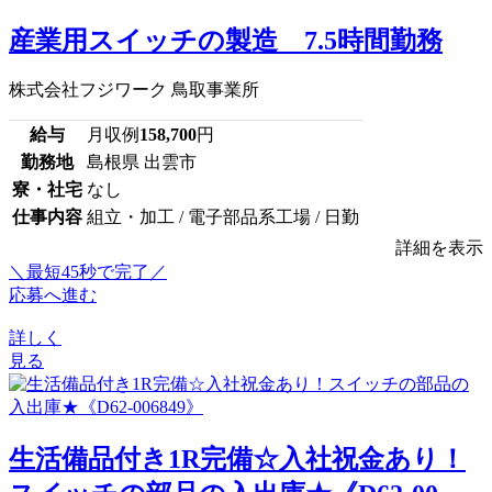
産業用スイッチの製造 7.5時間勤務
株式会社フジワーク 鳥取事業所
給与
月収例
158,700
円
勤務地
島根県 出雲市
寮・社宅
なし
仕事内容
組立・加工 / 電子部品系工場 / 日勤
詳細を表示
＼最短45秒で完了／
応募へ進む
詳しく
見る
生活備品付き1R完備☆入社祝金あり！