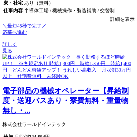
寮・社宅
あり（無料）
仕事内容
半導体工場 / 機械操作・製造補助 / 交替制
詳細を表示
＼最短45秒で完了／
応募へ進む
詳しく
見る
電子部品の機械オペレーター【昇給制
度・送迎バスあり・寮費無料・重量物
無し・...
株式会社ワールドインテック
給与
月収例
334,684
円