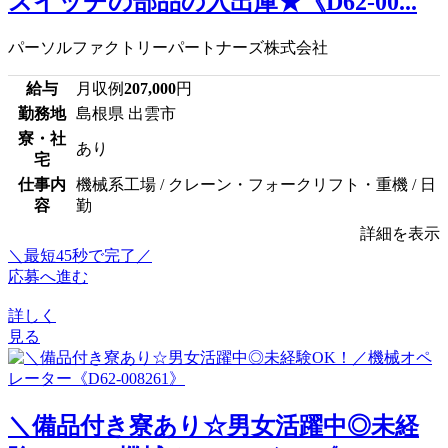
スイッチの部品の入出庫★《D62-00...
パーソルファクトリーパートナーズ株式会社
給与
月収例
207,000
円
勤務地
島根県 出雲市
寮・社
あり
宅
仕事内
機械系工場 / クレーン・フォークリフト・重機 / 日
容
勤
詳細を表示
＼最短45秒で完了／
応募へ進む
詳しく
見る
＼備品付き寮あり☆男女活躍中◎未経