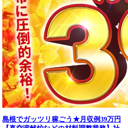
島根でガッツリ稼ごう★月収例39万円