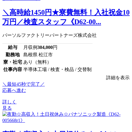
＼高時給1450円★寮費無料！入社祝金10
万円／検査スタッフ《D62-00...
パーソルファクトリーパートナーズ株式会社
給与
月収例
304,000
円
勤務地
島根県 松江市
寮・社宅
あり（無料）
仕事内容
半導体工場 / 検査・検品 / 交替制
詳細を表示
＼最短45秒で完了／
応募へ進む
詳しく
見る