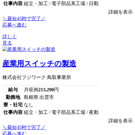
仕事内容
組立・加工 / 電子部品系工場 / 日勤
詳細を表示
＼最短45秒で完了／
応募へ進む
詳しく
見る
産業用スイッチの製造
株式会社フジワーク 鳥取事業所
給与
月収例
213,290
円
勤務地
島根県 出雲市
寮・社宅
なし
仕事内容
組立・加工 / 電子部品系工場 / 夜勤
詳細を表示
＼最短45秒で完了／
応募へ進む