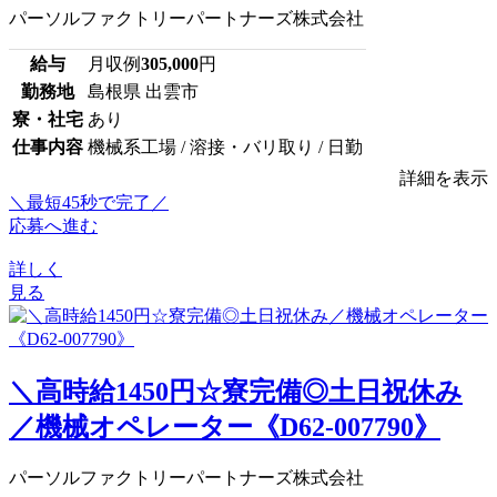
パーソルファクトリーパートナーズ株式会社
給与
月収例
305,000
円
勤務地
島根県 出雲市
寮・社宅
あり
仕事内容
機械系工場 / 溶接・バリ取り / 日勤
詳細を表示
＼最短45秒で完了／
応募へ進む
詳しく
見る
＼高時給1450円☆寮完備◎土日祝休み
／機械オペレーター《D62-007790》
パーソルファクトリーパートナーズ株式会社