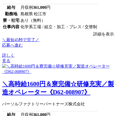
給与
月収例
361,000
円
勤務地
島根県 松江市
寮・社宅
あり（無料）
仕事内容
化学系工場 / 組立・加工・プレス / 交替制
詳細を表示
＼最短45秒で完了／
応募へ進む
詳しく
見る
＼高時給1600円＆寮完備☆研修充実／製
造オペレーター《D62-008907》
パーソルファクトリーパートナーズ株式会社
給与
月収例
361,000
円