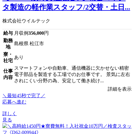
タ製造の軽作業スタッフ/2交替・土日...
株式会社ウイルテック
給与
月収例
356,000
円
勤務
島根県 松江市
地
寮・
あり
社宅
スマートフォンや自動車、通信機器に欠かせない精密
仕事
電子部品を製造する工場でのお仕事です。 景気に左右
内容
されにくい分野の為、安定して働き続け...
詳細を表示
＼最短45秒で完了／
応募へ進む
詳しく
見る