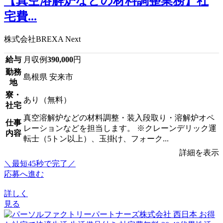
【真空溶解炉などの材料調整業務】社
宅費...
株式会社BREXA Next
給与
月収例
390,000
円
勤務
島根県 安来市
地
寮・
あり（無料）
社宅
真空溶解炉などの材料調整・装入段取り・溶解炉オペ
仕事
レーションなどを担当します。 ※クレーンデリック運
内容
転士（5トン以上）、玉掛け、フォーク...
詳細を表示
＼最短45秒で完了／
応募へ進む
詳しく
見る