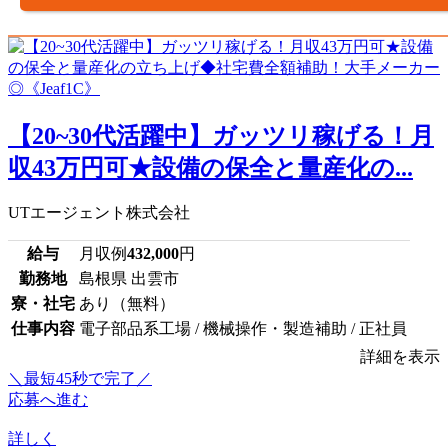
【20~30代活躍中】ガッツリ稼げる！月
収43万円可★設備の保全と量産化の...
UTエージェント株式会社
給与
月収例
432,000
円
勤務地
島根県 出雲市
寮・社宅
あり（無料）
仕事内容
電子部品系工場 / 機械操作・製造補助 / 正社員
詳細を表示
＼最短45秒で完了／
応募へ進む
詳しく