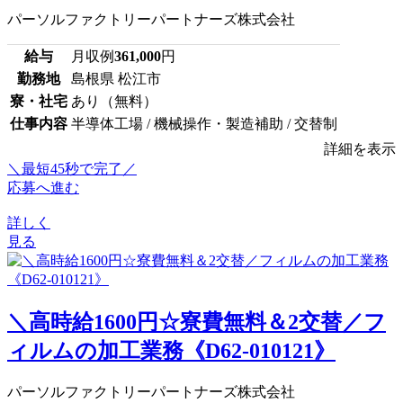
パーソルファクトリーパートナーズ株式会社
給与
月収例
361,000
円
勤務地
島根県 松江市
寮・社宅
あり（無料）
仕事内容
半導体工場 / 機械操作・製造補助 / 交替制
詳細を表示
＼最短45秒で完了／
応募へ進む
詳しく
見る
＼高時給1600円☆寮費無料＆2交替／フ
ィルムの加工業務《D62-010121》
パーソルファクトリーパートナーズ株式会社