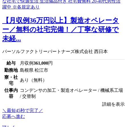
【月収例36万円以上】製造オペレータ
ー／無料の社宅完備！／丁寧な研修で
未経...
パーソルファクトリーパートナーズ株式会社 西日本
給与
月収例
361,000
円
勤務地
島根県 松江市
寮・社
あり（無料）
宅
仕事内
コンデンサの加工・製造オペレーター / 機械系工場
容
/ 交替制
詳細を表示
＼最短45秒で完了／
応募へ進む