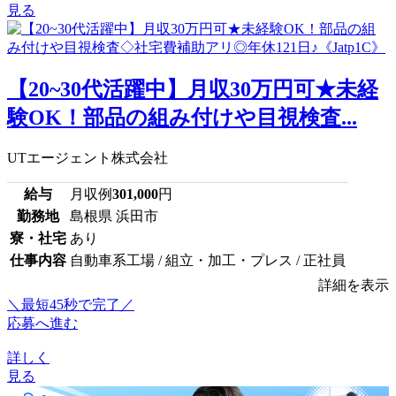
見る
【20~30代活躍中】月収30万円可★未経
験OK！部品の組み付けや目視検査...
UTエージェント株式会社
給与
月収例
301,000
円
勤務地
島根県 浜田市
寮・社宅
あり
仕事内容
自動車系工場 / 組立・加工・プレス / 正社員
詳細を表示
＼最短45秒で完了／
応募へ進む
詳しく
見る