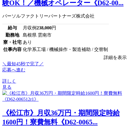
験OK！／機械オペレーター《D62-00...
パーソルファクトリーパートナーズ株式会社
給与
月収例
238,000
円
勤務地
島根県 雲南市
寮・社宅
あり
仕事内容
化学系工場 / 機械操作・製造補助 / 交替制
詳細を表示
＼最短45秒で完了／
応募へ進む
詳しく
見る
《松江市》月収36万円・期間限定時給
1600円！寮費無料《D62-0065...