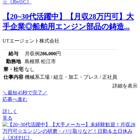
【20~30代活躍中】【月収28万円可】大
手企業◎船舶用エンジン部品の鋳造...
UTエージェント株式会社
給与
月収例
286,000
円
勤務地
島根県 松江市
寮・社宅
なし
仕事内容
機械系工場 / 組立・加工・プレス / 正社員
詳細を表示
＼最短45秒で完了／
応募へ進む
詳しく
見る