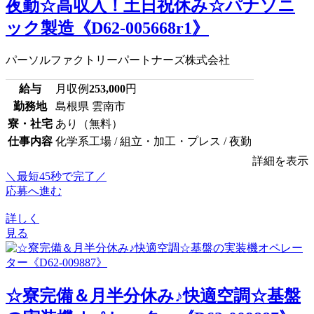
夜勤☆高収入！土日祝休み☆パナソニ
ック製造《D62-005668r1》
パーソルファクトリーパートナーズ株式会社
給与
月収例
253,000
円
勤務地
島根県 雲南市
寮・社宅
あり（無料）
仕事内容
化学系工場 / 組立・加工・プレス / 夜勤
詳細を表示
＼最短45秒で完了／
応募へ進む
詳しく
見る
☆寮完備＆月半分休み♪快適空調☆基盤