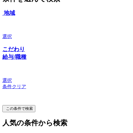
地域
選択
こだわり
給与/職種
選択
条件クリア
この条件で検索
人気の条件から検索