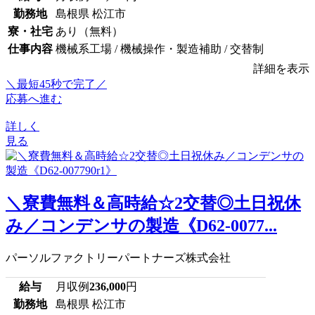
勤務地
島根県 松江市
寮・社宅
あり（無料）
仕事内容
機械系工場 / 機械操作・製造補助 / 交替制
詳細を表示
＼最短45秒で完了／
応募へ進む
詳しく
見る
＼寮費無料＆高時給☆2交替◎土日祝休
み／コンデンサの製造《D62-0077...
パーソルファクトリーパートナーズ株式会社
給与
月収例
236,000
円
勤務地
島根県 松江市