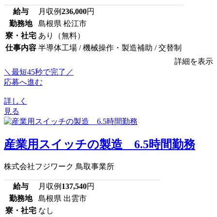
給与
月収例
236,000
円
勤務地
島根県 松江市
寮・社宅
あり（無料）
仕事内容
半導体工場 / 機械操作・製造補助 / 交替制
詳細を表示
＼最短45秒で完了／
応募へ進む
詳しく
見る
産業用スイッチの製造 6.5時間勤務
株式会社フジワーク 鳥取事業所
給与
月収例
137,540
円
勤務地
島根県 出雲市
寮・社宅
なし