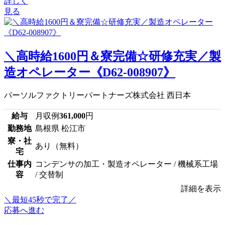
詳しく
見る
＼高時給1600円＆寮完備☆研修充実／製
造オペレーター《D62-008907》
パーソルファクトリーパートナーズ株式会社 西日本
給与
月収例
361,000
円
勤務地
島根県 松江市
寮・社
あり（無料）
宅
仕事内
コンデンサの加工・製造オペレーター / 機械系工場
容
/ 交替制
詳細を表示
＼最短45秒で完了／
応募へ進む