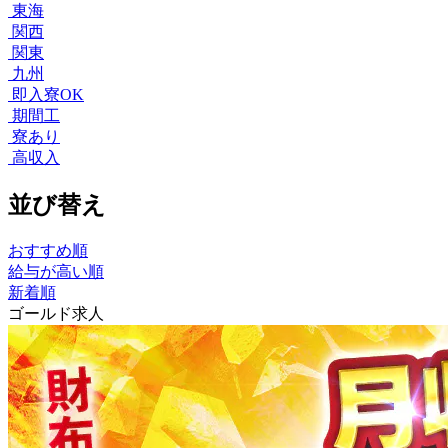
東海
関西
関東
九州
即入寮OK
期間工
寮あり
高収入
並び替え
おすすめ順
給与が高い順
新着順
ゴールド求人