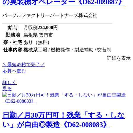
の実装機オペレーター《D62-009887》
パーソルファクトリーパートナーズ株式会社
給与
月収例
234,000
円
勤務地
島根県 雲南市
寮・社宅
あり（無料）
仕事内容
機械系工場 / 機械操作・製造補助 / 交替制
詳細を表示
＼最短45秒で完了／
応募へ進む
詳しく
見る
日勤／月30万円可！残業「する・しな
い」が自由◎製造《D62-008083》