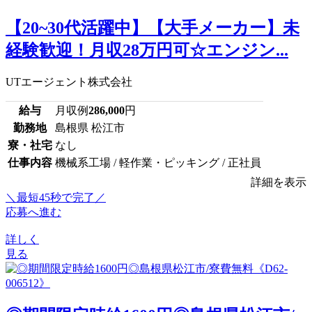
【20~30代活躍中】【大手メーカー】未
経験歓迎！月収28万円可☆エンジン...
UTエージェント株式会社
給与
月収例
286,000
円
勤務地
島根県 松江市
寮・社宅
なし
仕事内容
機械系工場 / 軽作業・ピッキング / 正社員
詳細を表示
＼最短45秒で完了／
応募へ進む
詳しく
見る