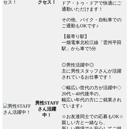
クセス！
ドア・トゥ・ドアで快適にご
通勤いただけます！
その他、バイク・自転車での
ご通勤もOKです♪
【最寄り駅】
一畑電車北松江線「雲州平田
駅」から車で5分
◎男性活躍中◎
主に男性スタッフさんが活躍
されているお仕事です！
◇幅広い世代の方が活躍中◇
20代～40代後半の、
幅広い年代の方にご就業され
男性STAFF
ています♪
さん活躍
中！
☆お友達同士での応募もOK☆
親しい方と一緒なら、
新しい職場でも安心してご就