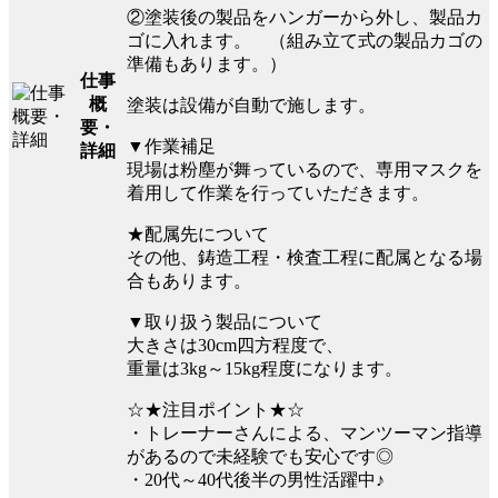
②塗装後の製品をハンガーから外し、製品カ
ゴに入れます。 （組み立て式の製品カゴの
準備もあります。）
仕事
概
塗装は設備が自動で施します。
要・
▼作業補足
詳細
現場は粉塵が舞っているので、専用マスクを
着用して作業を行っていただきます。
★配属先について
その他、鋳造工程・検査工程に配属となる場
合もあります。
▼取り扱う製品について
大きさは30cm四方程度で、
重量は3kg～15kg程度になります。
☆★注目ポイント★☆
・トレーナーさんによる、マンツーマン指導
があるので未経験でも安心です◎
・20代～40代後半の男性活躍中♪