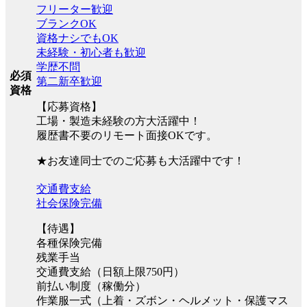
フリーター歓迎
ブランクOK
資格ナシでもOK
未経験・初心者も歓迎
学歴不問
必須
第二新卒歓迎
資格
【応募資格】
工場・製造未経験の方大活躍中！
履歴書不要のリモート面接OKです。
★お友達同士でのご応募も大活躍中です！
交通費支給
社会保険完備
【待遇】
各種保険完備
残業手当
交通費支給（日額上限750円）
前払い制度（稼働分）
作業服一式（上着・ズボン・ヘルメット・保護マス