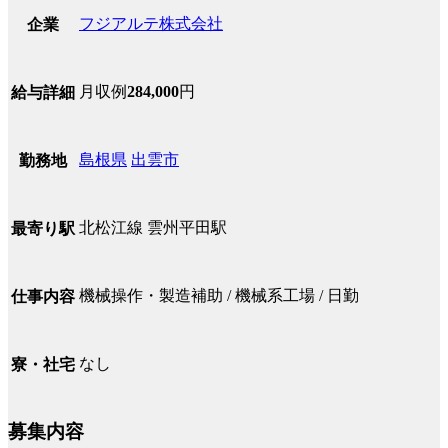
フジアルテ株式会社
企業
月収例
284,000
円
給与詳細
島根県
出雲市
勤務地
北松江線 雲州平田駅
最寄り駅
機械操作・製造補助 / 機械系工場 / 日勤
仕事内容
なし
寮・社宅
募集内容