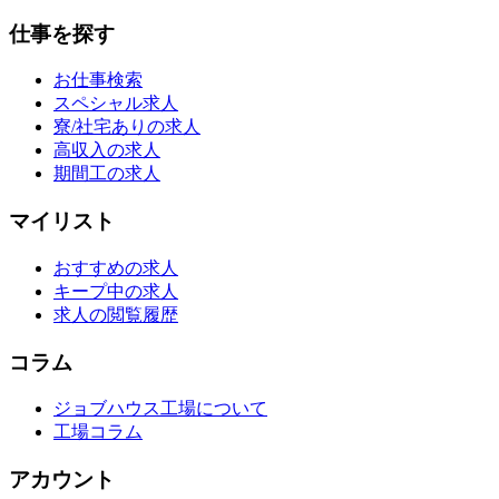
仕事を探す
お仕事検索
スペシャル求人
寮/社宅ありの求人
高収入の求人
期間工の求人
マイリスト
おすすめの求人
キープ中の求人
求人の閲覧履歴
コラム
ジョブハウス工場について
工場コラム
アカウント