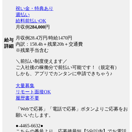
祝い金・特典あり
週払い
給料前払いOK
月収例
284,000
円
月収例28.4万円/時給1470円
給与
内訳：158.4h＋残業20h＋交通費
詳細
※残業手当含む
＼前払い制度使えます／
ご入社後の稼働分で前払い可能です！（規定有）
しかも、アプリでカンタンに申請できちゃう♪
大量募集
リモート面接OK
履歴書不要
「Webで応募」「電話で応募」ボタンよりご応募をお
願いいたします。
●-4465-6632●
こちらの番号より、応募後最短【5分以内】でお電話