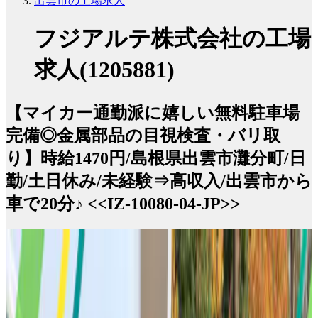
出雲市の工場求人
フジアルテ株式会社の工場
求人(1205881)
【マイカー通勤派に嬉しい無料駐車場
完備◎金属部品の目視検査・バリ取
り】時給1470円/島根県出雲市灘分町/日
勤/土日休み/未経験⇒高収入/出雲市から
車で20分♪ <<IZ-10080-04-JP>>