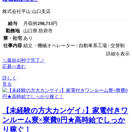
株式会社平山 山口支店
給与
月収例
298,713
円
勤務地
山口県 防府市
寮・社宅
あり
仕事内容
組立・機械オペレーター / 自動車系工場 / 交替制
詳細を表示
＼最短45秒で完了／
応募へ進む
詳しく
見る
【未経験の方大カンゲイ♪】家電付きワ
ンルーム寮×寮費0円★高時給でしっか
り稼ぐ！