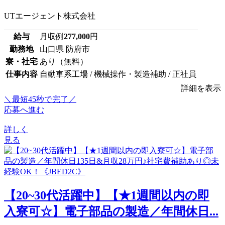
UTエージェント株式会社
給与
月収例
277,000
円
勤務地
山口県 防府市
寮・社宅
あり（無料）
仕事内容
自動車系工場 / 機械操作・製造補助 / 正社員
詳細を表示
＼最短45秒で完了／
応募へ進む
詳しく
見る
【20~30代活躍中】【★1週間以内の即
入寮可☆】電子部品の製造／年間休日...