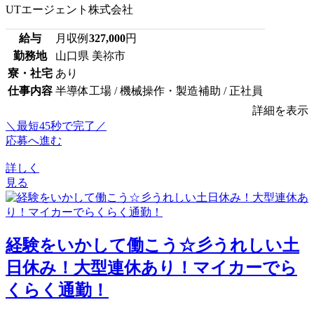
UTエージェント株式会社
給与
月収例
327,000
円
勤務地
山口県 美祢市
寮・社宅
あり
仕事内容
半導体工場 / 機械操作・製造補助 / 正社員
詳細を表示
＼最短45秒で完了／
応募へ進む
詳しく
見る
経験をいかして働こう☆彡うれしい土
日休み！大型連休あり！マイカーでら
くらく通勤！