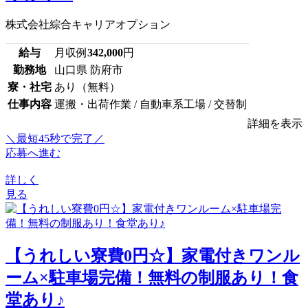
株式会社綜合キャリアオプション
給与
月収例
342,000
円
勤務地
山口県 防府市
寮・社宅
あり（無料）
仕事内容
運搬・出荷作業 / 自動車系工場 / 交替制
詳細を表示
＼最短45秒で完了／
応募へ進む
詳しく
見る
【うれしい寮費0円☆】家電付きワンル
ーム×駐車場完備！無料の制服あり！食
堂あり♪