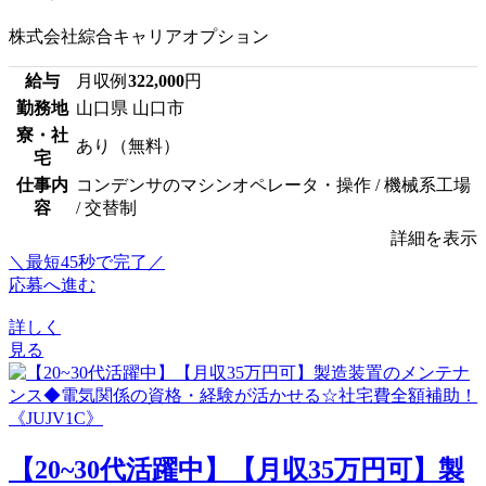
株式会社綜合キャリアオプション
給与
月収例
322,000
円
勤務地
山口県 山口市
寮・社
あり（無料）
宅
仕事内
コンデンサのマシンオペレータ・操作 / 機械系工場
容
/ 交替制
詳細を表示
＼最短45秒で完了／
応募へ進む
詳しく
見る
【20~30代活躍中】【月収35万円可】製