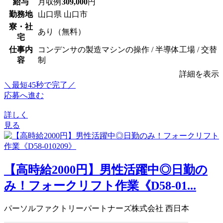
給与
月収例
309,000
円
勤務地
山口県 山口市
寮・社
あり（無料）
宅
仕事内
コンデンサの製造マシンの操作 / 半導体工場 / 交替
容
制
詳細を表示
＼最短45秒で完了／
応募へ進む
詳しく
見る
【高時給2000円】男性活躍中◎日勤の
み！フォークリフト作業《D58-01...
パーソルファクトリーパートナーズ株式会社 西日本