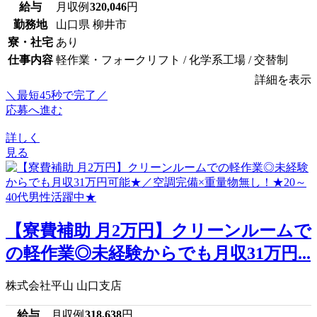
給与
月収例
320,046
円
勤務地
山口県 柳井市
寮・社宅
あり
仕事内容
軽作業・フォークリフト / 化学系工場 / 交替制
詳細を表示
＼最短45秒で完了／
応募へ進む
詳しく
見る
【寮費補助 月2万円】クリーンルームで
の軽作業◎未経験からでも月収31万円...
株式会社平山 山口支店
給与
月収例
318,638
円