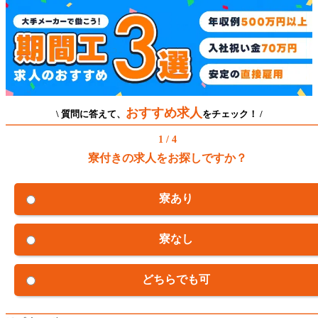
おすすめ求人
\ 質問に答えて、
をチェック！ /
1 / 4
寮付きの求人をお探しですか？
寮あり
寮なし
どちらでも可