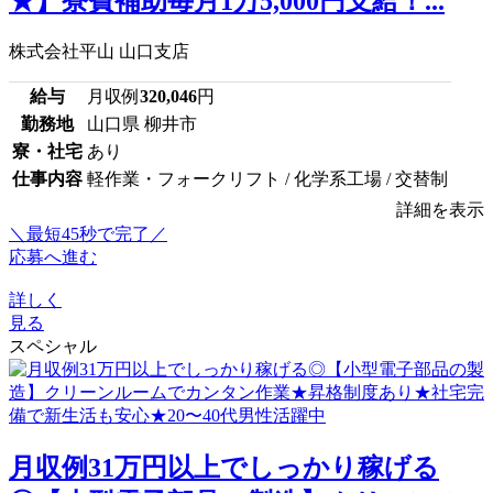
★】寮費補助毎月1万5,000円支給！...
株式会社平山 山口支店
給与
月収例
320,046
円
勤務地
山口県 柳井市
寮・社宅
あり
仕事内容
軽作業・フォークリフト / 化学系工場 / 交替制
詳細を表示
＼最短45秒で完了／
応募へ進む
詳しく
見る
スペシャル
月収例31万円以上でしっかり稼げる