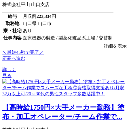
株式会社平山 山口支店
給与
月収例
223,334
円
勤務地
山口県 山口市
寮・社宅
あり
仕事内容
医療機器の製造 / 製薬化粧品系工場 / 交替制
詳細を表示
＼最短45秒で完了／
応募へ進む
詳しく
見る
【高時給1750円×大手メーカー勤務】塗
布・加工オペレーター/チーム作業で...