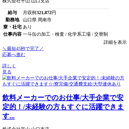
株式会社平山 山口支店
給与
月収例
321,872
円
勤務地
山口県 周南市
寮・社宅
あり
仕事内容
一斗缶の加工・検査 / 化学系工場 / 交替制
詳細を表示
＼最短45秒で完了／
応募へ進む
詳しく
見る
飲料メーカーでのお仕事/大手企業で安
定的！/未経験の方もすぐに活躍できま
す...