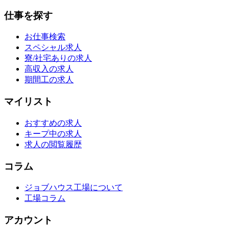
仕事を探す
お仕事検索
スペシャル求人
寮/社宅ありの求人
高収入の求人
期間工の求人
マイリスト
おすすめの求人
キープ中の求人
求人の閲覧履歴
コラム
ジョブハウス工場について
工場コラム
アカウント