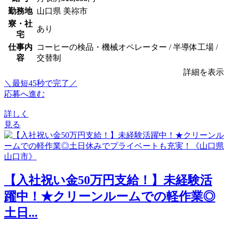
勤務地
山口県 美祢市
寮・社
あり
宅
仕事内
コーヒーの検品・機械オペレーター / 半導体工場 /
容
交替制
詳細を表示
＼最短45秒で完了／
応募へ進む
詳しく
見る
【入社祝い金50万円支給！】未経験活
躍中！★クリーンルームでの軽作業◎
土日...