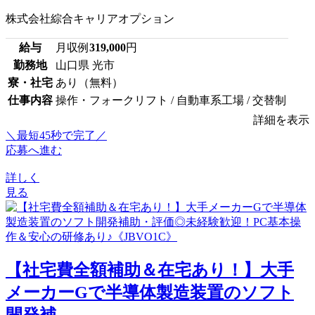
株式会社綜合キャリアオプション
給与
月収例
319,000
円
勤務地
山口県 光市
寮・社宅
あり（無料）
仕事内容
操作・フォークリフト / 自動車系工場 / 交替制
詳細を表示
＼最短45秒で完了／
応募へ進む
詳しく
見る
【社宅費全額補助＆在宅あり！】大手
メーカーGで半導体製造装置のソフト
開発補...