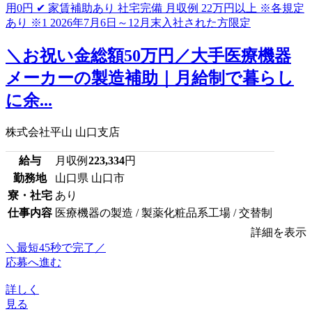
＼お祝い金総額50万円／大手医療機器
メーカーの製造補助｜月給制で暮らし
に余...
株式会社平山 山口支店
給与
月収例
223,334
円
勤務地
山口県 山口市
寮・社宅
あり
仕事内容
医療機器の製造 / 製薬化粧品系工場 / 交替制
詳細を表示
＼最短45秒で完了／
応募へ進む
詳しく
見る