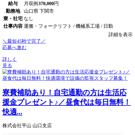
給与
月収例
370,000
円
勤務地
山口県 下関市
寮・社宅
なし
仕事内容
運搬・フォークリフト / 機械系工場 / 日勤
詳細を表示
＼最短45秒で完了／
応募へ進む
詳しく
見る
寮費補助あり！自宅通勤の方は生活応
援金プレゼント♪／昼食代は毎日無料！
快適...
株式会社平山 山口支店