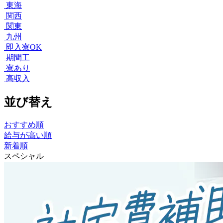
東海
関西
関東
九州
即入寮OK
期間工
寮あり
高収入
並び替え
おすすめ順
給与が高い順
新着順
スペシャル