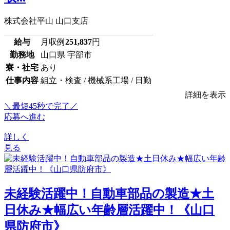
株式会社平山 山口支店
給与
月収例
251,837
円
勤務地
山口県 宇部市
寮・社宅
あり
仕事内容
組立・検査 / 機械系工場 / 日勤
詳細を表示
＼最短45秒で完了／
応募へ進む
詳しく
見る
未経験活躍中！自動車部品の製造★土
日休み★幅広い年齢層活躍中！《山口
県防府市》