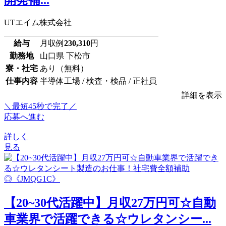
UTエイム株式会社
給与
月収例
230,310
円
勤務地
山口県 下松市
寮・社宅
あり（無料）
仕事内容
半導体工場 / 検査・検品 / 正社員
詳細を表示
＼最短45秒で完了／
応募へ進む
詳しく
見る
【20~30代活躍中】月収27万円可☆自動
車業界で活躍できる☆ウレタンシー...