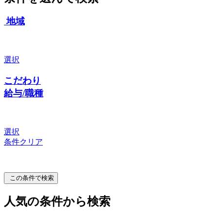
地域
選択
こだわり
給与/職種
選択
条件クリア
この条件で検索
人気の条件から検索