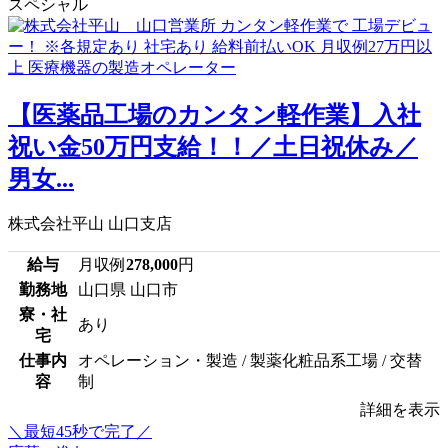
スペシャル
【医薬品工場のカンタン軽作業】入社
祝い金50万円支給！！／土日祝休み／
男女...
株式会社平山 山口支店
給与
月収例
278,000
円
勤務地
山口県 山口市
寮・社
あり
宅
仕事内
オペレーション・製造 / 製薬化粧品系工場 / 交替
容
制
詳細を表示
＼最短45秒で完了／