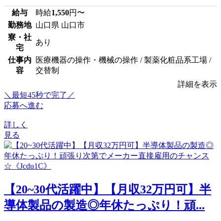
給与
時給
1,550
円〜
勤務地
山口県 山口市
寮・社
あり
宅
仕事内
医療機器の操作・機械の操作 / 製薬化粧品系工場 /
容
交替制
詳細を表示
＼最短45秒で完了／
応募へ進む
詳しく
見る
【20~30代活躍中】【月収32万円可】半
導体製品の製造◎年休たっぷり！頑...