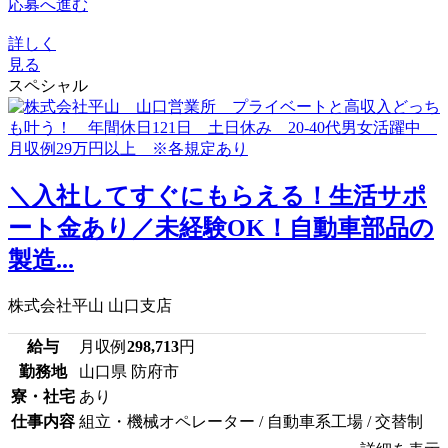
応募へ進む
詳しく
見る
スペシャル
＼入社してすぐにもらえる！生活サポ
ート金あり／未経験OK！自動車部品の
製造...
株式会社平山 山口支店
給与
月収例
298,713
円
勤務地
山口県 防府市
寮・社宅
あり
仕事内容
組立・機械オペレーター / 自動車系工場 / 交替制