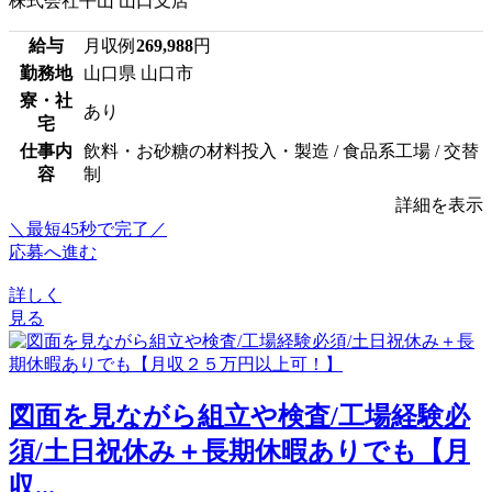
株式会社平山 山口支店
給与
月収例
269,988
円
勤務地
山口県 山口市
寮・社
あり
宅
仕事内
飲料・お砂糖の材料投入・製造 / 食品系工場 / 交替
容
制
詳細を表示
＼最短45秒で完了／
応募へ進む
詳しく
見る
図面を見ながら組立や検査/工場経験必
須/土日祝休み＋長期休暇ありでも【月
収...