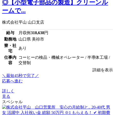
◎【小型電子部品の製造】クリーンル
ームで...
株式会社平山 山口支店
給与
月収例
318,638
円
勤務地
山口県 美祢市
寮・社
あり
宅
仕事内
コーヒーの検品・機械オペレーター / 半導体工場 /
容
交替制
詳細を表示
＼最短45秒で完了／
応募へ進む
詳しく
見る
スペシャル