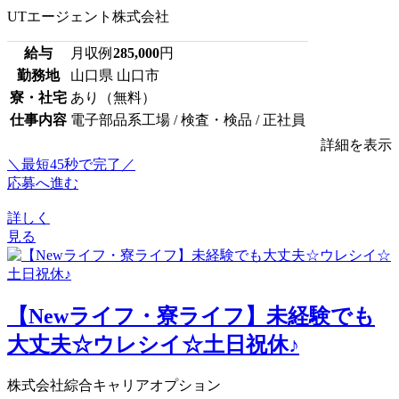
UTエージェント株式会社
給与
月収例
285,000
円
勤務地
山口県 山口市
寮・社宅
あり（無料）
仕事内容
電子部品系工場 / 検査・検品 / 正社員
詳細を表示
＼最短45秒で完了／
応募へ進む
詳しく
見る
【Newライフ・寮ライフ】未経験でも
大丈夫☆ウレシイ☆土日祝休♪
株式会社綜合キャリアオプション