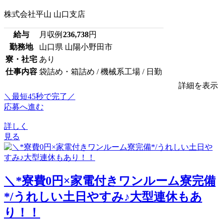
株式会社平山 山口支店
給与
月収例
236,738
円
勤務地
山口県 山陽小野田市
寮・社宅
あり
仕事内容
袋詰め・箱詰め / 機械系工場 / 日勤
詳細を表示
＼最短45秒で完了／
応募へ進む
詳しく
見る
＼*寮費0円×家電付きワンルーム寮完備
*/うれしい土日やすみ♪大型連休もあ
り！！