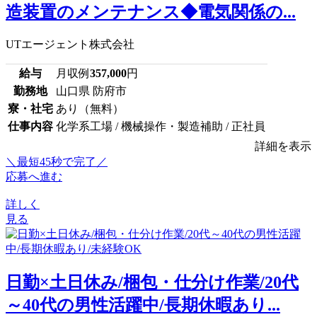
造装置のメンテナンス◆電気関係の...
UTエージェント株式会社
給与
月収例
357,000
円
勤務地
山口県 防府市
寮・社宅
あり（無料）
仕事内容
化学系工場 / 機械操作・製造補助 / 正社員
詳細を表示
＼最短45秒で完了／
応募へ進む
詳しく
見る
日勤×土日休み/梱包・仕分け作業/20代
～40代の男性活躍中/長期休暇あり...