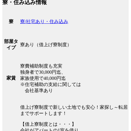
寮・住み込み情報
寮/社宅あり・住み込み
寮
部屋タ
寮あり（借上げ寮制度）
イプ
寮費補助制度も充実
独身者で30,000円迄、
家賃
家族使用で40,000円迄
※住宅補助の支給に関しては
会社基準あり
借上げ寮制度で新しい土地でも安心！家探し～転居
までサポートします！
【借上寮制度とは・・・】
会社がアパートの1室を借り、