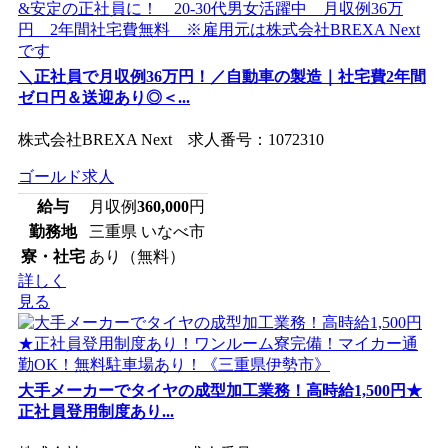
＼正社員で月収例36万円！／自動車の製造｜社宅費2年間
ゼロ円＆送迎あり◎＜...
株式会社BREXA Next 求人番号：1072310
ゴールド求人
給与
月収例
360,000
円
勤務地
三重県 いなべ市
寮・社宅
あり（無料）
詳しく
見る
大手メーカーでタイヤの成型加工業務！高時給1,500円★
正社員登用制度あり...