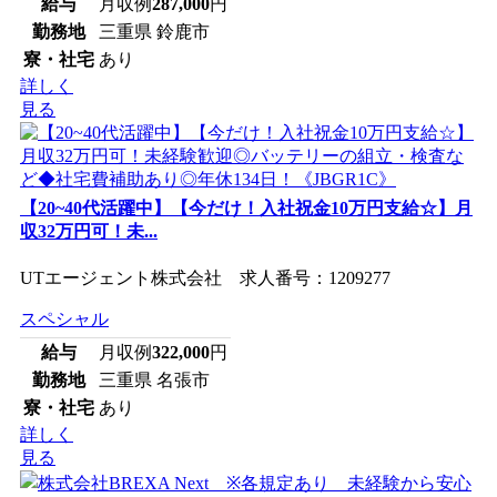
給与
月収例
287,000
円
勤務地
三重県 鈴鹿市
寮・社宅
あり
詳しく
見る
【20~40代活躍中】【今だけ！入社祝金10万円支給☆】月
収32万円可！未...
UTエージェント株式会社 求人番号：1209277
スペシャル
給与
月収例
322,000
円
勤務地
三重県 名張市
寮・社宅
あり
詳しく
見る