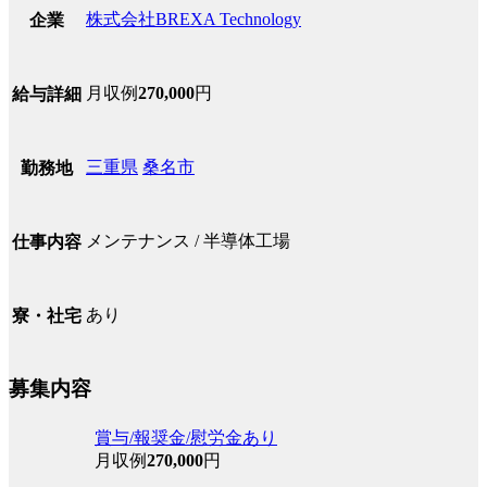
株式会社BREXA Technology
企業
月収例
270,000
円
給与詳細
三重県
桑名市
勤務地
メンテナンス / 半導体工場
仕事内容
あり
寮・社宅
募集内容
賞与/報奨金/慰労金あり
月収例
270,000
円