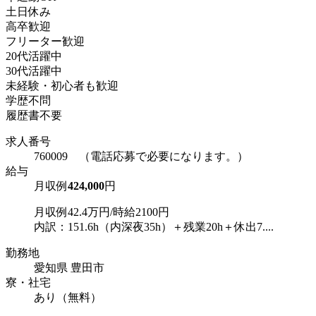
土日休み
高卒歓迎
フリーター歓迎
20代活躍中
30代活躍中
未経験・初心者も歓迎
学歴不問
履歴書不要
求人番号
760009 （電話応募で必要になります。）
給与
月収例
424,000
円
月収例42.4万円/時給2100円
内訳：151.6h（内深夜35h）＋残業20h＋休出7....
勤務地
愛知県 豊田市
寮・社宅
あり（無料）