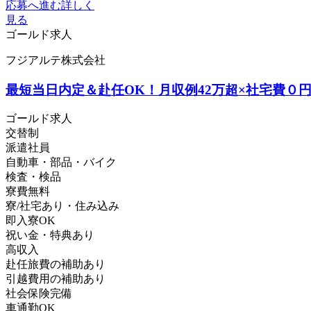
応募へ進む
詳しく
見る
ゴールド求人
フジアルテ株式会社
最短当日内定＆赴任OK！月収例42万超×社宅費０円！⇒
ゴールド求人
交替制
派遣社員
自動車・部品・バイク
検査・検品
寮費無料
寮/社宅あり・住み込み
即入寮OK
祝い金・特典あり
高収入
赴任旅費の補助あり
引越費用の補助あり
社会保険完備
車通勤OK