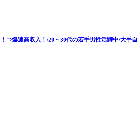
爆速高収入！/20～30代の若手男性活躍中/大手自動車メー