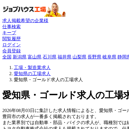
求人掲載希望の企業様
仕事検索
キープ
閲覧履歴
ログイン
会員登録
全国
新潟県
富山県
石川県
福井県
山梨県
長野県
岐阜県
静岡
工場・製造業求人
愛知県の工場求人
愛知県・ゴールド求人の工場求人
愛知県・ゴールド求人の工場求
2026年08月03日に集計した求人情報によると、愛知県・ゴー
豊田市の求人が一番多く掲載されております。
また業界別では自動車・部品・バイクの求人が、職種別では
トヨタ自動車株式会社の求人も掲載されておりますので、仕