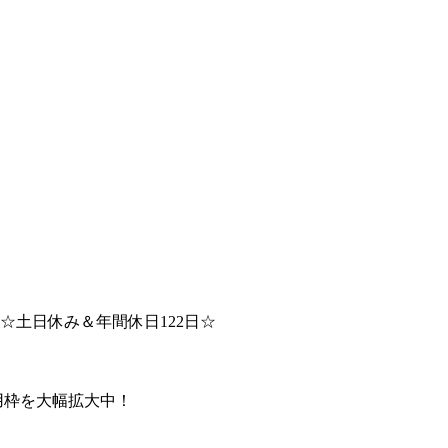
☆土日休み＆年間休日122日☆
用枠を大幅拡大中！