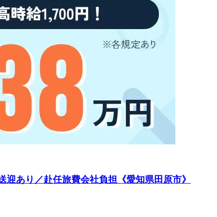
円／送迎あり／赴任旅費会社負担《愛知県田原市》