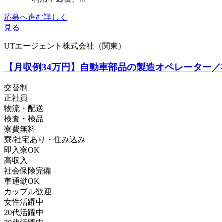
応募へ進む
詳しく
見る
UTエージェント株式会社（関東）
【月収例34万円】自動車部品の製造オペレーター／社
交替制
正社員
物流・配送
検査・検品
寮費無料
寮/社宅あり・住み込み
即入寮OK
高収入
社会保険完備
車通勤OK
カップル歓迎
女性活躍中
20代活躍中