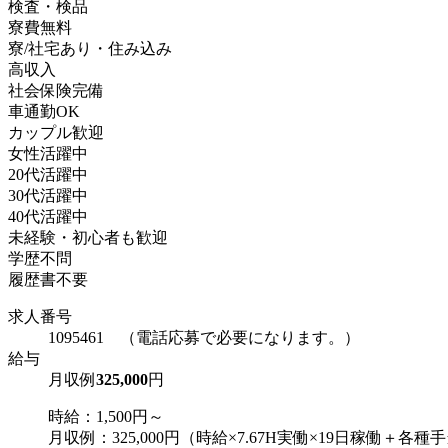
検査・検品
寮費無料
寮/社宅あり・住み込み
高収入
社会保険完備
車通勤OK
カップル歓迎
女性活躍中
20代活躍中
30代活躍中
40代活躍中
未経験・初心者も歓迎
学歴不問
履歴書不要
求人番号
1095461 （電話応募で必要になります。）
給与
月収例
325,000
円
時給：1,500円～
月収例：325,000円（時給×7.67H実働×19日稼働＋各種