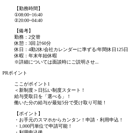
【勤務時間】
①08:00~16:40
②20:00~04:40
【備考】
勤務：2交替
休憩：3回 計60分
休日：4勤2休/会社カレンダーに準ずる/年間休日125日
休暇：年末年始休暇
※詳細については面談時にご説明させ...
PRポイント
ここがポイント1
＜新制度＞日払い制度スタート！
給与受取日を「選べる」！
働いた分の給与が最短5分で受け取り可能！
【ポイント】
・お手元のスマホからカンタン！申請・利用申込！
・1,000円単位で申請可能！
・利用申込後、...