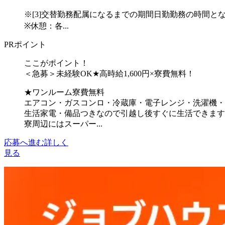
※[3]交替勤務配属になるまでの期間日勤勤務の時間と
※休憩：各...
PRポイント
ここがポイント！
＜急募＞未経験OK★高時給1,600円×寮費無料！
★ワンルーム寮費無料
エアコン・ガスコンロ・冷蔵庫・電子レンジ・洗濯機・
生活家電・備品つきなので引越し後すぐに生活できます
寮周辺にはスーパー...
応募へ進む
詳しく
見る