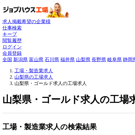
求人掲載希望の企業様
仕事検索
キープ
閲覧履歴
ログイン
会員登録
全国
新潟県
富山県
石川県
福井県
山梨県
長野県
岐阜県
静岡
工場・製造業求人
山梨県の工場求人
山梨県・ゴールド求人の工場求人
山梨県・ゴールド求人の工場求
工場・製造業求人の検索結果