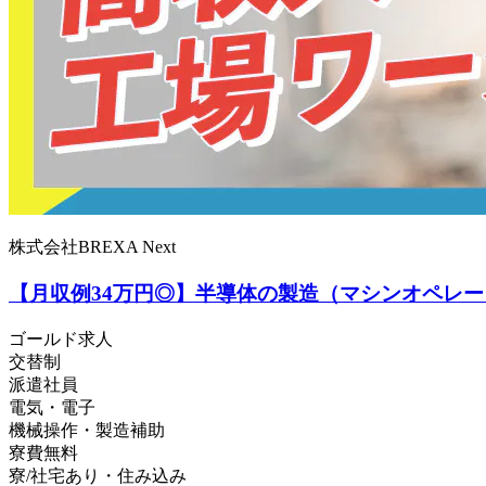
株式会社BREXA Next
【月収例34万円◎】半導体の製造（マシンオペレ
ゴールド求人
交替制
派遣社員
電気・電子
機械操作・製造補助
寮費無料
寮/社宅あり・住み込み