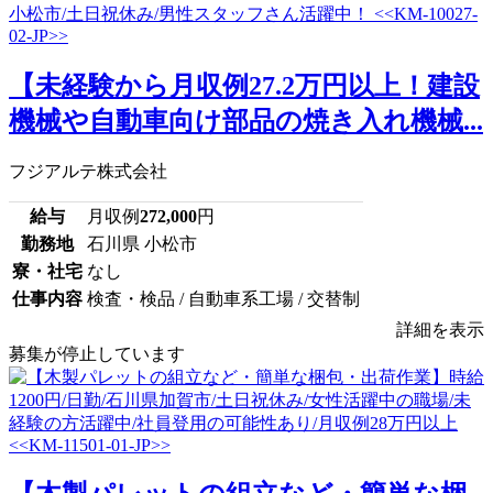
【未経験から月収例27.2万円以上！建設
機械や自動車向け部品の焼き入れ機械...
フジアルテ株式会社
給与
月収例
272,000
円
勤務地
石川県 小松市
寮・社宅
なし
仕事内容
検査・検品 / 自動車系工場 / 交替制
詳細を表示
募集が停止しています