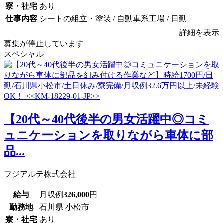
寮・社宅
あり
仕事内容
シートの組立・塗装 / 自動車系工場 / 日勤
詳細を表示
募集が停止しています
スペシャル
【20代～40代後半の男女活躍中◎コミ
ュニケーションを取りながら車体に部
品...
フジアルテ株式会社
給与
月収例
326,000
円
勤務地
石川県 小松市
寮・社宅
あり