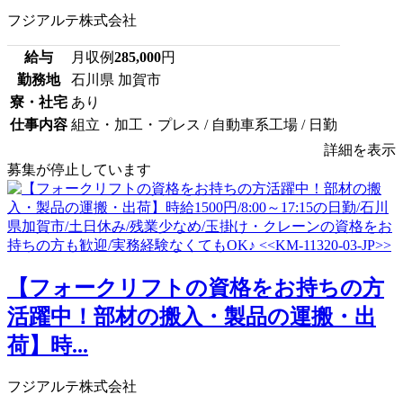
フジアルテ株式会社
給与
月収例
285,000
円
勤務地
石川県 加賀市
寮・社宅
あり
仕事内容
組立・加工・プレス / 自動車系工場 / 日勤
詳細を表示
募集が停止しています
【フォークリフトの資格をお持ちの方
活躍中！部材の搬入・製品の運搬・出
荷】時...
フジアルテ株式会社