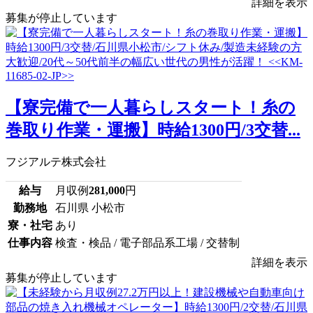
詳細を表示
募集が停止しています
【寮完備で一人暮らしスタート！糸の
巻取り作業・運搬】時給1300円/3交替...
フジアルテ株式会社
給与
月収例
281,000
円
勤務地
石川県 小松市
寮・社宅
あり
仕事内容
検査・検品 / 電子部品系工場 / 交替制
詳細を表示
募集が停止しています