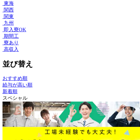
東海
関西
関東
九州
即入寮OK
期間工
寮あり
高収入
並び替え
おすすめ順
給与が高い順
新着順
スペシャル