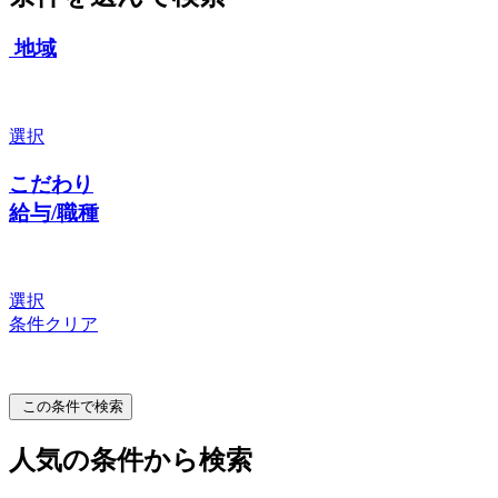
地域
選択
こだわり
給与/職種
選択
条件クリア
この条件で検索
人気の条件から検索