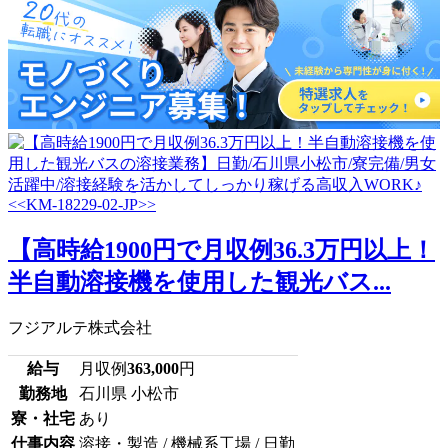
【高時給1900円で月収例36.3万円以上！
半自動溶接機を使用した観光バス...
フジアルテ株式会社
給与
月収例
363,000
円
勤務地
石川県 小松市
寮・社宅
あり
仕事内容
溶接・製造 / 機械系工場 / 日勤