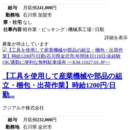
給与
月収例
241,000
円
勤務地
石川県 加賀市
寮・社宅
なし
仕事内容
軽作業・ピッキング / 機械系工場 / 日勤
詳細を表示
募集が停止しています
【工具を使用して産業機械や部品の組
立・梱包・出荷作業】時給1200円/日
勤...
フジアルテ株式会社
給与
月収例
232,000
円
勤務地
石川県 金沢市