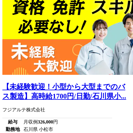
【未経験歓迎！小型から大型までのバ
ス製造】高時給1700円/日勤/石川県小...
フジアルテ株式会社
給与
月収例
326,000
円
勤務地
石川県 小松市