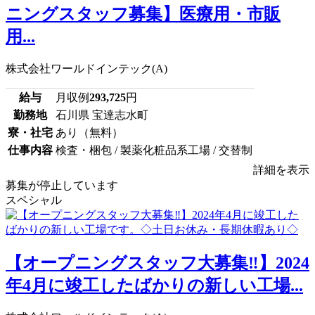
ニングスタッフ募集】医療用・市販
用...
株式会社ワールドインテック(A)
給与
月収例
293,725
円
勤務地
石川県 宝達志水町
寮・社宅
あり（無料）
仕事内容
検査・梱包 / 製薬化粧品系工場 / 交替制
詳細を表示
募集が停止しています
スペシャル
【オープニングスタッフ大募集‼】2024
年4月に竣工したばかりの新しい工場...