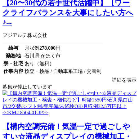
【20〜30代の若手世代活躍中】【ワー
クライフバランスを大事にしたい方へ
♪...
フジアルテ株式会社
給与
月収例
278,000
円
勤務地
石川県 かほく市
寮・社宅
あり（無料）
仕事内容
検査・検品 / 自動車系工場 / 交替制
詳細を表示
募集が停止しています
【構内空調完備！気温一定で過ごしや
すい☆液晶ディスプレイの機械加工・