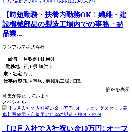
【時短勤務・扶養内勤務OK！繊維・建
設機械部品の製造工場内での事務・納
品業...
フジアルテ株式会社
給与
月収例
141,000
円
勤務地
石川県 加賀市
寮・社宅
なし
仕事内容
現場事務 / 機械系工場 / 日勤
詳細を表示
募集が停止しています
スペシャル
【12月入社で入社祝い金10万円‼オープ