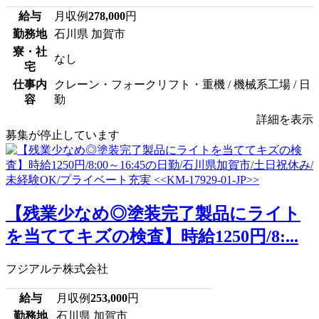
給与
月収例
278,000
円
勤務地
石川県 加賀市
寮・社
なし
宅
仕事内
クレーン・フォークリフト・重機 / 機械系工場 / 日
容
勤
詳細を表示
募集が停止しています
【残業少なめ◎塗装完了製品にライト
を当ててキズの検査】時給1250円/8:...
フジアルテ株式会社
給与
月収例
253,000
円
勤務地
石川県 加賀市