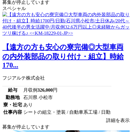
募集が停止しています
スペシャル
【遠方の方も安心の寮完備◎大型車両
の内外装部品の取り付け・組立】時給
170...
フジアルテ株式会社
給与
月収例
326,000
円
勤務地
石川県 小松市
寮・社宅
あり
仕事内容
シートの組立・塗装 / 自動車系工場 / 日勤
詳細を表示
募集が停止しています