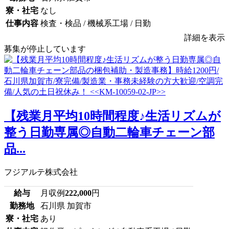
寮・社宅
なし
仕事内容
検査・検品 / 機械系工場 / 日勤
詳細を表示
募集が停止しています
【残業月平均10時間程度♪生活リズムが
整う日勤専属◎自動二輪車チェーン部
品...
フジアルテ株式会社
給与
月収例
222,000
円
勤務地
石川県 加賀市
寮・社宅
あり