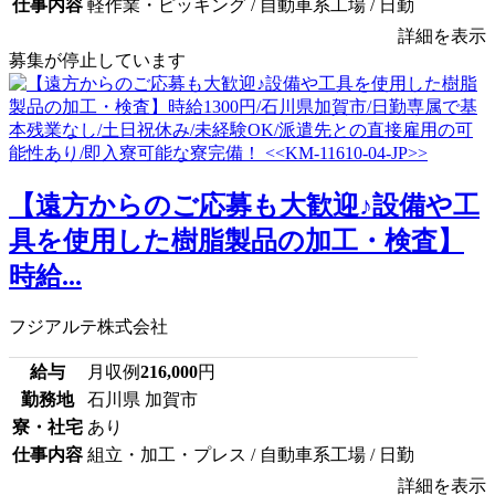
仕事内容
軽作業・ピッキング / 自動車系工場 / 日勤
詳細を表示
募集が停止しています
【遠方からのご応募も大歓迎♪設備や工
具を使用した樹脂製品の加工・検査】
時給...
フジアルテ株式会社
給与
月収例
216,000
円
勤務地
石川県 加賀市
寮・社宅
あり
仕事内容
組立・加工・プレス / 自動車系工場 / 日勤
詳細を表示