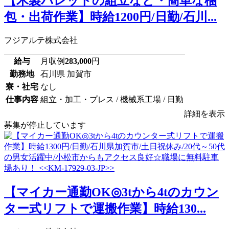
【木製パレットの組立など・簡単な梱
包・出荷作業】時給1200円/日勤/石川...
フジアルテ株式会社
給与
月収例
283,000
円
勤務地
石川県 加賀市
寮・社宅
なし
仕事内容
組立・加工・プレス / 機械系工場 / 日勤
詳細を表示
募集が停止しています
【マイカー通勤OK◎3tから4tのカウン
ター式リフトで運搬作業】時給130...