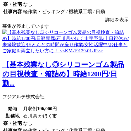
寮・社宅
なし
仕事内容
軽作業・ピッキング / 機械系工場 / 日勤
詳細を表示
募集が停止しています
【基本残業なし◎シリコーンゴム製品
の目視検査・箱詰め】時給1200円/日
勤...
フジアルテ株式会社
給与
月収例
196,000
円
勤務地
石川県 かほく市
寮・社宅
なし
仕事内容
軽作業・ピッキング / 化学系工場 / 日勤