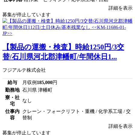
詳細を表示
募集が停止しています
【製品の運搬・検査】時給1250円/3交
替/石川県河北郡津幡町/年間休日1...
フジアルテ株式会社
給与
月収例
185,000
円
勤務地
石川県 津幡町
寮・社
なし
宅
仕事内
クレーン・フォークリフト・重機 / 化学系工場 / 交
容
替制
詳細を表示
募集が停止しています