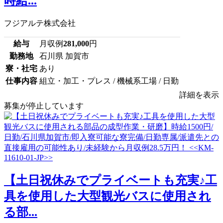
時給...
フジアルテ株式会社
給与
月収例
281,000
円
勤務地
石川県 加賀市
寮・社宅
あり
仕事内容
組立・加工・プレス / 機械系工場 / 日勤
詳細を表示
募集が停止しています
【土日祝休みでプライベートも充実♪工
具を使用した大型観光バスに使用され
る部...