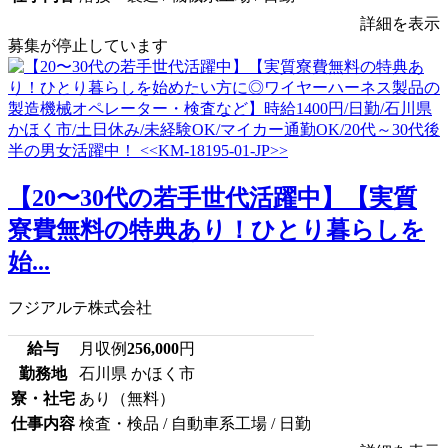
詳細を表示
募集が停止しています
【20〜30代の若手世代活躍中】【実質
寮費無料の特典あり！ひとり暮らしを
始...
フジアルテ株式会社
給与
月収例
256,000
円
勤務地
石川県 かほく市
寮・社宅
あり（無料）
仕事内容
検査・検品 / 自動車系工場 / 日勤