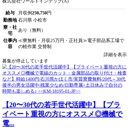
株式会社ワールドインテック(A)
給与
月収例
250,750
円
勤務地
石川県 小松市
寮・社
あり（無料）
宅
仕事内
≪寮無料・月収25万円・正社員≫電子部品系工場で
容
の軽作業 交替制
詳細を表示
募集が停止しています
【20〜30代の若手世代活躍中】【プラ
イベート重視の方にオススメ◎機械で
電...