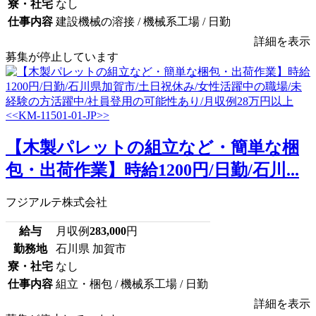
寮・社宅
なし
仕事内容
建設機械の溶接 / 機械系工場 / 日勤
詳細を表示
募集が停止しています
【木製パレットの組立など・簡単な梱
包・出荷作業】時給1200円/日勤/石川...
フジアルテ株式会社
給与
月収例
283,000
円
勤務地
石川県 加賀市
寮・社宅
なし
仕事内容
組立・梱包 / 機械系工場 / 日勤
詳細を表示