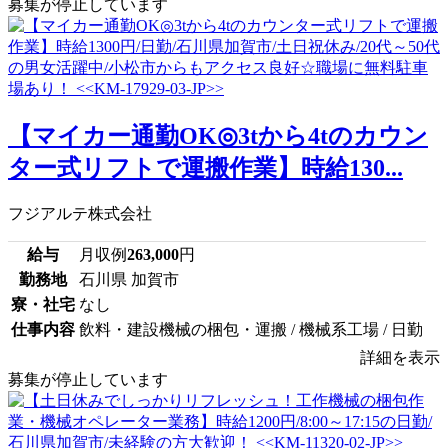
募集が停止しています
【マイカー通勤OK◎3tから4tのカウン
ター式リフトで運搬作業】時給130...
フジアルテ株式会社
給与
月収例
263,000
円
勤務地
石川県 加賀市
寮・社宅
なし
仕事内容
飲料・建設機械の梱包・運搬 / 機械系工場 / 日勤
詳細を表示
募集が停止しています