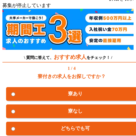
募集が停止しています
おすすめ求人
\ 質問に答えて、
をチェック！ /
1 / 4
寮付きの求人をお探しですか？
寮あり
寮なし
どちらでも可