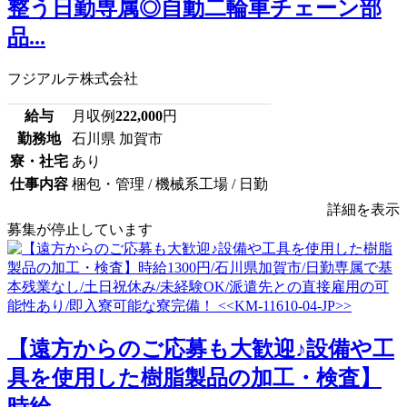
整う日勤専属◎自動二輪車チェーン部
品...
フジアルテ株式会社
給与
月収例
222,000
円
勤務地
石川県 加賀市
寮・社宅
あり
仕事内容
梱包・管理 / 機械系工場 / 日勤
詳細を表示
募集が停止しています
【遠方からのご応募も大歓迎♪設備や工
具を使用した樹脂製品の加工・検査】