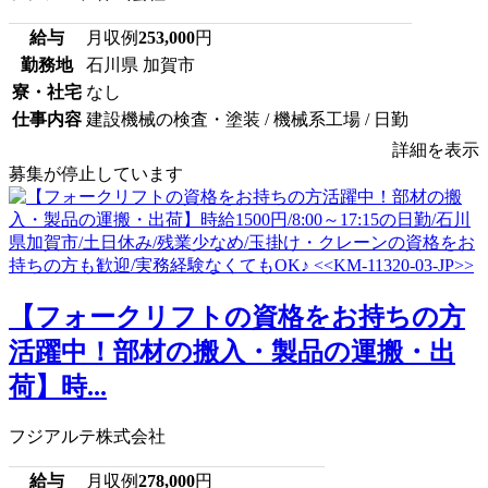
給与
月収例
253,000
円
勤務地
石川県 加賀市
寮・社宅
なし
仕事内容
建設機械の検査・塗装 / 機械系工場 / 日勤
詳細を表示
募集が停止しています
【フォークリフトの資格をお持ちの方
活躍中！部材の搬入・製品の運搬・出
荷】時...
フジアルテ株式会社
給与
月収例
278,000
円