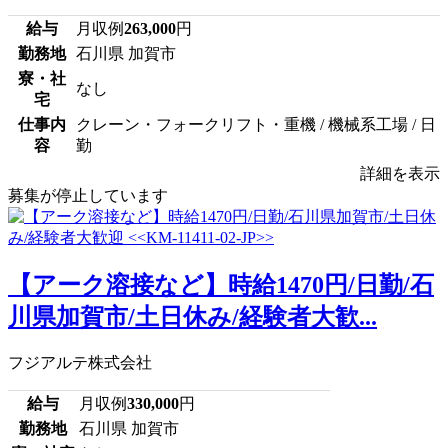
給与
月収例
263,000
円
勤務地
石川県 加賀市
寮・社
なし
宅
仕事内
クレーン・フォークリフト・重機 / 機械系工場 / 日
容
勤
詳細を表示
募集が停止しています
【アーク溶接など】時給1470円/日勤/石
川県加賀市/土日休み/経験者大歓...
フジアルテ株式会社
給与
月収例
330,000
円
勤務地
石川県 加賀市