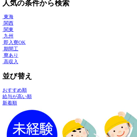
人気の条件から検索
東海
関西
関東
九州
即入寮OK
期間工
寮あり
高収入
並び替え
おすすめ順
給与が高い順
新着順