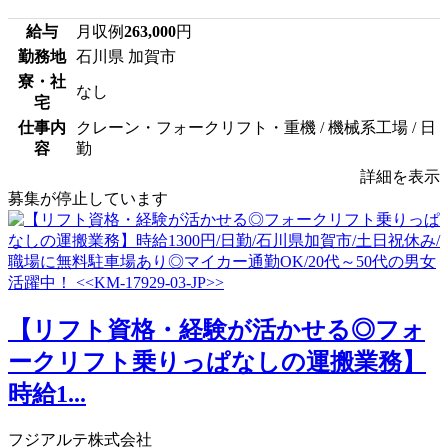
給与
月収例
263,000
円
勤務地
石川県 加賀市
寮・社
なし
宅
仕事内
クレーン・フォークリフト・重機 / 機械系工場 / 日
容
勤
詳細を表示
募集が停止しています
【リフト資格・経験が活かせる◎フォ
ークリフト乗りっぱなしの運搬業務】
時給1...
フジアルテ株式会社