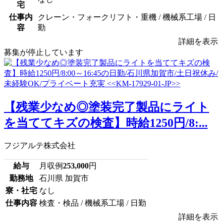
宅
仕事内
クレーン・フォークリフト・重機 / 機械系工場 / 日
容
勤
詳細を表示
募集が停止しています
【残業少なめ◎塗装完了製品にライト
を当ててキズの検査】時給1250円/8:...
フジアルテ株式会社
給与
月収例
253,000
円
勤務地
石川県 加賀市
寮・社宅
なし
仕事内容
検査・検品 / 機械系工場 / 日勤
詳細を表示