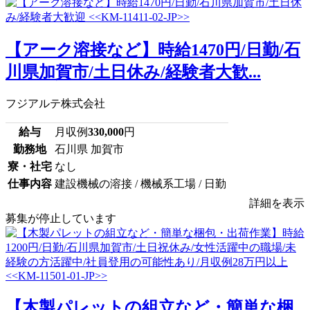
【アーク溶接など】時給1470円/日勤/石
川県加賀市/土日休み/経験者大歓...
フジアルテ株式会社
給与
月収例
330,000
円
勤務地
石川県 加賀市
寮・社宅
なし
仕事内容
建設機械の溶接 / 機械系工場 / 日勤
詳細を表示
募集が停止しています
【木製パレットの組立など・簡単な梱