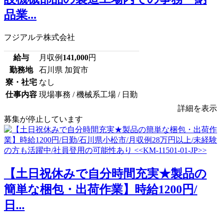
品業...
フジアルテ株式会社
給与
月収例
141,000
円
勤務地
石川県 加賀市
寮・社宅
なし
仕事内容
現場事務 / 機械系工場 / 日勤
詳細を表示
募集が停止しています
【土日祝休みで自分時間充実★製品の
簡単な梱包・出荷作業】時給1200円/
日...