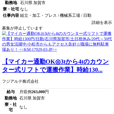
勤務地
石川県 加賀市
寮・社宅
なし
仕事内容
組立・加工・プレス / 機械系工場 / 日勤
詳細を表示
募集が停止しています
【マイカー通勤OK◎3tから4tのカウン
ター式リフトで運搬作業】時給130...
フジアルテ株式会社
給与
月収例
263,000
円
勤務地
石川県 加賀市
寮・社
なし
宅