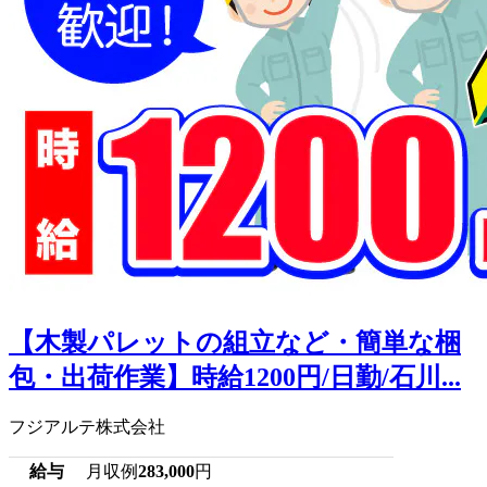
【木製パレットの組立など・簡単な梱
包・出荷作業】時給1200円/日勤/石川...
フジアルテ株式会社
給与
月収例
283,000
円