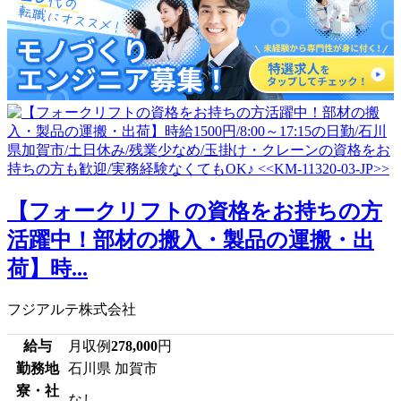
【フォークリフトの資格をお持ちの方
活躍中！部材の搬入・製品の運搬・出
荷】時...
フジアルテ株式会社
給与
月収例
278,000
円
勤務地
石川県 加賀市
寮・社
なし