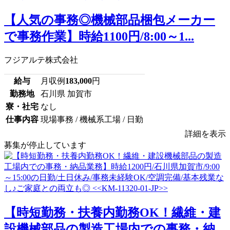
【人気の事務◎機械部品梱包メーカー
で事務作業】時給1100円/8:00～1...
フジアルテ株式会社
給与
月収例
183,000
円
勤務地
石川県 加賀市
寮・社宅
なし
仕事内容
現場事務 / 機械系工場 / 日勤
詳細を表示
募集が停止しています
【時短勤務・扶養内勤務OK！繊維・建
設機械部品の製造工場内での事務・納