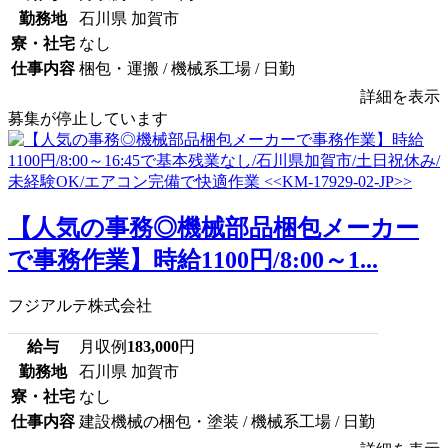
勤務地
石川県 加賀市
寮・社宅
なし
仕事内容
梱包・運搬 / 機械系工場 / 日勤
詳細を表示
募集が停止しています
【人気の事務◎機械部品梱包メーカー
で事務作業】時給1100円/8:00～1...
フジアルテ株式会社
給与
月収例
183,000
円
勤務地
石川県 加賀市
寮・社宅
なし
仕事内容
建設機械の梱包・塗装 / 機械系工場 / 日勤