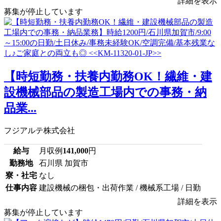
詳細を表示
募集が停止しています
【時短勤務・扶養内勤務OK！繊維・建
設機械部品の製造工場内での事務・納
品業...
フジアルテ株式会社
給与
月収例
141,000
円
勤務地
石川県 加賀市
寮・社宅
なし
仕事内容
建設機械の梱包・出荷作業 / 機械系工場 / 日勤
詳細を表示
募集が停止しています