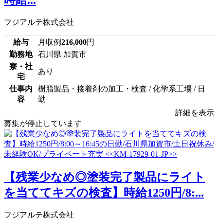
時給...
フジアルテ株式会社
給与
月収例
216,000
円
勤務地
石川県 加賀市
寮・社
あり
宅
仕事内
樹脂製品・接着剤の加工・検査 / 化学系工場 / 日
容
勤
詳細を表示
募集が停止しています
【残業少なめ◎塗装完了製品にライト
を当ててキズの検査】時給1250円/8:...
フジアルテ株式会社