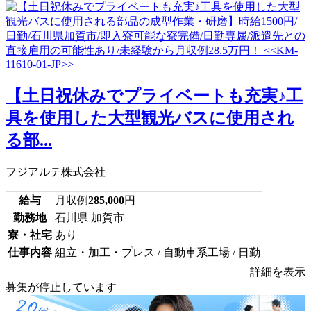
【土日祝休みでプライベートも充実♪工
具を使用した大型観光バスに使用され
る部...
フジアルテ株式会社
給与
月収例
285,000
円
勤務地
石川県 加賀市
寮・社宅
あり
仕事内容
組立・加工・プレス / 自動車系工場 / 日勤
詳細を表示
募集が停止しています