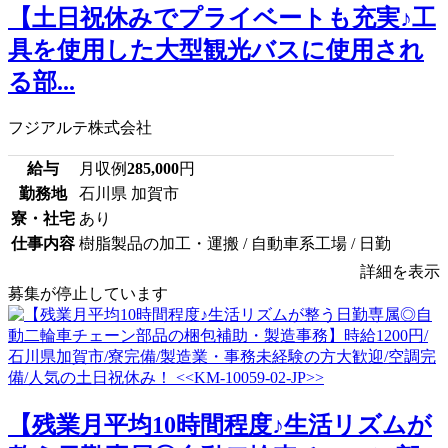
【土日祝休みでプライベートも充実♪工
具を使用した大型観光バスに使用され
る部...
フジアルテ株式会社
給与
月収例
285,000
円
勤務地
石川県 加賀市
寮・社宅
あり
仕事内容
樹脂製品の加工・運搬 / 自動車系工場 / 日勤
詳細を表示
募集が停止しています
【残業月平均10時間程度♪生活リズムが