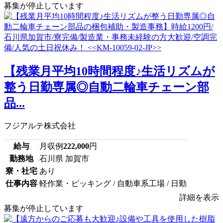
募集が停止しています
【残業月平均10時間程度♪生活リズムが
整う日勤専属◎自動二輪車チェーン部
品...
フジアルテ株式会社
給与
月収例
222,000
円
勤務地
石川県 加賀市
寮・社宅
あり
仕事内容
軽作業・ピッキング / 自動車系工場 / 日勤
詳細を表示
募集が停止しています