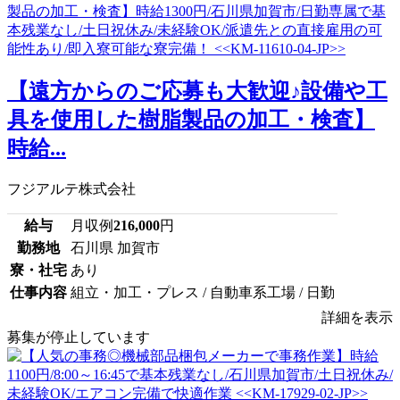
【遠方からのご応募も大歓迎♪設備や工
具を使用した樹脂製品の加工・検査】
時給...
フジアルテ株式会社
給与
月収例
216,000
円
勤務地
石川県 加賀市
寮・社宅
あり
仕事内容
組立・加工・プレス / 自動車系工場 / 日勤
詳細を表示
募集が停止しています