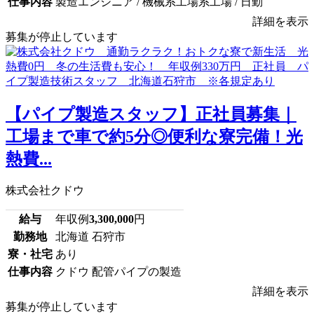
仕事内容
製造エンジニア / 機械系工場系工場 / 日勤
詳細を表示
募集が停止しています
【パイプ製造スタッフ】正社員募集｜
工場まで車で約5分◎便利な寮完備！光
熱費...
株式会社クドウ
給与
年収例
3,300,000
円
勤務地
北海道 石狩市
寮・社宅
あり
仕事内容
クドウ 配管パイプの製造
詳細を表示
募集が停止しています