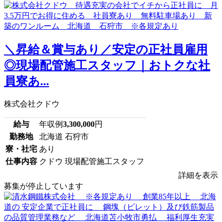
＼昇給＆賞与あり／安定の正社員雇用
◎現場配管施工スタッフ｜おトクな社
員寮あ...
株式会社クドウ
給与
年収例
3,300,000
円
勤務地
北海道 石狩市
寮・社宅
あり
仕事内容
クドウ 現場配管施工スタッフ
詳細を表示
募集が停止しています