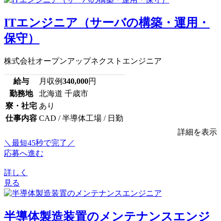
ITエンジニア（サーバの構築・運用・
保守）
株式会社オープンアップネクストエンジニア
給与
月収例
340,000
円
勤務地
北海道 千歳市
寮・社宅
あり
仕事内容
CAD / 半導体工場 / 日勤
詳細を表示
＼最短45秒で完了／
応募へ進む
詳しく
見る
半導体製造装置のメンテナンスエンジ