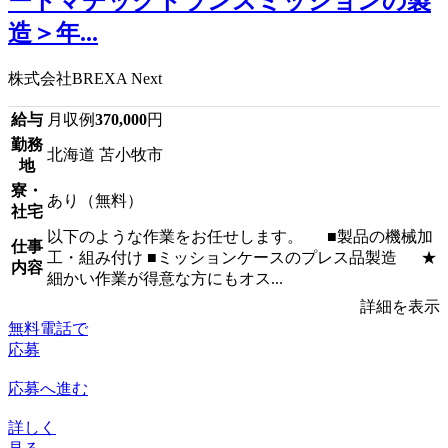
ートマチックトランスミッションの製
造＞年...
株式会社BREXA Next
給与
月収例
370,000
円
勤務
北海道 苫小牧市
地
寮・
あり（無料）
社宅
以下のような作業をお任せします。 ■製品の機械加
仕事
工・組み付け ■ミッションケースのプレス品製造 ★
内容
細かい作業が得意な方にもオス...
詳細を表示
無料電話で
応募
応募へ進む
詳しく