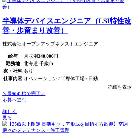
半導体デバイスエンジニア（LSI特性改
善・歩留まり改善）
株式会社オープンアップネクストエンジニア
給与
月収例
340,000
円
勤務地
北海道 千歳市
寮・社宅
あり
仕事内容
オペレーション / 半導体工場 / 日勤
詳細を表示
＼最短45秒で完了／
応募へ進む
詳しく
見る