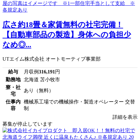
広さ約18畳＆家賃無料の社宅完備！
【自動車部品の製造】身体への負担少
なめ◎...
UTエイム株式会社 オートモーティブ事業部
給与
月収例
316,191
円
勤務地
北海道 苫小牧市
寮・社
あり（無料）
宅
仕事内
機械系工場での機械操作・製造オペレーター 交替
容
制
詳細を表示
募集が停止しています