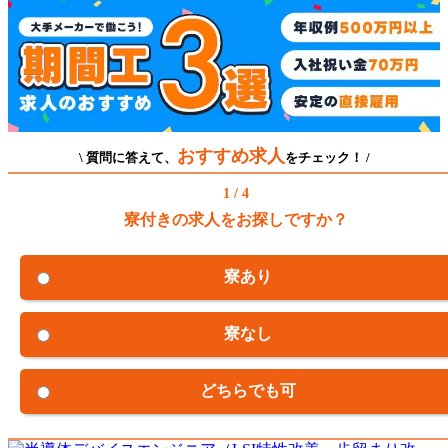
おすすめ求人
\ 質問に答えて、
をチェック！ /
1 / 4
寮付きの求人をお探しですか？
寮あり
寮なし
どちらでも可