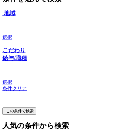
地域
選択
こだわり
給与/職種
選択
条件クリア
この条件で検索
人気の条件から検索