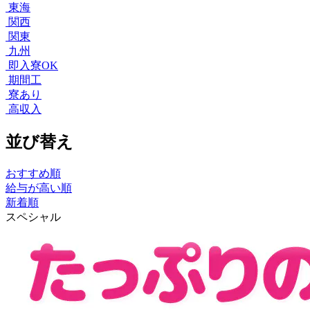
東海
関西
関東
九州
即入寮OK
期間工
寮あり
高収入
並び替え
おすすめ順
給与が高い順
新着順
スペシャル