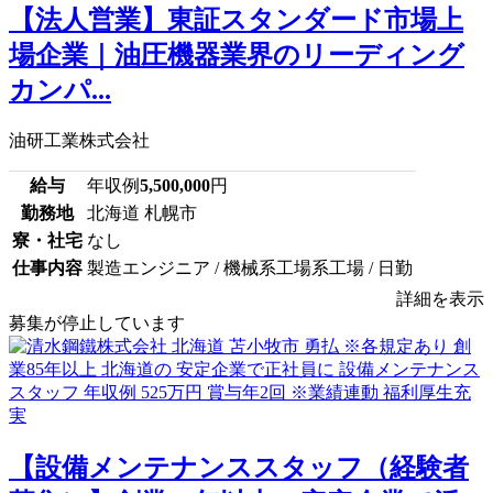
【法人営業】東証スタンダード市場上
場企業｜油圧機器業界のリーディング
カンパ...
油研工業株式会社
給与
年収例
5,500,000
円
勤務地
北海道 札幌市
寮・社宅
なし
仕事内容
製造エンジニア / 機械系工場系工場 / 日勤
詳細を表示
募集が停止しています
【設備メンテナンススタッフ（経験者