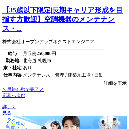
【35歳以下限定|長期キャリア形成を目
指す方歓迎】空調機器のメンテナン
ス・...
株式会社オープンアップネクストエンジニア
給与
月収例
250,000
円
勤務地
北海道 札幌市
寮・社宅
あり
仕事内容
メンテナンス・管理 / 建築系工場 / 日勤
詳細を表示
＼最短45秒で完了／
応募へ進む
詳しく
見る