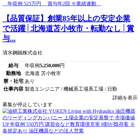
【品質保証】創業85年以上の安定企業
で活躍│北海道苫小牧市・転勤なし│賞
与...
清水鋼鐵株式会社
給与
年収例
5,250,000
円
勤務地
北海道 苫小牧市
寮・社宅
あり
仕事内容
製造エンジニア / 機械系工場系工場 / 日勤
詳細を表示
募集が停止しています