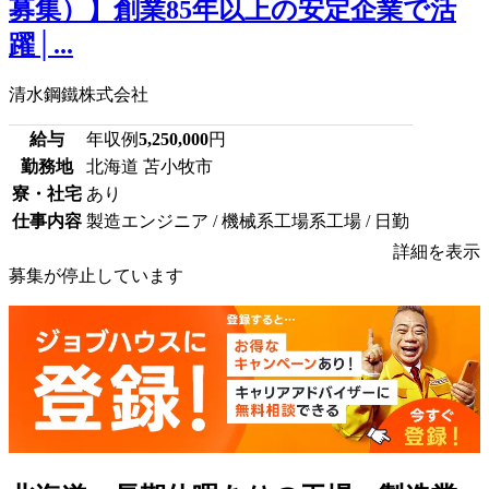
募集）】創業85年以上の安定企業で活
躍│...
清水鋼鐵株式会社
給与
年収例
5,250,000
円
勤務地
北海道 苫小牧市
寮・社宅
あり
仕事内容
製造エンジニア / 機械系工場系工場 / 日勤
詳細を表示
募集が停止しています