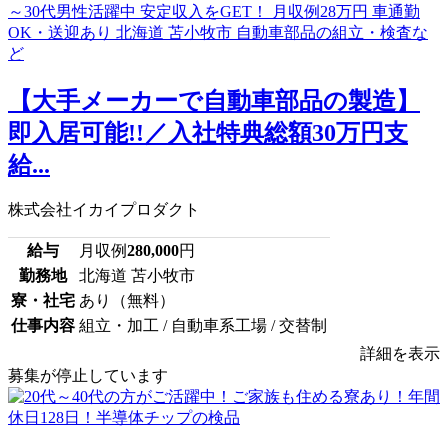
【大手メーカーで自動車部品の製造】
即入居可能!!／入社特典総額30万円支
給...
株式会社イカイプロダクト
給与
月収例
280,000
円
勤務地
北海道 苫小牧市
寮・社宅
あり（無料）
仕事内容
組立・加工 / 自動車系工場 / 交替制
詳細を表示
募集が停止しています