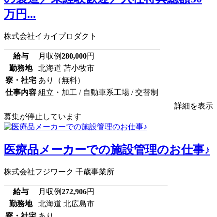
万円...
株式会社イカイプロダクト
給与
月収例
280,000
円
勤務地
北海道 苫小牧市
寮・社宅
あり（無料）
仕事内容
組立・加工 / 自動車系工場 / 交替制
詳細を表示
募集が停止しています
医療品メーカーでの施設管理のお仕事♪
株式会社フジワーク 千歳事業所
給与
月収例
272,906
円
勤務地
北海道 北広島市
寮・社宅
あり