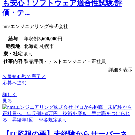
も安心！ソフトウェア適合性試験/評
価・テ...
nmsエンジニアリング株式会社
給与
年収例
3,600,000
円
勤務地
北海道 札幌市
寮・社宅
あり
仕事内容
製品評価・テストエンジニア・正社員
詳細を表示
＼最短45秒で完了／
応募へ進む
詳しく
見る
【IT監視の要】未経験からサーバーネ