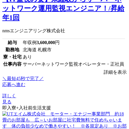
ットワーク運用監視エンジニア！/昇給
年1回
nmsエンジニアリング株式会社
給与
年収例
3,600,000
円
勤務地
北海道 札幌市
寮・社宅
あり
仕事内容
サーバーネットワーク監視オペレーター・正社員
詳細を表示
＼最短45秒で完了／
応募へ進む
詳しく
見る
即入寮+入社前生活支援