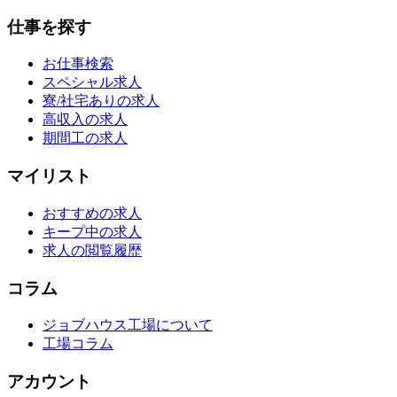
仕事を探す
お仕事検索
スペシャル求人
寮/社宅ありの求人
高収入の求人
期間工の求人
マイリスト
おすすめの求人
キープ中の求人
求人の閲覧履歴
コラム
ジョブハウス工場について
工場コラム
アカウント