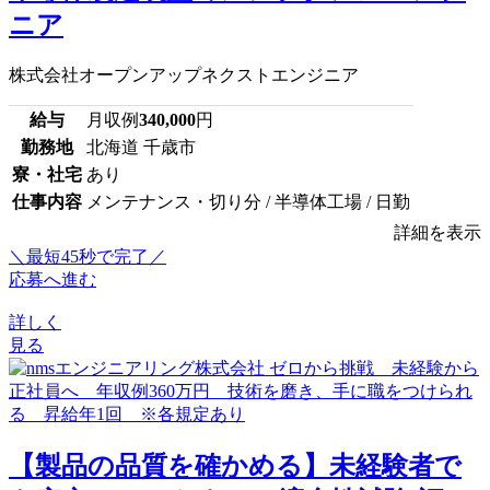
ニア
株式会社オープンアップネクストエンジニア
給与
月収例
340,000
円
勤務地
北海道 千歳市
寮・社宅
あり
仕事内容
メンテナンス・切り分 / 半導体工場 / 日勤
詳細を表示
＼最短45秒で完了／
応募へ進む
詳しく
見る
【製品の品質を確かめる】未経験者で