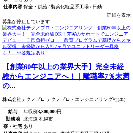
仕事内容
保全・供給 / 製薬化粧品系工場 / 日勤
詳細を表示
募集が停止しています
【創業60年以上の業界大手】完全未経
験からエンジニアへ！｜離職率7％未満
の...
株式会社テクノプロ テクノプロ・エンジニアリング社(エ)
給与
年収例
3,800,000
円
勤務地
北海道 札幌市
寮・社宅
あり