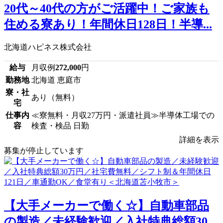
20代～40代の方がご活躍中！ご家族も
住める寮あり！年間休日128日！半導...
北海道ハピネス株式会社
給与
月収例
272,000
円
勤務地
北海道 恵庭市
寮・社
あり（無料）
宅
仕事内
≪寮無料・月収27万円・派遣社員≫半導体工場での
容
検査・検品 日勤
詳細を表示
募集が停止しています
【大手メーカーで働く☆】自動車部品
の製造／未経験歓迎／入社特典総額30