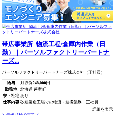
帯広事業所_物流工程/倉庫内作業（日
勤）｜パーソルファクトリーパートナ
ーズ...
パーソルファクトリーパートナーズ株式会社（正社員）
給与
月収例
248,000
円
勤務地
北海道 芽室町
寮・社宅
あり
仕事内容
砂糖製造工場での物流・運搬業務・正社員
詳細を表示
＼最短45秒で完了／