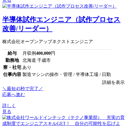
見る
半導体試作エンジニア（試作プロセス
改善/リーダー）
株式会社オープンアップネクストエンジニア
給与
月収例
400,000
円
勤務地
北海道 千歳市
寮・社宅
あり
仕事内容
製造マシンの操作・管理 / 半導体工場 / 日勤
詳細を表示
＼最短45秒で完了／
応募へ進む
詳しく
見る