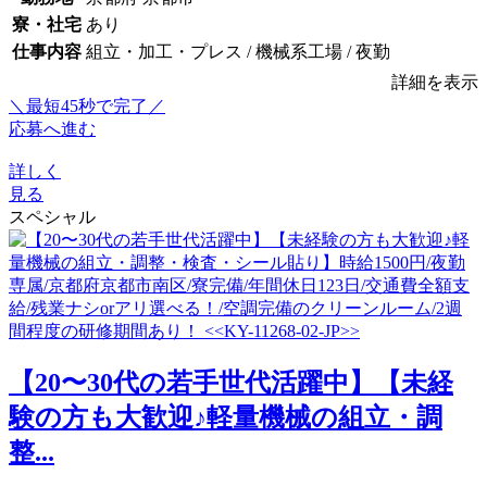
寮・社宅
あり
仕事内容
組立・加工・プレス / 機械系工場 / 夜勤
詳細を表示
＼最短45秒で完了／
応募へ進む
詳しく
見る
スペシャル
【20〜30代の若手世代活躍中】【未経
験の方も大歓迎♪軽量機械の組立・調
整...