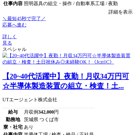
仕事内容
照明器具の組立・操作 / 自動車系工場 / 夜勤
詳細を表示
＼最短45秒で完了／
応募へ進む
詳しく
見る
スペシャル
【20~40代活躍中】夜勤！月収34万円可
☆半導体製造装置の組立・検査！土...
UTエージェント株式会社
給与
月収例
342,000
円
勤務地
茨城県 つくば市
寮・社宅
あり
仕事内容
半導体工場 / 検査・検品 / 正社員