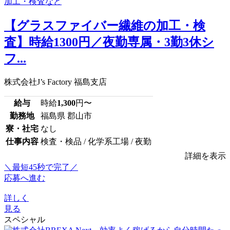
【グラスファイバー繊維の加工・検
査】時給1300円／夜勤専属・3勤3休シ
フ...
株式会社J’s Factory 福島支店
給与
時給
1,300
円〜
勤務地
福島県 郡山市
寮・社宅
なし
仕事内容
検査・検品 / 化学系工場 / 夜勤
詳細を表示
＼最短45秒で完了／
応募へ進む
詳しく
見る
スペシャル