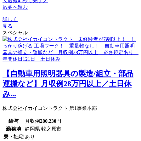
＼最短45秒で完了／
応募へ進む
詳しく
見る
スペシャル
【自動車用照明器具の製造/組立・部品
運搬など】月収例28万円以上／土日休
み...
株式会社イカイコントラクト 第1事業本部
給与
月収例
280,230
円
勤務地
静岡県 牧之原市
寮・社宅
あり