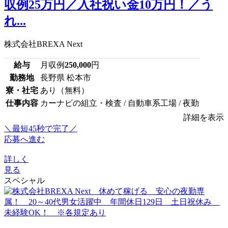
収例25万円／入社祝い金10万円！／う
れ...
株式会社BREXA Next
給与
月収例
250,000
円
勤務地
長野県 松本市
寮・社宅
あり（無料）
仕事内容
カーナビの組立・検査 / 自動車系工場 / 夜勤
詳細を表示
＼最短45秒で完了／
応募へ進む
詳しく
見る
スペシャル