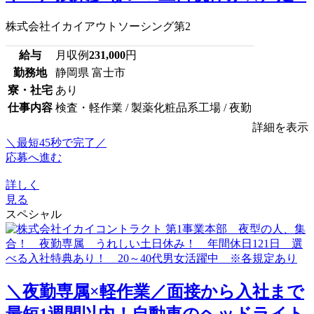
株式会社イカイアウトソーシング第2
給与
月収例
231,000
円
勤務地
静岡県 富士市
寮・社宅
あり
仕事内容
検査・軽作業 / 製薬化粧品系工場 / 夜勤
詳細を表示
＼最短45秒で完了／
応募へ進む
詳しく
見る
スペシャル
＼夜勤専属×軽作業／面接から入社まで