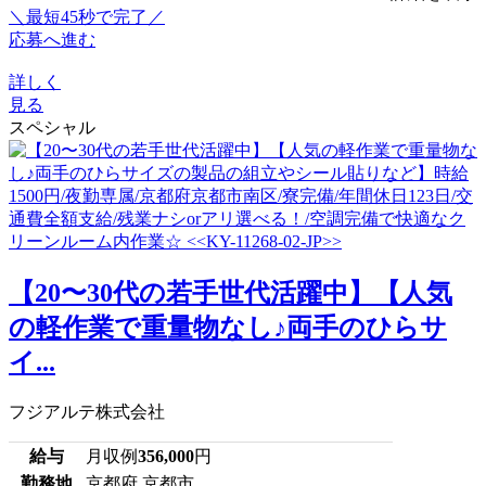
＼最短45秒で完了／
応募へ進む
詳しく
見る
スペシャル
【20〜30代の若手世代活躍中】【人気
の軽作業で重量物なし♪両手のひらサ
イ...
フジアルテ株式会社
給与
月収例
356,000
円
勤務地
京都府 京都市