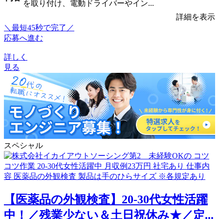
を取り付け、電動ドライバーやイン...
詳細を表示
＼最短45秒で完了／
応募へ進む
詳しく
見る
スペシャル
【医薬品の外観検査】20-30代女性活躍
中！／残業少ない＆土日祝休み★／定...