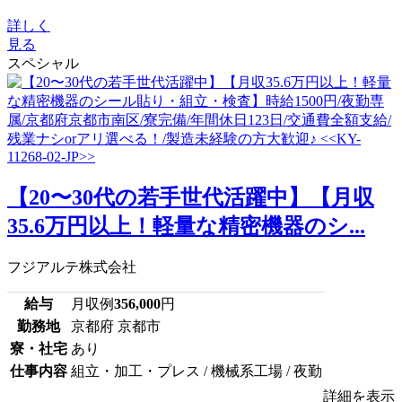
詳しく
見る
スペシャル
【20〜30代の若手世代活躍中】【月収
35.6万円以上！軽量な精密機器のシ...
フジアルテ株式会社
給与
月収例
356,000
円
勤務地
京都府 京都市
寮・社宅
あり
仕事内容
組立・加工・プレス / 機械系工場 / 夜勤
詳細を表示