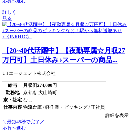
応募へ進む
詳しく
見る
【20~40代活躍中】【夜勤専属☆月収27
万円可】土日休み♪スーパーの商品...
UTエージェント株式会社
給与
月収例
274,000
円
勤務地
京都府 大山崎町
寮・社宅
なし
仕事内容
物流倉庫 / 軽作業・ピッキング / 正社員
詳細を表示
＼最短45秒で完了／
応募へ進む