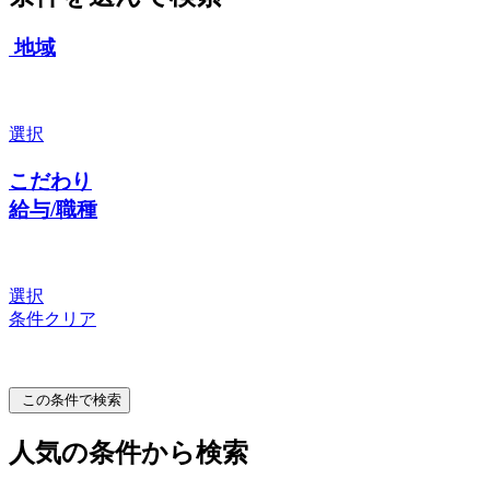
地域
選択
こだわり
給与/職種
選択
条件クリア
この条件で検索
人気の条件から検索