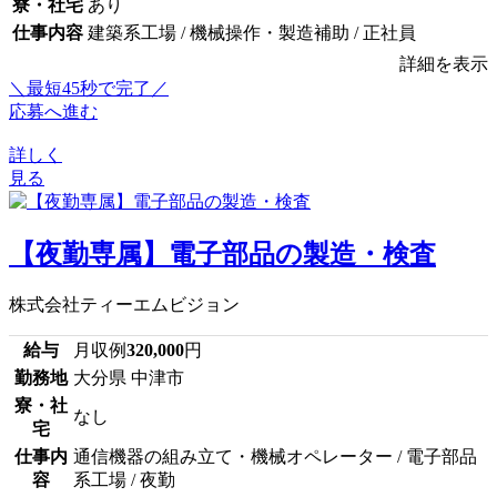
寮・社宅
あり
仕事内容
建築系工場 / 機械操作・製造補助 / 正社員
詳細を表示
＼最短45秒で完了／
応募へ進む
詳しく
見る
【夜勤専属】電子部品の製造・検査
株式会社ティーエムビジョン
給与
月収例
320,000
円
勤務地
大分県 中津市
寮・社
なし
宅
仕事内
通信機器の組み立て・機械オペレーター / 電子部品
容
系工場 / 夜勤