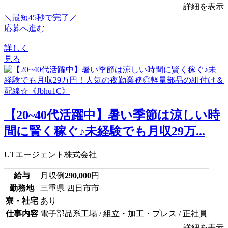
詳細を表示
＼最短45秒で完了／
応募へ進む
詳しく
見る
【20~40代活躍中】暑い季節は涼しい時
間に賢く稼ぐ♪未経験でも月収29万...
UTエージェント株式会社
給与
月収例
290,000
円
勤務地
三重県 四日市市
寮・社宅
あり
仕事内容
電子部品系工場 / 組立・加工・プレス / 正社員
詳細を表示