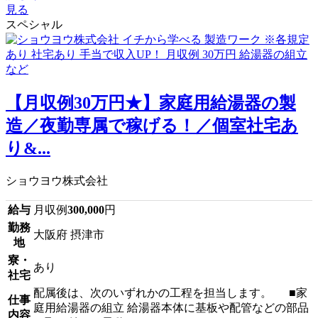
見る
スペシャル
【月収例30万円★】家庭用給湯器の製
造／夜勤専属で稼げる！／個室社宅あ
り&...
ショウヨウ株式会社
給与
月収例
300,000
円
勤務
大阪府 摂津市
地
寮・
あり
社宅
配属後は、次のいずれかの工程を担当します。 ■家
仕事
庭用給湯器の組立 給湯器本体に基板や配管などの部品
内容