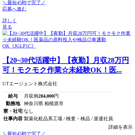
＼最短45秒で完了／
応募へ進む
詳しく
見る
【20~30代活躍中】【夜勤】月収28万円
可！モクモク作業☆未経験OK！医...
UTエージェント株式会社
給与
月収例
284,000
円
勤務地
神奈川県 相模原市
寮・社宅
なし
仕事内容
製薬化粧品系工場 / 検査・検品 / 派遣社員
詳細を表示
＼最短45秒で完了／