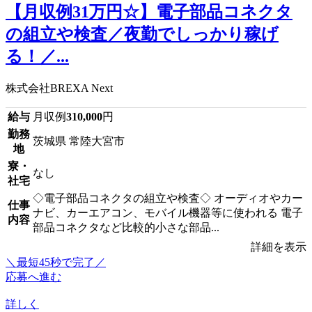
【月収例31万円☆】電子部品コネクタ
の組立や検査／夜勤でしっかり稼げ
る！／...
株式会社BREXA Next
給与
月収例
310,000
円
勤務
茨城県 常陸大宮市
地
寮・
なし
社宅
◇電子部品コネクタの組立や検査◇ オーディオやカー
仕事
ナビ、カーエアコン、モバイル機器等に使われる 電子
内容
部品コネクタなど比較的小さな部品...
詳細を表示
＼最短45秒で完了／
応募へ進む
詳しく