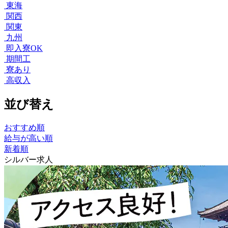
東海
関西
関東
九州
即入寮OK
期間工
寮あり
高収入
並び替え
おすすめ順
給与が高い順
新着順
シルバー求人