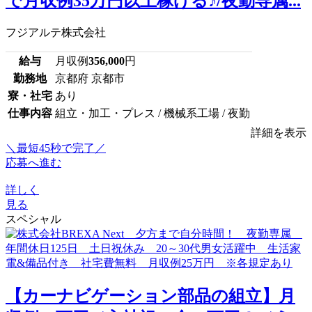
で月収例35万円以上稼げる♪/夜勤専属...
フジアルテ株式会社
給与
月収例
356,000
円
勤務地
京都府 京都市
寮・社宅
あり
仕事内容
組立・加工・プレス / 機械系工場 / 夜勤
詳細を表示
＼最短45秒で完了／
応募へ進む
詳しく
見る
スペシャル
【カーナビゲーション部品の組立】月