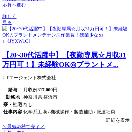
応募へ進む
詳しく
見る
【20~30代活躍中】【夜勤専属☆月収31
万円可！】未経験OK◎プラントメ...
UTエージェント株式会社
給与
月収例
317,000
円
勤務地
神奈川県 横浜市
寮・社宅
なし
仕事内容
化学系工場 / 機械操作・製造補助 / 派遣社員
詳細を表示
＼最短45秒で完了／