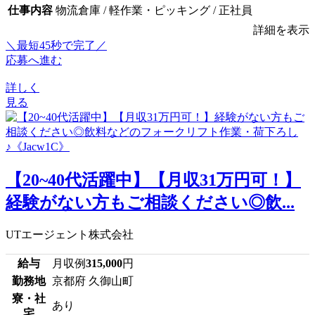
仕事内容
物流倉庫 / 軽作業・ピッキング / 正社員
詳細を表示
＼最短45秒で完了／
応募へ進む
詳しく
見る
【20~40代活躍中】【月収31万円可！】
経験がない方もご相談ください◎飲...
UTエージェント株式会社
給与
月収例
315,000
円
勤務地
京都府 久御山町
寮・社
あり
宅