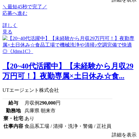
＼最短45秒で完了／
応募へ進む
詳しく
見る
【20~40代活躍中】【未経験から月収29
万円可！】夜勤専属×土日休み☆食...
UTエージェント株式会社
給与
月収例
290,000
円
勤務地
兵庫県 朝来市
寮・社宅
あり
仕事内容
食品系工場 / 清掃・洗浄・警備 / 正社員
詳細を表示