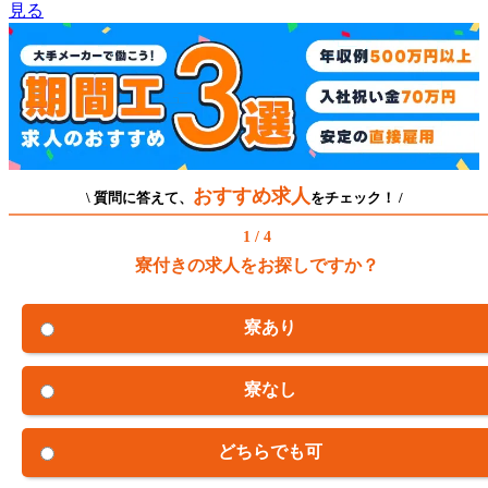
見る
おすすめ求人
\ 質問に答えて、
をチェック！ /
1 / 4
寮付きの求人をお探しですか？
寮あり
寮なし
どちらでも可