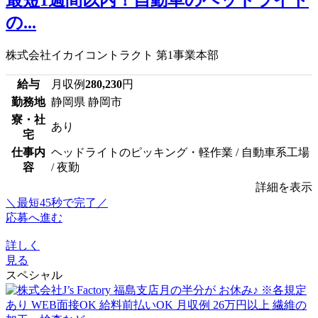
最短1週間以内！自動車のヘッドライト
の...
株式会社イカイコントラクト 第1事業本部
給与
月収例
280,230
円
勤務地
静岡県 静岡市
寮・社
あり
宅
仕事内
ヘッドライトのピッキング・軽作業 / 自動車系工場
容
/ 夜勤
詳細を表示
＼最短45秒で完了／
応募へ進む
詳しく
見る
スペシャル