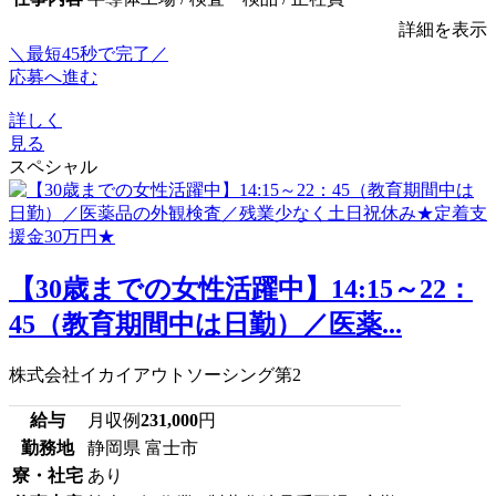
詳細を表示
＼最短45秒で完了／
応募へ進む
詳しく
見る
スペシャル
【30歳までの女性活躍中】14:15～22：
45（教育期間中は日勤）／医薬...
株式会社イカイアウトソーシング第2
給与
月収例
231,000
円
勤務地
静岡県 富士市
寮・社宅
あり