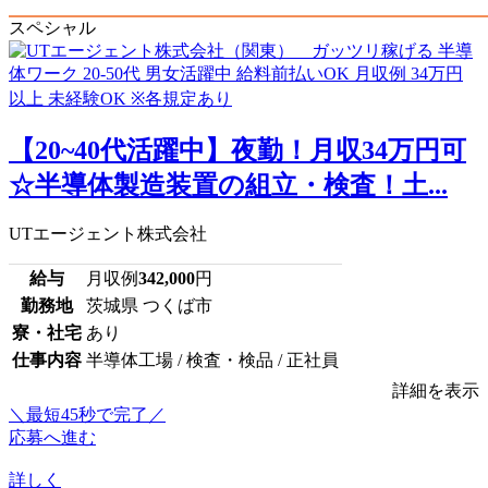
スペシャル
【20~40代活躍中】夜勤！月収34万円可
☆半導体製造装置の組立・検査！土...
UTエージェント株式会社
給与
月収例
342,000
円
勤務地
茨城県 つくば市
寮・社宅
あり
仕事内容
半導体工場 / 検査・検品 / 正社員
詳細を表示
＼最短45秒で完了／
応募へ進む
詳しく