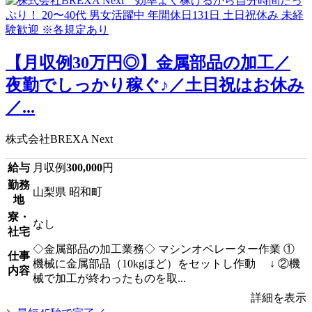
【月収例30万円◎】金属部品の加工／
夜勤でしっかり稼ぐ♪／土日祝はお休み
／...
株式会社BREXA Next
給与
月収例
300,000
円
勤務
山梨県 昭和町
地
寮・
なし
社宅
◇金属部品の加工業務◇ マシンオペレーター作業 ①
仕事
機械に金属部品（10kgほど）をセットし作動 ↓ ②機
内容
械で加工が終わったものを取...
詳細を表示