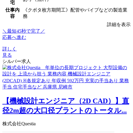
宅
仕事内
《クボタ枚方期間工》配管やパイプなどの製造業
容
務
詳細を表示
＼最短45秒で完了／
応募へ進む
詳しく
見る
シルバー求人
【機械設計エンジニア（2D CAD）】直
径2m超の大口径プラントのトータル...
株式会社Questia