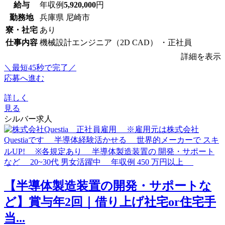
給与
年収例
5,920,000
円
勤務地
兵庫県 尼崎市
寮・社宅
あり
仕事内容
機械設計エンジニア（2D CAD） ・正社員
詳細を表示
＼最短45秒で完了／
応募へ進む
詳しく
見る
シルバー求人
【半導体製造装置の開発・サポートな
ど】賞与年2回｜借り上げ社宅or住宅手
当...