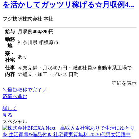
を活かしてガッツリ稼げる☆月収例4...
フジ技研株式会社 本社
給与
月収例
404,890
円
勤務
神奈川県 相模原市
地
寮・
あり
社宅
仕事
≪寮完備・月収40万円・派遣社員≫自動車系工場で
内容
の組立・加工・プレス 日勤
詳細を表示
＼最短45秒で完了／
応募へ進む
詳しく
見る
スペシャル