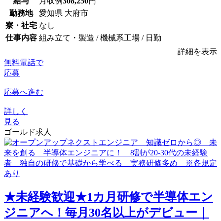
給与
月収例
308,250
円
勤務地
愛知県 大府市
寮・社宅
なし
仕事内容
組み立て・製造 / 機械系工場 / 日勤
詳細を表示
無料電話で
応募
応募へ進む
詳しく
見る
ゴールド求人
★未経験歓迎★1カ月研修で半導体エン
ジニアへ！毎月30名以上がデビュー｜