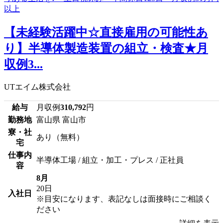
【未経験活躍中☆直接雇用の可能性あ
り】半導体製造装置の組立・検査★月
収例3...
UTエイム株式会社
給与
月収例
310,792
円
勤務地
富山県 富山市
寮・社
あり（無料）
宅
仕事内
半導体工場 / 組立・加工・プレス / 正社員
容
8月
20日
入社日
※目安になります、表記なしは面接時にご相談く
ださい