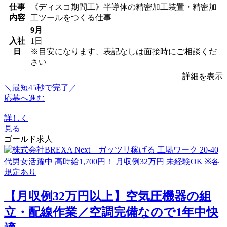
仕事
《ディスコ期間工》半導体の精密加工装置・精密加
内容
工ツールをつくる仕事
9月
入社
1日
日
※目安になります、表記なしは面接時にご相談くだ
さい
詳細を表示
＼最短45秒で完了／
応募へ進む
詳しく
見る
ゴールド求人
【月収例32万円以上】空気圧機器の組
立・配線作業／空調完備なので1年中快