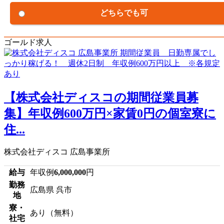
どちらでも可
ゴールド求人
【株式会社ディスコの期間従業員募
集】年収例600万円×家賃0円の個室寮に
住...
株式会社ディスコ 広島事業所
給与
年収例
6,000,000
円
勤務
広島県 呉市
地
寮・
あり（無料）
社宅