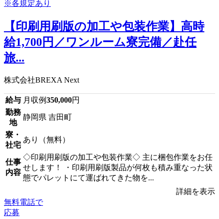
【印刷用刷版の加工や包装作業】高時
給1,700円／ワンルーム寮完備／赴任
旅...
株式会社BREXA Next
給与
月収例
350,000
円
勤務
静岡県 吉田町
地
寮・
あり（無料）
社宅
◇印刷用刷版の加工や包装作業◇ 主に梱包作業をお任
仕事
せします！ ・印刷用刷版製品が何枚も積み重なった状
内容
態でパレットにて運ばれてきた物を...
詳細を表示
無料電話で
応募