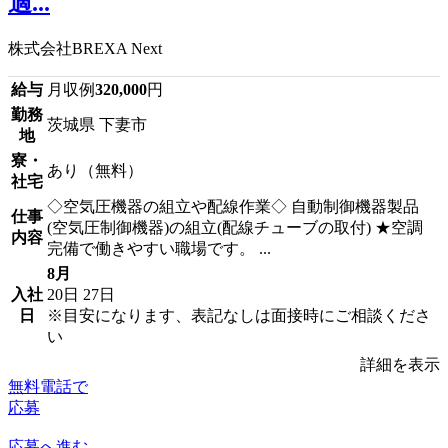
適...
株式会社BREXA Next
給与
月収例
320,000
円
勤務
茨城県 下妻市
地
寮・
あり（無料）
社宅
◇空気圧機器の組立や配線作業◇ 自動制御機器製品
仕事
(空気圧制御機器)の組立(配線チューブの取付) ★空調
内容
完備で働きやすい職場です。 ...
8月
入社
20日
27日
日
※目安になります、表記なしは面接時にご相談くださ
い
詳細を表示
無料電話で
応募
応募へ進む