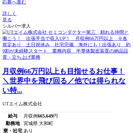
応募へ進む
詳しく
見る
シルバー求人
月収例66万円以上も目指せるお仕事！
＼世界中を飛び回る／他では得られな
い特...
UTエイム株式会社
給与
月収例
665,649
円
勤務地
宮城県 大和町
寮・社宅
あり