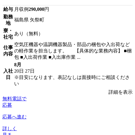
給与
月収例
290,000
円
勤務
福島県 矢祭町
地
寮・
あり（無料）
社宅
空気圧機器や温調機器製品・部品の梱包や入出荷など
仕事
の軽作業を担当します。 【具体的な業務内容】 ■梱
内容
包 ■入出荷作業 ■入出庫作業 ...
8月
入社
20日
27日
日
※目安になります、表記なしは面接時にご相談くださ
い
詳細を表示
無料電話で
応募
応募へ進む
詳しく
見る