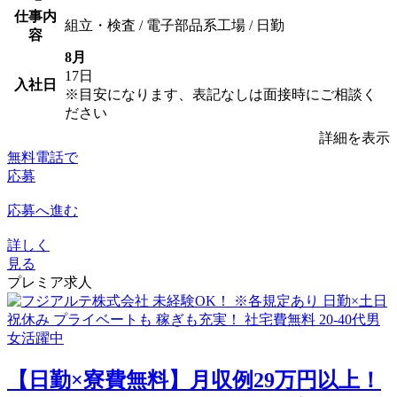
仕事内
組立・検査 / 電子部品系工場 / 日勤
容
8月
17日
入社日
※目安になります、表記なしは面接時にご相談く
ださい
詳細を表示
無料電話で
応募
応募へ進む
詳しく
見る
プレミア求人
【日勤×寮費無料】月収例29万円以上！