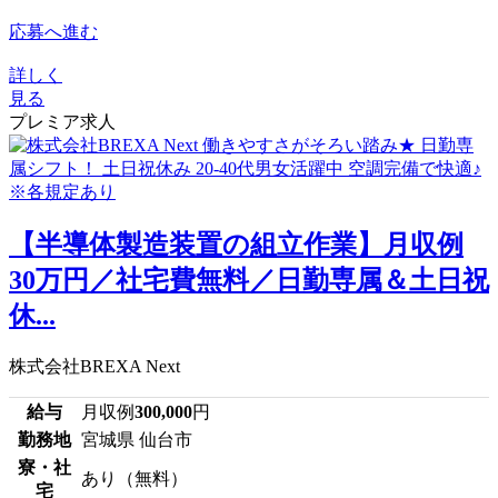
応募へ進む
詳しく
見る
プレミア求人
【半導体製造装置の組立作業】月収例
30万円／社宅費無料／日勤専属＆土日祝
休...
株式会社BREXA Next
給与
月収例
300,000
円
勤務地
宮城県 仙台市
寮・社
あり（無料）
宅