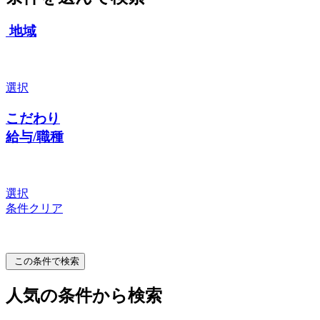
地域
選択
こだわり
給与/職種
選択
条件クリア
この条件で検索
人気の条件から検索