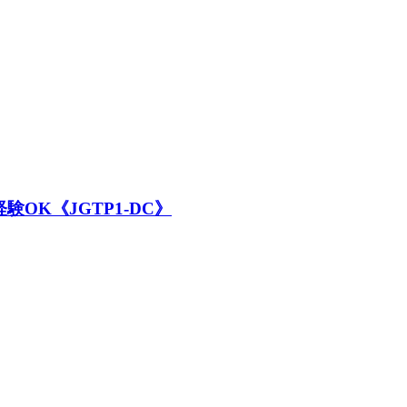
OK《JGTP1-DC》