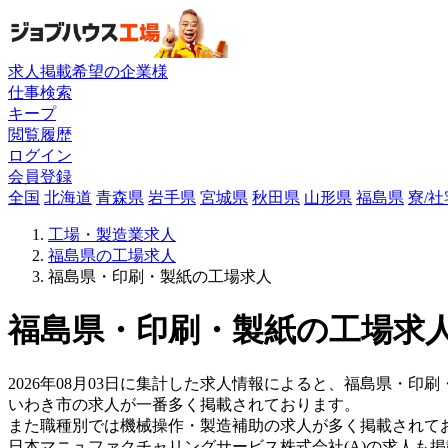
求人掲載希望の企業様
仕事検索
キープ
閲覧履歴
ログイン
会員登録
全国
北海道
青森県
岩手県
宮城県
秋田県
山形県
福島県
寮/
工場・製造業求人
福島県の工場求人
福島県・印刷・製紙の工場求人
福島県・印刷・製紙の工場求人
2026年08月03日に集計した求人情報によると、福島県・印刷
いわき市の求人が一番多く掲載されております。
また職種別では機械操作・製造補助の求人が多く掲載されて
日本マニュファクチャリングサービス株式会社(A)の求人も