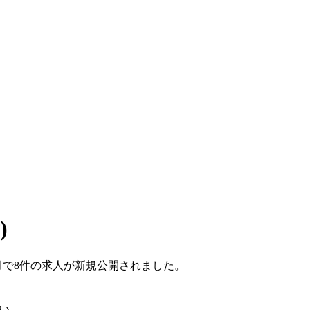
)
1ヶ月で8件の求人が新規公開されました。
い。