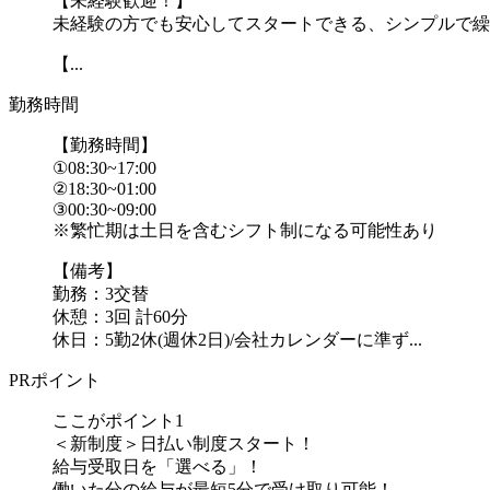
【未経験歓迎！】
未経験の方でも安心してスタートできる、シンプルで繰
【...
勤務時間
【勤務時間】
①08:30~17:00
②18:30~01:00
③00:30~09:00
※繁忙期は土日を含むシフト制になる可能性あり
【備考】
勤務：3交替
休憩：3回 計60分
休日：5勤2休(週休2日)/会社カレンダーに準ず...
PRポイント
ここがポイント1
＜新制度＞日払い制度スタート！
給与受取日を「選べる」！
働いた分の給与が最短5分で受け取り可能！