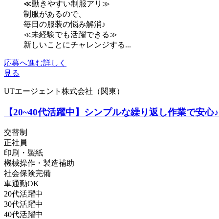
≪動きやすい制服アリ≫
制服があるので、
毎日の服装の悩み解消♪
≪未経験でも活躍できる≫
新しいことにチャレンジする...
応募へ進む
詳しく
見る
UTエージェント株式会社（関東）
【20~40代活躍中】シンプルな繰り返し作業で安心
交替制
正社員
印刷・製紙
機械操作・製造補助
社会保険完備
車通勤OK
20代活躍中
30代活躍中
40代活躍中