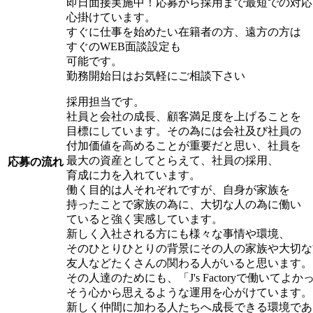
即日面接実施中！応募から採用まで最短での対応
心掛けています。
すぐに仕事を始めたい在籍者の方、遠方の方は
すぐのWEB面談設定も
可能です。
勤務開始日はお気軽にご相談下さい
採用担当です。
社員と会社の成長、顧客満足度を上げることを
目標にしています。その為には会社及び社員の
付加価値を高めることが重要だと思い、社員を
最大の資産としてとらえて、社員の採用、
応募の流れ
育成に力を入れています。
働く目的は人それぞれですが、自身が家族を
持ったことで家族の為に、大切な人の為に働い
ていると強く実感しています。
新しく入社される方にも様々な事情や環境、
そのひとりひとりの背景にその人の家族や大切な
友人などたくさんの関わる人がいると思います。
その人達のためにも、「J's Factoryで働いてよか
そう心から思えるような運用を心がけています。
新しく仲間に加わる人たちへ成長できる環境であ