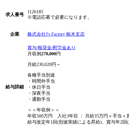
1126185
求人番号
※電話応募で必要になります。
株式会社J's Factory 栃木支店
企業
賞与/報奨金/慰労金あり
月収例
270,000
円
月給230,020円～
各種手当別途
・時間外手当
給与詳細
・休日手当
・深夜手当
・通勤手当
＜＜年収例＞＞
年収500万円 入社3年目 ： 月給35万円＋手当＋
給与改定年1回(別途実績による昇給)、賞与年2回