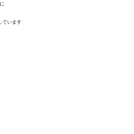
に
しています