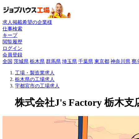
求人掲載希望の企業様
仕事検索
キープ
閲覧履歴
ログイン
会員登録
全国
茨城県
栃木県
群馬県
埼玉県
千葉県
東京都
神奈川県
寮
工場・製造業求人
栃木県の工場求人
宇都宮市の工場求人
株式会社J's Factory 栃木支