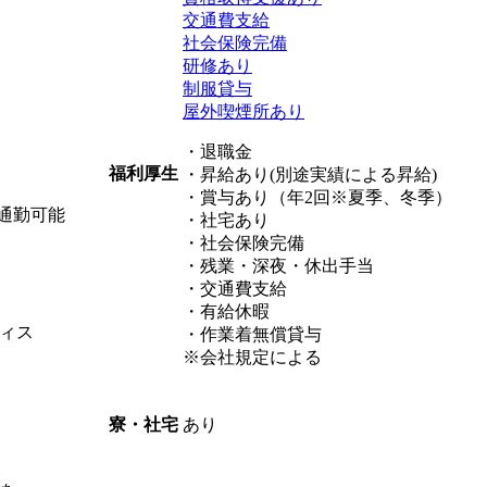
交通費支給
社会保険完備
研修あり
制服貸与
屋外喫煙所あり
・退職金
福利厚生
・昇給あり(別途実績による昇給)
・賞与あり（年2回※夏季、冬季）
通勤可能
・社宅あり
・社会保険完備
・残業・深夜・休出手当
・交通費支給
・有給休暇
ィス
・作業着無償貸与
※会社規定による
あり
寮・社宅