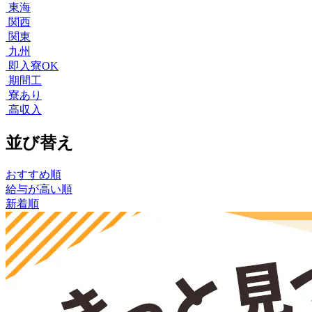
東海
関西
関東
九州
即入寮OK
期間工
寮あり
高収入
並び替え
おすすめ順
給与が高い順
新着順