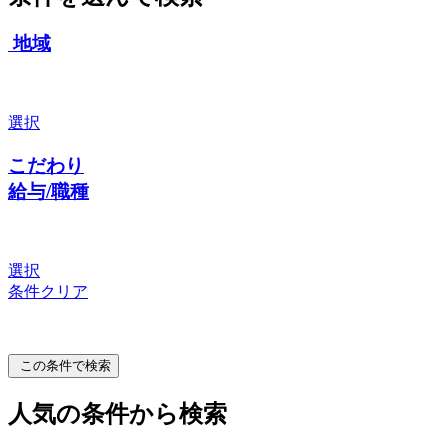
地域
選択
こだわり
給与/職種
選択
条件クリア
この条件で検索
人気の条件から検索