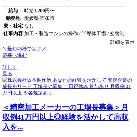
給与
時給
1,200
円〜
勤務地
愛媛県 西条市
寮・社宅
なし
仕事内容
加工・製造マシンの操作 / 半導体工場 / 交替制
詳細を表示
＼最短45秒で完了／
応募へ進む
詳しく
見る
＜精密加工メーカーの工場長募集＞月
収例41万円以上◎経験を活かして高収
入を...