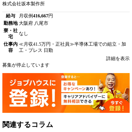
株式会社坂本製作所
給与
月収例
416,667
円
勤務地
大阪府 八尾市
寮・社
なし
宅
仕事内
≪月収41.5万円・正社員≫半導体工場での組立・加
容
工・プレス 日勤
詳細を表示
募集が停止しています
関連するコラム