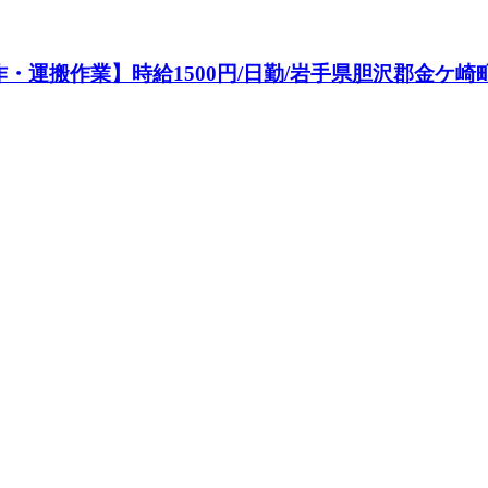
運搬作業】時給1500円/日勤/岩手県胆沢郡金ケ崎町/