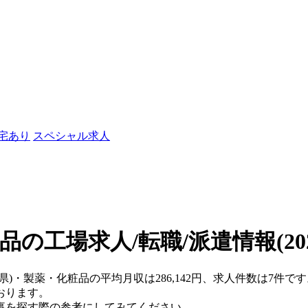
社宅あり
スペシャル求人
品の工場求人/転職/派遣情報
(2
手県)・製薬・化粧品の平均月収は286,142円、求人件数は7件
おります。
事を探す際の参考にしてみてください。