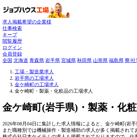
求人掲載希望の企業様
仕事検索
キープ
閲覧履歴
ログイン
会員登録
全国
北海道
青森県
岩手県
宮城県
秋田県
山形県
福島県
寮/
工場・製造業求人
岩手県の工場求人
金ケ崎町の工場求人
金ケ崎町・製薬・化粧品の工場求人
金ケ崎町(岩手県)・製薬・化粧
2026年08月04日に集計した求人情報によると、金ケ崎町(岩
また職種別では機械操作・製造補助の求人が多く掲載されて
株式会社日本ケイテムの求人も掲載されておりますので、仕