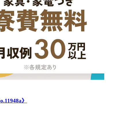
1948a》