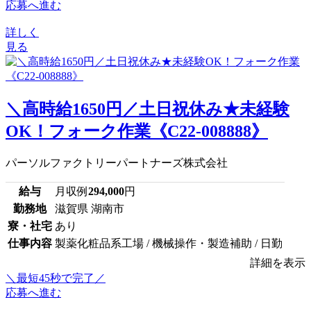
応募へ進む
詳しく
見る
＼高時給1650円／土日祝休み★未経験
OK！フォーク作業《C22-008888》
パーソルファクトリーパートナーズ株式会社
給与
月収例
294,000
円
勤務地
滋賀県 湖南市
寮・社宅
あり
仕事内容
製薬化粧品系工場 / 機械操作・製造補助 / 日勤
詳細を表示
＼最短45秒で完了／
応募へ進む