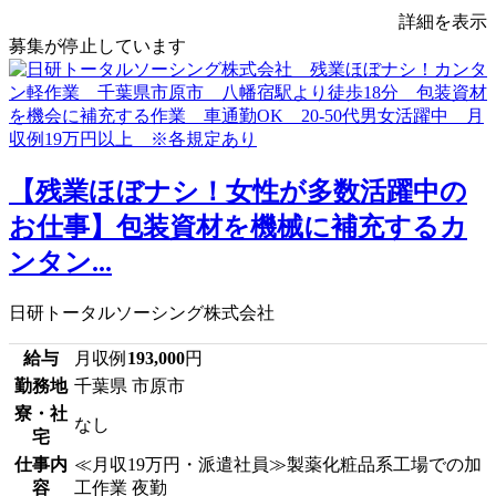
詳細を表示
募集が停止しています
【残業ほぼナシ！女性が多数活躍中の
お仕事】包装資材を機械に補充するカ
ンタン...
日研トータルソーシング株式会社
給与
月収例
193,000
円
勤務地
千葉県 市原市
寮・社
なし
宅
仕事内
≪月収19万円・派遣社員≫製薬化粧品系工場での加
容
工作業 夜勤