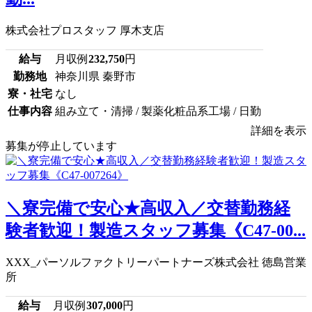
株式会社プロスタッフ 厚木支店
給与
月収例
232,750
円
勤務地
神奈川県 秦野市
寮・社宅
なし
仕事内容
組み立て・清掃 / 製薬化粧品系工場 / 日勤
詳細を表示
募集が停止しています
＼寮完備で安心★高収入／交替勤務経
験者歓迎！製造スタッフ募集《C47-00...
XXX_パーソルファクトリーパートナーズ株式会社 徳島営業
所
給与
月収例
307,000
円