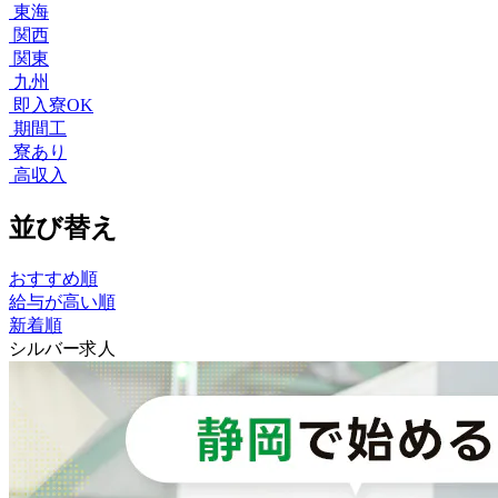
東海
関西
関東
九州
即入寮OK
期間工
寮あり
高収入
並び替え
おすすめ順
給与が高い順
新着順
シルバー求人