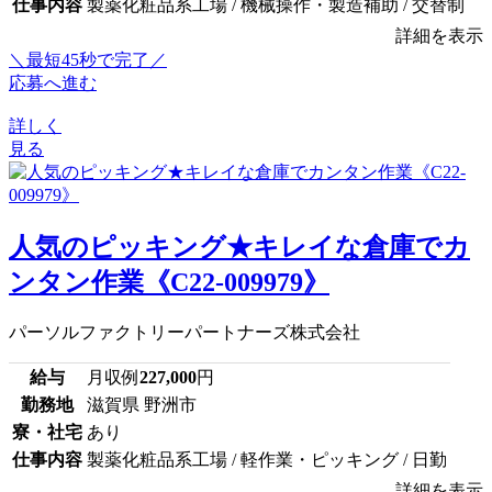
仕事内容
製薬化粧品系工場 / 機械操作・製造補助 / 交替制
詳細を表示
＼最短45秒で完了／
応募へ進む
詳しく
見る
人気のピッキング★キレイな倉庫でカ
ンタン作業《C22-009979》
パーソルファクトリーパートナーズ株式会社
給与
月収例
227,000
円
勤務地
滋賀県 野洲市
寮・社宅
あり
仕事内容
製薬化粧品系工場 / 軽作業・ピッキング / 日勤
詳細を表示