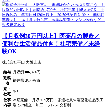
【月収例30万円以上】医薬品の製造／
便利な生活備品付き！社宅完備／未経
験OK
株式会社平山 大阪支店
給与
月収例
306,374
円
勤務
福井県 あわら市
地
寮・
あり
社宅
仕事
≪寮完備・月収30.5万円・派遣社員≫製薬化粧品系工
内容
場での組立・加工・プレス 交替制