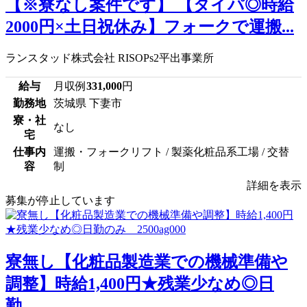
【※寮なし案件です】 【タイパ◎時給
2000円×土日祝休み】フォークで運搬...
ランスタッド株式会社 RISOPs2平出事業所
給与
月収例
331,000
円
勤務地
茨城県 下妻市
寮・社
なし
宅
仕事内
運搬・フォークリフト / 製薬化粧品系工場 / 交替
容
制
詳細を表示
募集が停止しています
寮無し【化粧品製造業での機械準備や
調整】時給1,400円★残業少なめ◎日
勤...