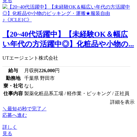
見る
【20~40代活躍中】【未経験OK＆幅広
い年代の方活躍中◎】化粧品や小物の...
UTエージェント株式会社
給与
月収例
226,000
円
勤務地
千葉県 野田市
寮・社宅
なし
仕事内容
製薬化粧品系工場 / 軽作業・ピッキング / 正社員
詳細を表示
＼最短45秒で完了／
応募へ進む
詳しく
見る