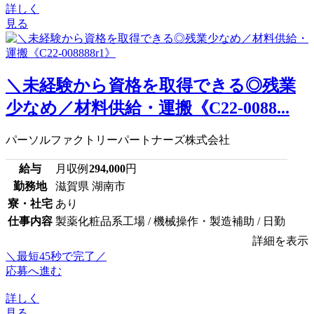
詳しく
見る
＼未経験から資格を取得できる◎残業
少なめ／材料供給・運搬《C22-0088...
パーソルファクトリーパートナーズ株式会社
給与
月収例
294,000
円
勤務地
滋賀県 湖南市
寮・社宅
あり
仕事内容
製薬化粧品系工場 / 機械操作・製造補助 / 日勤
詳細を表示
＼最短45秒で完了／
応募へ進む
詳しく
見る