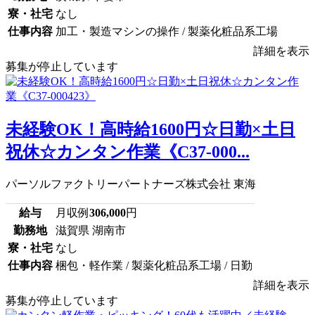
寮・社宅
なし
仕事内容
加工・製造マシンの操作 / 製薬化粧品系工場
詳細を表示
募集が停止しています
未経験OK！高時給1600円☆日勤×土日
祝休☆カンタン作業《C37-000...
パーソルファクトリーパートナーズ株式会社 東海
給与
月収例
306,000
円
勤務地
滋賀県 湖南市
寮・社宅
なし
仕事内容
梱包・軽作業 / 製薬化粧品系工場 / 日勤
詳細を表示
募集が停止しています