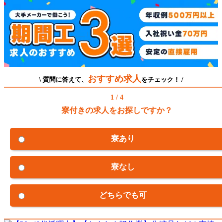
おすすめ求人
\ 質問に答えて、
をチェック！ /
1 / 4
寮付きの求人をお探しですか？
寮あり
寮なし
どちらでも可