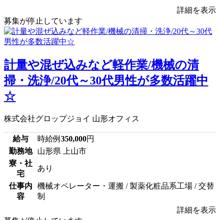
詳細を表示
募集が停止しています
計量や混ぜ込みなど軽作業/機械の清
掃・洗浄/20代～30代男性が多数活躍中
☆
株式会社グロップジョイ 山形オフィス
給与
時給例
350,000
円
勤務地
山形県 上山市
寮・社
あり
宅
仕事内
機械オペレーター・運搬 / 製薬化粧品系工場 / 交替
容
制
詳細を表示