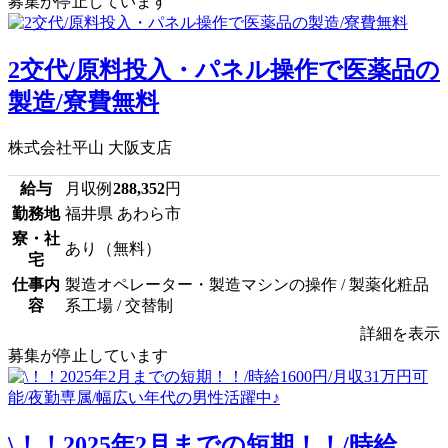
募集が停止しています
2交代/原料投入・パネル操作で医薬品の
製造/寮費無料
株式会社平山 大阪支店
給与
月収例
288,352
円
勤務地
福井県 あわら市
寮・社
あり（無料）
宅
仕事内
製造オペレーター・製造マシンの操作 / 製薬化粧品
容
系工場 / 交替制
詳細を表示
募集が停止しています
\！！2025年2月までの短期！！/時給