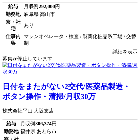
給与
月収例
292,000
円
勤務地
岐阜県 高山市
寮・社
あり
宅
仕事内
マシンオペレータ・検査 / 製薬化粧品系工場 / 交替
容
制
詳細を表示
募集が停止しています
日付をまたがない2交代/医薬品製造・
ボタン操作・清掃/月収30万
株式会社平山 大阪支店
給与
月収例
306,374
円
勤務地
福井県 あわら市
寮・社