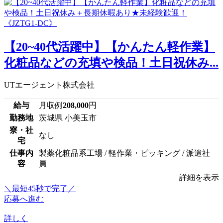
【20~40代活躍中】【かんたん軽作業】
化粧品などの充填や検品！土日祝休み...
UTエージェント株式会社
給与
月収例
208,000
円
勤務地
茨城県 小美玉市
寮・社
なし
宅
仕事内
製薬化粧品系工場 / 軽作業・ピッキング / 派遣社
容
員
詳細を表示
＼最短45秒で完了／
応募へ進む
詳しく