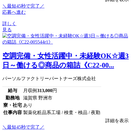
＼最短45秒で完了／
応募へ進む
詳しく
見る
空調完備・女性活躍中・未経験OK☆週3
日～働ける◎商品の箱詰《C22-00...
パーソルファクトリーパートナーズ株式会社
給与
月収例
313,000
円
勤務地
滋賀県 野洲市
寮・社宅
あり
仕事内容
製薬化粧品系工場 / 検査・検品 / 夜勤
詳細を表示
＼最短45秒で完了／