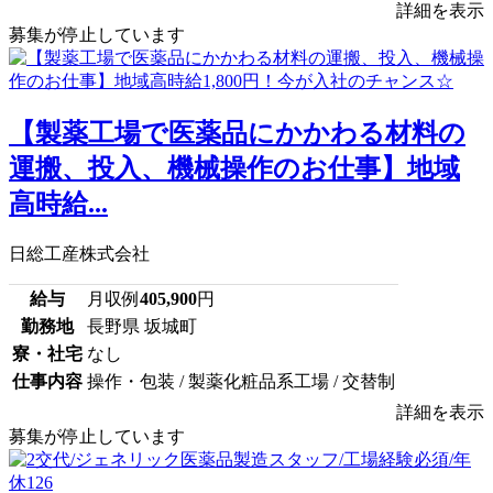
詳細を表示
募集が停止しています
【製薬工場で医薬品にかかわる材料の
運搬、投入、機械操作のお仕事】地域
高時給...
日総工産株式会社
給与
月収例
405,900
円
勤務地
長野県 坂城町
寮・社宅
なし
仕事内容
操作・包装 / 製薬化粧品系工場 / 交替制
詳細を表示
募集が停止しています