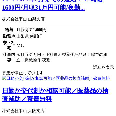
1600円/月収31万円可能/夜勤...
株式会社平山 山梨支店
給与
月収例
311,000
円
勤務地
山梨県 南部町
寮・社
なし
宅
仕事内
≪月収31万円・正社員≫製薬化粧品系工場での組
容
立・機械操作 夜勤
詳細を表示
募集が停止しています
日勤か交代制か相談可能／医薬品の検
査補助／寮費無料
株式会社平山 大阪支店