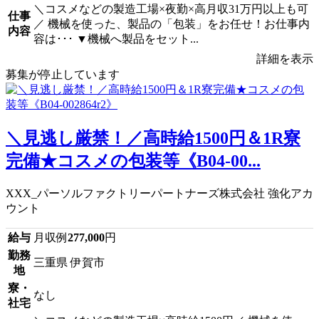
＼コスメなどの製造工場×夜勤×高月収31万円以上も可
仕事
／ 機械を使った、製品の「包装」をお任せ！お仕事内
内容
容は･･･ ▼機械へ製品をセット...
詳細を表示
募集が停止しています
＼見逃し厳禁！／高時給1500円＆1R寮
完備★コスメの包装等《B04-00...
XXX_パーソルファクトリーパートナーズ株式会社 強化アカ
ウント
給与
月収例
277,000
円
勤務
三重県 伊賀市
地
寮・
なし
社宅