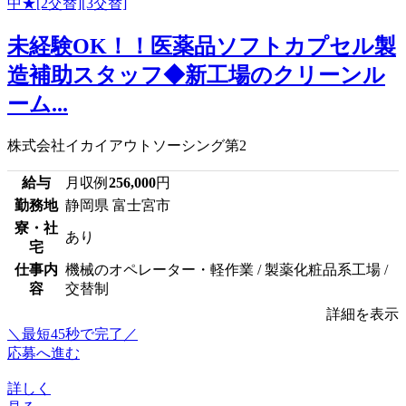
未経験OK！！医薬品ソフトカプセル製
造補助スタッフ◆新工場のクリーンル
ーム...
株式会社イカイアウトソーシング第2
給与
月収例
256,000
円
勤務地
静岡県 富士宮市
寮・社
あり
宅
仕事内
機械のオペレーター・軽作業 / 製薬化粧品系工場 /
容
交替制
詳細を表示
＼最短45秒で完了／
応募へ進む
詳しく