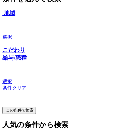
地域
選択
こだわり
給与/職種
選択
条件クリア
この条件で検索
人気の条件から検索