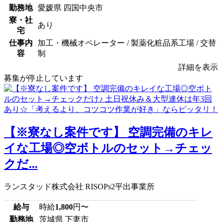
勤務地
愛媛県 四国中央市
寮・社
あり
宅
仕事内
加工・機械オペレーター / 製薬化粧品系工場 / 交替
容
制
詳細を表示
募集が停止しています
【※寮なし案件です】 空調完備のキレ
イな工場◎空ボトルのセット→チェッ
クだ...
ランスタッド株式会社 RISOPs2平出事業所
給与
時給
1,800
円〜
勤務地
茨城県 下妻市