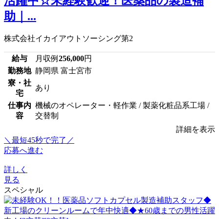
活躍中☆未経験歓迎！医薬品の製造補
助｜...
株式会社イカイアウトソーシング第2
給与
月収例
256,000
円
勤務地
静岡県 富士宮市
寮・社
あり
宅
仕事内
機械のオペレーター・軽作業 / 製薬化粧品系工場 /
容
交替制
詳細を表示
＼最短45秒で完了／
応募へ進む
詳しく
見る
スペシャル