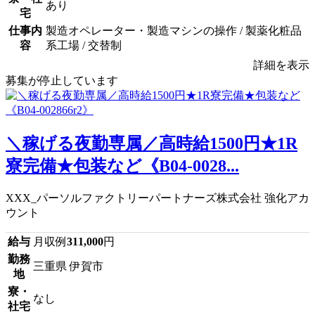
あり
宅
仕事内
製造オペレーター・製造マシンの操作 / 製薬化粧品
容
系工場 / 交替制
詳細を表示
募集が停止しています
＼稼げる夜勤専属／高時給1500円★1R
寮完備★包装など《B04-0028...
XXX_パーソルファクトリーパートナーズ株式会社 強化アカ
ウント
給与
月収例
311,000
円
勤務
三重県 伊賀市
地
寮・
なし
社宅