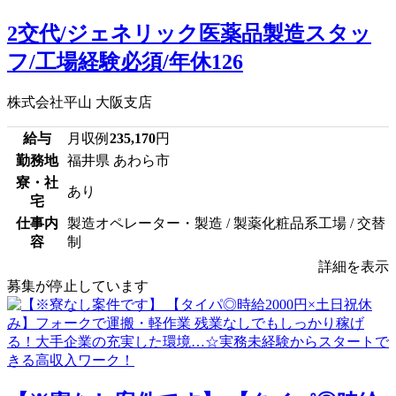
2交代/ジェネリック医薬品製造スタッ
フ/工場経験必須/年休126
株式会社平山 大阪支店
給与
月収例
235,170
円
勤務地
福井県 あわら市
寮・社
あり
宅
仕事内
製造オペレーター・製造 / 製薬化粧品系工場 / 交替
容
制
詳細を表示
募集が停止しています