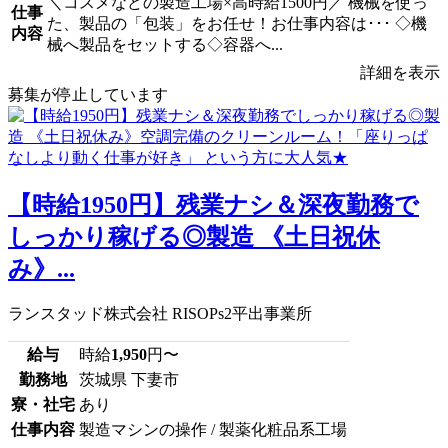
＼コスメなどの製造工場×高時給1500円／ 機械を使っ
仕事
た、製品の「包装」をお任せ！お仕事内容は･･･ ◇機
内容
械へ製品をセットする◇容器へ...
詳細を表示
募集が停止しています
【時給1950円】残業ナシ＆深夜勤務で
しっかり稼げる◎製造 《土日祝休
み》...
ランスタッド株式会社 RISOPs2平出事業所
給与
時給
1,950
円〜
勤務地
茨城県 下妻市
寮・社宅
あり
仕事内容
製造マシンの操作 / 製薬化粧品系工場