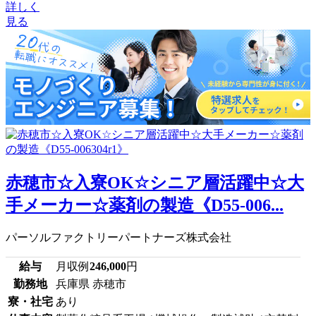
詳しく
見る
赤穂市☆入寮OK☆シニア層活躍中☆大
手メーカー☆薬剤の製造《D55-006...
パーソルファクトリーパートナーズ株式会社
給与
月収例
246,000
円
勤務地
兵庫県 赤穂市
寮・社宅
あり