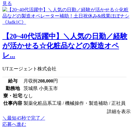
見る
【20~40代活躍中】＼人気の日勤／経験
が活かせる☆化粧品などの製造オペ
レ...
UTエージェント株式会社
給与
月収例
208,000
円
勤務地
茨城県 小美玉市
寮・社宅
なし
仕事内容
製薬化粧品系工場 / 機械操作・製造補助 / 正社員
詳細を表示
＼最短45秒で完了／
応募へ進む