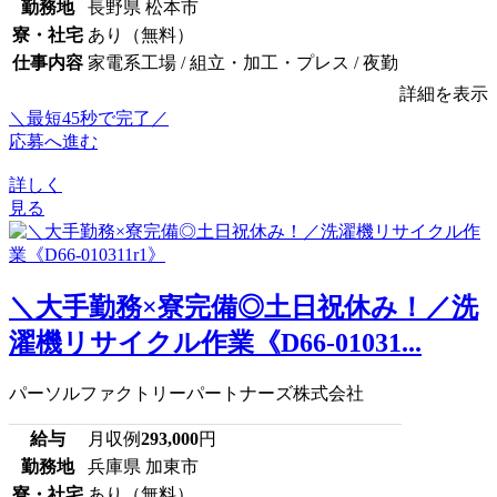
勤務地
長野県 松本市
寮・社宅
あり（無料）
仕事内容
家電系工場 / 組立・加工・プレス / 夜勤
詳細を表示
＼最短45秒で完了／
応募へ進む
詳しく
見る
＼大手勤務×寮完備◎土日祝休み！／洗
濯機リサイクル作業《D66-01031...
パーソルファクトリーパートナーズ株式会社
給与
月収例
293,000
円
勤務地
兵庫県 加東市
寮・社宅
あり（無料）