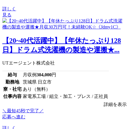
詳しく
見る
【20~40代活躍中】【年休たっぷり128
日】ドラム式洗濯機の製造や運搬★...
UTエージェント株式会社
給与
月収例
304,000
円
勤務地
茨城県 日立市
寮・社宅
あり（無料）
仕事内容
家電系工場 / 組立・加工・プレス / 正社員
詳細を表示
＼最短45秒で完了／
応募へ進む
詳しく