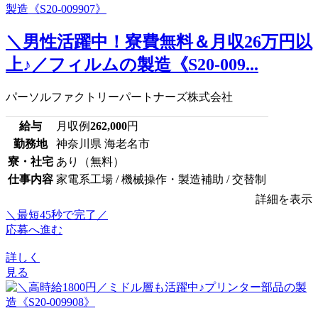
＼男性活躍中！寮費無料＆月収26万円以
上♪／フィルムの製造《S20-009...
パーソルファクトリーパートナーズ株式会社
給与
月収例
262,000
円
勤務地
神奈川県 海老名市
寮・社宅
あり（無料）
仕事内容
家電系工場 / 機械操作・製造補助 / 交替制
詳細を表示
＼最短45秒で完了／
応募へ進む
詳しく
見る