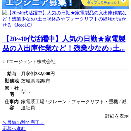
【20~40代活躍中】人気の日勤★家電製
品の入出庫作業など！残業少なめ♪土...
UTエージェント株式会社
給与
月収例
232,000
円
勤務地
茨城県 稲敷市
寮・社
なし
宅
仕事内
家電系工場 / クレーン・フォークリフト・重機 / 派
容
遣社員
詳細を表示
＼最短45秒で完了／
応募へ進む