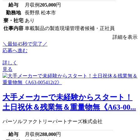
給与
月収例
205,000
円
勤務地
長野県 松本市
寮・社宅
あり
仕事内容
車載製品の製造現場管理者候補・正社員
詳細を表示
＼最短45秒で完了／
応募へ進む
詳しく
見る
大手メーカーで未経験からスタート！
土日祝休＆残業無＆重量物無《A63-00...
パーソルファクトリーパートナーズ株式会社
給与
月収例
288,000
円