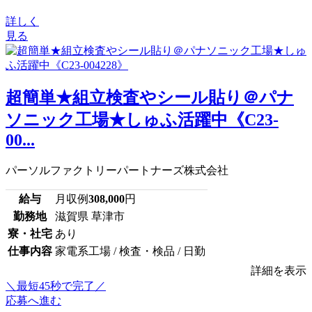
詳しく
見る
超簡単★組立検査やシール貼り＠パナ
ソニック工場★しゅふ活躍中《C23-
00...
パーソルファクトリーパートナーズ株式会社
給与
月収例
308,000
円
勤務地
滋賀県 草津市
寮・社宅
あり
仕事内容
家電系工場 / 検査・検品 / 日勤
詳細を表示
＼最短45秒で完了／
応募へ進む