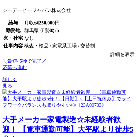
シーデーピージャパン株式会社
給与
月収例
250,000
円
勤務地
群馬県 伊勢崎市
寮・社宅
なし
仕事内容
検査・検品 / 家電系工場 / 交替制
詳細を表示
＼最短45秒で完了／
応募へ進む
詳しく
見る
大手メーカー家電製造☆未経験者歓
迎！ 【電車通勤可能】大平駅より徒歩5