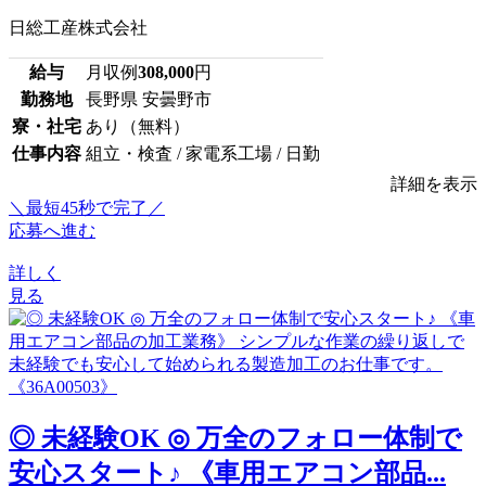
日総工産株式会社
給与
月収例
308,000
円
勤務地
長野県 安曇野市
寮・社宅
あり（無料）
仕事内容
組立・検査 / 家電系工場 / 日勤
詳細を表示
＼最短45秒で完了／
応募へ進む
詳しく
見る
◎ 未経験OK ◎ 万全のフォロー体制で
安心スタート♪ 《車用エアコン部品...